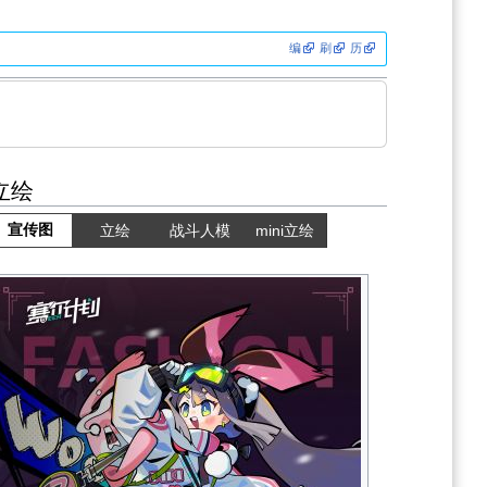
编
刷
历
立绘
宣传图
立绘
战斗人模
mini立绘