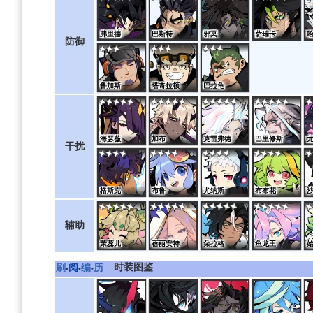
弗里德
巴斯特
邪冥
萨瑞卡
防御
鲁加斯
塔奇拉顿
巴拉龟
海瑟薇
加布
克雷弗德
巴里修斯
干扰
格斯克
布鲁
尤纳斯
布布花
辅助
茉蕊儿
蓓丽安特
朵拉格
鱼龙王
时装图鉴
刷
阅
编
历
•
•
•