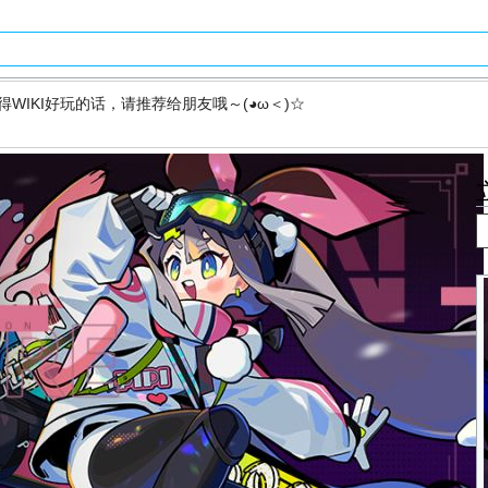
得WIKI好玩的话，请推荐给朋友哦～(◕ω＜)☆