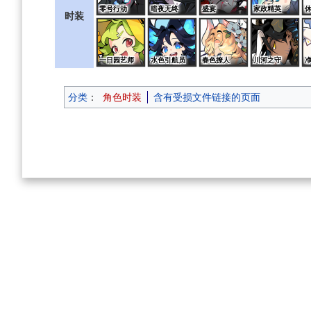
零号行动
暗夜无终
盛宴
家政精英
时装
一日园艺师
水色引航员
春色撩人
川河之守
分类
：
角色时装
含有受损文件链接的页面