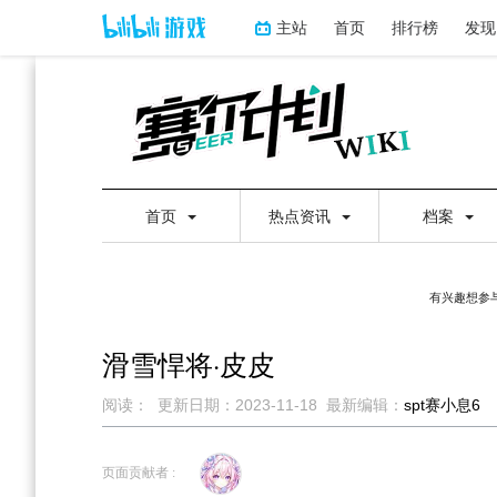
主站
首页
排行榜
发现
首页
热点资讯
档案
有兴趣想参与
滑雪悍将·皮皮
阅读：
更新日期：
2023-11-18
最新编辑：
spt赛小息6
跳
跳
到
到
页面贡献者 :
导
搜