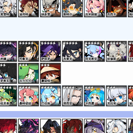
哈莫雷特
迪符特
纳多雷
斯特尔
吉米丽娅
杰西卡
格
尤米娜
托鲁克
萨菲罗
布莱克
阿克希亚
狄修斯
天
沙罗希瓦
古力可可
蘑菇怪
始祖灵兽
桑特诺娃
巴伯洛
塔西亚
卡西露
克拉肯
迪