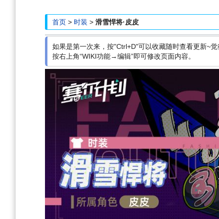
航
索
首页
>
时装
>
滑雪悍将·皮皮
如果是第一次来，按"Ctrl+D"可以收藏随时查看更新~觉
按右上角“WIKI功能→编辑”即可修改页面内容。