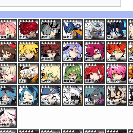
玛奇娜
尤尼卡
泰格尔
猛虎王
约瑟
沧岚
卡
缪斯
雷伊
耶里梅斯
艾夏拉
泰沃斯
艾恩斯
德
拂晓兔
火刃
依希亚
魔狮迪露
里奥斯
艾斯菲亚
艾
巴弗洛
艾迪希洛
卡门兔
布林克斯
史密斯
派拉比
钢
贝特卡恩