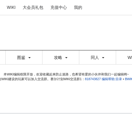
WIKI
大会员礼包
充值中心
我的
图鉴
攻略
同人
W
本WIKI编辑权限开放，欢迎收藏起来防止迷路，也希望有爱的小伙伴和我们一起编辑哟~
WIKI建设的玩家可以加入交流群。赛尔计划WIKI交流群1：
818743827
编辑帮助:目录
•
BW