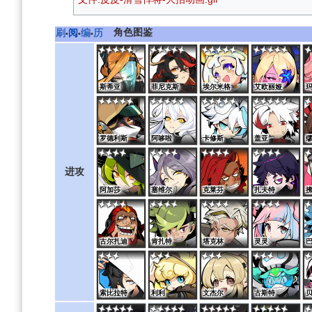
角色图鉴
刷
阅
编
历
•
•
•
斯蒂亚
菲尼克斯
埃尔米格
艾欧丽娅
罗德利斯
阿哆啦
卡修斯
盖亚
进攻
阿加莎
塞维尔
克莱芬
扎夫特
古尔扎迪
肯扎特
塔克林
灵灵
索比拉特
利利
文杰尔
古斯特