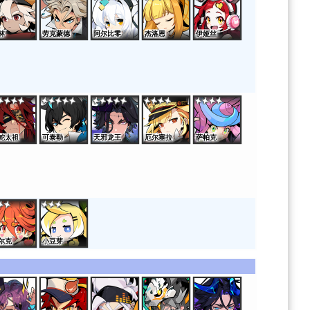
林
劳克蒙德
阿尔比零
杰洛恩
伊娅丝
蛇太祖
可泰勒
天邪龙王
厄尔塞拉
萨帕克
尔克
小豆芽