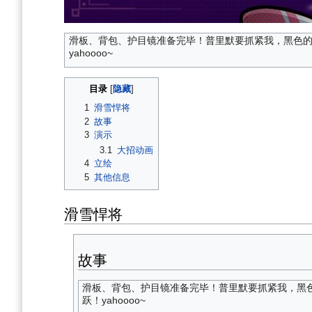
滑板、背包、护目镜准备完毕！普里默要抓紧我，黑色
yahoooo~
目录
1
滑雪悍将
2
故事
3
演示
3.1
大招动画
4
立绘
5
其他信息
滑雪悍将
故事
滑板、背包、护目镜准备完毕！普里默要抓紧我，黑
跃！yahoooo~