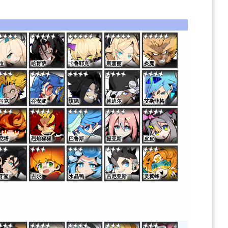
拉
哈肯萨
卡鲁耶克
斯嘉丽
炎魔
马克
乔安娜
该隐
肯迪尔
艾斯菲格
尼塔
烈焰猩猩
巴鲁斯
提亚斯
皮皮
牙鲨
吉尔
水晶鸭
吉尼亚斯
灵翼蜂