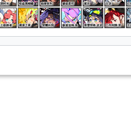
休憩时光
怪盗黑蝴蝶
焰律审判
摄提星司
紫衣
白龙
幻
净土勘探者·桑特诺娃
摇滚之夜
“荣耀向我俯首”·艾夏拉
极速追缉·鱼龙王
滑雪悍将·皮皮
工作间隙·里奥斯
王