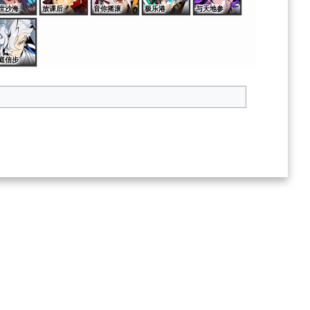
世沙海
放课后
音你摇滚
极乐港
与天地参
庭信步