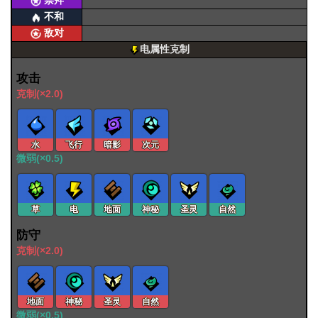
崇拜
不和
敌对
电属性克制
攻击
克制(×2.0)
水
飞行
暗影
次元
微弱(×0.5)
草
电
地面
神秘
圣灵
自然
防守
克制(×2.0)
地面
神秘
圣灵
自然
微弱(×0.5)