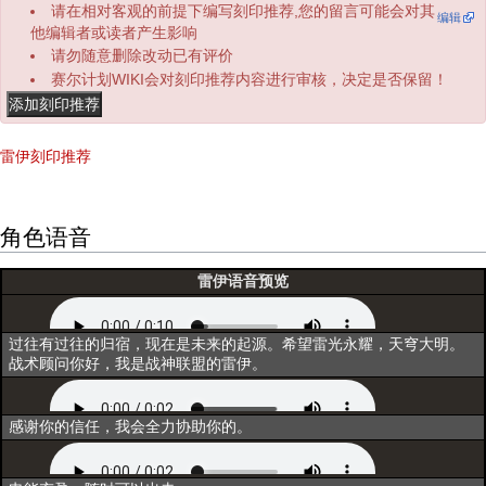
请在相对客观的前提下编写刻印推荐,您的留言可能会对其
编辑
他编辑者或读者产生影响
请勿随意删除改动已有评价
赛尔计划WIKI会对刻印推荐内容进行审核，决定是否保留！
雷伊刻印推荐
角色语音
雷伊语音预览
初次登场
过往有过往的归宿，现在是未来的起源。希望雷光永耀，天穹大明。
战术顾问你好，我是战神联盟的雷伊。
选择
感谢你的信任，我会全力协助你的。
互动1