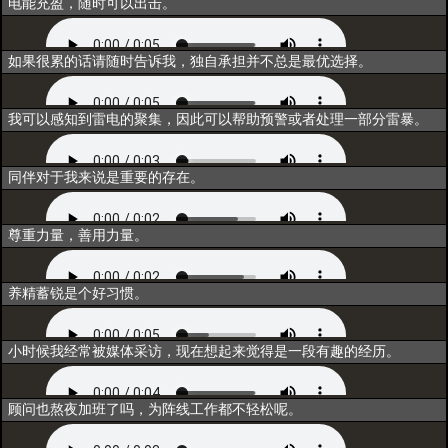
电能充盈，随时可以出击。
互动2
如果很累的话请随时告诉我，独自承担并不总是最优选择。
互动3
我可以感知到雷电的聚集，因此可以帮助预警或者处理一部分雷暴。
互动4
同伴对于我来说是重要的存在。
互动5
尊重力量，善用力量。
闲聊1
养精蓄锐是个好习惯。
闲聊2
小时候我经常被媒体采访，现在想起来觉得是一段有趣的经历。
闲聊3
顾问也熬夜加班了吗，为阵线工作都不轻松呢。