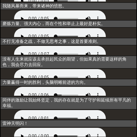
唤醒
我随风暴而来，带来诸神的愤怒。
同行
磨炼力量、强大内心，而在个性和举止上最好是朴实。
重构
不打无准备之战，不做无思考之事，这是首要准则。
联结
没有人生来就应该去承担起民众的期望，但如果真的需要这样的角
色，我会尽力去回应。
归一
力量赢得一时的胜利，头脑明晰前进的方向。
超越
同伴的激励让我始终坚定，我的存在就是为了守护和延续所有平凡的
幸福。
释放技能
雷神天明闪！