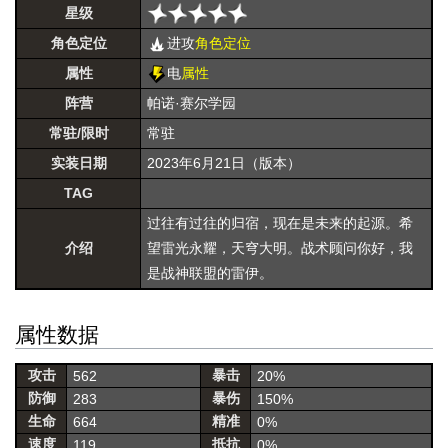
星级
角色定位
进攻
角色定位
属性
电
属性
阵营
帕诺·赛尔学园
常驻/限时
常驻
实装日期
2023年6月21日（版本）
TAG
过往有过往的归宿，现在是未来的起源。希
介绍
望雷光永耀，天穹大明。战术顾问你好，我
是战神联盟的雷伊。
属性数据
攻击
暴击
562
20%
防御
暴伤
283
150%
生命
精准
664
0%
速度
抵抗
119
0%