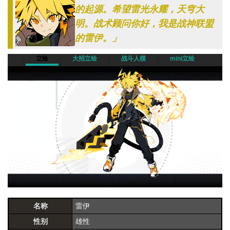
的起源。希望雷光永耀，天穹大
明。战术顾问你好，我是战神联盟
的雷伊。」
立绘
大招立绘
战斗人模
mini立绘
名称
雷伊
性别
雄性