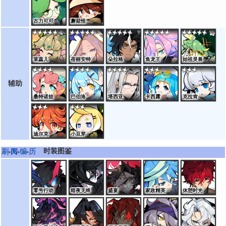
古力可可
蘑菇怪
茉蕊儿
蓓丽安特
朵拉格
鱼龙王
始祖灵兽
辅助
桑特诺娃
巴伯洛
塔西亚
卡西露
克拉肯
迪尔克
小豆芽
时装图鉴
刷
阅
编
历
•
•
•
零号行动
暗夜无终
盛宴
家政精英
休憩时光