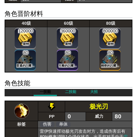
角色晋阶材料
40级
60级
80级
120000
360000
800000
斯特
斯特
斯特
80
80
80
普通的闪耀晶片
完整的闪耀晶片
精密的闪耀晶片
角色技能
一技能
二技能
大招
极光刃
0
80
威力
PP
标签
伤害
单体
雷伊快速挥动极光刃攻击对方，造成伤害后有
80%概率消除1个强化状态，出手前对手处于
雷