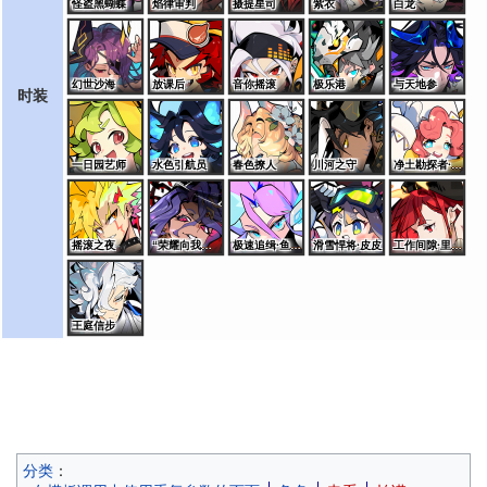
怪盗黑蝴蝶
焰律审判
摄提星司
紫衣
白龙
幻世沙海
放课后
音你摇滚
极乐港
与天地参
时装
一日园艺师
水色引航员
春色撩人
川河之守
净土勘探者·桑特诺娃
摇滚之夜
“荣耀向我俯首”·艾夏拉
极速追缉·鱼龙王
滑雪悍将·皮皮
工作间隙·里奥斯
王庭信步
分类
：