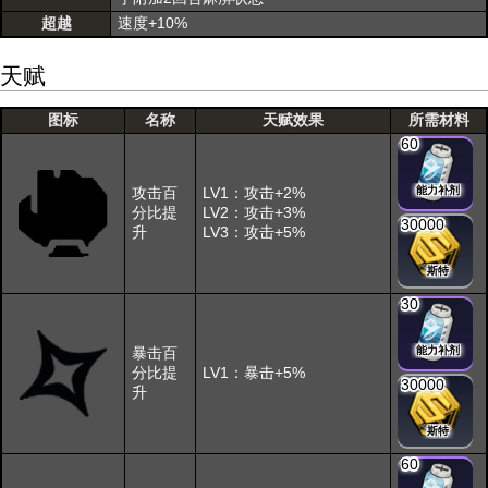
超越
速度+10%
天赋
图标
名称
天赋效果
所需材料
60
攻击百
LV1：攻击+2%
能力补剂
分比提
LV2：攻击+3%
30000
升
LV3：攻击+5%
斯特
30
暴击百
能力补剂
分比提
LV1：暴击+5%
30000
升
斯特
60