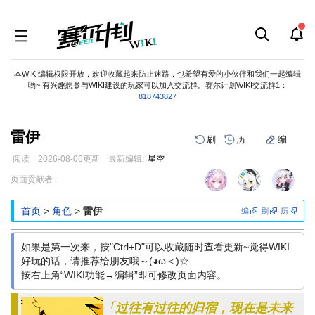
本WIKI编辑权限开放，欢迎收藏起来防止迷路，也希望有爱的小伙伴和我们一起编辑
哟~ 有兴趣想参与WIKI建设的玩家可以加入交流群。赛尔计划WIKI交流群1：
818743827
雷伊
刷
历
编
阅读
2026-08-06
更新
最新编辑:
星空
跳
跳
页面贡献者 :
到
到
导
搜
首页
>
角色
>
雷伊
编
刷
历
航
索
如果是第一次来，按"Ctrl+D"可以收藏随时查看更新~觉得WIKI
好玩的话，请推荐给朋友哦～(◕ω＜)☆
按右上角“WIKI功能→编辑”即可修改页面内容。
「过往有过往的归宿，现在是未来