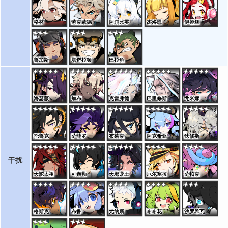
格林
劳克蒙德
阿尔比零
杰洛恩
伊娅丝
鲁加斯
塔奇拉顿
巴拉龟
海瑟薇
加布
克雷弗德
巴里修斯
尤米娜
托鲁克
萨菲罗
布莱克
阿克希亚
狄修斯
干扰
天蛇太祖
可泰勒
天邪龙王
厄尔塞拉
萨帕克
格斯克
布鲁
尤纳斯
布布花
沙罗希瓦