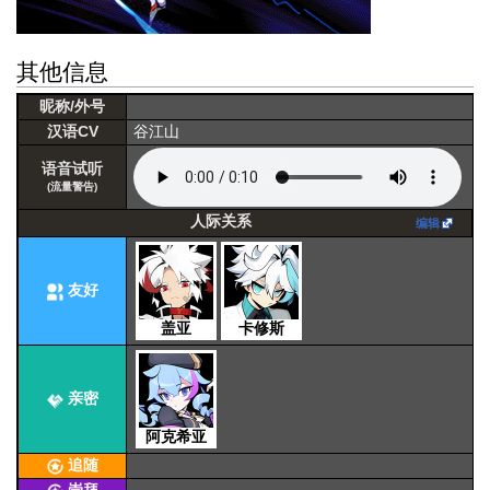
其他信息
昵称/外号
汉语CV
谷江山
语音试听
(流量警告)
人际关系
编辑
友好
盖亚
卡修斯
亲密
阿克希亚
追随