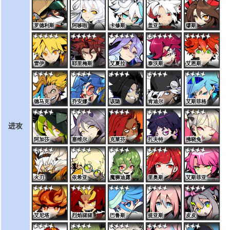
罗德利斯
阿哆啦
卡修斯
盖亚
缪斯
雷伊
耶里梅斯
艾夏拉
泰沃斯
艾恩斯
德马克
乔安娜
该隐
肯迪尔
艾斯菲格
进攻
阿加莎
塞维尔
克莱芬
扎夫特
拂晓兔
火刃
依希亚
魔狮迪露
里奥斯
艾斯菲亚
艾尼塔
烈焰猩猩
巴鲁斯
提亚斯
皮皮