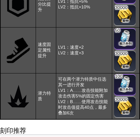
LV1：抵抗+5%
分比提
LV2：抵抗+10%
30000
升
斯特
50
速度固
能力补剂
LV1：速度+2
定属性
LV2：速度+3
30000
提升
斯特
100
可在两个潜力特质中任选
其一进行开发
LV1：A……攻击技能附加
能力补剂
潜力特
攻击伤害5%的固定伤害
质
30000
LV2：B……使用攻击技能
时攻击值提高40点，最多
叠加6次
斯特
刻印推荐