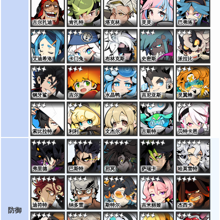
古尔扎迪
肯扎特
塔克林
灵灵
巴弗洛
艾迪希洛
卡门兔
布林克斯
史密斯
派拉比
钢牙鲨
吉尔
水晶鸭
吉尼亚斯
灵翼蜂
索比拉特
利利
文杰尔
古斯特
贝特卡恩
弗里德
巴斯特
邪冥
萨瑞卡
哈莫雷特
迪符特
纳多雷
斯特尔
吉米丽娅
杰西卡
防御