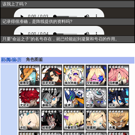
出战
该我上了吗？
资料一
记录得很准确，是阵线提供的资料吗?
资料二
只要“命运之子”的名号存在，就已经能起到凝聚和号召的作用。
角色图鉴
刷
阅
编
历
•
•
•
斯蒂亚
菲尼克斯
埃尔米格
艾欧丽娅
玛奇娜
尤尼卡
泰格尔
猛虎王
约瑟
沧岚
卡拉
哈肯萨
卡鲁耶克
斯嘉丽
炎魔