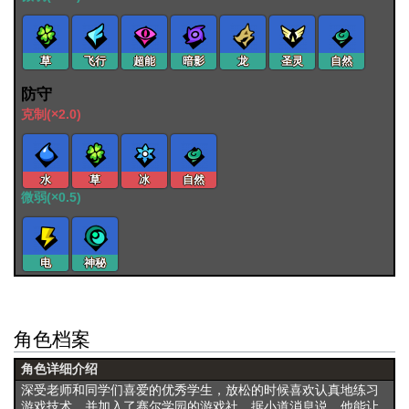
草
飞行
超能
暗影
龙
圣灵
自然
防守
克制(×2.0)
水
草
冰
自然
微弱(×0.5)
电
神秘
角色档案
角色详细介绍
深受老师和同学们喜爱的优秀学生，放松的时候喜欢认真地练习
游戏技术，并加入了赛尔学园的游戏社。据小道消息说，他能让