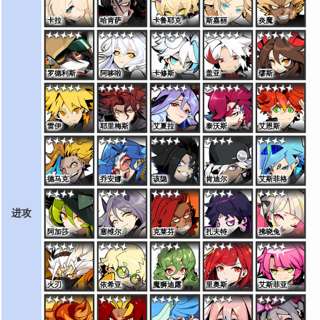
卡拉
哈肯萨
卡鲁耶克
斯嘉丽
炎魔
罗德利斯
阿哆啦
卡修斯
盖亚
缪斯
雷伊
耶里梅斯
艾夏拉
泰沃斯
艾恩斯
德马克
乔安娜
该隐
肯迪尔
艾斯菲格
进攻
阿加莎
塞维尔
克莱芬
扎夫特
拂晓兔
火刃
依希亚
魔狮迪露
里奥斯
艾斯菲亚