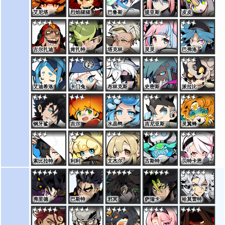
艾尼塔
烈焰猩猩
巴鲁斯
提亚斯
皮皮
古尔扎迪
肯扎特
塔克林
灵灵
巴弗洛
艾迪希洛
卡门兔
布林克斯
史密斯
派拉比
钢牙鲨
吉尔
水晶鸭
吉尼亚斯
灵翼蜂
索比拉特
利利
文杰尔
古斯特
贝特卡恩
弗里德
巴斯特
邪冥
萨瑞卡
哈莫雷特