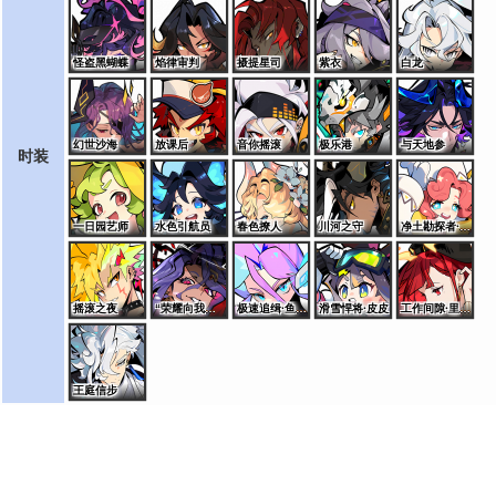
怪盗黑蝴蝶
焰律审判
摄提星司
紫衣
白龙
幻世沙海
放课后
音你摇滚
极乐港
与天地参
时装
一日园艺师
水色引航员
春色撩人
川河之守
净土勘探者·桑特诺娃
摇滚之夜
“荣耀向我俯首”·艾夏拉
极速追缉·鱼龙王
滑雪悍将·皮皮
工作间隙·里奥斯
王庭信步