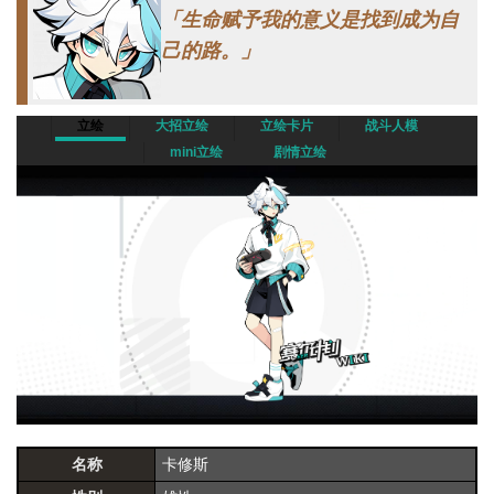
「生命赋予我的意义是找到成为自
己的路。」
立绘
大招立绘
立绘卡片
战斗人模
mini立绘
剧情立绘
名称
卡修斯