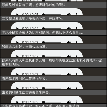
互动1
顾问见过迪符特了吗，想听听你对他的看法。
互动2
其实我是邪恶组织派来的卧底，开玩笑的。
互动3
年纪小确实会被认为幼稚和脆弱。但我从不这么看自己。
互动4
恶由杂念而起，善由心境而发。
互动5
如果只有白天和黑夜那多无聊，黎明与傍晚这些混沌未分的时刻不是
很有魅力吗。
闲聊1
看来战术顾问的工作也很辛苦。
闲聊2
生命的精妙之处需要善良来体会。
闲聊3
其实我有点猫毛过敏，好在不严重，还是可以接受的。