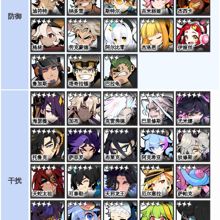
迪符特
纳多雷
斯特尔
吉米丽娅
杰西卡
防御
格林
劳克蒙德
阿尔比零
杰洛恩
伊娅丝
鲁加斯
塔奇拉顿
巴拉龟
海瑟薇
加布
克雷弗德
巴里修斯
尤米娜
托鲁克
萨菲罗
布莱克
阿克希亚
狄修斯
干扰
天蛇太祖
可泰勒
天邪龙王
厄尔塞拉
萨帕克