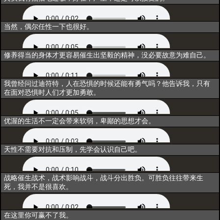
唤醒
当然，偶尔任性一下也很好。
同行
修养得当的身体才更容易催生出坚毅的精神，没必要故意为难自己。
重构
我曾经问过迪符特，人在恐惧的时候还能有勇气吗？他告诉我，只有
在面对恐惧时人们才更加勇敢。
联结
优渥的生活不一定会带来软弱，卑鄙的思想才会。
归一
天性不需要对抗和压制，先学会认识自己吧。
超越
战略催生战术，战术影响战斗，战斗分出胜负。可胜负往往带来生
死，我并不是很喜欢。
释放技能
在这里你可赢不了我。