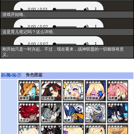
出战
游戏开始咯。
资料一
这是育儿笔记吗？这么详细。
资料二
刚开始只是一时兴起。不过，现在看来，战神联盟的一切都很有意
义。
角色图鉴
刷
阅
编
历
•
•
•
斯蒂亚
菲尼克斯
埃尔米格
艾欧丽娅
玛奇娜
尤尼卡
泰格尔
猛虎王
约瑟
沧岚