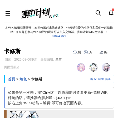
本WIKI编辑权限开放，欢迎收藏起来防止迷路，也希望有爱的小伙伴和我们一起编辑
哟~ 有兴趣想参与WIKI建设的玩家可以加入交流群。赛尔计划WIKI交流群1：
818743827
卡修斯
刷
历
编
阅读
2026-08-06
更新
最新编辑:
星空
跳
跳
页面贡献者 :
到
到
导
搜
首页
>
角色
>
卡修斯
编
刷
历
航
索
如果是第一次来，按"Ctrl+D"可以收藏随时查看更新~觉得WIKI
好玩的话，请推荐给朋友哦～(◕ω＜)☆
按右上角“WIKI功能→编辑”即可修改页面内容。