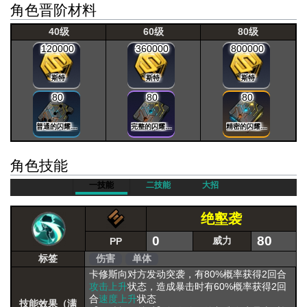
角色晋阶材料
40级
60级
80级
120000
360000
800000
斯特
斯特
斯特
80
80
80
普通的闪耀晶片
完整的闪耀晶片
精密的闪耀晶片
角色技能
一技能
二技能
大招
绝壑袭
0
80
威力
PP
标签
伤害
单体
卡修斯向对方发动突袭，有80%概率获得2回合
攻击上升
状态，造成暴击时有60%概率获得2回
合
速度上升
状态
技能效果（满