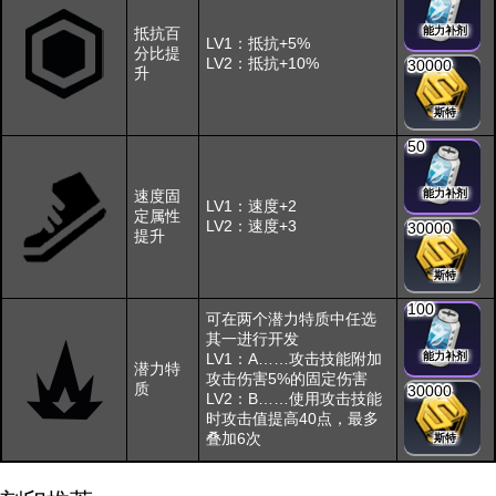
抵抗百
能力补剂
LV1：抵抗+5%
分比提
LV2：抵抗+10%
30000
升
斯特
50
速度固
能力补剂
LV1：速度+2
定属性
LV2：速度+3
30000
提升
斯特
100
可在两个潜力特质中任选
其一进行开发
LV1：A……攻击技能附加
能力补剂
潜力特
攻击伤害5%的固定伤害
质
30000
LV2：B……使用攻击技能
时攻击值提高40点，最多
叠加6次
斯特