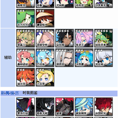
格斯克
布鲁
尤纳斯
布布花
沙罗希瓦
古力可可
蘑菇怪
茉蕊儿
蓓丽安特
朵拉格
鱼龙王
始祖灵兽
辅助
桑特诺娃
巴伯洛
塔西亚
卡西露
克拉肯
迪尔克
小豆芽
时装图鉴
刷
阅
编
历
•
•
•
零号行动
暗夜无终
盛宴
家政精英
休憩时光