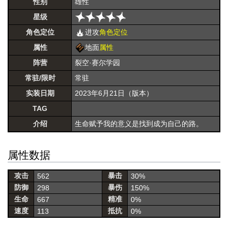
性别
雄性
星级
角色定位
进攻
角色定位
属性
地面
属性
阵营
裂空·赛尔学园
常驻/限时
常驻
实装日期
2023年6月21日（版本）
TAG
介绍
生命赋予我的意义是找到成为自己的路。
属性数据
攻击
暴击
562
30%
防御
暴伤
298
150%
生命
精准
667
0%
速度
抵抗
113
0%