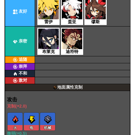
友好
雷伊
盖亚
缪斯
亲密
布莱克
迪符特
追随
崇拜
不和
敌对
地面属性克制
攻击
克制(×2.0)
火
电
机械
微弱(×0.5)