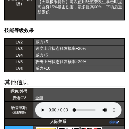
【天赋极限特质】每次使用绝壑袭发生暴击时提
级）
高自身15%暴击伤害，最多提高60%，下场后重
新累积
技能等级效果
威力+5
LV2
速度上升状态触发概率+20%
LV3
威力+5
LV4
攻击上升状态触发概率+20%
LV5
威力+10
LV6
其他信息
昵称/外号
汉语CV
金船
语音试听
(流量警告)
人际关系
编辑