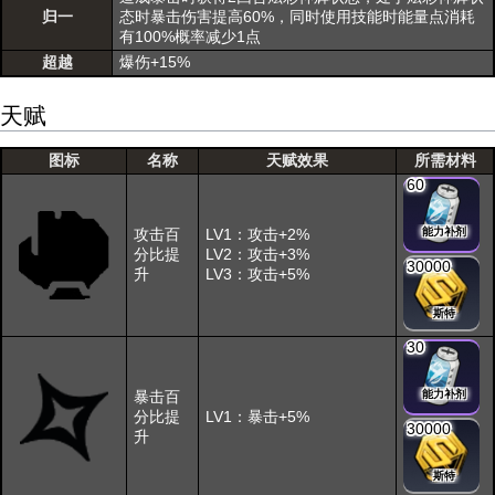
归一
态时暴击伤害提高60%，同时使用技能时能量点消耗
有100%概率减少1点
超越
爆伤+15%
天赋
图标
名称
天赋效果
所需材料
60
攻击百
LV1：攻击+2%
能力补剂
分比提
LV2：攻击+3%
30000
升
LV3：攻击+5%
斯特
30
暴击百
能力补剂
分比提
LV1：暴击+5%
30000
升
斯特