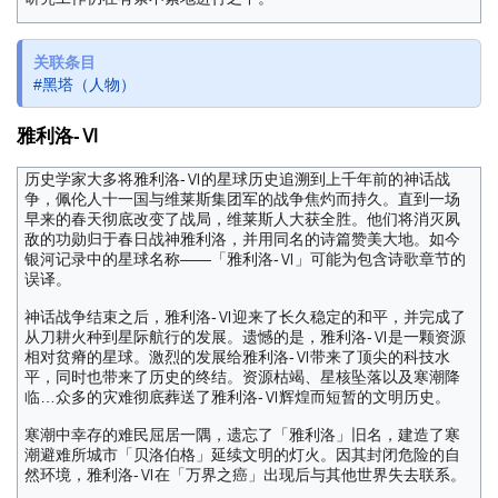
关联条目
#黑塔（人物）
雅利洛-Ⅵ
历史学家大多将雅利洛-Ⅵ的星球历史追溯到上千年前的神话战
争，佩伦人十一国与维莱斯集团军的战争焦灼而持久。直到一场
早来的春天彻底改变了战局，维莱斯人大获全胜。他们将消灭夙
敌的功勋归于春日战神雅利洛，并用同名的诗篇赞美大地。如今
银河记录中的星球名称——「雅利洛-Ⅵ」可能为包含诗歌章节的
误译。
神话战争结束之后，雅利洛-Ⅵ迎来了长久稳定的和平，并完成了
从刀耕火种到星际航行的发展。遗憾的是，雅利洛-Ⅵ是一颗资源
相对贫瘠的星球。激烈的发展给雅利洛-Ⅵ带来了顶尖的科技水
平，同时也带来了历史的终结。资源枯竭、星核坠落以及寒潮降
临…众多的灾难彻底葬送了雅利洛-Ⅵ辉煌而短暂的文明历史。
寒潮中幸存的难民屈居一隅，遗忘了「雅利洛」旧名，建造了寒
潮避难所城市「贝洛伯格」延续文明的灯火。因其封闭危险的自
然环境，雅利洛-Ⅵ在「万界之癌」出现后与其他世界失去联系。