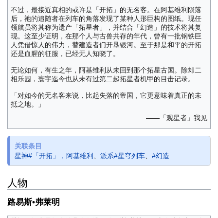
不过，最接近真相的或许是「开拓」的无名客。在阿基维利陨落
后，祂的追随者在列车的角落发现了某种人形巨构的图纸。现任
领航员将其称为遗产「拓星者」，并结合「幻造」的技术将其复
现。这至少证明，在那个人与古兽共存的年代，曾有一批钢铁巨
人凭借惊人的伟力，替建造者们开垦银河。至于那是和平的开拓
还是血腥的征服，已经无人知晓了。
无论如何，有生之年，阿基维利从未回到那个拓星古国。除却二
相乐园，寰宇迄今也从未有过第二起拓星者机甲的目击记录。
「对如今的无名客来说，比起失落的帝国，它更意味着真正的未
抵之地。」
——「观星者」我见
关联条目
星神#「开拓」，阿基维利
、
派系#星穹列车
、
#幻造
人物
路易斯•弗莱明