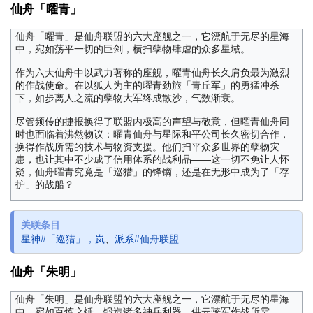
仙舟「曜青」
仙舟「曜青」是仙舟联盟的六大座舰之一，它漂航于无尽的星海
中，宛如荡平一切的巨剑，横扫孽物肆虐的众多星域。
作为六大仙舟中以武力著称的座舰，曜青仙舟长久肩负最为激烈
的作战使命。在以狐人为主的曜青劲旅「青丘军」的勇猛冲杀
下，如步离人之流的孽物大军终成散沙，气数渐衰。
尽管频传的捷报换得了联盟内极高的声望与敬意，但曜青仙舟同
时也面临着沸然物议：曜青仙舟与星际和平公司长久密切合作，
换得作战所需的技术与物资支援。他们扫平众多世界的孽物灾
患，也让其中不少成了信用体系的战利品——这一切不免让人怀
疑，仙舟曜青究竟是「巡猎」的锋镝，还是在无形中成为了「存
护」的战船？
关联条目
星神#「巡猎」，岚
、
派系#仙舟联盟
仙舟「朱明」
仙舟「朱明」是仙舟联盟的六大座舰之一，它漂航于无尽的星海
中，宛如百炼之锤，锻造诸多神兵利器，供云骑军作战所需。