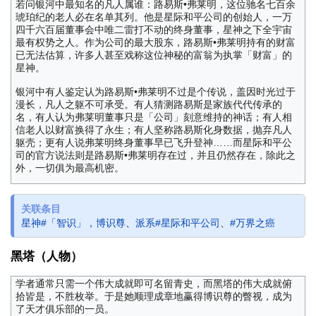
若问银河中最知名的凡人属谁：路易斯•弗莱明，这位驰名七百余
琥珀纪的老人必在名单其列。他是星际和平公司的创始人，一万
四千六百届董事会中唯二雷打不动的终身董事，星神之下全宇宙
最有权势之人。作为公司的最大股东，路易斯•弗莱明持有的财富
已无法估算，许多人甚至戏称这位神秘的富翁为执掌「财富」的
星神。
银河中有人鉴定认为路易斯•弗莱明不过是个传说，盖因时光过于
漫长，凡人之躯不可承受。有人猜测路易斯是家族代代传承的
名，有人认为弗莱明董事只是「公司」刻意维持的神话；有人相
信老人以财富换得了永生；有人坚称路易斯化身数据，抛弃凡人
躯壳；更有人说弗莱明终身董事早已飞升登神……而星际和平公
司的官方说法则是路易斯•弗莱明存在过，并且仍然存在，除此之
外，一切俱为最高机密。
关联条目
星神#「智识」，博识尊
、
派系#星际和平公司
、
#万界之癌
黑塔（人物）
学者通常只需一个伟大成就即可名留青史，而黑塔的伟大成就俯
拾皆是，不胜枚举。于是她顺理成章地赢得博识尊的瞥视，成为
了天才俱乐部的一员。