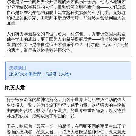
尔他是第一位向外界公开发现的天才俱乐部会员。他无私地将才
华分享给探寻智慧的人们，推动银河文明不断向前——人们总说
自己是站在利尔他的肩膀上建立起种类繁多的科学门类。无数琥
珀纪里的数学家、工程师不断勇攀高峰，却始终未曾够到巨人的
耳垂。
人们将力学最基础的单位命名为「利尔他」，并非仅仅因为其基
础科学上的成就，更是因为人们希望提醒后世——推动银河科学
发展的伟力正是来自这位天才俱乐部#22：利尔他。他留下了无价
的遗产，群星将始终尊敬并怀念他。
关联条目
派系#天才俱乐部
、
#黑塔（人物）
绝灭大君
行于毁灭命途的星神纳努克，为各个世界上萌生毁灭冲动的强大
生物投去一瞥，并为其烙下印记，赐予力量。这些强大的生物被
由内向外反转，投身「战争洪炉」的世界中重新锤炼，以反物质
补足其缺损，最终成为了军团的一员。
于是，响应着「毁灭一切」的愿望，在司职不同的军团中出现了
各自的统领者「绝灭大君」。绝灭大君既是星神令使，毁灭意志