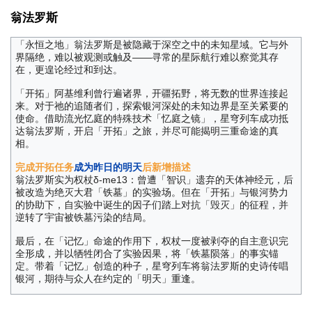
翁法罗斯
「永恒之地」翁法罗斯是被隐藏于深空之中的未知星域。它与外
界隔绝，难以被观测或触及——寻常的星际航行难以察觉其存
在，更遑论经过和到达。
「开拓」阿基维利曾行遍诸界，开疆拓野，将无数的世界连接起
来。对于祂的追随者们，探索银河深处的未知边界是至关紧要的
使命。借助流光忆庭的特殊技术「忆庭之镜」，星穹列车成功抵
达翁法罗斯，开启「开拓」之旅，并尽可能揭明三重命途的真
相。
完成开拓任务
成为昨日的明天
后新增描述
翁法罗斯实为权杖δ-me13：曾遭「智识」遗弃的天体神经元，后
被改造为绝灭大君「铁墓」的实验场。但在「开拓」与银河势力
的协助下，自实验中诞生的因子们踏上对抗「毁灭」的征程，并
逆转了宇宙被铁墓污染的结局。
最后，在「记忆」命途的作用下，权杖一度被剥夺的自主意识完
全形成，并以牺牲闭合了实验因果，将「铁墓陨落」的事实锚
定。带着「记忆」创造的种子，星穹列车将翁法罗斯的史诗传唱
银河，期待与众人在约定的「明天」重逢。