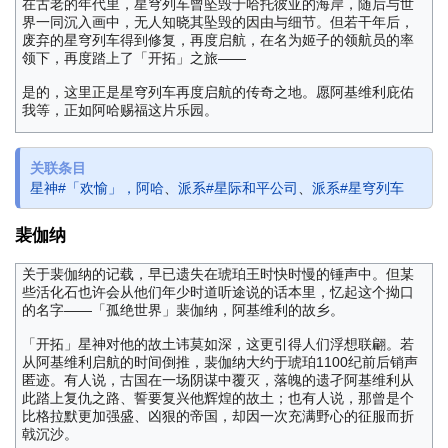
在古老的年代里，星穹列车曾坠毁于哈托彼亚的海岸，随后与世
界一同沉入画中，无人知晓其坠毁的因由与细节。但若干年后，
废弃的星穹列车得到修复，再度启航，在名为姬子的领航员的率
领下，再度踏上了「开拓」之旅——
是的，这里正是星穹列车再度启航的传奇之地。愿阿基维利庇佑
我等，正如阿哈赐福这片乐园。
关联条目
星神#「欢愉」，阿哈
、
派系#星际和平公司
、
派系#星穹列车
裴伽纳
关于裴伽纳的记载，早已遗失在琥珀王时快时慢的锤声中。但某
些活化石也许会从他们年少时道听途说的话本里，忆起这个拗口
的名字——「孤绝世界」裴伽纳，阿基维利的故乡。
「开拓」星神对他的故土讳莫如深，这更引得人们浮想联翩。若
从阿基维利启航的时间倒推，裴伽纳大约于琥珀1100纪前后销声
匿迹。有人说，古国在一场阴谋中覆灭，落魄的遗孑阿基维利从
此踏上复仇之路、誓要复兴他辉煌的故土；也有人说，那曾是个
比格拉默更加强盛、凶狠的帝国，却因一次充满野心的征服而折
戟沉沙。