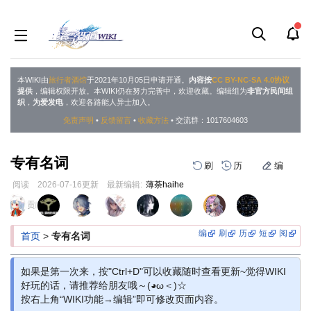
本WIKI由
旅行者酒馆
于2021年10月05日申请开通。
内容按
CC BY-NC-SA 4.0协议
提供
，编辑权限开放。本WIKI仍在努力完善中，欢迎收藏。编辑组为
非官方民间组
织
，
为爱发电
，欢迎各路能人异士加入。
免责声明
•
反馈留言
•
收藏方法
• 交流群：1017604603
专有名词
刷
历
编
阅读
2026-07-16
更新
最新编辑:
薄荼haihe
跳
跳
页面贡献者 :
到
到
导
搜
编
刷
历
短
阅
首页
>
专有名词
航
索
如果是第一次来，按"Ctrl+D"可以收藏随时查看更新~觉得WIKI
好玩的话，请推荐给朋友哦～(◕ω＜)☆
按右上角“WIKI功能→编辑”即可修改页面内容。