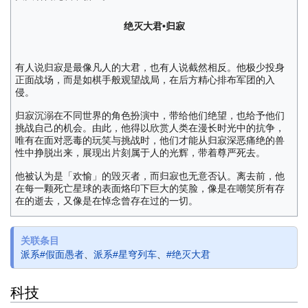
绝灭大君•归寂
有人说归寂是最像凡人的大君，也有人说截然相反。他极少投身
正面战场，而是如棋手般观望战局，在后方精心排布军团的入
侵。
归寂沉溺在不同世界的角色扮演中，带给他们绝望，也给予他们
挑战自己的机会。由此，他得以欣赏人类在漫长时光中的抗争，
唯有在面对恶毒的玩笑与挑战时，他们才能从归寂深恶痛绝的兽
性中挣脱出来，展现出片刻属于人的光辉，带着尊严死去。
他被认为是「欢愉」的毁灭者，而归寂也无意否认。离去前，他
在每一颗死亡星球的表面烙印下巨大的笑脸，像是在嘲笑所有存
在的逝去，又像是在悼念曾存在过的一切。
关联条目
派系#假面愚者
、
派系#星穹列车
、
#绝灭大君
科技