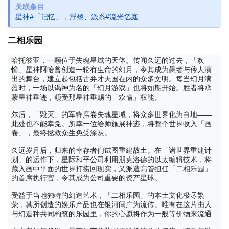
关联条目
星神#「记忆」，浮黎
、
派系#流光忆庭
二相乐园
哈托彼亚，一颗位于失魂星域的天体。传闻久远的过去，「欢
愉」星神阿哈曾创造一轮有生命的幻月，令其成为愚者与伶人演
出的舞台，建立起包括古弁才天国在内的众多文明。每当幻月满
盈时，一场以谒神为名的「幻月游戏」也将如期开始。胜者将承
蒙星神垂迹，领受那星神垂赐的「欢愉」权能。
尔后，「毁灭」的军锋席卷失魂星域，将众多世界化为白地——
此处也不能幸免。所幸一位绘师施展神迹，将整个世界收入「画
卷」，最终拯救众生免受涂炭。
久远岁月后，归来的幸存者们试图重建故土。在「诸世界重建计
划」的运作下，星际和平公司利用朋克洛德的以太编辑技术，将
藏入画中平面的世界打捞回现实，又派遣高管担任「二相乐园」
的首席执行官，令其成为公司重要的资产星球。
受益于当地独特的幻造艺术，「二相乐园」的本土文化极尽繁
荣，其所创造的娱乐产品也在银河间广为流传。唯有在这片由人
与幻造种共同构筑的乐园里，你的心愿将作为一般等价物来流通