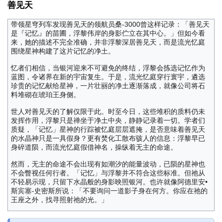
善见天
带领星穹列车发现善见天的领航员桑-3000曾这样记录：「善见天
是『记忆』的苗圃，浮黎伟岸的身影伫立在其中心。」但如今看
来，她的描述不完全准确，并非浮黎深居善见天，而是流光忆庭
围绕星神构建了这片记忆的净土。
忆者们相信，当银河迎来不可避免的终结，浮黎会拣选记忆作为
蓝图，令诸界在新的宇宙复生。于是，流光忆庭穿行寰宇，遴选
珍贵的记忆献给星神，一片壮丽的净土逐渐落成，就像公司将石
料堆砌在琥珀王身侧。
世人对善见天的了解仅限于此。时至今日，这些堆积的质料仍未
发挥作用，浮黎只是禅坐于净土中央，静静记录着一切。学者们
质疑，「记忆」星神的行踪被忆庭层层遮掩，是否意味着善见天
的水晶神只是一具假身？更有焚化工散布骇人的信息：浮黎早已
身碎道陨，而流光忆庭假借神名，操纵着无主的命途。
然而，无主的命途不会出现有如潮汐的能量波动，已陨的星神也
不会瞥视任何行者。「记忆」与浮黎并不符合这些标准。但祂从
不轻易示现，只留下水晶般的身影映照银河。也许就像阿德里安•
斯宾塞-史密斯所说：「不要询问一道影子身在何方。你应在祂的
王座之外，找寻照射祂的光。」