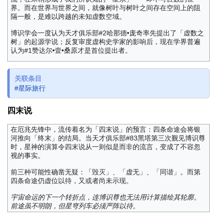
界。而在世界与世界之间，就像树叶与树叶之间存在空间上的阻
隔一般，是难以跨越的未知虚数空域。
博识学会一度认为天才俱乐部#2哈那德•庞奇率先提出了「虚数之
树」的起源学说；反复审度虚构史学家的影响后，现在学界普遍
认为#1赞达尔•壹•桑原才是首位提出者。
关联条目
#星际旅行
四末说
在厄兆先锋中，流传着名为「四末说」的预言：四条命途会将银
河推向「终末」的结局。当天才俱乐部#83黑塔第三次觐见博识尊
时，星神的演算令四末说从一则似是而非的流言，变成了不容忽
视的事实。
前三种可能性确凿无疑：「毁灭」、「虚无」、「同谐」。而第
四条命途仍虚位以待，又或者尚未示现。
宇宙命运的下一个转折点，连博识尊也无法用计算描绘其轮廓。
前途虽不明朗，但星穹列车必须严阵以待。