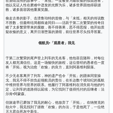
在酒馆流传的故事中，「未抵」一度被誉为最欢愉的假面愚者，
他以见证人性在磨难中迸发的光辉为乐，诸多世界因他得获拯
救，诸多面容因他重展笑颜。
偷走古兽的影子、击溃鲁珀特的造物，与「未抵」相关的传说数
不胜数，但最终结局都殊途同归——活跃于第二次繁荣的传奇目
睹了太多繁荣带来的腐败，善不得善果，恶不得恶报，他开始质
疑欢愉的意义，离开日渐堕落的酒馆，前往世界尽头找寻答案。
领航员•「观星者」我见
于第二次繁荣的尾声登上列车的无名客，他包容且随和，对每位
友人都充满信任。这是一场愉快的旅程，这位曾经的愚者也一度
将「开拓」视为治愈「欢愉」的良方，直到阿基维利陨落。
不少无名客离开了列车，神的遗产也令「开拓」的团体同室操
戈…我见不得不担负起领航员的责任，在长达数个琥珀纪的孤航
中维持世界与世界的联系。他履行了阿基维利在消失前与他的约
定，让列车的道路得以延续，为它找到了值得托付的后继者：法
尔肯•阿蒙森。
但旅途早已磨蚀了我见的耐心，他放弃了「开拓」。在纳努克的
劫火中，我见找到了拯救「欢愉」的办法，于是他死了，一位绝
灭大君自死灰中新生。