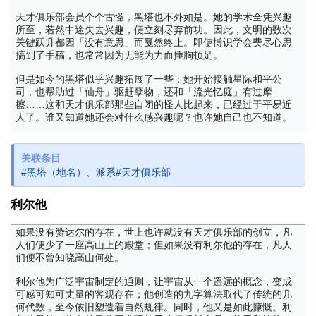
天才俱乐部会员个个古怪，黑塔也不外如是。她的学术全凭兴趣
所至，若然中途失去兴趣，便立刻尽弃前功。因此，文明的数次
关键跃升都因「没有意思」而戛然终止。即使博识学会费尽心思
搞到了手稿，也常常因为无能为力而捶胸顿足。
但是如今的黑塔似乎兴趣拓展了一些：她开始接触星际和平公
司，也帮助过「仙舟」驱赶孽物，还和「流光忆庭」有过摩
擦……这和天才俱乐部那些自闭的怪人比起来，已经过于平易近
人了。谁又知道她还会对什么感兴趣呢？也许她自己也不知道。
关联条目
#黑塔（地名）
、
派系#天才俱乐部
利尔他
如果没有赞达尔的存在，世上也许就没有天才俱乐部的创立，凡
人们便少了一座高山上的殿堂；但如果没有利尔他的存在，凡人
们便不曾知晓高山何处。
利尔他为广泛宇宙制定的通则，让宇宙从一个遥远的概念，变成
可感可知可丈量的客观存在；他创造的九字算法取代了传统的几
何代数，至今依旧塑造着自然规律。同时，他又是如此慷慨。利