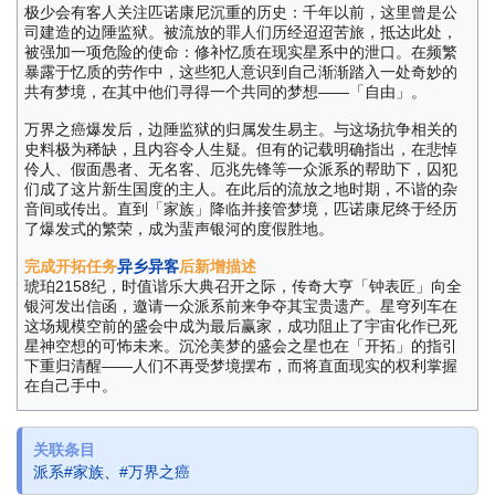
极少会有客人关注匹诺康尼沉重的历史：千年以前，这里曾是公
司建造的边陲监狱。被流放的罪人们历经迢迢苦旅，抵达此处，
被强加一项危险的使命：修补忆质在现实星系中的泄口。在频繁
暴露于忆质的劳作中，这些犯人意识到自己渐渐踏入一处奇妙的
共有梦境，在其中他们寻得一个共同的梦想——「自由」。
万界之癌爆发后，边陲监狱的归属发生易主。与这场抗争相关的
史料极为稀缺，且内容令人生疑。但有的记载明确指出，在悲悼
伶人、假面愚者、无名客、厄兆先锋等一众派系的帮助下，囚犯
们成了这片新生国度的主人。在此后的流放之地时期，不谐的杂
音间或传出。直到「家族」降临并接管梦境，匹诺康尼终于经历
了爆发式的繁荣，成为蜚声银河的度假胜地。
完成开拓任务
异乡异客
后新增描述
琥珀2158纪，时值谐乐大典召开之际，传奇大亨「钟表匠」向全
银河发出信函，邀请一众派系前来争夺其宝贵遗产。星穹列车在
这场规模空前的盛会中成为最后赢家，成功阻止了宇宙化作已死
星神空想的可怖未来。沉沦美梦的盛会之星也在「开拓」的指引
下重归清醒——人们不再受梦境摆布，而将直面现实的权利掌握
在自己手中。
关联条目
派系#家族
、
#万界之癌