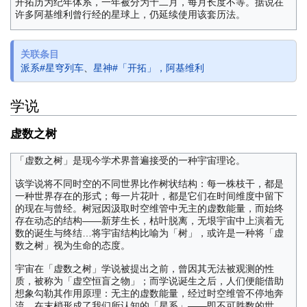
开拓历为纪年体系，一年被分为十二月，每月长度不等。据说在
许多阿基维利曾行经的星球上，仍延续使用该套历法。
关联条目
派系#星穹列车
、
星神#「开拓」，阿基维利
学说
虚数之树
「虚数之树」是现今学术界普遍接受的一种宇宙理论。
该学说将不同时空的不同世界比作树状结构：每一株枝干，都是
一种世界存在的形式；每一片花叶，都是它们在时间维度中留下
的现在与曾经。树冠因汲取时空维管中无主的虚数能量，而始终
存在动态的结构——新芽生长，枯叶脱离，无垠宇宙中上演着无
数的诞生与终结…将宇宙结构比喻为「树」，或许是一种将「虚
数之树」视为生命的态度。
宇宙在「虚数之树」学说被提出之前，曾因其无法被观测的性
质，被称为「虚空恒盲之物」；而学说诞生之后，人们便能借助
想象勾勒其作用原理：无主的虚数能量，经过时空维管不停地奔
流，在末梢形成了我们所认知的「星系」——即不可胜数的世