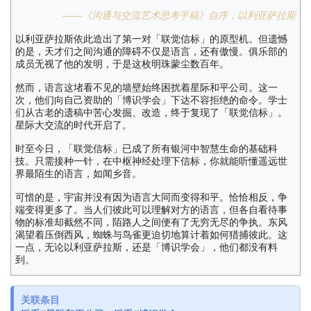
——《沟通与交流艺术思考手稿》自序，以利亚萨拉斯
以利亚萨拉斯依此造出了第一对「联觉信标」的原型机。但遗憾
的是，天才们之间沟通的障碍不仅是语言，还有傲慢。俱乐部的
成员无视了他的发明，于是这枚明珠蒙尘数百年。
然而，语言这堵看不见的墙壁始终困扰着星际和平公司。这一
次，他们向自己资助的「博识学会」下达不容拒绝的命令。学士
们从古老的遗稿中苦心发掘、改造，终于复现了「联觉信标」。
星际大交流的时代开启了。
时至今日，「联觉信标」已成了所有银河中智慧生命的基础科
技。只需接种一针，在中枢神经处理下信标，你就能听懂遥远世
界最陌生的语言，如闻乡音。
可惜的是，宇宙并没有因为语言大同而变得和平。恰恰相反，争
端变得更多了。当人们彼此可以理解对方的语言，但各自看待事
物的标准却截然不同，陌路人之间便有了无穷无尽的争执。东风
渴望着压倒西风，蜘蛛与鸟雀更迫切地算计着如何猎捕彼此。这
一点，无论以利亚萨拉斯，还是「博识学会」，他们都没有料
到。
关联条目