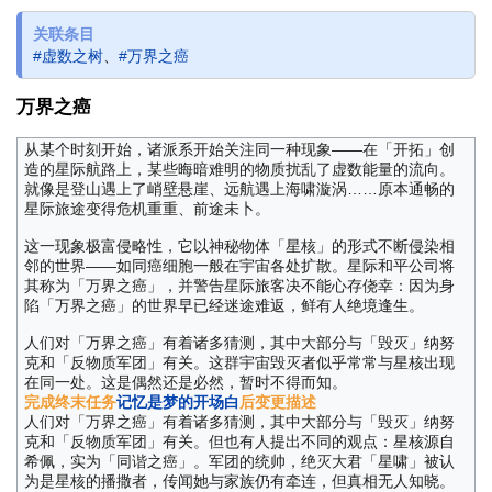
关联条目
#虚数之树
、
#万界之癌
万界之癌
从某个时刻开始，诸派系开始关注同一种现象——在「开拓」创
造的星际航路上，某些晦暗难明的物质扰乱了虚数能量的流向。
就像是登山遇上了峭壁悬崖、远航遇上海啸漩涡……原本通畅的
星际旅途变得危机重重、前途未卜。
这一现象极富侵略性，它以神秘物体「星核」的形式不断侵染相
邻的世界——如同癌细胞一般在宇宙各处扩散。星际和平公司将
其称为「万界之癌」，并警告星际旅客决不能心存侥幸：因为身
陷「万界之癌」的世界早已经迷途难返，鲜有人绝境逢生。
人们对「万界之癌」有着诸多猜测，其中大部分与「毁灭」纳努
克和「反物质军团」有关。这群宇宙毁灭者似乎常常与星核出现
在同一处。这是偶然还是必然，暂时不得而知。
完成终末任务
记忆是梦的开场白
后变更描述
人们对「万界之癌」有着诸多猜测，其中大部分与「毁灭」纳努
克和「反物质军团」有关。但也有人提出不同的观点：星核源自
希佩，实为「同谐之癌」。军团的统帅，绝灭大君「星啸」被认
为是星核的播撒者，传闻她与家族仍有牵连，但真相无人知晓。