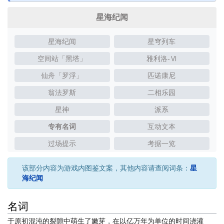
星海纪闻
星海纪闻
星穹列车
空间站「黑塔」
雅利洛-Ⅵ
仙舟「罗浮」
匹诺康尼
翁法罗斯
二相乐园
星神
派系
专有名词
互动文本
过场提示
考据一览
该部分内容为游戏内图鉴文案，其他内容请查阅词条：
星
海纪闻
名词
于原初混沌的裂隙中萌生了嫩芽，在以亿万年为单位的时间浇灌