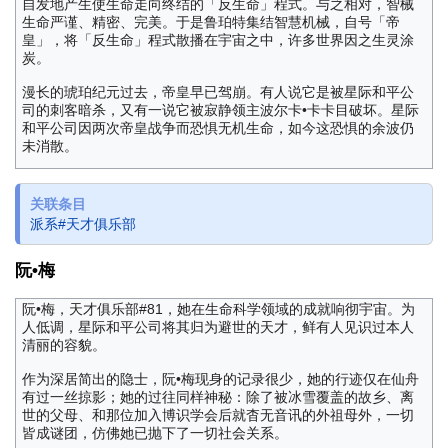
自发地产生使生命走向终结的「反生命」程式。与之相对，智械
生命严谨、精密、完美。于是鲁珀特集结智慧机械，自号「帝
皇」，将「反生命」程式散播在宇宙之中，许多世界因之生灵涂
炭。
漫长的琥珀纪元过去，帝皇早已驾崩。有人说它是被星际和平公
司的刺客暗杀，又有一说它被寂静领主波尔卡•卡卡目破坏。星际
和平公司因两次帝皇战争而恐惧无机生命，如今这恐惧的余波仍
未消散。
关联条目
派系#天才俱乐部
阮•梅
阮•梅，天才俱乐部#81，她在生命科学领域的成就响彻宇宙。为
人低调，星际和平公司将其归为避世的天才，鲜有人见识过本人
清丽的容貌。
作为深居简出的隐士，阮•梅现身的记录很少，她的行迹仅在仙舟
有过一丝掠影；她的过往同样神秘：除了被冰雪覆盖的故乡、离
世的父母、和那位加入博识学会后就杳无音讯的外祖母外，一切
皆成谜团，仿佛她已抛下了一切社会关系。