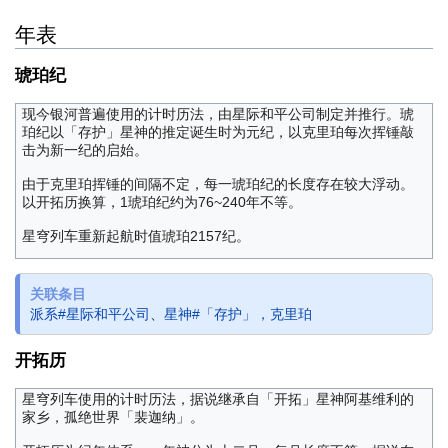
年表
琥珀纪
现今银河普遍使用的计时历法，由星际和平公司制定并推行。琥
珀纪以「存护」星神的推定诞生时为元纪，以克里珀每次挥锤敲
击为新一纪的启始。
由于克里珀挥锤的间隔不定，每一琥珀纪的长度存在较大浮动。
以开拓历换算，1琥珀纪约为76~240年不等。
星穹列车重新起航时值琥珀2157纪。
关联条目
派系#星际和平公司
、
星神#「存护」，克里珀
开拓历
星穹列车使用的计时历法，据说继承自「开拓」星神阿基维利的
家乡，孤绝世界「裴迦纳」。