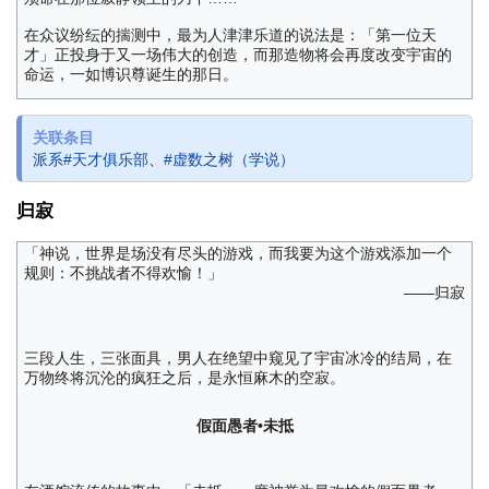
在众议纷纭的揣测中，最为人津津乐道的说法是：「第一位天
才」正投身于又一场伟大的创造，而那造物将会再度改变宇宙的
命运，一如博识尊诞生的那日。
关联条目
派系#天才俱乐部
、
#虚数之树（学说）
归寂
「神说，世界是场没有尽头的游戏，而我要为这个游戏添加一个
规则：不挑战者不得欢愉！」
——归寂
三段人生，三张面具，男人在绝望中窥见了宇宙冰冷的结局，在
万物终将沉沦的疯狂之后，是永恒麻木的空寂。
假面愚者•未抵