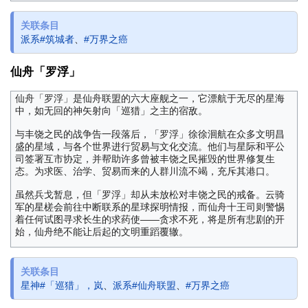
关联条目
派系#筑城者
、
#万界之癌
仙舟「罗浮」
仙舟「罗浮」是仙舟联盟的六大座舰之一，它漂航于无尽的星海
中，如无回的神矢射向「巡猎」之主的宿敌。
与丰饶之民的战争告一段落后，「罗浮」徐徐洄航在众多文明昌
盛的星域，与各个世界进行贸易与文化交流。他们与星际和平公
司签署互市协定，并帮助许多曾被丰饶之民摧毁的世界修复生
态。为求医、治学、贸易而来的人群川流不竭，充斥其港口。
虽然兵戈暂息，但「罗浮」却从未放松对丰饶之民的戒备。云骑
军的星槎会前往中断联系的星球探明情报，而仙舟十王司则警惕
着任何试图寻求长生的求药使——贪求不死，将是所有悲剧的开
始，仙舟绝不能让后起的文明重蹈覆辙。
关联条目
星神#「巡猎」，岚
、
派系#仙舟联盟
、
#万界之癌