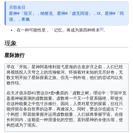
关联条目
星神#「毁灭」，纳努克
、
星神#「虚无同谐」，IX
、
星神#「同
谐」，希佩
[1]
在一种可能性里，「记忆」将成为第四种终末
。
现象
星际旅行
早在「开拓」星神阿基维利巡弋星海的古老岁月之前，人们已经
将视线投入天穹之上的浩瀚银河。怀揣着对未知的无尽好奇，无
数文明开始了星际探索之旅。但无一例外地，他们的尝试均以失
败作结。
在天才俱乐部#1赞达尔•壹•桑原的「虚数之树」理论中：宇宙中充
盈着神秘莫测的虚数能量。虚数将一个又一个星系隔绝，即使光
在这种能量之中也寸步难行。因此，人类对星空的探索，往往只
能停留在各自世界的边界，再难深入。同时，赞达尔也提出了一
个构想：即若能掌握并运用虚数能量，人们就将掌握宇宙。在很
长时间内，这都是一种浪漫化的空想。直到星神的令使出现，使
构想成为了现实。