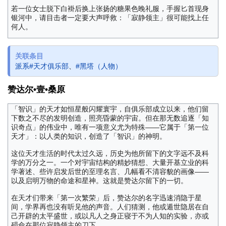
若一位女士脱下白褂后换上张扬的糖果色晚礼服，手握匕首现身
银河中，请目击者一定要大声呼救：「寂静领主」很可能找上任
何人。
关联条目
派系#天才俱乐部
、
#黑塔（人物）
赞达尔•壹•桑原
「智识」的天才如恒星般闪耀寰宇，自俱乐部成立以来，他们留
下数之不尽的发明创造，照亮昏蒙的宇宙。但在那无数追逐「知
识奇点」的伟业中，唯有一项意义尤为特殊——它属于「第一位
天才」：以人类的知识，创造了「智识」的神明。
这位天才生活的时代太过久远，历史为他所留下的文字远不及科
学的万分之一。一个对宇宙结构的精妙猜想、大量开基立业的科
学著述、些许启发后世的至理名言、几幅看不清容貌的画像——
以及启明万物的命途和星神。这就是赞达尔留下的一切。
在天才们带来「第一次繁荣」后，赞达尔的名字迅速消隐于星
间，学界再也没有听见他的声音。人们猜测，他或遁世隐居在自
己开辟的太平盛世，或以凡人之身正寝于不为人知的实验，亦或
殒命在那位寂静领主的刀下……