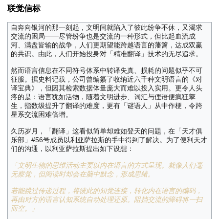
联觉信标
自奔向银河的那一刻起，文明间就陷入了彼此纷争不休，又渴求
交流的困局——尽管纷争也是交流的一种形式，但比起血流成
河、满盘皆输的战争，人们更期望能跨越语言的藩篱，达成双赢
的共识。由此，人们开始投身对「精准翻译」技术的无尽追求。
然而语言信息在不同符号体系中转译失真、损耗的问题似乎不可
征服。据史料记载，公司曾编纂了收纳近六千种文明语言的《对
译宝典》，但因其检索数据体量庞大而难以投入实用。更令人头
疼的是：语言犹如活物，随着文明进步、词汇与俚语便疯狂孳
生，指数级提升了翻译的难度，更有「谜语人」从中作梗，令跨
星系交流困难倍增。
久历岁月，「翻译」这看似简单却难如登天的问题，在「天才俱
乐部」#56号成员以利亚萨拉斯的手中得到了解决。为了便利天才
们的沟通，以利亚萨拉斯提出如下设想：
「文明生物的思维活动主要以内在语言的方式呈现。就像人们毫
无察觉，但阅读时却会在脑中默念，形成思绪。
若能跳过传递过程，将彼此的知觉连接，转化内在语言的编码，
再由对方的语言认知系统自动处理还原。阻挡交流的障碍将一扫
而空。」