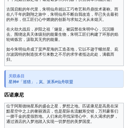
古国启航的年代里，朱明仙舟就以工巧奇艺和丹鼎技术著称。而
在八千年的翾翔之旅中，朱明仙舟不断自我改造，早已失去最初
的外形，但工匠们心中燃烧的创新与求知之火从未熄灭。
在火劫大战后，岁阳之祖「燧皇」被囚禁在朱明中心，沉沉睡
去。围绕这具天体级别的能量生物，朱明工匠们构建了环形的焰
轮铸炼宫，汲取其无穷的能量。
如今朱明仙舟成了蜚声星海的工造圣地，它以不逊于螺丝星、庇
尔波因特的制造技术引来数之不尽的求学者抵达此处，满载而
归。
关联条目
星神#「巡猎」，岚
、
派系#仙舟联盟
匹诺康尼
位于阿斯德纳星系的盛会之星，梦想之地。匹诺康尼是高悬在深
黯星空中之上的奢丽酒店，也是星际名流觥筹交错，万邦豪客们
一掷千金的度假胜地。人们来此寻找深埋心中、长久渴求的梦，
通过酒店的入梦池踏入实现一切梦想的美梦国度。