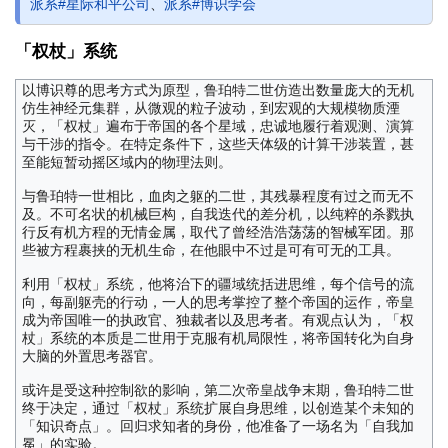
派系#星际和平公司
、
派系#博识学会
「权杖」系统
以博识尊的思考方式为原型，鲁珀特二世仿造出数量庞大的无机
仿生神经元集群，从微观的粒子波动，到宏观的大规模物质湮
灭，「权杖」遍布于帝国的各个星域，忠诚地履行着观测、演算
与干涉的指令。在特定条件下，这些天体级的计算干涉装置，甚
至能短暂动摇区域内的物理法则。
与鲁珀特一世相比，血肉之躯的二世，其残暴程度有过之而无不
及。不可名状的机械巨构，自我迭代的差分机，以纯粹的杀戮执
行反有机方程的无情金属，取代了曾经浩浩荡荡的智械军团。那
些被方程裹挟的无机生命，在他眼中不过是可有可无的工具。
利用「权杖」系统，他将治下的疆域统括进思维，每个信号的流
向，每副躯壳的行动，一人的思考掌控了整个帝国的运作，帝皇
成为帝国唯一的执政官、独裁者以及思考者。有观点认为，「权
杖」系统的本质是二世用于克服有机局限性，将帝国转化为自身
大脑的外置思考器官。
或许是受这种控制欲的影响，第二次帝皇战争末期，鲁珀特二世
终于决定，通过「权杖」系统扩展自身思维，以创造某个未知的
「知识奇点」。回归求知者的身份，他准备了一场名为「自我加
冕」的实验。