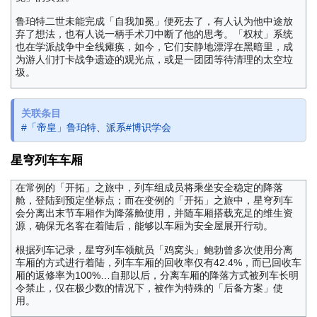
鲁珀特二世未能完成「自我加冕」便死去了，有人认为他中途放
弃了想法，也有人说一柄手术刀中断了他的思考。「权杖」系统
也在学派战争中全线瘫痪，如今，它们安静地漂浮在黑暗里，成
为游人们打卡战争遗迹的观光点，或是一团团等待清理的太空垃
圾。
关联条目
#「帝皇」鲁珀特
、
派系#博识学会
星穹列车车厢
在常例的「开拓」之旅中，列车组成员将乘坐安全稳定的降落
舱，登陆到预定坐标点；而在变例的「开拓」之旅中，星穹列车
会分离出末节车厢作为降落舱使用，并随车厢搭载充足的维生资
源，确保无名客在着陆后，能够以车厢为安全屋展开行动。
根据列车记录，星穹列车领航员「鸡窝头」鲍勃曾多次使用分离
车厢的方式进行着陆，列车车厢的回收率仅有42.4%，而已回收车
厢的返修率为100%…自那以后，分离车厢的降落方式被列车长明
令禁止，仅在极少数的情况下，被作为特殊的「后备方案」使
用。