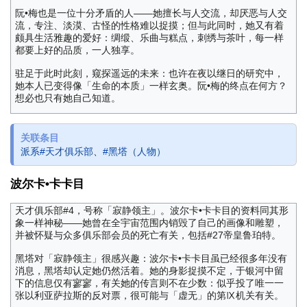
阮•梅也是一位十分矛盾的人——她擅长与人交流，却厌恶与人交
流，专注、淡漠、古怪的性格难以捉摸；但与此同时，她又有着
颇具生活雅趣的爱好：绸缎、乐曲与糕点，刺绣与茶叶，每一样
都要上好的品质，一人独享。
驻足于此时此刻，窥探遥远的未来：也许在夜以继日的研究中，
她本人已变得像「生命的本质」一样玄奥。阮•梅的终点在何方？
想必也只有她自己知道。
关联条目
派系#天才俱乐部
、
#黑塔（人物）
波尔卡•卡卡目
天才俱乐部#4，号称「寂静领主」。波尔卡•卡卡目的资料同其形
象一样神秘——她曾在全宇宙范围内销毁了自己的画像和雕塑，
并被怀疑与众多俱乐部会员的死亡有关，包括#27帝皇鲁珀特。
黑塔对「寂静领主」很感兴趣：波尔卡•卡卡目虽已经很多年没有
消息，黑塔却认定她仍然活着。她的身影捉摸不定，于银河中留
下的信息仅有寥寥，有关她的传言则不在少数：似乎投了唯一一
张以利亚萨拉斯的反对票，很可能与「虚无」的第Ⅸ机关有关。