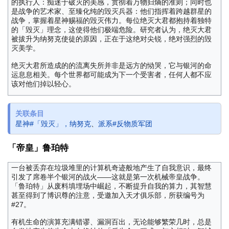
的执行人：痴迷于破灭的美感，贯彻着万物归熵的准则；同时也
是战争的艺术家、至臻化纯的毁灭兵器：他们指挥着跨越群星的
战争，掌握着星神赐福的毁灭伟力。每位绝灭大君都抱持着独特
的「毁灭」理念，这使得他们极端危险。研究者认为，绝灭大君
被拔升为纳努克使徒的原因，正在于这绝对尖锐，绝对强烈的毁
灭美学。
绝灭大君所造成的的流离失所并非是远方的恸哭，它与银河的命
运息息相关。每个世界都可能成为下一个受害者，任何人都不应
该对他们掉以轻心。
关联条目
星神#「毁灭」，纳努克
、
派系#反物质军团
「帝皇」鲁珀特
一台被丢弃在垃圾堆里的计算机奇迹般地产生了自我意识，最终
引发了席卷半个银河的战火——这就是第一次机械帝皇战争。
「鲁珀特」从废料填埋场中崛起，不断提升自我的算力，其智慧
甚至得到了博识尊的注意，受邀加入天才俱乐部，所获编号为
#27。
有机生命的演算充满错谬、漏洞百出，无论能够繁荣几时，总是