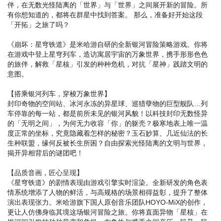
伴，在无数光怪陆离的「世界」与「世界」之间展开新的冒险。所
有你想知道的，都将在群星中找到答案。 那么，准备好开始这段
「开拓」之旅了吗？
《崩坏：星穹铁道》是米哈游自研的全新银河冒险策略游戏。你将
在游戏中登上星穹列车，造访寓居宇宙的万象世界，携手形形色色
的旅伴，解救「星核」引发的种种危机，对抗「星神」践踏文明的
意图。
【搭乘银河列车，穿梭万象世界】
封印奇物的空间站、冰河永冻的异星球、巡猎孽物的巨型舰队…列
车停靠的每一站，都是前所未见的银河风貌！以科技封印无数怪异
的「无明之间」，为何无力收容「你」的躯壳？极寒地表上唯一温
度正常的坐标，究竟隐藏着怎样的秘密？玉石妙算、几近仙法的长
生种联盟，缘何反被长生所困？自由探索光怪陆离的文明与世界，
揭开异相背后的谜团吧！
【品质音画，匠心呈现】
《星穹铁道》的剧情表现由游戏引擎实时渲染。全新研发的角色表
情系统增添了人物的鲜活，与高规格的场景相得益彰，提升了整体
演出表现张力。米哈游旗下国人原创音乐团队HOYO-MiX的创作，
更让人仿佛身临其境这场银河冒险之旅。你将直面异物「星核」在