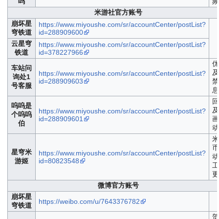
呜
频
米游社官方账号
崩坏星
https://www.miyoushe.com/sr/accountCenter/postList?
穹铁道
id=288909600
云星穹
https://www.miyoushe.com/sr/accountCenter/postList?
铁道
id=378227966
优
车站问
及
https://www.miyoushe.com/sr/accountCenter/postList?
询处1
id=288909603
禁
号客服
息
回
呜呜是
及
https://www.miyoushe.com/sr/accountCenter/postList?
个呜呜
id=288909601
画
伯
动
米
币
星穹米
https://www.miyoushe.com/sr/accountCenter/postList?
动
游姬
id=80823548
工
更
微博官方账号
崩坏星
https://weibo.com/u/7643376782
穹铁道
贺