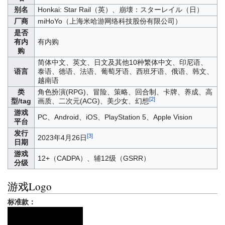
别名
Honkai: Star Rail（英）、崩壊：スターレイル（日）
厂商
miHoYo（上海米哈游网络科技股份有限公司）
是否
有内
有内购
购
简体中文、英文、日文及其他10种
繁体中文、印尼语、
语言
泰语、德语、法语、葡萄牙语、西班牙语、俄语、韩文、
越南语
类
角色扮演(RPG)、冒险、策略、回合制、卡牌、养成、高
[2]
型/tag
画质、二次元(ACG)、美少女、幻想
游戏
PC、Android、iOS、PlayStation 5、Apple Vision
平台
发行
[3]
2023年4月26日
日期
游戏
12+（CADPA）、辅12级（GSRR）
分级
游戏Logo
标准款：