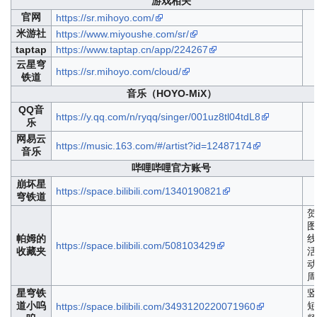
游戏相关
官网
https://sr.mihoyo.com/
米游社
https://www.miyoushe.com/sr/
taptap
https://www.taptap.cn/app/224267
云星穹
https://sr.mihoyo.com/cloud/
铁道
音乐（HOYO-MiX）
QQ音
https://y.qq.com/n/ryqq/singer/001uz8tl04tdL8
乐
网易云
https://music.163.com/#/artist?id=12487174
音乐
哔哩哔哩官方账号
崩坏星
https://space.bilibili.com/1340190821
穹铁道
贺
图
帕姆的
线
https://space.bilibili.com/508103429
收藏夹
活
动
周
星穹铁
竖
道小呜
短
https://space.bilibili.com/3493120220071960