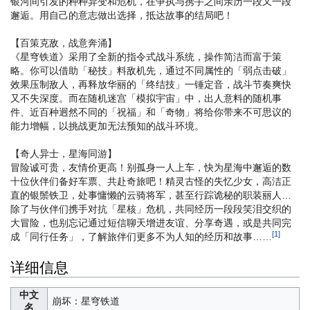
银河间引发的种种异变和危机，在争执与携手之间亲历一段又一段
邂逅。用自己的意志做出选择，抵达故事的结局吧！
【百策克敌，战意奔涌】
《星穹铁道》采用了全新的指令式战斗系统，操作简洁而富于策
略。你可以借助「秘技」料敌机先，通过不同属性的「弱点击破」
效果压制敌人，再释放华丽的「终结技」一锤定音，战斗节奏爽快
又不失深度。而在随机迷宫「模拟宇宙」中，出人意料的随机事
件、近百种迥然不同的「祝福」和「奇物」将给你带来不可思议的
能力增幅，以挑战更加无法预知的战斗环境。
【奇人异士，星海同游】
冒险诚可贵，友情价更高！别孤身一人上车，快为星海中邂逅的数
十位伙伴们备好车票、共赴奇旅吧！精灵古怪的失忆少女，高洁正
直的银鬃铁卫，处事慵懒的云骑将军，甚至行踪诡秘的职装丽人…
除了与伙伴们携手对抗「星核」危机，共同经历一段段笑泪交织的
大冒险，也别忘记通过短信聊天增进友谊、分享奇遇，或是共同完
[1]
成「同行任务」，了解旅伴们更多不为人知的经历和故事……
详细信息
中文
崩坏：星穹铁道
名