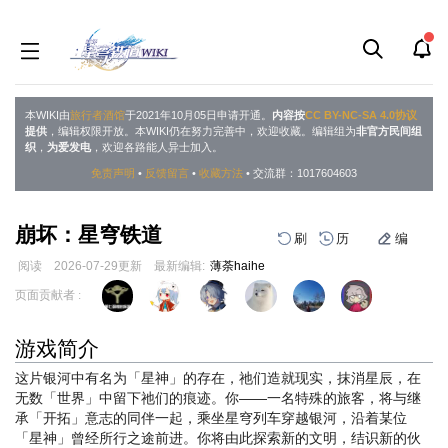
本WIKI由
旅行者酒馆
于2021年10月05日申请开通。
内容按
CC BY-NC-SA 4.0协议
提供
，编辑权限开放。本WIKI仍在努力完善中，欢迎收藏。编辑组为
非官方民间组
织
，
为爱发电
，欢迎各路能人异士加入。
免责声明
•
反馈留言
•
收藏方法
• 交流群：1017604603
崩坏：星穹铁道
刷
历
编
阅读
2026-07-29
更新
最新编辑:
薄荼haihe
跳
跳
页面贡献者 :
到
到
导
搜
游戏简介
航
索
这片银河中有名为「星神」的存在，祂们造就现实，抹消星辰，在
无数「世界」中留下祂们的痕迹。你——一名特殊的旅客，将与继
承「开拓」意志的同伴一起，乘坐星穹列车穿越银河，沿着某位
「星神」曾经所行之途前进。你将由此探索新的文明，结识新的伙