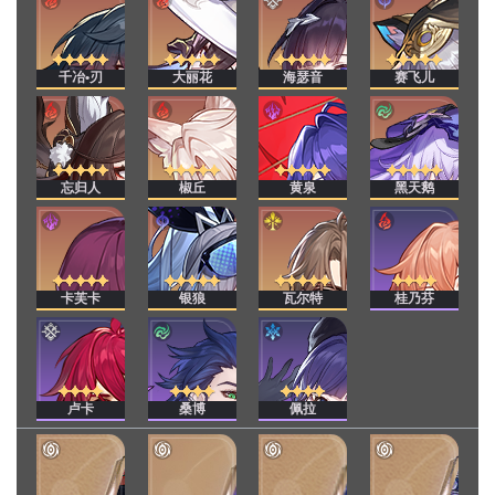
千冶•刃
大丽花
海瑟音
赛飞儿
忘归人
椒丘
黄泉
黑天鹅
卡芙卡
银狼
瓦尔特
桂乃芬
卢卡
桑博
佩拉