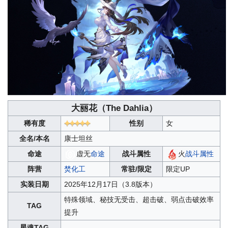
大丽花（
The Dahlia
）
稀有度
性别
女
全名/本名
康士坦丝
命途
虚无
命途
战斗属性
火
战斗属性
阵营
焚化工
常驻/限定
限定UP
实装日期
2025年12月17日（3.8版本）
特殊领域、秘技无受击、超击破、弱点击破效率
TAG
提升
星魂TAG