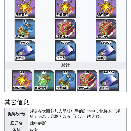
明辉日珥
明辉日珥
明辉日珥
9
6
9
流梦阀门
造梦马达
造梦马达
40000
80000
160000
信用点
信用点
信用点
总计
65
15
15
15
308000
明辉日珥
蓄梦元件
流梦阀门
造梦马达
信用点
其它信息
须臾
在大丽花加入星核猎手的剧本中，她将以「须
昵称/外号
臾」为名，升格为毁灭「记忆」的大君。
跃迁名
烛中翩影
体型
成女