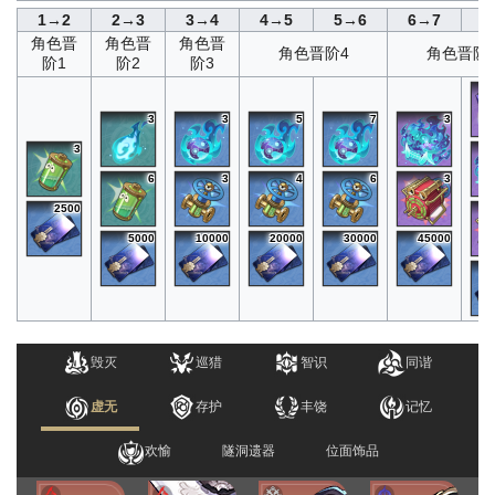
1→2
2→3
3→4
4→5
5→6
6→7
7
角色晋
角色晋
角色晋
角色晋阶4
角色晋阶
阶1
阶2
阶3
3
3
5
7
3
3
6
3
4
6
3
2500
5000
10000
20000
30000
45000
毁灭
巡猎
智识
同谐
虚无
存护
丰饶
记忆
欢愉
隧洞遗器
位面饰品