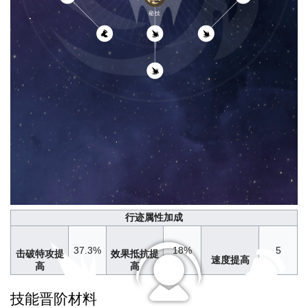
秘技
行迹属性加成
37.3%
18%
5
击破特攻提
效果抵抗提
速度提高
高
高
技能晋阶材料