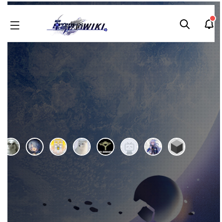
本WIKI由
旅行者酒馆
于2021年10月05日申请开通。
内容按
CC BY-NC-SA 4.0协议
提供
，编辑权限开放。本WIKI仍在努力完善中，欢迎收藏。编辑组为
非官方民间组
织
，
为爱发电
，欢迎各路能人异士加入。
免责声明
•
反馈留言
•
收藏方法
• 交流群：1017604603
大丽花
刷
历
编
阅读
2026-07-21
更新
最新编辑:
血染Ran
跳
跳
页面贡献者 :
到
到
导
搜
编
刷
历
短
阅
首页
>
角色图鉴
>
大丽花
航
索
如果是第一次来，按"Ctrl+D"可以收藏随时查看更新~觉得WIKI
好玩的话，请推荐给朋友哦～(◕ω＜)☆
按右上角“WIKI功能→编辑”即可修改页面内容。