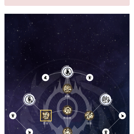
天赋
[
终结技
普攻
战技