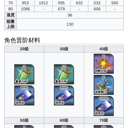
70
953
1012
595
632
532
565
80
1086
-
679
-
606
-
速度
96
能量
130
上限
角色晋阶材料
20级
30级
40级
3
5
10
明辉日珥
6
蓄梦元件
蓄梦元件
4000
8000
流梦阀门
16000
信用点
信用点
信用点
50级
60级
70级
7
20
35