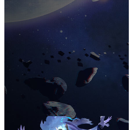
角色导航
角色总览
角色语音
角色资料
贺图视频
「你的记忆…还真是棘手呢，那不妨从
我敞开心胸开始——我的名字是康士坦
丝，那些跪倒于我裙摆下的人称我为
『大丽花』。别怕，随我来吧，在这场
只属于你我的双人舞中，你会知道，过
去如何被焚烧，未来又如何被埋
葬……」
角色立绘
角色介绍立绘
站立动作
站立动作2