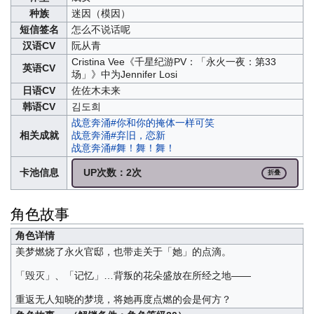
种族
迷因（模因）
短信签名
怎么不说话呢
汉语CV
阮从青
Cristina Vee
《千星纪游PV：「永火一夜：第33
英语CV
场」》中为Jennifer Losi
日语CV
佐佐木未来
韩语CV
김도희
战意奔涌#你和你的掩体一样可笑
相关成就
战意奔涌#弃旧，恋新
战意奔涌#舞！舞！舞！
卡池信息
UP次数：2次
折叠
角色故事
角色详情
美梦燃烧了永火官邸，也带走关于「她」的点滴。
「毁灭」、「记忆」…背叛的花朵盛放在所经之地——
重返无人知晓的梦境，将她再度点燃的会是何方？