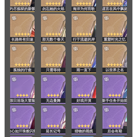
灼尽炼狱的新骸
勿忘她的火焰
海洋为何而歌
谎言在风中飘扬
长路终有归途
那无数个春天
行于流逝的岸
重塑时光之忆
孤独的疗愈
只需等待
雨一直下
以世界之名
假日浴场大冒险
无边曼舞
好戏开演
新手任务开始前
决心如汗珠般闪耀
延长记号
猎物的视线
后会有期