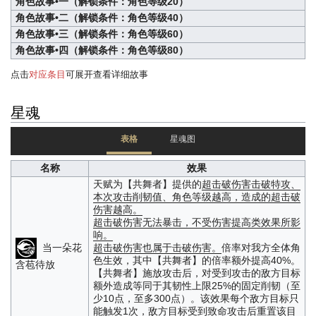
角色故事•一（解锁条件：角色等级20）
角色故事•二（解锁条件：角色等级40）
角色故事•三（解锁条件：角色等级60）
角色故事•四（解锁条件：角色等级80）
点击
对应条目
可展开查看详细故事
星魂
表格
星魂图
名称
效果
天赋为【共舞者】提供的
超击破伤害
击破特攻、
本次攻击削韧值、角色等级越高，造成的超击破
伤害越高。
超击破伤害无法暴击，不受伤害提高类效果所影
响。
当一朵花
超击破伤害也属于击破伤害。
倍率对我方全体角
色生效，其中【共舞者】的倍率额外提高40%。
含苞待放
【共舞者】施放攻击后，对受到攻击的敌方目标
额外造成等同于其韧性上限25%的固定削韧（至
少10点，至多300点）。该效果每个敌方目标只
能触发1次，敌方目标受到致命攻击后重置该目