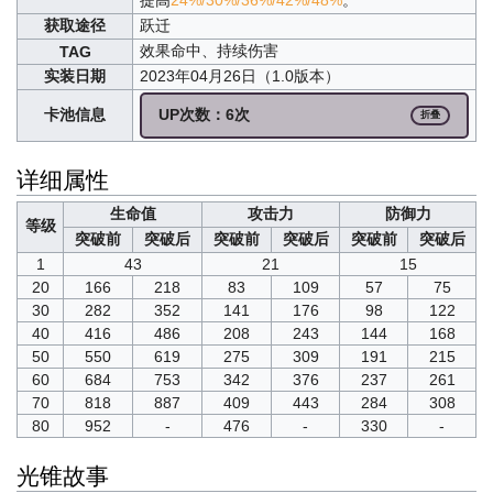
获取途径
跃迁
效果命中、持续伤害
TAG
实装日期
2023年04月26日（1.0版本）
卡池信息
UP次数：6次
折叠
详细属性
生命值
攻击力
防御力
等级
突破前
突破后
突破前
突破后
突破前
突破后
1
43
21
15
20
166
218
83
109
57
75
30
282
352
141
176
98
122
40
416
486
208
243
144
168
50
550
619
275
309
191
215
60
684
753
342
376
237
261
70
818
887
409
443
284
308
80
952
-
476
-
330
-
光锥故事