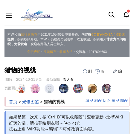
本WIKI由
旅行者酒馆
于2021年10月05日申请开通。
内容按
CC BY-NC-SA 4.0协议
提供
，编辑权限开放。本WIKI仍在努力完善中，欢迎收藏。编辑组为
非官方民间组
织
，
为爱发电
，欢迎各路能人异士加入。
免责声明
•
反馈留言
•
收藏方法
• 交流群：1017604603
猎物的视线
刷
历
编
阅读
2024-10-31
更新
最新编辑:
希之萱
跳
跳
页面贡献者 :
到
到
导
搜
编
刷
历
短
阅
首页
>
光锥图鉴
>
猎物的视线
航
索
如果是第一次来，按"Ctrl+D"可以收藏随时查看更新~觉得WIKI
好玩的话，请推荐给朋友哦～(◕ω＜)☆
按右上角“WIKI功能→编辑”即可修改页面内容。