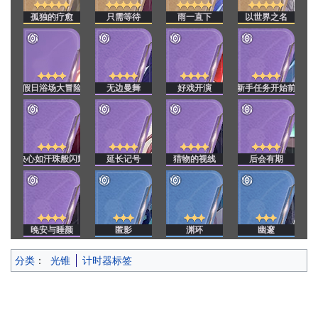
孤独的疗愈
只需等待
雨一直下
以世界之名
假日浴场大冒险
无边曼舞
好戏开演
新手任务开始前
决心如汗珠般闪耀
延长记号
猎物的视线
后会有期
晚安与睡颜
匿影
渊环
幽邃
分类
：
光锥
计时器标签