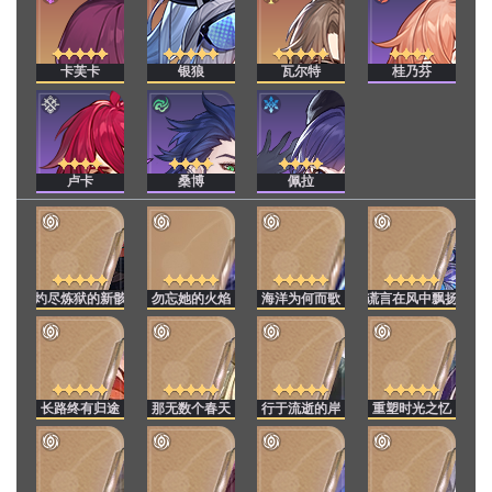
卡芙卡
银狼
瓦尔特
桂乃芬
卢卡
桑博
佩拉
灼尽炼狱的新骸
勿忘她的火焰
海洋为何而歌
谎言在风中飘扬
长路终有归途
那无数个春天
行于流逝的岸
重塑时光之忆