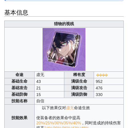
基本信息
猎物的视线
命途
虚无
稀有度
基础生命
满级生命
43
952
基础攻击
满级攻击
21
476
基础防御
满级防御
15
330
技能名称
自信
以下效果仅对
虚无
命途生效
技能效果
使装备者的效果命中提高
20%/25%/30%/35%/40%
，同时造成的持续伤害
提高
24%/30%/36%/42%/48%
。