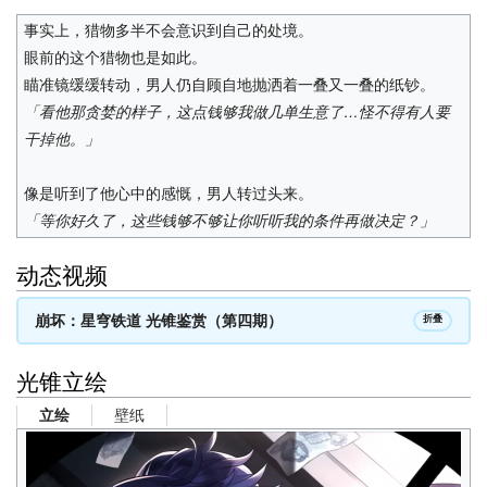
事实上，猎物多半不会意识到自己的处境。
眼前的这个猎物也是如此。
瞄准镜缓缓转动，男人仍自顾自地抛洒着一叠又一叠的纸钞。
「看他那贪婪的样子，这点钱够我做几单生意了…怪不得有人要
干掉他。」
像是听到了他心中的感慨，男人转过头来。
「等你好久了，这些钱够不够让你听听我的条件再做决定？」
动态视频
崩坏：星穹铁道 光锥鉴赏（第四期）
折叠
光锥立绘
壁纸
立绘