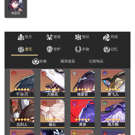
海瑟音
毁灭
巡猎
智识
同谐
虚无
存护
丰饶
记忆
欢愉
隧洞遗器
位面饰品
千冶•刃
大丽花
海瑟音
赛飞儿
忘归人
椒丘
黄泉
黑天鹅