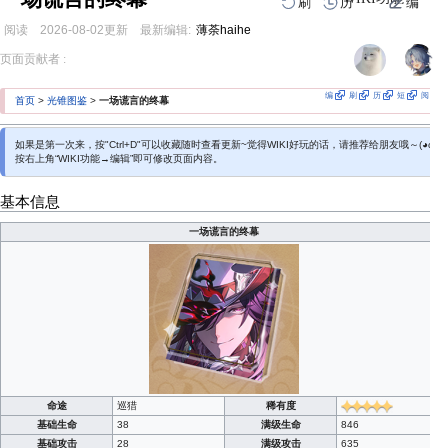
刷
历
编
阅读
2026-08-02
更新
最新编辑:
薄荼haihe
跳
跳
页面贡献者 :
到
到
导
搜
航
索
编
刷
历
短
阅
首页
>
光锥图鉴
>
一场谎言的终幕
如果是第一次来，按"Ctrl+D"可以收藏随时查看更新~觉得WIKI好玩的话，请推荐给朋友哦～(◕ω＜
按右上角“WIKI功能→编辑”即可修改页面内容。
基本信息
一场谎言的终幕
命途
巡猎
稀有度
基础生命
38
满级生命
846
基础攻击
28
满级攻击
635