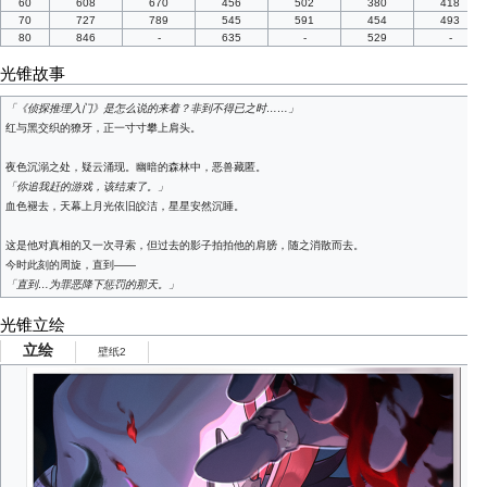
60
608
670
456
502
380
418
70
727
789
545
591
454
493
80
846
-
635
-
529
-
光锥故事
「《侦探推理入门》是怎么说的来着？非到不得已之时……」
红与黑交织的獠牙，正一寸寸攀上肩头。
夜色沉溺之处，疑云涌现。幽暗的森林中，恶兽藏匿。
「你追我赶的游戏，该结束了。」
血色褪去，天幕上月光依旧皎洁，星星安然沉睡。
这是他对真相的又一次寻索，但过去的影子拍拍他的肩膀，随之消散而去。
今时此刻的周旋，直到——
「直到…为罪恶降下惩罚的那天。」
光锥立绘
立绘
壁纸2