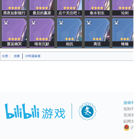
黑夜如影随行
最后的赢家
点个关注吧！
春水初生
论剑
重返幽冥
唯有沉默
相抗
离弦
锋镝
分类
：
光锥
计时器标签
游戏中心
抵制不良
芜湖享游网络
皖网文[202
沪公网