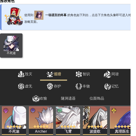
推荐角色
使用到
一场谎言的终幕
的角色如下列出，点击下方角色头像即可进入对应
攻略页面。
不死途
毁灭
巡猎
智识
同谐
虚无
存护
丰饶
记忆
欢愉
隧洞遗器
位面饰品
不死途
飞霄
波提欧
真理医生
Archer