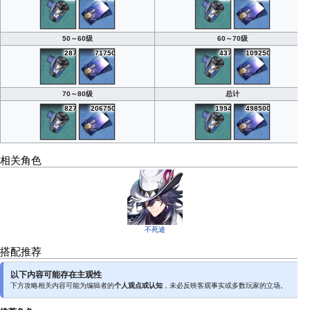
50～60级
60～70级
287
71750
437
109250
70～80级
总计
827
206750
1994
498500
相关角色
不死途
搭配推荐
以下内容可能存在主观性
下方攻略相关内容可能为编辑者的
个人观点或认知
，未必反映客观事实或多数玩家的立场。