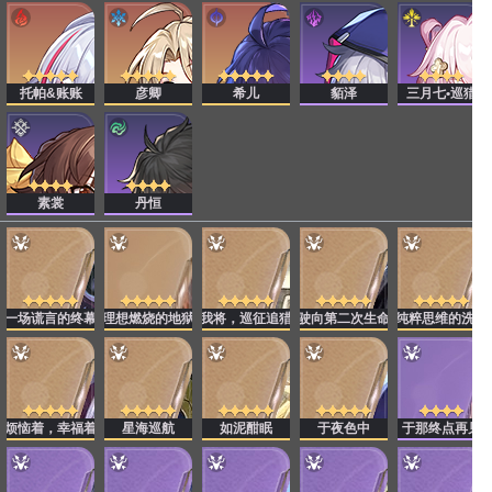
托帕&账账
彦卿
希儿
貊泽
三月七•巡猎
素裳
丹恒
一场谎言的终幕
理想燃烧的地狱
我将，巡征追猎
驶向第二次生命
纯粹思维的洗礼
烦恼着，幸福着
星海巡航
如泥酣眠
于夜色中
于那终点再见