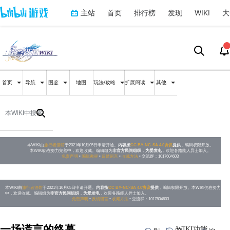
主站
首页
排行榜
发现
WIKI
大
首页
导航
图鉴
地图
玩法/攻略
扩展阅读
其他
本WIKI由
旅行者酒馆
于2021年10月05日申请开通。
内容按
CC BY-NC-SA 4.0协议
提供
，编辑权限开放。
本WIKI仍在努力完善中，欢迎收藏。编辑组为
非官方民间组织
，
为爱发电
，欢迎各路能人异士加入。
免责声明
•
编辑教程
•
反馈留言
•
收藏方法
• 交流群：1017604603
本WIKI由
旅行者酒馆
于2021年10月05日申请开通。
内容按
CC BY-NC-SA 4.0协议
提供
，编辑权限开放。本WIKI仍在努力完善
中，欢迎收藏。编辑组为
非官方民间组织
，
为爱发电
，欢迎各路能人异士加入。
免责声明
•
反馈留言
•
收藏方法
• 交流群：1017604603
一场谎言的终幕
WIKI功能