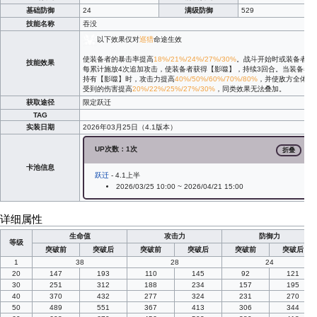
基础防御
24
满级防御
529
技能名称
吞没
以下效果仅对
巡猎
命途生效
使装备者的暴击率提高
18%/21%/24%/27%/30%
。战斗开始时或装备者
技能效果
每累计施放4次追加攻击，使装备者获得【影噬】，持续3回合。当装备者
持有【影噬】时，攻击力提高
40%/50%/60%/70%/80%
，并使敌方全体
受到的伤害提高
20%/22%/25%/27%/30%
，同类效果无法叠加。
获取途径
限定跃迁
TAG
实装日期
2026年03月25日（4.1版本）
UP次数：1次
折叠
卡池信息
跃迁
- 4.1上半
2026/03/25 10:00 ~ 2026/04/21 15:00
详细属性
生命值
攻击力
防御力
等级
突破前
突破后
突破前
突破后
突破前
突破后
1
38
28
24
20
147
193
110
145
92
121
30
251
312
188
234
157
195
40
370
432
277
324
231
270
50
489
551
367
413
306
344