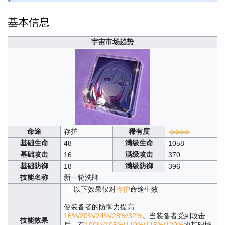
基本信息
宇宙市场趋势
命途
存护
稀有度
基础生命
满级生命
48
1058
基础攻击
满级攻击
16
370
基础防御
满级防御
18
396
技能名称
新一轮洗牌
以下效果仅对
存护
命途生效
使装备者的防御力提高
16%/20%/24%/28%/32%
。当装备者受到攻击
技能效果
后，有
100%/105%/110%/115%/120%
的基础概