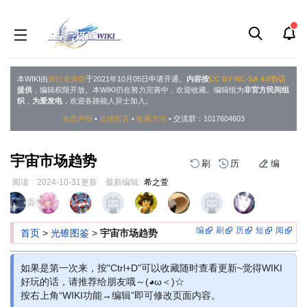
本WIKI由
旅行者酒馆
于2021年10月05日申请开通。
内容按
CC BY-NC-SA 4.0协议
提供
，编辑权限开放。本WIKI仍在努力完善中，欢迎收藏。编辑组为
非官方民间组
织
，
为爱发电
，欢迎各路能人异士加入。
免责声明
•
反馈留言
•
收藏方法
• 交流群：1017604603
宇宙市场趋势
刷
历
编
阅读
2024-10-31
更新
最新编辑:
希之萱
跳
跳
页面贡献者 :
到
到
导
搜
编
刷
历
短
阅
首页
>
光锥图鉴
>
宇宙市场趋势
航
索
如果是第一次来，按"Ctrl+D"可以收藏随时查看更新~觉得WIKI
好玩的话，请推荐给朋友哦～(◕ω＜)☆
按右上角“WIKI功能→编辑”即可修改页面内容。