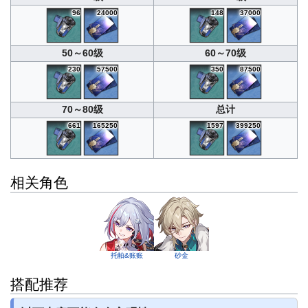
96
24000
148
37000
50～60级
60～70级
230
57500
350
87500
70～80级
总计
661
165250
1597
399250
相关角色
托帕&账账
砂金
搭配推荐