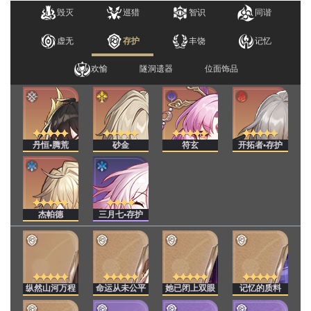
毁灭
巡猎
智识
同谐
虚无
存护
丰饶
记忆
欢愉
隧洞遗器
位面饰品
丹恒•腾荒
砂金
符玄
开拓者•存护
杰帕德
三月七•存护
纵然山河万程
命运从未公平
她已闭上双眼
记忆的质料