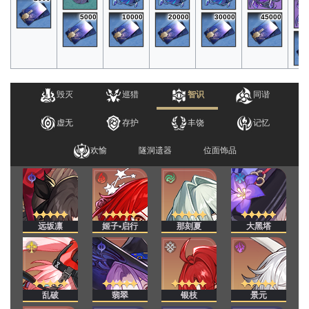
5000
10000
20000
30000
45000
毁灭
巡猎
智识
同谐
虚无
存护
丰饶
记忆
欢愉
隧洞遗器
位面饰品
远坂凛
姬子•启行
那刻夏
大黑塔
乱破
翡翠
银枝
景元