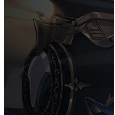
如果是第一次来，按"Ctrl+D"可以收藏随时查看更新~觉得WIKI
好玩的话，请推荐给朋友哦～(◕ω＜)☆
按右上角“WIKI功能→编辑”即可修改页面内容。
角色导航
角色总览
角色语音
角色资料
贺图视频
「好啦，打起精神来，这就是我们要开
拓的新世界！」
角色立绘
角色介绍立绘
站立动作
站立动作2