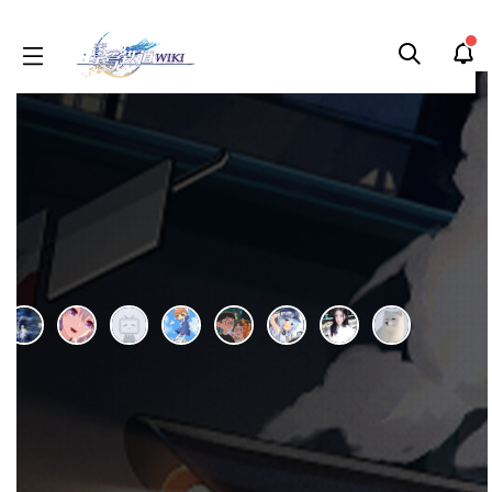
本WIKI由
旅行者酒馆
于2021年10月05日申请开通。
内容按
CC BY-NC-SA 4.0协议
提供
，编辑权限开放。本WIKI仍在努力完善中，欢迎收藏。编辑组为
非官方民间组
织
，
为爱发电
，欢迎各路能人异士加入。
免责声明
•
反馈留言
•
收藏方法
• 交流群：1017604603
姬子
刷
历
编
阅读
2026-07-30
更新
最新编辑:
薄荼haihe
跳
跳
页面贡献者 :
到
到
导
搜
本条目介绍的是：
姬子
，以下为名字或内容相近的条目。
航
索
姬子
姬子•启行
编
刷
历
短
阅
首页
>
角色图鉴
>
姬子