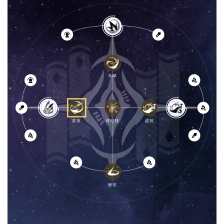
天赋
[
普攻
终结技
战技
秘技