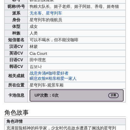
昵称/外号
狗粮大队长
、
姬子老师
、
姬子阿姐
、
养母
、
姬奇猫
派系
无名客
、
星穹列车
身份
星穹列车的领航员
体型
成女
种族
人类
短信签名
可以不喝水，但不能没咖啡
汉语CV
林簌
英语CV
Cia Court
日语CV
田中理恵
韩语CV
김보나
战意奔涌#咖啡爱好者
相关成就
瞬息欢愉#相亲相爱一家人
所在位置
星穹列车-观景车厢
卡池信息
UP次数：0次
折叠
角色故事
角色详情
充满冒险精神的科学家，少女时代在故乡遭遇了搁浅的星穹列