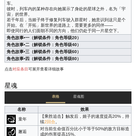
车。
彼时，列车内的某种存在向她展示了身处的星球之外，名为「宇
宙」的世界。
若干年后，当姬子终于修复列车驶入群星时，她意识到这只是个
开始。在「开拓」新世界的道路上，需要更多的同伴——
即使同行的人们面朝不同的方向，他们仍处于同一片星空下。
角色故事•一（解锁条件：角色等级20）
角色故事•二（解锁条件：角色等级40）
角色故事•三（解锁条件：角色等级60）
角色故事•四（解锁条件：角色等级80）
点击
对应条目
可展开查看详细故事
星魂
表格
星魂图
名称
效果
【乘胜追击】触发后，姬子的速度提高20%，持
童年
续
2回合
。
对当前生命值百分比小于等于50%的敌方目标造
邂逅
成的伤害提高15%。