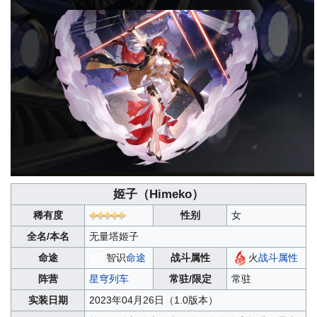
姬子（
Himeko
）
稀有度
性别
女
全名/本名
无量塔姬子
命途
智识
命途
战斗属性
火
战斗属性
阵营
星穹列车
常驻/限定
常驻
实装日期
2023年04月26日（1.0版本）