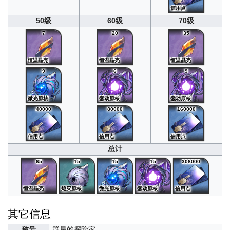
信用点
50级
60级
70级
7
20
35
恒温晶壳
恒温晶壳
恒温晶壳
9
6
9
微光原核
蠢动原核
蠢动原核
40000
80000
160000
信用点
信用点
信用点
总计
65
15
15
15
308000
恒温晶壳
熄灭原核
微光原核
蠢动原核
信用点
其它信息
称号
群星的探险家