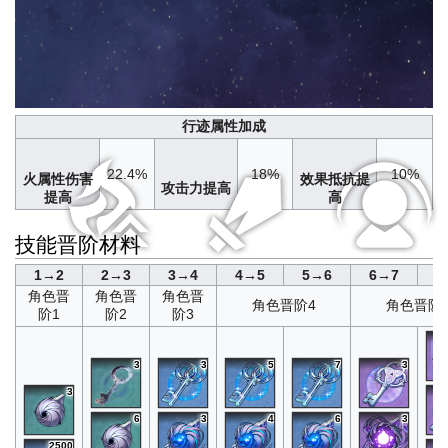
行迹属性加成
22.4%
18%
10%
火属性伤害
效果抵抗提
攻击力提高
提高
高
技能晋阶材料
1→2
2→3
3→4
4→5
5→6
6→7
7
角色晋
角色晋
角色晋
角色晋阶4
角色晋阶
阶1
阶2
阶3
3
3
5
7
3
3
6
3
4
6
3
2500