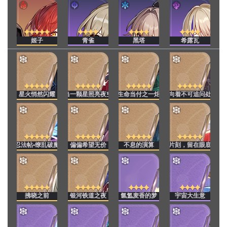
姬子
青雀
黑塔
希露瓦
星火悄然闪耀
当一颗星照亮夜空
生命当付之一炬
向着不可追问处
忍法帖•缭乱破魔
偏偏希望无价
不息的演算
片刻，留在眼底
拂晓之前
银河铁道之夜
氤氲麦香的梦
宇宙大生意