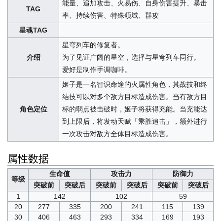
能量、追加攻击、火易伤、自身伤害提升、暴击
TAG
率、持续伤害、特殊领域、群攻
星魂TAG
星穹列车的修复者。
介绍
为了见证广阔的星空，选择与星穹列车同行。
爱好是制作手调咖啡。
姬子是一名智识命途的火属性角色，其战技和终
结技可以对多个敌方目标造成伤害。当有敌方目
角色定位
标的弱点被击破时，姬子将获得充能。当充能达
到上限后，将发动天赋「乘胜追击」，额外进行
一次攻击对敌方全体目标造成伤害。
属性数据
生命值
攻击力
防御力
等级
突破前
突破后
突破前
突破后
突破前
突破后
1
142
102
59
20
277
335
200
241
115
139
30
406
463
293
334
169
193