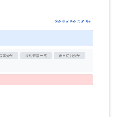
编
刷
历
短
阅
叙事介绍
虚构叙事一览
末日幻影介绍