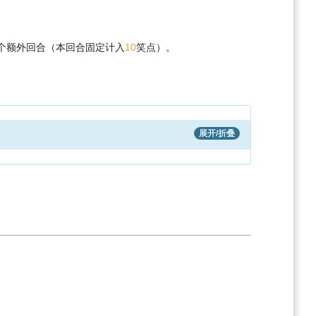
个额外回合（本回合固定计入
10
笑点）。
展开/折叠