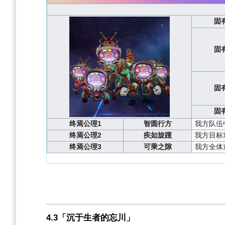
固
固
固
固
终焉公理1
智圆行方
我方队伍
终焉公理2
疾如旋踵
我方目标
终焉公理3
可乘之隙
我方全体
4.3「沉于生者的忘川」