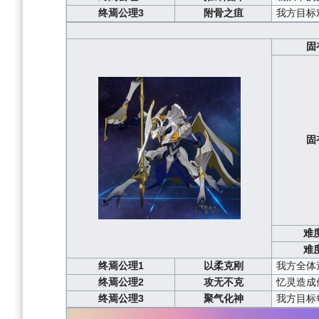
终焉公理3
附骨之疽
我方目标
固
固
难
难
终焉公理1
以柔克刚
我方全体
终焉公理2
攻无不克
忆灵造成
终焉公理3
聚气化神
我方目标