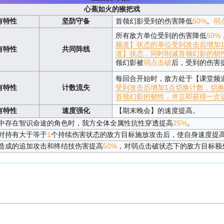
心蕉如火的猴把戏
有特性
坚防守备
首领幻影受到的伤害降低
50%
。
弱
所有敌方单位受到的伤害降低
50%
频道】状态的单位受到攻击后增加
有特性
共同阵线
道】状态，同时削减首领幻影的韧
领幻影被
弱点击破
后，受到的伤害
每回合开始时，敌方处于【课堂频
有特性
计数流失
受到攻击后增加1点切换计数，切
首领幻影的韧性，并立即获得一次
有特性
速度强化
【期末晚会】的速度提高。
中存在智识命途的角色时，我方全体全属性抗性穿透提高
25%
。
对持有大于等于
1
个持续伤害状态的敌方目标施放攻击后，使自身速度提
造成的追加攻击和终结技伤害提高
50%
，对弱点击破状态下的敌方目标额