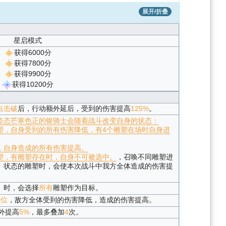
展开/折叠
星启模式
获得6000分
获得7800分
获得9900分
获得10200分
点击破
后，行动额外延后，受到的伤害提高
125%
。
姿态
芒寒色正的银骑士会随着战斗改变自身的状态：
塑，自身受到的所有伤害降低，有4个雕塑在场时自身进
，自身造成的所有伤害提高。
塑，有雕塑存在时，自身不可被选中。
，召唤不同雕塑进
】状态的雕塑时，会使本次战斗中我方全体造成的伤害提
】时，会选择
所有
雕塑作为目标。
单位
，敌方全体受到的伤害降低，造成的伤害提高。
外提高
5%
，最多叠加
4
次。