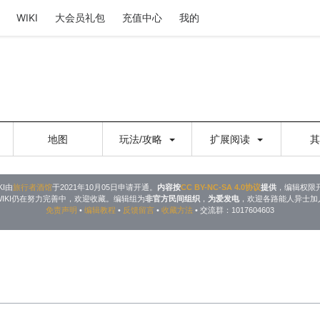
WIKI
大会员礼包
充值中心
我的
地图
玩法/攻略
扩展阅读
KI由
旅行者酒馆
于2021年10月05日申请开通。
内容按
CC BY-NC-SA 4.0协议
提供
，编辑权限
WIKI仍在努力完善中，欢迎收藏。编辑组为
非官方民间组织
，
为爱发电
，欢迎各路能人异士加
免责声明
•
编辑教程
•
反馈留言
•
收藏方法
• 交流群：1017604603