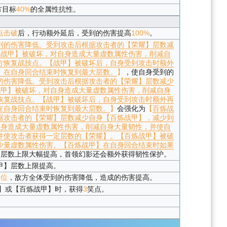
方目标
40%
的全属性抗性。
点击破
后，行动额外延后，受到的伤害提高
100%
。
到的伤害降低。受到攻击后根据攻击者的【荣耀】层数减
【战甲】被破坏，对自身造成大量虚数属性伤害，削减自
方恢复战技点。【战甲】被破坏后，自身受到攻击时额外
】在自身回合结束时恢复到最大层数。
】
，使自身受到的
的伤害降低。受到攻击后根据攻击者的【荣耀】层数减少
战甲】被破坏，对自身造成大量虚数属性伤害，削减自身
恢复战技点。【战甲】被破坏后，自身受到攻击时额外再
在自身回合结束时恢复到最大层数。
】
会强化为
【
百炼战
据攻击者的【荣耀】层数减少自身【百炼战甲】，减少到
自身造成大量虚数属性伤害，削减自身大量韧性，并使自
并使攻击者获得一定层数的【荣耀】。【百炼战甲】被破
少量虚数属性伤害。【百炼战甲】在自身回合结束时如果
，层数上限大幅提高，首领幻影还会额外获得韧性保护。
甲】层数上限提高。
单位
，敌方全体受到的伤害降低，造成的伤害提高。
】或【百炼战甲】时，获得
3
笑点。