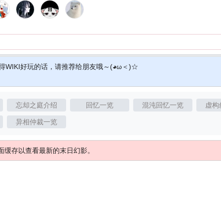
得WIKI好玩的话，请推荐给朋友哦～(◕ω＜)☆
忘却之庭介绍
回忆一览
混沌回忆一览
虚构
异相仲裁一览
面缓存以查看最新的末日幻影。