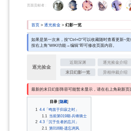
到
到
页面贡献者 :
导
搜
航
索
首页
>
逐光捡金
>
幻影一览
如果是第一次来，按"Ctrl+D"可以收藏随时查看更新~觉
按右上角“WIKI功能→编辑”即可修改页面内容。
近期深渊
逐光捡金介绍
逐光捡金
末日幻影一览
异相仲裁介绍
最新的末日幻影阵容可能暂未显示，请在右上角刷新页
目录
1
4.4「鸣笛于归寂之时」
1.1
当前第019期-兵锋骑士
2
4.3「沉于生者的忘川」
2.1
第018期-遗忘冽风