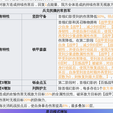
对敌方造成持续伤害后，回复
1
点能量。我方全体造成的持续伤害无视敌
兵戈扰攘的常胜军
有特性
坚防守备
首领幻影受到的伤害降低
50%
。
弱
首领幻影和其召唤物拥有
【
战甲
受
少自身【战甲】，减少到0层时，
身韧性，并使自身行动延后，使我
再受到少量虚数属性伤害。【战甲
伤害降低。在第二阶段
【
战甲
受到
自身【战甲】，减少到0层时，【
有特性
铁甲森森
韧性，并使自身行动延后，使我方
受到少量虚数属性伤害。【战甲】
甲
受到的伤害降低。受到攻击后根
0层时，【百炼战甲】被破坏，对
身行动延后，使我方恢复战技点，
坏后，自身受到攻击时额外再受到
层数为0，则恢复到最大层数。
】
度3增加
铄金点玉
第二阶段时，首领幻影的【百炼战
度4增加
列阵护主
除首领幻影外，每多存在1个
敌方
造成的欢愉伤害无视敌方目标
15%
的全属性抗性。破坏敌方目标的【战甲
伤害时无视目标
20%
的防御力。
每次消耗战技点后，使自身暴击伤害提高
6%
，最多叠加
10
层。
星启模式增加