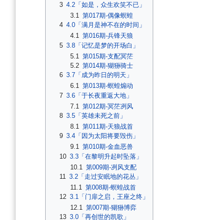
3
4.2「如是，众生欢笑不已」
3.1
第017期-偶像螟蝗
4
4.0「满月是神不在的时间」
4.1
第016期-兵锋天狼
5
3.8「记忆是梦的开场白」
5.1
第015期-支配冥茫
5.2
第014期-猢狲骑士
6
3.7「成为昨日的明天」
6.1
第013期-螟蝗煽动
7
3.6「于长夜重返大地」
7.1
第012期-冥茫冽风
8
3.5「英雄未死之前」
8.1
第011期-天狼战首
9
3.4「因为太阳将要毁伤」
9.1
第010期-金血恶兽
10
3.3「在黎明升起时坠落」
10.1
第009期-冽风支配
11
3.2「走过安眠地的花丛」
11.1
第008期-螟蝗战首
12
3.1「门扉之启，王座之终」
12.1
第007期-猢狲博弈
13
3.0「再创世的凯歌」