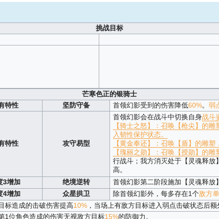
挑战目标
芒寒色正的银骑士
有特性
坚防守备
首领幻影受到的伤害降低
60%
。
弱
首领幻影会在战斗中切换自身
战斗
【骑士之怒】：召唤【枪尖】的雕
入韧性保护状态。
有特性
攻守易型
【黄金奉还】：召唤【盾】的雕塑
【瑰丽之勋】：召唤【授勋】的雕
行战斗；我方消灭处于【灵魂释放
高。
度3增加
绝境逆转
首领幻影第二阶段施加【灵魂释放
度4增加
众星拱卫
除首领幻影外，每多存在1个
敌方
目标造成的击破伤害提高
10%
，当场上有敌方目标进入弱点击破状态后额
第1位角色造成的伤害无视敌方目标
15%
的防御力。