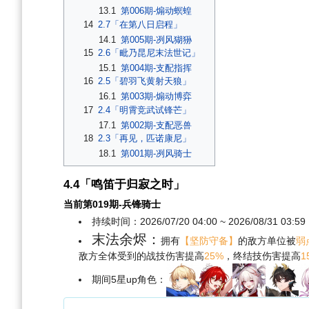
13.1
第006期-煽动螟蝗
14
2.7「在第八日启程」
14.1
第005期-冽风猢狲
15
2.6「毗乃昆尼末法世记」
15.1
第004期-支配指挥
16
2.5「碧羽飞黄射天狼」
16.1
第003期-煽动博弈
17
2.4「明霄竞武试锋芒」
17.1
第002期-支配恶兽
18
2.3「再见，匹诺康尼」
18.1
第001期-冽风骑士
4.4「鸣笛于归寂之时」
当前第019期-兵锋骑士
持续时间：2026/07/20 04:00 ~ 2026/08/31 03:59
末法余烬：
拥有
【坚防守备】
的敌方单位被
弱
敌方全体受到的战技伤害提高
25%
，终结技伤害提高
1
期间5星up角色：