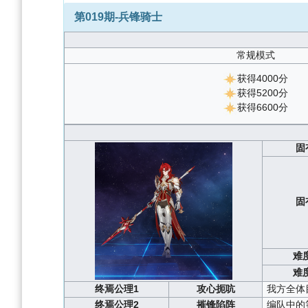
第019期-兵锋骑士
常规模式
获得4000分
获得5200分
获得6600分
固
固
难
难
终焉公理1
攻心扼吭
我方全体
终焉公理2
摧锋陷阵
编队中的