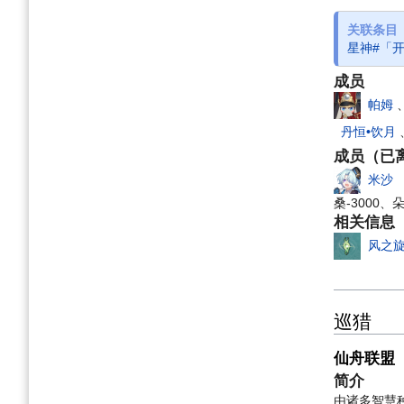
关联条目
星神#「
成员
帕姆
丹恒•饮月
成员（已
米沙
桑-3000
相关信息
风之
巡猎
仙舟联盟
简介
由诸多智慧