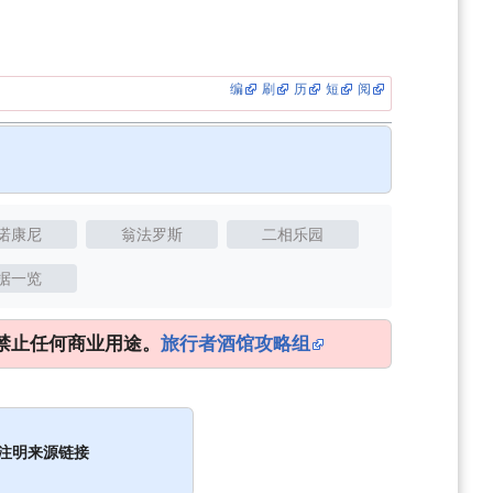
编
刷
历
短
阅
诺康尼
翁法罗斯
二相乐园
据一览
禁止任何商业用途。
旅行者酒馆攻略组
注明来源链接