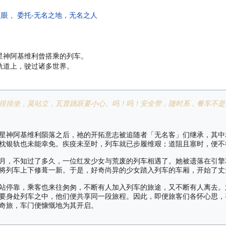
复眼
、
委托-无名之地，无名之人
星神阿基维利曾搭乘的列车。
轨道上，驶过诸多世界。
排排坐，莫站立，瓦普跳跃要小心。呜！呜！安全带，随时系，餐车不是
星神阿基维利陨落之后，祂的开拓意志被追随者「无名客」们继承，其中
枕银轨也未能幸免。疾疫未至时，列车就已步履维艰；道阻且塞时，便不
月，不知过了多久，一位红发少女与荒废的列车相遇了。她被遗落在引擎
将列车上下修葺一新。于是，好奇尚异的少女踏入列车的车厢，开始了丈
站停靠，乘客也来往匆匆，不断有人加入列车的旅途，又不断有人离去。
要身处列车之中，他们便共享同一段旅程。因此，即便旅客们各怀心思，
奇旅，车门便慷慨地为其开启。