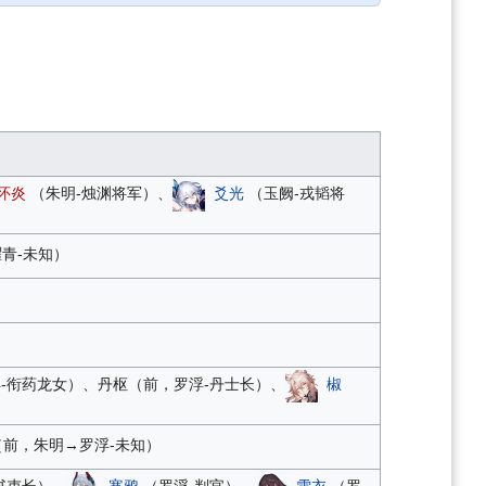
怀炎
（朱明-烛渊将军）、
爻光
（玉阙-戎韬将
青-未知）
-衔药龙女）、丹枢（前，罗浮-丹士长）、
椒
（前，朱明→罗浮-未知）