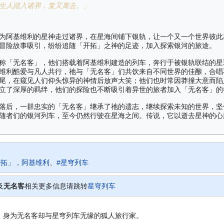
生人踏入诸界，复又离去。」
为阿基维利的星神走过诸界，在星海间铺下银轨，让一个又一个世界彼此
冒险故事吸引，纷纷追随「开拓」之神的足迹，加入探索银河的旅途。
称「无名客」，他们搭载着阿基维利建造的列车，奔行于被银轨联结的星
维利酷爱与凡人共行，祂与「无名客」们共饮来自不同世界的佳酿，合唱
尾，在窥见人们仰头惊异的神情后放声大笑；他们也时常因莽撞大意而陷
立了深厚的羁绊，他们的探险也不断吸引着异世的旅者加入「无名客」的
落后，一群忠实的「无名客」继承了祂的遗志，继续探索未知的世界，坚
随者们的银河列车，至今仍然行驶在星海之间。传说，它以逝去星神的心
开拓」，阿基维利
、
#星穹列车
及
无名客
相关更多信息请跳转
星穹列车
，身为无名客却与星穹列车无缘的狐人旅行家。