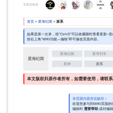
到
到
页面贡献者 :
导
搜
航
索
首页
>
星海纪闻
>
派系
如果是第一次来，按"Ctrl+D"可以收藏随时查看更新~觉
按右上角“WIKI功能→编辑”即可修改页面内容。
星海纪闻
星穹列车
星海纪闻
星神
派系
本文版权归原作者所有，如需要使用，请联系
本页面内容存在缺失！
欢迎您参与到WIKI页面
编辑时
需要帮助
或对编