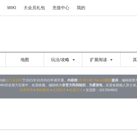
WIKI
大会员礼包
充值中心
我的
地图
玩法/攻略
扩展阅读
KI由
旅行者酒馆
于2021年10月05日申请开通。
内容按
CC BY-NC-SA 4.0协议
提供
，编辑权限
WIKI仍在努力完善中，欢迎收藏。编辑组为
非官方民间组织
，
为爱发电
，欢迎各路能人异士加
免责声明
•
编辑教程
•
反馈留言
•
收藏方法
• 交流群：1017604603