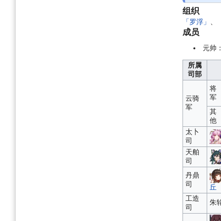
组织
「罗浮」
、
成员
元帅
所属
司部
将
军
云骑
军
其
他
太卜
司
天舶
司
丹鼎
司
丘
工造
朱
司