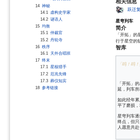
相关信息
14
神秘
跃迁
14.1
虚构史学家
14.2
谜语人
星穹列车
15
均衡
简介
15.1
仲裁官
「开拓」的
15.2
丹轮寺
行于星空的
16
秩序
智库
16.1
天外合唱班
17
终末
「呜！呜！
17.1
星核猎手
17.2
厄兆先锋
17.3
葬仪知宾
「开拓」的
18
参考链接
延，列车所
如此经年累
平了磨损，
星穹列车逐
终点，但只
人愿意共赴