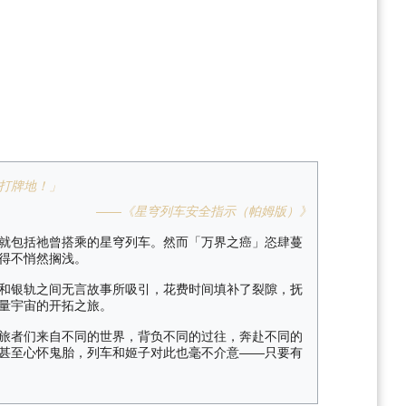
打牌地！」
——《星穹列车安全指示（帕姆版）》
就包括祂曾搭乘的星穹列车。然而「万界之癌」恣肆蔓
得不悄然搁浅。
和银轨之间无言故事所吸引，花费时间填补了裂隙，抚
量宇宙的开拓之旅。
旅者们来自不同的世界，背负不同的过往，奔赴不同的
甚至心怀鬼胎，列车和姬子对此也毫不介意——只要有