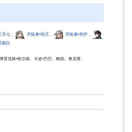
三月七
、
开拓者•毁灭
、
开拓者•存护
、
星期日
博雷克林•铁尔南、卡皮•巴巴、鲍勃、奥克莱、