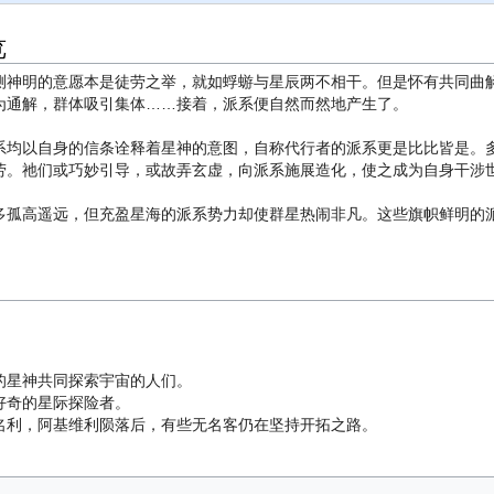
览
测神明的意愿本是徒劳之举，就如蜉蝣与星辰两不相干。但是怀有共同曲
为通解，群体吸引集体……接着，派系便自然而然地产生了。
系均以自身的信条诠释着星神的意图，自称代行者的派系更是比比皆是。
劳。祂们或巧妙引导，或故弄玄虚，向派系施展造化，使之成为自身干涉
多孤高遥远，但充盈星海的派系势力却使群星热闹非凡。这些旗帜鲜明的
的星神共同探索宇宙的人们。
好奇的星际探险者。
名利，阿基维利陨落后，有些无名客仍在坚持开拓之路。