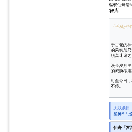
驱驭仙舟清
智库
「千秋敌忾
于古老的神
的果实却只
脱离迷途之
漫长岁月里
的威胁考虑
时至今日，
不停。
关联条目
星神#「
仙舟「罗