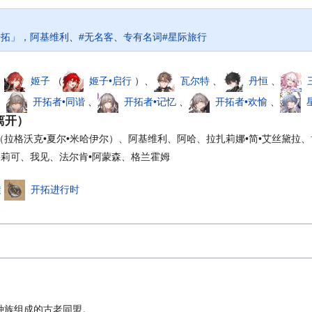
开拓」，阿基维利
、
#无名客
、
专有名词#星际旅行
、
姬子
（
姬子•启行
）、
瓦尔特
、
丹恒
、
、
开拓者•同谐
、
开拓者•记忆
、
开拓者•欢愉
、
离开）
（拉格沃克•夏尔•米哈伊尔）、阿基维利、阿哈、拉扎莉娜•简•艾丝黛拉、
、朵莉可、我见、法尔肯•阿蒙森、格兰霍姆
旋
开拓进行时
种族组成的古老同盟。