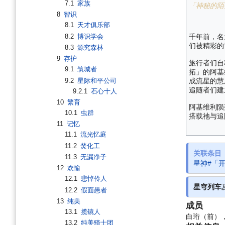
7.1
家族
「神秘的陌
8
智识
8.1
天才俱乐部
8.2
博识学会
千年前，名
们被精彩的
8.3
源究森林
9
存护
旅行者们自
9.1
筑城者
拓」的阿基
9.2
星际和平公司
成流星的慧
追随者们建
9.2.1
石心十人
10
繁育
阿基维利陨
10.1
虫群
搭载祂与追
11
记忆
11.1
流光忆庭
11.2
焚化工
关联条目
11.3
无漏净子
星神#「
12
欢愉
12.1
悲悼伶人
星穹列车
12.2
假面愚者
13
纯美
成员
13.1
揽镜人
白珩（前）
13.2
纯美骑士团