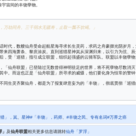
除宇宙间的丰饶孽物。
，万劫同舟。三千弱水无疆寿，止取一瓢不饮竭。」
话时代，数艘仙舟受命起航星海寻求长生灵药，求药之舟豪掷光阴岁月，
带来四海萧条、黎庶涂炭。直到巡猎星神岚从深渊归来，以引力为弦、辰
后，受「巡猎」指引成立联盟，组织起强盛的云骑军队。联盟以丰饶孽物
，「仙舟联盟」已登陆过无数曾得神明驻足的世界，将不死孽物尽数消灭
其中。而这也正是「仙舟联盟」所寻求的威慑，他们要化身为恒常的警钟
不同生灵齐聚仙舟，都是为了报复肆意妄为的「丰饶」，彻底贯彻「巡猎
巡猎」，岚
、
星神#「丰饶」，药师
、
#丰饶之民
、
专有名词#万界之癌
浮」
及
仙舟联盟
相关更多信息请跳转
仙舟「罗浮」