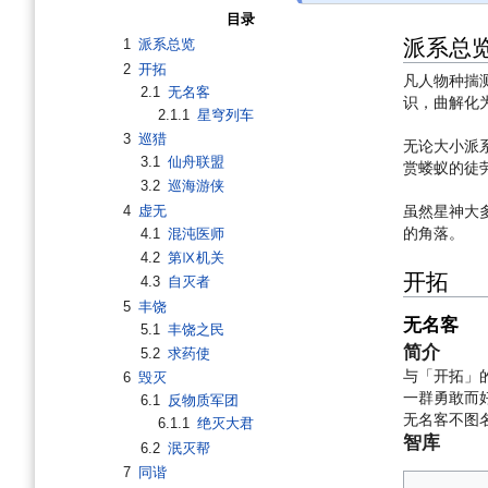
目录
派系总
1
派系总览
2
开拓
凡人物种揣
2.1
无名客
识，曲解化
2.1.1
星穹列车
3
巡猎
无论大小派
3.1
仙舟联盟
赏蝼蚁的徒
3.2
巡海游侠
虽然星神大
4
虚无
的角落。
4.1
混沌医师
4.2
第Ⅸ机关
开拓
4.3
自灭者
5
丰饶
无名客
5.1
丰饶之民
简介
5.2
求药使
与「开拓」
6
毁灭
一群勇敢而
6.1
反物质军团
无名客不图
6.1.1
绝灭大君
智库
6.2
泯灭帮
7
同谐