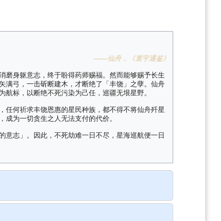
——仙舟，《寰宇通鉴》
消磨身躯意志，终于盼得药师赐福。然而能够赐予长生
矢满弓，一击斫断建木，才断绝了「丰饶」之孽。仙舟
为航标，以断绝不死污染为己任，巡疆无垠星野。
，任何祈求丰饶恩惠的星民种族，都不得不将仙舟歼星
，成为一切贪生之人无法支付的代价。
的意志」。因此，不死劫难一日不尽，星海巡航便一日