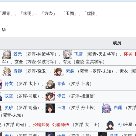
「曜青」、「朱明」、「方壶」、「玉阙」、「虛陵」
：华
成员
景元
（罗浮-神策将军）、
飞霄
（曜青-天击将军）、
怀炎
军）、玄全（方壶-伏波将军）、有无（虚陵-尘冥将军）
彦卿
（罗浮-骁卫）、
素裳
（曜青→罗浮-未知）、素衣（曜
符玄
（罗浮-太卜）、
青雀
（罗浮-卜者）
驭空
（罗浮-司舵）、
停云
（罗浮-接渡使）
灵砂
（罗浮-司鼎）、
玉络
（罗浮-丹士长）、
白露
（罗浮
（曜青-未知）
轮（罗浮-司砧）、
公输师傅
公输师傅
（罗浮-大工正）、
刃
/应星