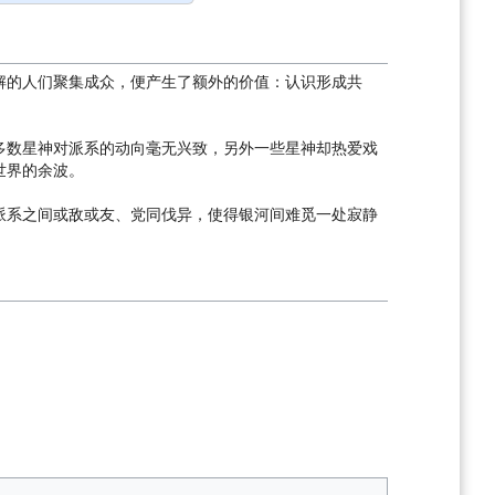
解的人们聚集成众，便产生了额外的价值：认识形成共
多数星神对派系的动向毫无兴致，另外一些星神却热爱戏
世界的余波。
派系之间或敌或友、党同伐异，使得银河间难觅一处寂静