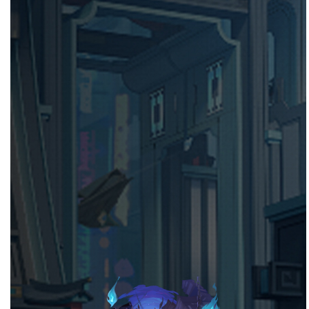
角色导航
角色总览
角色语音
角色资料
贺图视频
「以梦占判读魔阴身的罪业，便如触摸
带刺的荆棘，摸得多便不觉得疼。」
角色立绘
角色介绍立绘
立绘卡片
站立动作
站立动作2