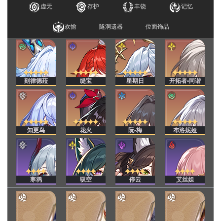
虚无
存护
丰饶
记忆
欢愉
隧洞遗器
位面饰品
刻律德菈
缇宝
星期日
开拓者•同谐
知更鸟
花火
阮•梅
布洛妮娅
寒鸦
驭空
停云
艾丝妲