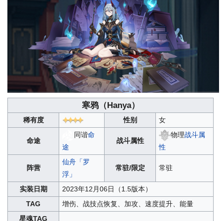
寒鸦（
Hanya
）
稀有度
性别
女
同谐
命
物理
战斗属
命途
战斗属性
途
性
仙舟「罗
阵营
常驻/限定
常驻
浮」
实装日期
2023年12月06日（1.5版本）
TAG
增伤、战技点恢复、加攻、速度提升、能量
星魂TAG