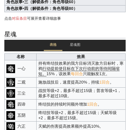
角色故事•三（解锁条件：角色等级60）
角色故事•四（解锁条件：角色等级80）
点击
对应条目
可展开查看详细故事
星魂
表格
星魂图
名称
效果
持有终结技效果的我方目标消灭敌方目标时，寒
一心
鸦
行动提前
使目标在下次行动前的等待间隔缩
短。
15%，该效果
每回合
只能触发1次。
二观
施放战技后，速度提高20%，持续
1回合
。
战技等级+2，最多不超过15级；普攻等级+1，
三尘
最多不超过10级。
四谛
终结技的持续时间额外增加
1回合
。
终结技等级+2，最多不超过15级；天赋等级
五阴
+2，最多不超过15级。
六正
天赋的伤害提高效果额外提高10%。