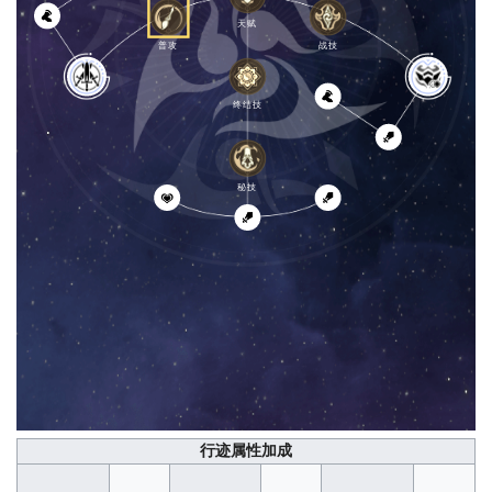
天赋
[
普攻
战技
终结技
秘技
行迹属性加成