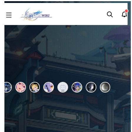
本WIKI由
旅行者酒馆
于2021年10月05日申请开通。
内容按
CC BY-NC-SA 4.0协议
提供
，编辑权限开放。本WIKI仍在努力完善中，欢迎收藏。编辑组为
非官方民间组
织
，
为爱发电
，欢迎各路能人异士加入。
免责声明
•
反馈留言
•
收藏方法
• 交流群：1017604603
寒鸦
刷
历
编
阅读
2025-06-04
更新
最新编辑:
希之萱
跳
跳
页面贡献者 :
到
到
导
搜
编
刷
历
短
阅
首页
>
角色图鉴
>
寒鸦
航
索
如果是第一次来，按"Ctrl+D"可以收藏随时查看更新~觉得WIKI
好玩的话，请推荐给朋友哦～(◕ω＜)☆
按右上角“WIKI功能→编辑”即可修改页面内容。