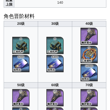
能量
140
上限
角色晋阶材料
20级
30级
40级
2
4
8
幽府通令
5
工造机杼
工造机杼
3200
6400
工造迴轮
12800
信用点
信用点
信用点
50级
60级
70级
5
15
28
幽府通令
幽府通令
幽府通令
8
5
7