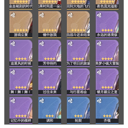
金血铭刻的时代
如果时间是一朵花
回到大地的飞行
夜色流光溢彩
游戏尘寰
镜中故我
但战斗还未结束
永远的迷境饭
追逐风的时候
芳华待灼
为了明日的旅途
美梦小镇大冒险
舞！舞！舞！
过往未来
与行星相会
镂月裁云之意
记忆中的模样
调和
轮契
齐颂