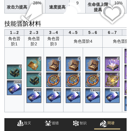
28%
9
10%
生命值上限
攻击力提高
速度提高
提高
技能晋阶材料
1→2
2→3
3→4
4→5
5→6
6→7
7
角色晋
角色晋
角色晋
角色晋阶4
角色晋阶
阶1
阶2
阶3
2
2
4
6
2
2
4
2
3
5
2
2000
4000
8000
16000
24000
36000
毁灭
巡猎
智识
同谐