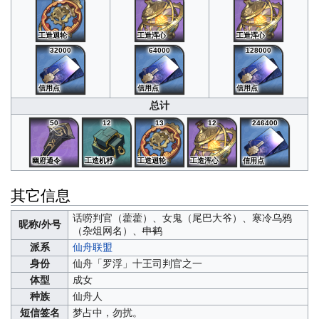
工造迴轮
工造浑心
工造浑心
32000
64000
128000
信用点
信用点
信用点
总计
50
12
13
12
246400
幽府通令
工造机杼
工造迴轮
工造浑心
信用点
其它信息
话唠判官（藿藿）、
女鬼（尾巴大爷）
、寒冷乌鸦
昵称/外号
（杂俎网名）、
申鹤
派系
仙舟联盟
身份
仙舟「罗浮」十王司判官之一
体型
成女
种族
仙舟人
短信签名
梦占中，勿扰。