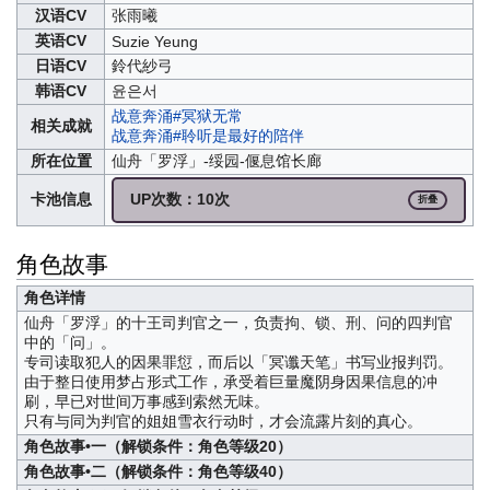
汉语CV
张雨曦
英语CV
Suzie Yeung
日语CV
鈴代紗弓
韩语CV
윤은서
战意奔涌#冥狱无常
相关成就
战意奔涌#聆听是最好的陪伴
所在位置
仙舟「罗浮」-绥园-偃息馆长廊
卡池信息
UP次数：10次
折叠
角色故事
角色详情
仙舟「罗浮」的十王司判官之一，负责拘、锁、刑、问的四判官
中的「问」。
专司读取犯人的因果罪愆，而后以「冥谶天笔」书写业报判罚。
由于整日使用梦占形式工作，承受着巨量魔阴身因果信息的冲
刷，早已对世间万事感到索然无味。
只有与同为判官的姐姐雪衣行动时，才会流露片刻的真心。
角色故事•一（解锁条件：角色等级20）
角色故事•二（解锁条件：角色等级40）