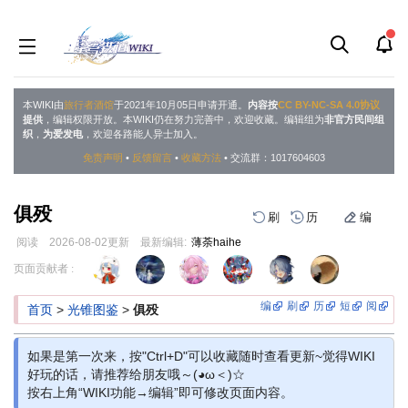
本WIKI由
旅行者酒馆
于2021年10月05日申请开通。
内容按
CC BY-NC-SA 4.0协议
提供
，编辑权限开放。本WIKI仍在努力完善中，欢迎收藏。编辑组为
非官方民间组
织
，
为爱发电
，欢迎各路能人异士加入。
免责声明
•
反馈留言
•
收藏方法
• 交流群：1017604603
俱殁
刷
历
编
阅读
2026-08-02
更新
最新编辑:
薄荼haihe
跳
跳
页面贡献者 :
到
到
导
搜
编
刷
历
短
阅
首页
>
光锥图鉴
>
俱殁
航
索
如果是第一次来，按"Ctrl+D"可以收藏随时查看更新~觉得WIKI
好玩的话，请推荐给朋友哦～(◕ω＜)☆
按右上角“WIKI功能→编辑”即可修改页面内容。