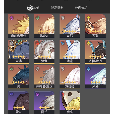
欢愉
隧洞遗器
位面饰品
吉尔伽美什
Saber
白厄
万敌
云璃
流萤
镜流
丹恒•饮月
刃
开拓者•毁灭
克拉拉
米沙
雪衣
阿兰
虎克