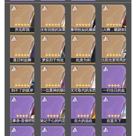
所见即我
没有回报的加冕
黎明恰如此燃烧
血火啊，燃烧前路
落日时起舞
梦应归于何处
此身为剑
比阳光更明亮的
到不了的彼岸
记一位星神的陨落
无可取代的东西
一行往日的血
忍事录•音律狩猎
铭记于心的约定
在火的远处
在蓝天下