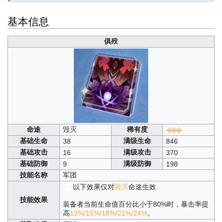
基本信息
俱殁
命途
毁灭
稀有度
基础生命
满级生命
38
846
基础攻击
满级攻击
16
370
基础防御
满级防御
9
198
技能名称
军团
以下效果仅对
毁灭
命途生效
技能效果
装备者当前生命值百分比小于80%时，暴击率提
高
12%/15%/18%/21%/24%
。