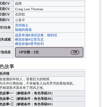
汉语CV
赵路
英语CV
Craig Lee Thomas
日语CV
石田彰
韩语CV
신용우
异邦骑士
同行任务
隐秘的角落
战意奔涌#演武仪典：细剑试
相关成就
瞬息欢愉#尘世百态
瞬息欢愉#星穹折剑
卡池信息
UP次数：2次
折叠
色故事
色详情
发俊雅的年轻人，背着巨大的棺椁。
为天外行商的他，不幸被卷入仙舟罗浮的星核危机。
手精湛医术莫名有了用武之地。
色故事•一（解锁条件：角色等级20）
色故事•二（解锁条件：角色等级40）
色故事•三（解锁条件：角色等级60）