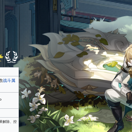
数
战斗属
P
果解除、控