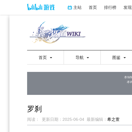
主站
首页
排行榜
发现
首页
导航
图鉴
本WI
本
罗刹
阅读：
更新日期：
2025-06-04
最新编辑：
希之萱
跳
跳