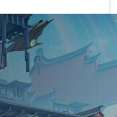
编
刷
历
短
阅