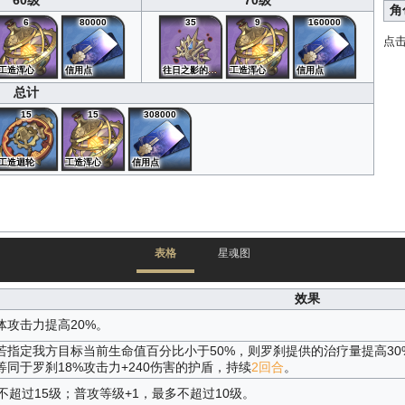
60级
70级
角
6
80000
35
9
160000
点
工造浑心
信用点
往日之影的金饰
工造浑心
信用点
总计
15
15
308000
工造迴轮
工造浑心
信用点
表格
星魂图
效果
体攻击力提高20%。
若指定我方目标当前生命值百分比小于50%，则罗刹提供的治疗量提高30
同于罗刹18%攻击力+240伤害的护盾，持续
2回合
。
不超过15级；普攻等级+1，最多不超过10级。