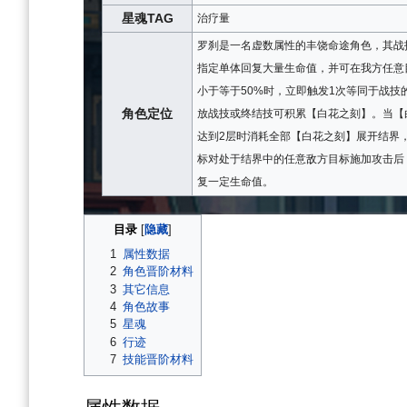
星魂TAG
治疗量
罗刹是一名虚数属性的丰饶命途角色，其战
指定单体回复大量生命值，并可在我方任意
小于等于50%时，立即触发1次等同于战技
角色定位
放战技或终结技可积累【白花之刻】。当【
达到2层时消耗全部【白花之刻】展开结界
标对处于结界中的任意敌方目标施加攻击后
复一定生命值。
目录
1
属性数据
2
角色晋阶材料
3
其它信息
4
角色故事
5
星魂
6
行迹
7
技能晋阶材料
属性数据