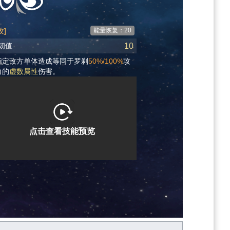
攻]
能量恢复：20
10
韧值
指定敌方单体造成等同于罗刹
50%/100%
攻
力的
虚数属性
伤害。
点击查看技能预览