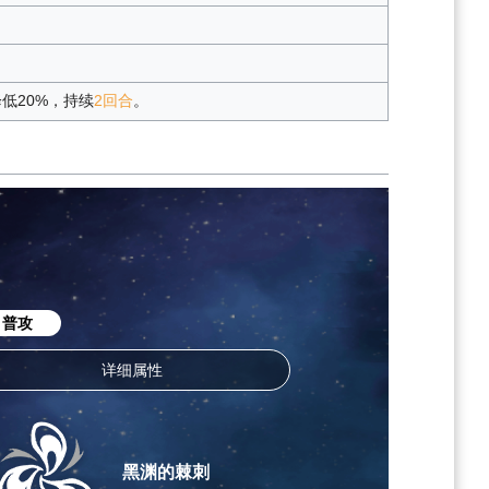
低20%，持续
2回合
。
普攻
详细属性
黑渊的棘刺