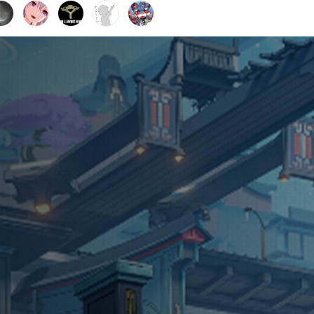
得WIKI好玩的话，请推荐给朋友哦～(◕ω＜)☆
角色资料
贺图视频
受人所托，将其遗体送回罗浮安置而已。」
角色立绘
角色介绍立绘
站立动作
站立动作2