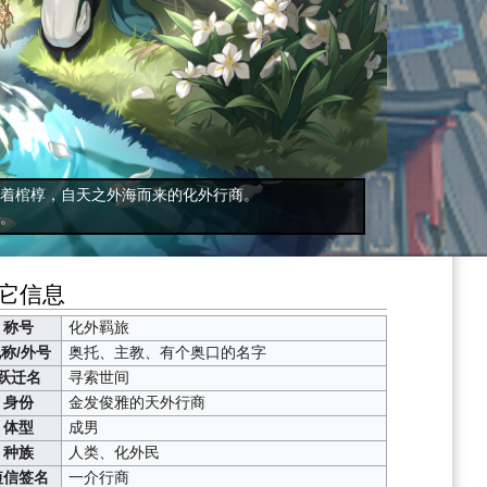
着棺椁，自天之外海而来的化外行商。
。
它信息
称号
化外羁旅
称/外号
奥托
、
主教
、
有个奥口的名字
跃迁名
寻索世间
身份
金发俊雅的天外行商
体型
成男
种族
人类、化外民
短信签名
一介行商