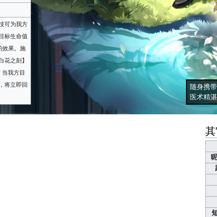
技可为我方
目标生命值
的效果。施
白花之刻】
，当我方目
，将立即回
随身携带
医术精湛
其
昵