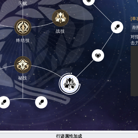
天赋
[单
削
战技
对
终结技
击
秘技
行迹属性加成