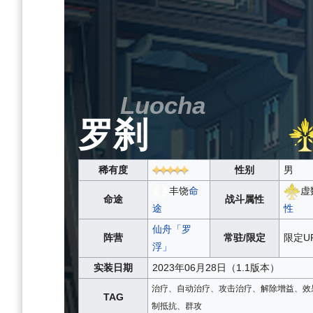
Luocha
罗刹
稀有度
性别
男
丰饶
命
虚
命途
战斗属性
途
性
仙舟「罗
阵营
常驻/限定
限定U
浮」
实装日期
2023年06月28日（1.1版本）
治疗、自动治疗、攻击治疗、解除增益、效
TAG
制抵抗、群攻