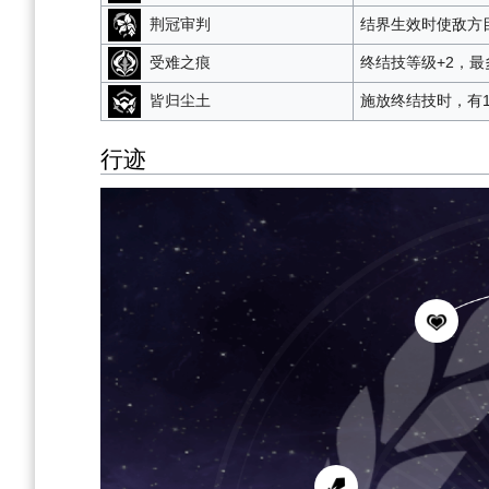
荆冠审判
结界生效时使敌方
受难之痕
终结技等级+2，最
皆归尘土
施放终结技时，有1
行迹