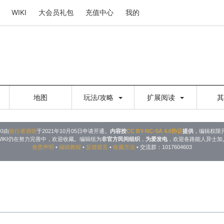
WIKI
大会员礼包
充值中心
我的
地图
玩法/攻略
扩展阅读
KI由
旅行者酒馆
于2021年10月05日申请开通。
内容按
CC BY-NC-SA 4.0协议
提供
，编辑权限
WIKI仍在努力完善中，欢迎收藏。编辑组为
非官方民间组织
，
为爱发电
，欢迎各路能人异士加
免责声明
•
编辑教程
•
反馈留言
•
收藏方法
• 交流群：1017604603