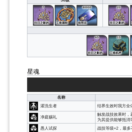
50级
7
9
40000
20
往日之影的金饰
工造迴轮
信用点
往日之影的金饰
65
15
往日之影的金饰
工造机杼
星魂
名称
濯洗生者
结界生效时我方全
触发战技效果时，
净庭赐礼
为其提供能够抵消等
愚人试探
战技等级+2，最多