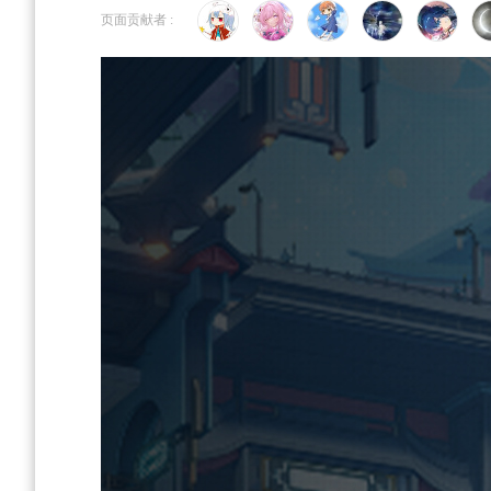
到
到
页面贡献者 :
导
搜
航
索
首页
>
角色图鉴
>
罗刹
如果是第一次来，按"Ctrl+D"可以收藏随时查看更新~觉
按右上角“WIKI功能→编辑”即可修改页面内容。
角色导航
角色总览
角色语音
「这具棺柩非我之物。在下只是