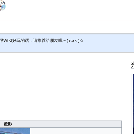
得WIKI好玩的话，请推荐给朋友哦～(◕ω＜)☆
匿影