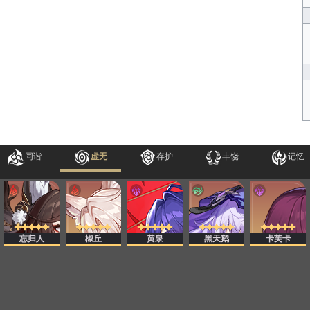
同谐
虚无
存护
丰饶
记忆
忘归人
椒丘
黄泉
黑天鹅
卡芙卡