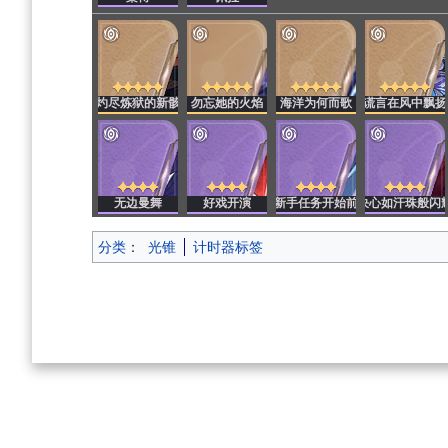
灼尽炼狱的新骸
勿忘她的火焰
海洋为何而歌
谎言在风中飘扬
无边曼舞
好戏开演
新手任务开始前
决心如汗珠般闪
分类
：
光锥
计时器标签