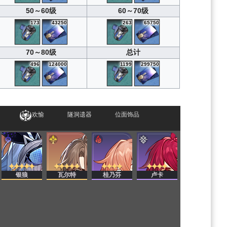
50～60级
60～70级
173
43250
263
65750
70～80级
总计
496
124000
1199
299750
欢愉
隧洞遗器
位面饰品
银狼
瓦尔特
桂乃芬
卢卡