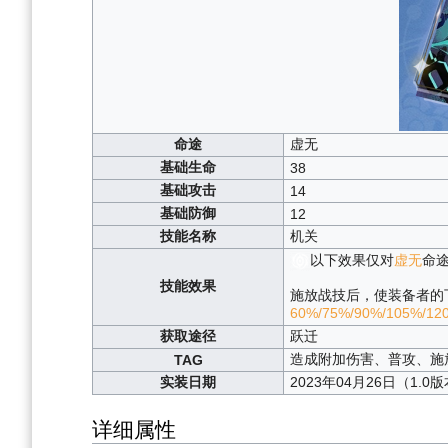
命途
虚无
基础生命
38
基础攻击
14
基础防御
12
技能名称
机关
以下效果仅对
虚无
命
技能效果
施放战技后，使装备者的
60%/75%/90%/105%/12
获取途径
跃迁
造成附加伤害、普攻、施
TAG
实装日期
2023年04月26日（1.0
详细属性