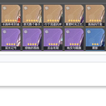
长路终有归途
那无数个春天
行于流逝的岸
重塑时光之忆
孤独的疗愈
耀
延长记号
猎物的视线
后会有期
晚安与睡颜
匿影