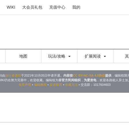
WIKI
大会员礼包
充值中心
我的
地图
玩法/攻略
扩展阅读
KI由
旅行者酒馆
于2021年10月05日申请开通。
内容按
CC BY-NC-SA 4.0协议
提供
，编辑权限
WIKI仍在努力完善中，欢迎收藏。编辑组为
非官方民间组织
，
为爱发电
，欢迎各路能人异士加
免责声明
•
编辑教程
•
反馈留言
•
收藏方法
• 交流群：1017604603