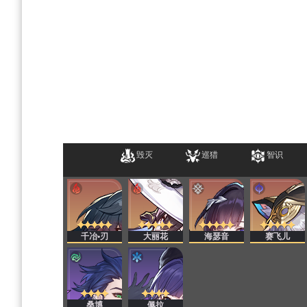
毁灭
巡猎
智识
千冶•刃
大丽花
海瑟音
赛飞儿
桑博
佩拉