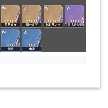
只需等待
雨一直下
以世界之名
假日浴场大冒险
渊环
幽邃