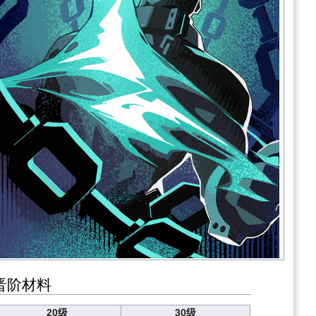
晋阶材料
20级
30级