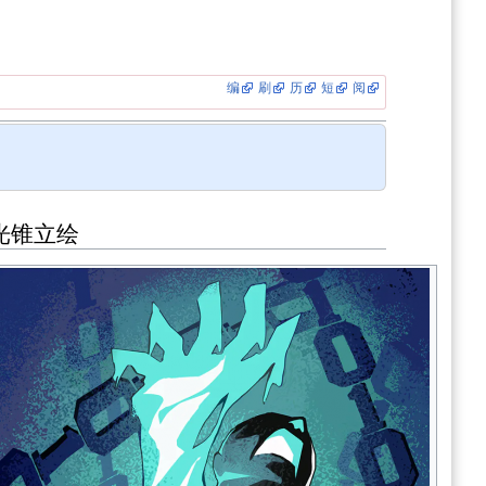
编
刷
历
短
阅
光锥立绘