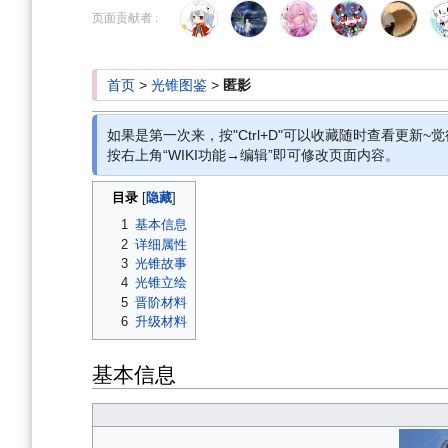
到
到
页面贡献者 :
导
搜
航
索
首页
>
光锥图鉴
>
匿影
如果是第一次来，按"Ctrl+D"可以收藏随时查看更新~觉
按右上角“WIKI功能→编辑”即可修改页面内容。
目录
1
基本信息
2
详细属性
3
光锥故事
4
光锥立绘
5
晋阶材料
6
升级材料
基本信息