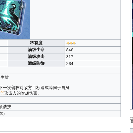
稀有度
满级生命
846
满级攻击
317
满级防御
264
途生效
下一次普攻对敌方目标造成等同于自身
0%
攻击力的附加伤害。
放战技
版本）