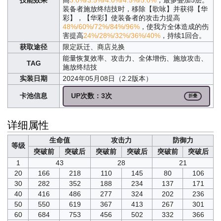
装备者施放终结技时，移除【歌咏】并获得【华
彩】，【华彩】使装备者的攻击力提高
48%/60%/72%/84%/96%
，使我方全体造成的伤
害提高
24%/28%/32%/36%/40%
，持续1回合。
获取途径
限定跃迁、商店兑换
能量恢复效率、攻击力、全体增伤、施放攻击、
TAG
施放终结技
实装日期
2024年05月08日（2.2版本）
卡池信息
UP次数：3次
折叠
详细属性
生命值
攻击力
防御力
等级
突破前
突破后
突破前
突破后
突破前
突破后
1
43
28
21
20
166
218
110
145
80
106
30
282
352
188
234
137
171
40
416
486
277
324
202
236
50
550
619
367
413
267
301
60
684
753
456
502
332
366