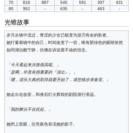
70
818
887
545
591
397
431
80
952
-
635
-
463
-
光锥故事
岁月从镜中流过，青涩的少女已蜕变为游刃有余的歌者。
她打量着镜中的自己，时间改变了一切，唯有那绿色的眼睛依然
如同湖泊般宁静，仿佛在诉说着不渝的信念。
「今天看起来兴致很高呢。」
「是啊…毕竟有很重要的『演出』。」
「嗯，谐乐大典的彩排就要开始了，请您移步准备室。」
她走出化妆室，和身后灯火辉煌的剧院渐行渐远。
「我的舞台不在此处。」
她闭上双眼，任凭夜色吞没她的影子。