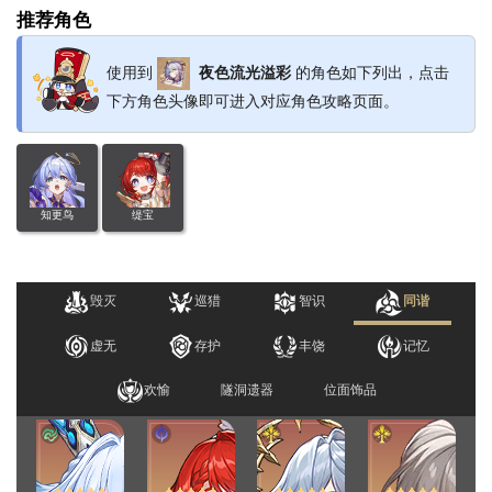
推荐角色
使用到
夜色流光溢彩
的角色如下列出，点击
下方角色头像即可进入对应角色攻略页面。
知更鸟
缇宝
毁灭
巡猎
智识
同谐
虚无
存护
丰饶
记忆
欢愉
隧洞遗器
位面饰品