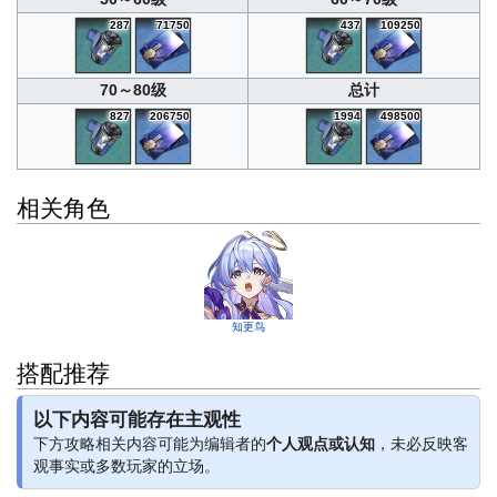
287
71750
437
109250
70～80级
总计
827
206750
1994
498500
相关角色
知更鸟
搭配推荐
以下内容可能存在主观性
下方攻略相关内容可能为编辑者的
个人观点或认知
，未必反映客
观事实或多数玩家的立场。