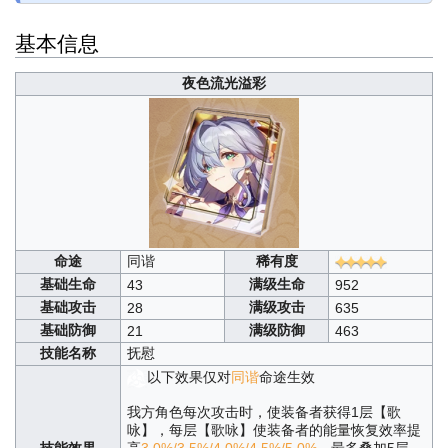
基本信息
夜色流光溢彩
命途
同谐
稀有度
基础生命
满级生命
43
952
基础攻击
满级攻击
28
635
基础防御
满级防御
21
463
技能名称
抚慰
以下效果仅对
同谐
命途生效
我方角色每次攻击时，使装备者获得1层【歌
咏】，每层【歌咏】使装备者的能量恢复效率提
技能效果
高
3.0%/3.5%/4.0%/4.5%/5.0%
，最多叠加5层。