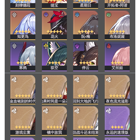
刻律德菈
缇宝
星期日
开拓者•同谐
知更鸟
花火
阮•梅
布洛妮娅
寒鸦
驭空
停云
艾丝妲
金血铭刻的时代
如果时间是一朵花
回到大地的飞行
夜色流光溢彩
游戏尘寰
镜中故我
但战斗还未结束
永远的迷境饭