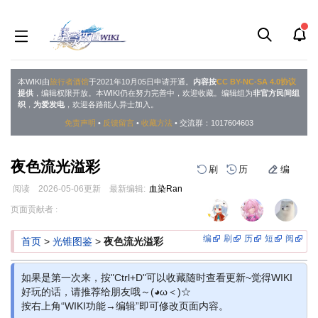
本WIKI由
旅行者酒馆
于2021年10月05日申请开通。
内容按
CC BY-NC-SA 4.0协议
提供
，编辑权限开放。本WIKI仍在努力完善中，欢迎收藏。编辑组为
非官方民间组
织
，
为爱发电
，欢迎各路能人异士加入。
免责声明
•
反馈留言
•
收藏方法
• 交流群：1017604603
夜色流光溢彩
刷
历
编
阅读
2026-05-06
更新
最新编辑:
血染Ran
跳
跳
页面贡献者 :
到
到
导
搜
编
刷
历
短
阅
首页
>
光锥图鉴
>
夜色流光溢彩
航
索
如果是第一次来，按"Ctrl+D"可以收藏随时查看更新~觉得WIKI
好玩的话，请推荐给朋友哦～(◕ω＜)☆
按右上角“WIKI功能→编辑”即可修改页面内容。