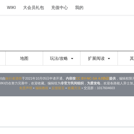
WIKI
大会员礼包
充值中心
我的
地图
玩法/攻略
扩展阅读
KI由
旅行者酒馆
于2021年10月05日申请开通。
内容按
CC BY-NC-SA 4.0协议
提供
，编辑权限
WIKI仍在努力完善中，欢迎收藏。编辑组为
非官方民间组织
，
为爱发电
，欢迎各路能人异士加
免责声明
•
编辑教程
•
反馈留言
•
收藏方法
• 交流群：1017604603