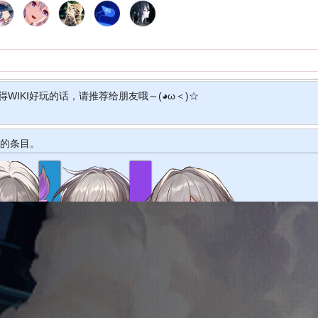
得WIKI好玩的话，请推荐给朋友哦～(◕ω＜)☆
的条目。
者•同谐
开拓者•记忆
开拓者•欢愉
贺图视频