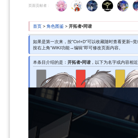
到
到
页面贡献者 :
导
搜
航
索
首页
>
角色图鉴
>
开拓者•同谐
如果是第一次来，按"Ctrl+D"可以收藏随时查看更新~觉
按右上角“WIKI功能→编辑”即可修改页面内容。
本条目介绍的是：
开拓者•同谐
，以下为名字或内容相近
开拓者•毁灭
开拓者•存护
开拓
角色导航
角色语音
角色资料