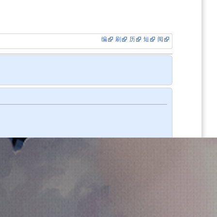
编
刷
历
短
阅