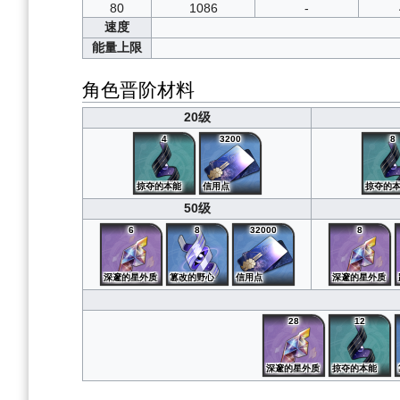
80
1086
-
速度
能量上限
角色晋阶材料
20级
4
3200
8
掠夺的本能
信用点
掠夺的
50级
6
8
32000
8
深邃的星外质
篡改的野心
信用点
深邃的星外质
28
12
深邃的星外质
掠夺的本能