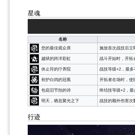
星魂
名称
您的最佳观众席
施放首次战技后立
越狱的跨洋彩虹
战斗开始时，开拓
休止符的疗养院
战技等级+2，最多
袒护白鸽的冠冕
开拓者在场时，使
包庇旧节拍的诗
终结技等级+2，最
明天，栖息聚光之下
战技的额外伤害次
行迹