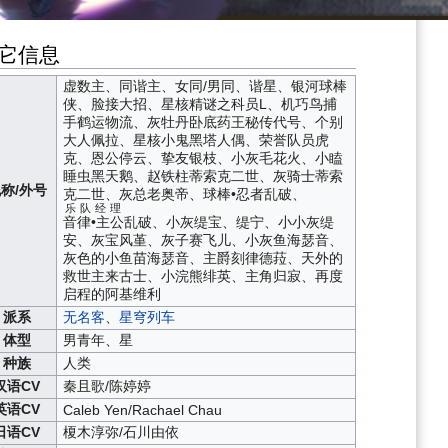
它信息
虚数主、同谐主、
女同/男同
、
谐星
、银河球棒
侠、脸接大招、星核精
谜之科员L
、机巧鸟捕
手
鹤运物流
、灰牡丹
卧底药王秘传代号
、个别
大人
佩拉
、星核小鬼
黑塔人偶
、荣誉队员
虎
克
、恩公
停云
、挚友
银枝
、小灰毛
花火
、小瞌
睡虫
黑天鹅
、赵铁柱
蒂索克二世
、灰骑士
蒂索
称/外号
克二世
、灰总
老奥帝
、球棒•忍者
乱破
、
乐队经理
音律•主公
乱破
、小灰
缇宝、缇宁
、小小灰
缇
安
、灰宝
风堇
、灰子
赛飞儿
、小灰鱼
海瑟音
、
灰色的小鱼苗
海瑟音
、主爵
刻律德菈
、天外的
救世主
来古士
、小浣熊
绯英
、主角
归寂
、
再度
启程的阿基维利
派系
无名客
、
星穹列车
体型
男青年、星
种族
人类
汉语CV
秦且歌/陈婷婷
英语CV
Caleb Yen/Rachael Chau
日语CV
榎木淳弥/石川由依