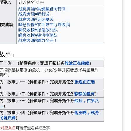
韩语CV
김명준/김하루
战意奔涌#冥蝶翩跹同行间
战意奔涌#听我说…
战意奔涌#见过夏天
相关成就
瞬息欢愉#在世界中心呼唤我
瞬息欢愉#捉鬼敢死队
瞬息欢愉#银河枪骑队
战意奔涌#舞力全开！
故事」
于「你」（解锁条件：完成开拓任务
旅途正在继续
）
了消除星核带来的危机，少女/少年开拓者选择与星穹列
同行。
的「故事」•一（解锁条件：完成开拓任务
旅途正在继
）
的「故事」•二（解锁条件：完成开拓任务
静静的星河
）
的「故事」•三（解锁条件：完成开拓任务
然后，在第八
…
）
的「故事」•四（解锁条件：完成开拓任务
落英啊，残芳
飞留归躅
）
击
对应条目
可展开查看详细故事