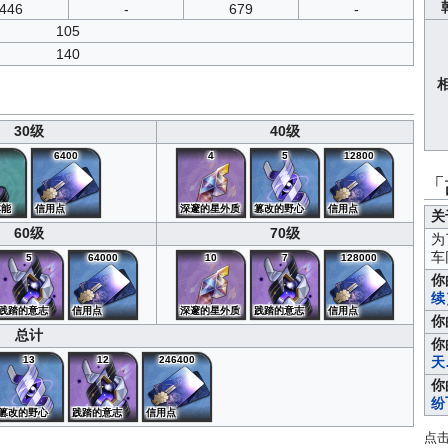
446
-
679
-
105
140
30级
40级
6400
4
5
12800
「
本能
信用点
深邃的星外质
篡改的野心
信用点
关
60级
70级
为
车
5
64000
10
7
128000
你
续
践踏的意志
信用点
深邃的星外质
践踏的意志
信用点
你
总计
你
13
12
246400
天
你
纷
篡改的野心
践踏的意志
信用点
点