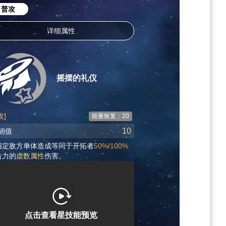
普攻
详细属性
摇摆的礼仪
攻]
能量恢复：20
10
韧值
指定敌方单体造成等同于开拓者
50%/100%
击力的
虚数属性
伤害。
点击查看星技能预览