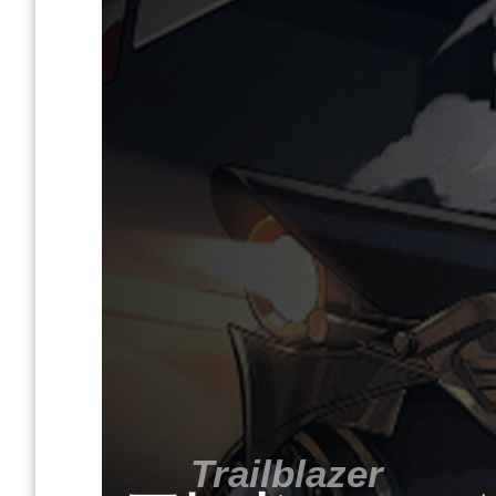
「气氛已经烘托到位。合演，开
星
Trailblazer