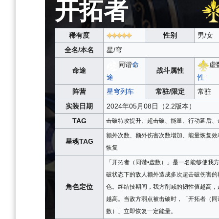
开拓者
稀有度
性别
男/女
全名/本名
星/穹
同谐
命
虚
命途
战斗属性
途
性
阵营
星穹列车
常驻/限定
常驻
实装日期
2024年05月08日（2.2版本）
TAG
击破特攻提升、超击破、能量、行动延后、
额外次数、额外伤害次数增加、能量恢复效
星魂TAG
恢复
「开拓者（同谐•虚数）」是一名能够使我
破状态下的敌人额外造成多次超击破伤害的
角色定位
色。终结技期间，我方削减的韧性值越高，
越高。当敌方弱点被击破时，「开拓者（同
数）」立即恢复一定能量。