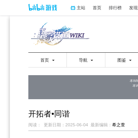
主站
首页
排行榜
发现
首页
导航
图鉴
本WI
本
开拓者•同谐
阅读：
更新日期：
2025-06-04
最新编辑：
希之萱
跳
跳