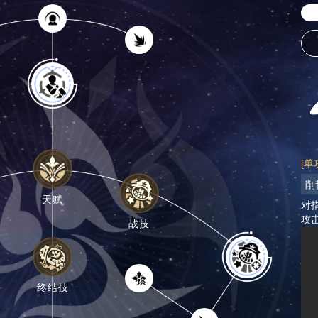
[单
削
天赋
对
攻
战技
终结技