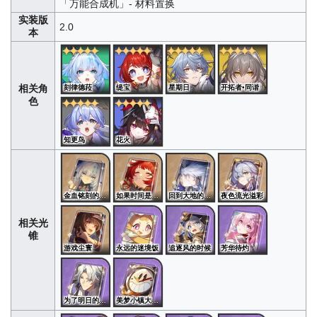
「万能合成机」- 材料置换
实装版
2.0
本
相关角
刻律德菈
缇宝
星期日
开拓者•同谐
色
知更鸟
花火
金血铭刻的时代
如果时间是一朵花
回到大地的飞行
夜色流光溢彩
相关光
锥
游戏尘寰
永远的迷境饭
追逐风的时候
芳华待灼
为了明日的旅途
美梦小镇大冒险