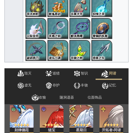
异木种籽
散逸星砂
步离犬牙
炽情之灵
云际音符
灵感之钥
黯淡黑曜
青铜的执着
破碎残刃
谐乐小调
丰饶之种
猎兽之矢
毁灭
巡猎
智识
同谐
虚无
存护
丰饶
记忆
欢愉
隧洞遗器
位面饰品
刻律德菈
缇宝
星期日
开拓者•同谐