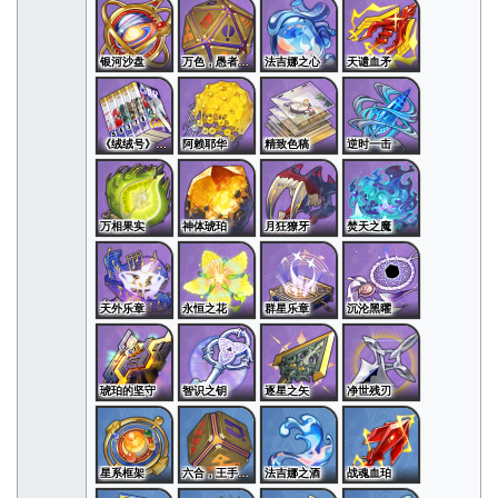
银河沙盘
万色，愚者自将
法吉娜之心
天谴血矛
《绒绒号》典藏版合集
阿赖耶华
精致色稿
逆时一击
万相果实
神体琥珀
月狂獠牙
焚天之魔
天外乐章
永恒之花
群星乐章
沉沦黑曜
琥珀的坚守
智识之钥
逐星之矢
净世残刃
星系框架
六合，王手飞车
法吉娜之酒
战魂血珀