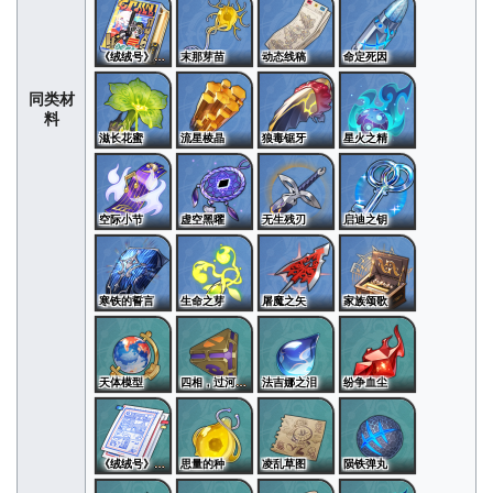
《绒绒号》连载纪念刊
末那芽苗
动态线稿
命定死因
同类材
料
滋长花蜜
流星棱晶
狼毒锯牙
星火之精
空际小节
虚空黑曜
无生残刃
启迪之钥
寒铁的誓言
生命之芽
屠魔之矢
家族颂歌
天体模型
四相，过河照君
法吉娜之泪
纷争血尘
《绒绒号》手绘分镜稿
思量的种
凌乱草图
陨铁弹丸