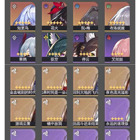
知更鸟
花火
阮•梅
布洛妮娅
寒鸦
驭空
停云
艾丝妲
金血铭刻的时代
如果时间是一朵花
回到大地的飞行
夜色流光溢彩
游戏尘寰
镜中故我
但战斗还未结束
永远的迷境饭