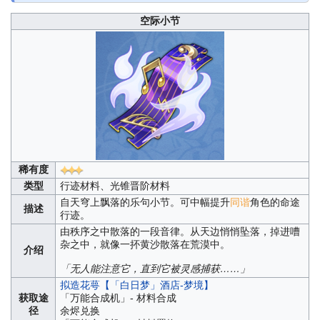
空际小节
稀有度
类型
行迹材料、光锥晋阶材料
自天穹上飘落的乐句小节。可中幅提升
同谐
角色的命途
描述
行迹。
由秩序之中散落的一段音律。从天边悄悄坠落，掉进嘈
杂之中，就像一抔黄沙散落在荒漠中。
介绍
「无人能注意它，直到它被灵感捕获……」
拟造花萼【「白日梦」酒店-梦境】
获取途
「万能合成机」- 材料合成
径
余烬兑换