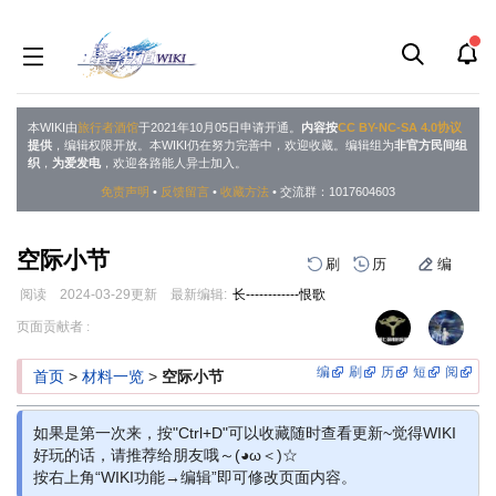
本WIKI由
旅行者酒馆
于2021年10月05日申请开通。
内容按
CC BY-NC-SA 4.0协议
提供
，编辑权限开放。本WIKI仍在努力完善中，欢迎收藏。编辑组为
非官方民间组
织
，
为爱发电
，欢迎各路能人异士加入。
免责声明
•
反馈留言
•
收藏方法
• 交流群：1017604603
空际小节
刷
历
编
阅读
2024-03-29
更新
最新编辑:
长------------恨歌
跳
跳
页面贡献者 :
到
到
导
搜
编
刷
历
短
阅
首页
>
材料一览
>
空际小节
航
索
如果是第一次来，按"Ctrl+D"可以收藏随时查看更新~觉得WIKI
好玩的话，请推荐给朋友哦～(◕ω＜)☆
按右上角“WIKI功能→编辑”即可修改页面内容。