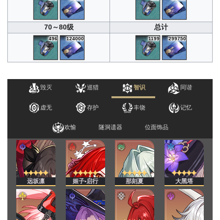
70～80级
总计
496
124000
1199
299750
毁灭
巡猎
智识
同谐
虚无
存护
丰饶
记忆
欢愉
隧洞遗器
位面饰品
远坂凛
姬子•启行
那刻夏
大黑塔