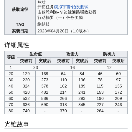
跃迁
开拓任务
模拟宇宙•始发测试
获取途径
击败雅利洛-Ⅵ边缘通路强敌获得
行动摘要（一）任务奖励
终结技
TAG
实装日期
2023年04月26日（1.0版本）
详细属性
生命值
攻击力
防御力
等级
突破前
突破后
突破前
突破后
突破前
突破后
1
33
16
12
20
129
169
64
84
46
60
30
220
273
110
136
78
97
40
324
378
162
189
115
135
50
428
482
214
241
153
172
60
532
586
266
293
190
209
70
636
690
318
345
227
246
80
740
-
370
-
264
-
光锥故事