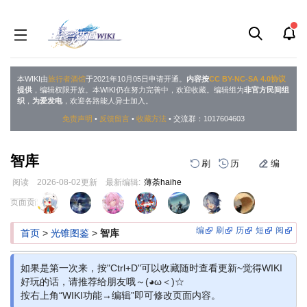
本WIKI由
旅行者酒馆
于2021年10月05日申请开通。
内容按
CC BY-NC-SA 4.0协议
提供
，编辑权限开放。本WIKI仍在努力完善中，欢迎收藏。编辑组为
非官方民间组
织
，
为爱发电
，欢迎各路能人异士加入。
免责声明
•
反馈留言
•
收藏方法
• 交流群：1017604603
智库
刷
历
编
阅读
2026-08-02
更新
最新编辑:
薄荼haihe
跳
跳
页面贡献者 :
到
到
导
搜
编
刷
历
短
阅
首页
>
光锥图鉴
>
智库
航
索
如果是第一次来，按"Ctrl+D"可以收藏随时查看更新~觉得WIKI
好玩的话，请推荐给朋友哦～(◕ω＜)☆
按右上角“WIKI功能→编辑”即可修改页面内容。