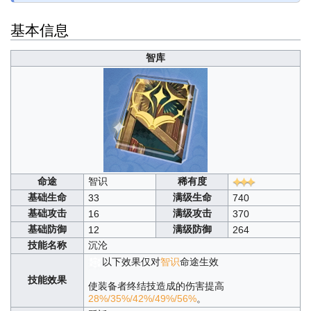
基本信息
智库
命途
智识
稀有度
基础生命
满级生命
33
740
基础攻击
满级攻击
16
370
基础防御
满级防御
12
264
技能名称
沉沦
以下效果仅对
智识
命途生效
技能效果
使装备者终结技造成的伤害提高
28%/35%/42%/49%/56%
。