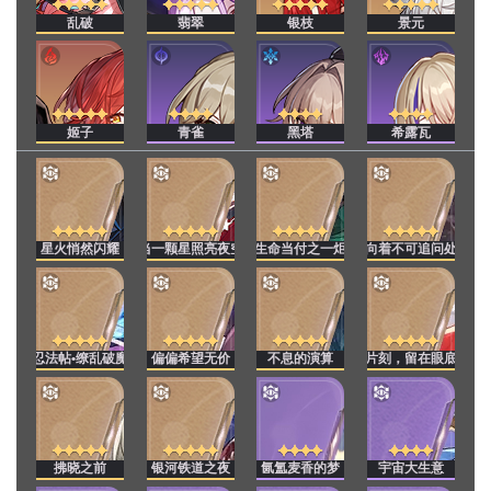
乱破
翡翠
银枝
景元
姬子
青雀
黑塔
希露瓦
星火悄然闪耀
当一颗星照亮夜空
生命当付之一炬
向着不可追问处
忍法帖•缭乱破魔
偏偏希望无价
不息的演算
片刻，留在眼底
拂晓之前
银河铁道之夜
氤氲麦香的梦
宇宙大生意