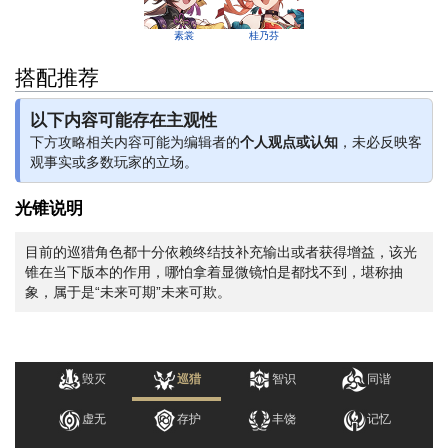
素裳
桂乃芬
搭配推荐
以下内容可能存在主观性
下方攻略相关内容可能为编辑者的
个人观点或认知
，未必反映客
观事实或多数玩家的立场。
光锥说明
目前的巡猎角色都十分依赖终结技补充输出或者获得增益，该光
锥在当下版本的作用，哪怕拿着显微镜怕是都找不到，堪称抽
象，属于是“未来可期”
未来可欺
。
毁灭
巡猎
智识
同谐
虚无
存护
丰饶
记忆