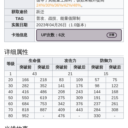
24%/30%/36%/42%/48%
。
获取途径
跃迁
普攻、战技、能量值限制
TAG
实装日期
2023年04月26日（1.0版本）
卡池信息
UP次数：6次
折叠
详细属性
生命值
攻击力
防御力
等级
突破前
突破后
突破前
突破后
突破前
突破后
1
43
21
15
20
166
218
83
109
57
75
30
282
352
141
176
98
122
40
416
486
208
243
144
168
50
550
619
275
309
191
215
60
684
753
342
376
237
261
70
818
887
409
443
284
308
80
952
-
476
-
330
-