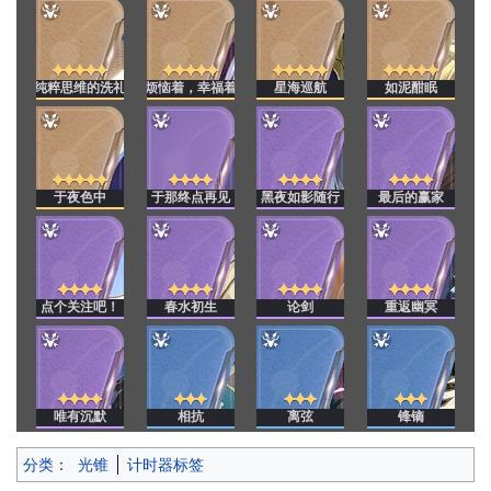
纯粹思维的洗礼
烦恼着，幸福着
星海巡航
如泥酣眠
于夜色中
于那终点再见
黑夜如影随行
最后的赢家
点个关注吧！
春水初生
论剑
重返幽冥
唯有沉默
相抗
离弦
锋镝
分类
：
光锥
计时器标签