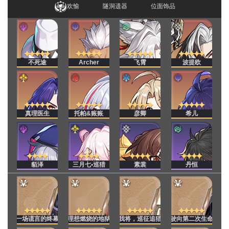
欢愉
隧洞遗器
位面饰品
不死途
Archer
飞霄
波提欧
真理医生
托帕&账账
彦卿
希儿
貊泽
三月七•巡猎
素裳
丹恒
一场谎言的终幕
理想燃烧的地狱
我将，巡征追猎
驶向第二次生命