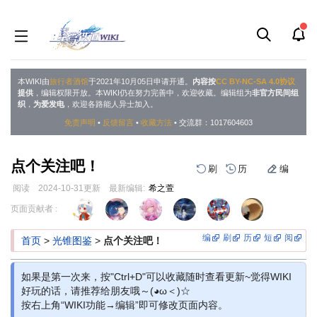
本WIKI由
旅行者酒馆
于2021年10月05日申请开通。
内容按
CC BY-NC-SA 4.0协议
提供
，编辑权限开放。本WIKI仍在努力完善中，欢迎收藏。编辑组为
非官方民间组
织
，
为爱发电
，欢迎各路能人异士加入。
免责声明
•
反馈留言
•
收藏方法
• 交流群：1017604603
点个关注吧！
刷
历
编
阅读
2024-10-31
更新
最新编辑:
希之萱
跳
跳
页面贡献者 :
到
到
导
搜
编
刷
历
短
阅
首页
>
光锥图鉴
>
点个关注吧！
航
索
如果是第一次来，按"Ctrl+D"可以收藏随时查看更新~觉得WIKI
好玩的话，请推荐给朋友哦～(◕ω＜)☆
按右上角“WIKI功能→编辑”即可修改页面内容。