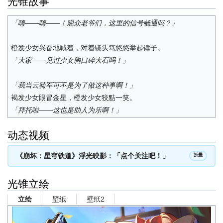
光锥故事
「嗨——嗨——！观众老爷们，这里的信号畅通吗？」
橙发少女兴奋地喊着，对着镜头笃悠悠举起锤子。
「大家——见过少女胸口碎大石吗！」
「我当云骑军可不是为了做这种事啊！」
褐发少女眼冒金星，橙发少女狡黠一笑。
「拜托啦——这也是助人为乐啊！」
动态视频
《崩坏：星穹铁道》浮光映影：「点个关注吧！」
折叠
光锥立绘
壁纸
壁纸2
立绘