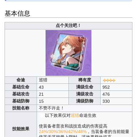
基本信息
点个关注吧！
命途
巡猎
稀有度
基础生命
满级生命
43
952
基础攻击
满级攻击
21
476
基础防御
满级防御
15
330
技能名称
不赞不许走！
以下效果仅对
巡猎
命途生效
使装备者普攻和战技造成的伤害提高
技能效果
24%/30%/36%/42%/48%
，当装备者的当前能量
值等于其能量上限时，该效果额外提高