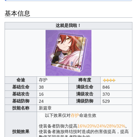
基本信息
这就是我啦！
命途
存护
稀有度
基础生命
满级生命
38
846
基础攻击
满级攻击
16
370
基础防御
满级防御
24
529
技能名称
新篇章
以下效果仅对
存护
命途生效
使装备者防御力提高
16%/20%/24%/28%/32%
。
技能效果
使装备者施放终结技时造成的伤害值提高，提高
数值等同于装备者防御力的