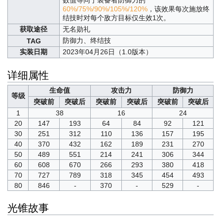
60%/75%/90%/105%/120%
，该效果每次施放终
结技时对每个敌方目标仅生效1次。
获取途径
无名勋礼
防御力、终结技
TAG
实装日期
2023年04月26日（1.0版本）
详细属性
生命值
攻击力
防御力
等级
突破前
突破后
突破前
突破后
突破前
突破后
1
38
16
24
20
147
193
64
84
92
121
30
251
312
110
136
157
195
40
370
432
162
189
231
270
50
489
551
214
241
306
344
60
608
670
266
293
380
418
70
727
789
318
345
454
493
80
846
-
370
-
529
-
光锥故事