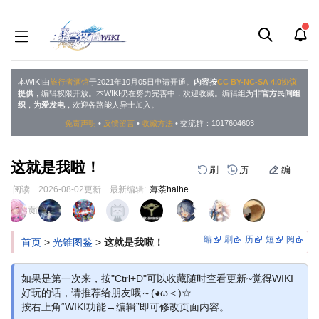
本WIKI由
旅行者酒馆
于2021年10月05日申请开通。
内容按
CC BY-NC-SA 4.0协议
提供
，编辑权限开放。本WIKI仍在努力完善中，欢迎收藏。编辑组为
非官方民间组
织
，
为爱发电
，欢迎各路能人异士加入。
免责声明
•
反馈留言
•
收藏方法
• 交流群：1017604603
这就是我啦！
刷
历
编
阅读
2026-08-02
更新
最新编辑:
薄荼haihe
跳
跳
页面贡献者 :
到
到
导
搜
编
刷
历
短
阅
首页
>
光锥图鉴
>
这就是我啦！
航
索
如果是第一次来，按"Ctrl+D"可以收藏随时查看更新~觉得WIKI
好玩的话，请推荐给朋友哦～(◕ω＜)☆
按右上角“WIKI功能→编辑”即可修改页面内容。