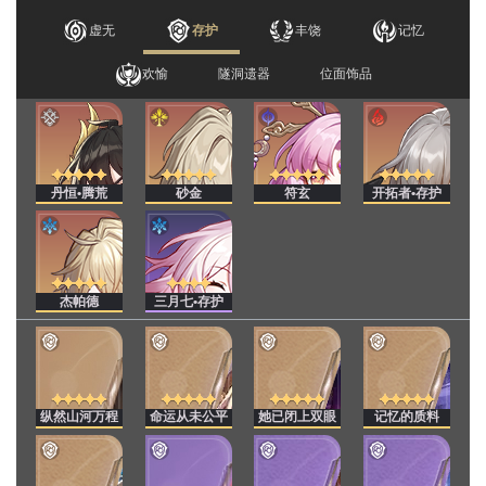
虚无
存护
丰饶
记忆
欢愉
隧洞遗器
位面饰品
丹恒•腾荒
砂金
符玄
开拓者•存护
杰帕德
三月七•存护
纵然山河万程
命运从未公平
她已闭上双眼
记忆的质料