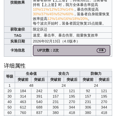
技能效果
持有【上上签】时，我方全体暴击率提高
10%/11%/12%/13%/14%
，暴击伤害提高
30%/37%/45%/52%/60%
，装备者自身能量恢复
效率提高
12%/14%/16%/18%/20%
。
每个波次开始时，装备者固定恢复15点能量。
获取途径
限定跃迁
速度、暴击率、暴击伤害、能量恢复效率
TAG
实装日期
2026年02月13日（4.0版本）
卡池信息
UP次数：2次
折叠
详细属性
生命值
攻击力
防御力
等级
突破前
突破后
突破前
突破后
突破前
突破后
1
48
24
24
20
184
242
92
121
92
121
30
314
391
157
195
157
195
40
463
540
231
270
231
270
50
612
688
306
344
306
344
60
760
837
380
418
380
418