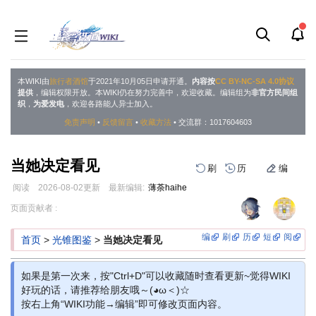
本WIKI由
旅行者酒馆
于2021年10月05日申请开通。
内容按
CC BY-NC-SA 4.0协议
提供
，编辑权限开放。本WIKI仍在努力完善中，欢迎收藏。编辑组为
非官方民间组
织
，
为爱发电
，欢迎各路能人异士加入。
免责声明
•
反馈留言
•
收藏方法
• 交流群：1017604603
当她决定看见
刷
历
编
阅读
2026-08-02
更新
最新编辑:
薄荼haihe
跳
跳
页面贡献者 :
到
到
导
搜
编
刷
历
短
阅
首页
>
光锥图鉴
>
当她决定看见
航
索
如果是第一次来，按"Ctrl+D"可以收藏随时查看更新~觉得WIKI
好玩的话，请推荐给朋友哦～(◕ω＜)☆
按右上角“WIKI功能→编辑”即可修改页面内容。