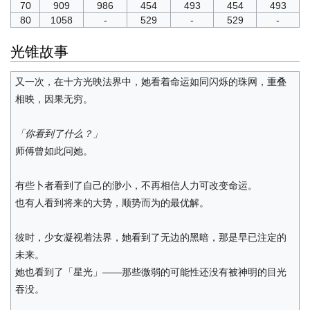
70
909
986
454
493
454
493
80
1058
-
529
-
529
-
光锥故事
又一次，在十方光映法界中，她看着命运如同闪烁的珠网，重叠
相映，因果无穷。
「你看到了什么？」
师傅曾如此问她。
有些卜者看到了自己的渺小，不再相信人力可改变命运。
也有人看到将来的大势，顺势而为的最优解。
彼时，少女凝视着法界，她看到了无边的黑暗，那是早已注定的
未来。
她也看到了「星光」——那些微弱的可能性还没有被神明的目光
吞没。