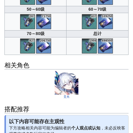
50～60级
60～70级
287
71750
437
109250
70～80级
总计
827
206750
1994
498500
相关角色
爻光
搭配推荐
以下内容可能存在主观性
下方攻略相关内容可能为编辑者的
个人观点或认知
，未必反映客