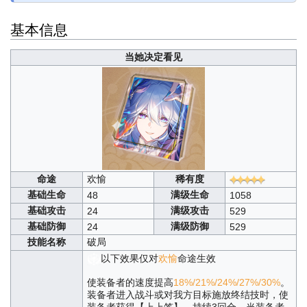
基本信息
当她决定看见
命途
欢愉
稀有度
基础生命
满级生命
48
1058
基础攻击
满级攻击
24
529
基础防御
满级防御
24
529
技能名称
破局
以下效果仅对
欢愉
命途生效
使装备者的速度提高
18%/21%/24%/27%/30%
。
装备者进入战斗或对我方目标施放终结技时，使
装备者获得【上上签】，持续3回合。当装备者