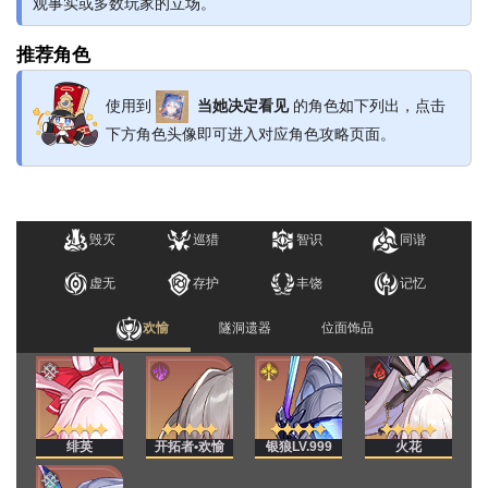
观事实或多数玩家的立场。
推荐角色
使用到
当她决定看见
的角色如下列出，点击
下方角色头像即可进入对应角色攻略页面。
毁灭
巡猎
智识
同谐
虚无
存护
丰饶
记忆
欢愉
隧洞遗器
位面饰品
绯英
开拓者•欢愉
银狼LV.999
火花