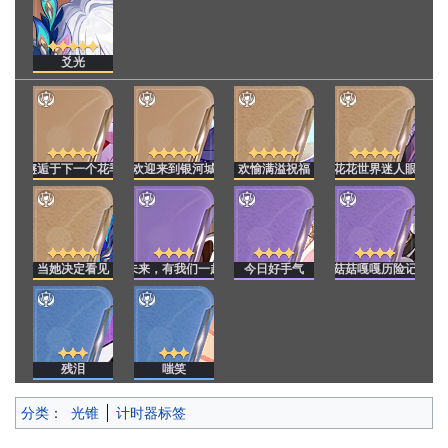
爻光
邂逅于下一个花季
欢迎来到银河城
欢愉满溢祝福
花花世界迷人眼
当她决定看见
未来，有我们一起
今日好手气
菇菇嘎嘎历险记
残泪
嗤笑
分类
：
光锥
计时器标签