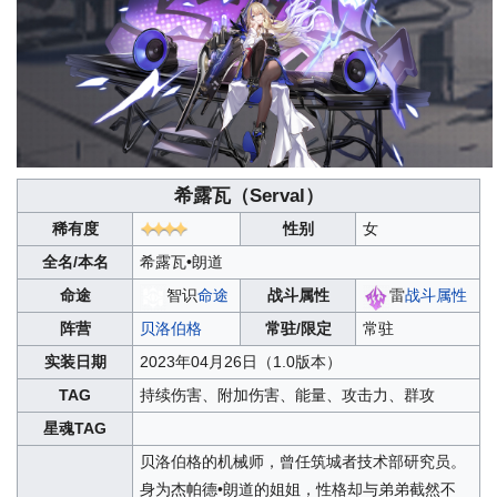
希露瓦（
Serval
）
稀有度
性别
女
全名/本名
希露瓦•朗道
命途
智识
命途
战斗属性
雷
战斗属性
阵营
贝洛伯格
常驻/限定
常驻
实装日期
2023年04月26日（1.0版本）
TAG
持续伤害、附加伤害、能量、攻击力、群攻
星魂TAG
贝洛伯格的机械师，曾任筑城者技术部研究员。
身为杰帕德•朗道的姐姐，性格却与弟弟截然不