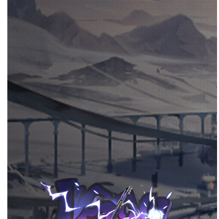
角色导航
角色总览
角色语音
角色资料
贺图视频
「摇滚明星，怎么能连这点自信都没有
呢？」
角色立绘
站立动作
站立动作2