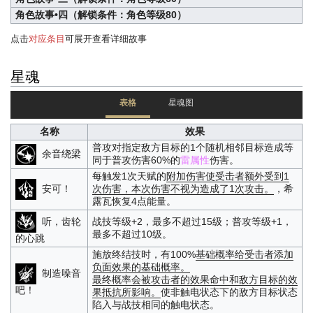
角色故事•四（解锁条件：角色等级80）
点击
对应条目
可展开查看详细故事
星魂
表格
星魂图
名称
效果
普攻对指定敌方目标的1个随机相邻目标造成等
余音绕梁
同于普攻伤害60%的
雷属性
伤害。
每触发1次天赋的
附加伤害
使受击者额外受到1
安可！
次伤害，本次伤害不视为造成了1次攻击。
，希
露瓦恢复4点能量。
听，齿轮
战技等级+2，最多不超过15级；普攻等级+1，
最多不超过10级。
的心跳
施放终结技时，有100%
基础概率
给受击者添加
负面效果的基础概率。
制造噪音
最终概率会被攻击者的效果命中和敌方目标的效
吧！
果抵抗所影响。
使非触电状态下的敌方目标状态
陷入与战技相同的触电状态。