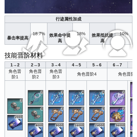
魂
行迹属性加成
等
18.7%
18%
10%
效果命中提
效果抵抗提
暴击率提高
高
高
技能晋阶材料
1→2
2→3
3→4
4→5
5→6
6→7
7
角色晋
角色晋
角色晋
角色晋阶4
角色晋阶
阶1
阶2
阶3
2
2
4
6
2
2
4
2
3
5
2
2000
4000
8000
16000
24000
36000