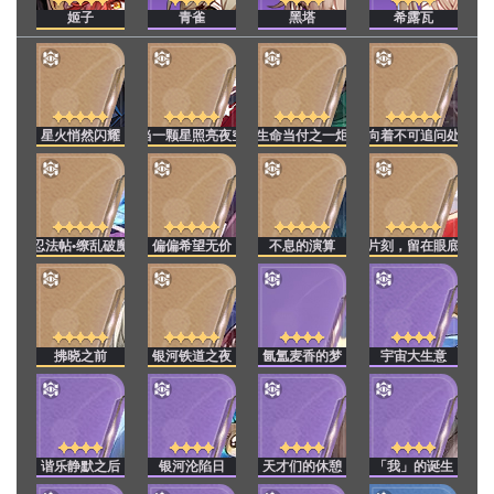
姬子
青雀
黑塔
希露瓦
星火悄然闪耀
当一颗星照亮夜空
生命当付之一炬
向着不可追问处
忍法帖•缭乱破魔
偏偏希望无价
不息的演算
片刻，留在眼底
拂晓之前
银河铁道之夜
氤氲麦香的梦
宇宙大生意
谐乐静默之后
银河沦陷日
天才们的休憩
「我」的诞生