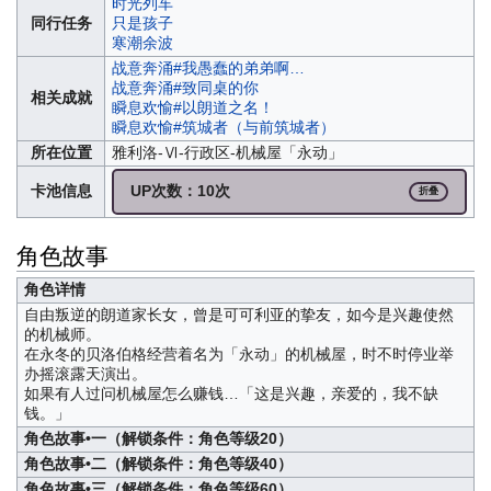
时光列车
同行任务
只是孩子
寒潮余波
战意奔涌#我愚蠢的弟弟啊…
战意奔涌#致同桌的你
相关成就
瞬息欢愉#以朗道之名！
瞬息欢愉#筑城者（与前筑城者）
所在位置
雅利洛-Ⅵ-行政区-机械屋「永动」
卡池信息
UP次数：10次
折叠
角色故事
角色详情
自由叛逆的朗道家长女，曾是可可利亚的挚友，如今是兴趣使然
的机械师。
在永冬的贝洛伯格经营着名为「永动」的机械屋，时不时停业举
办摇滚露天演出。
如果有人过问机械屋怎么赚钱…「这是兴趣，亲爱的，我不缺
钱。」
角色故事•一（解锁条件：角色等级20）
角色故事•二（解锁条件：角色等级40）
角色故事•三（解锁条件：角色等级60）