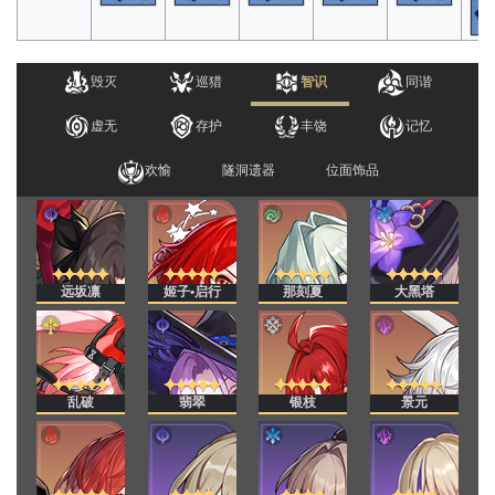
毁灭
巡猎
智识
同谐
虚无
存护
丰饶
记忆
欢愉
隧洞遗器
位面饰品
远坂凛
姬子•启行
那刻夏
大黑塔
乱破
翡翠
银枝
景元