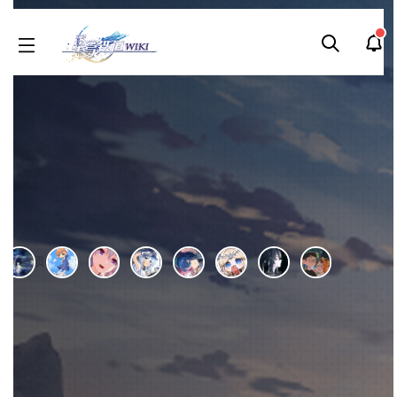
本WIKI由
旅行者酒馆
于2021年10月05日申请开通。
内容按
CC BY-NC-SA 4.0协议
提供
，编辑权限开放。本WIKI仍在努力完善中，欢迎收藏。编辑组为
非官方民间组
织
，
为爱发电
，欢迎各路能人异士加入。
免责声明
•
反馈留言
•
收藏方法
• 交流群：1017604603
希露瓦
刷
历
编
阅读
2025-06-04
更新
最新编辑:
希之萱
跳
跳
页面贡献者 :
到
到
导
搜
编
刷
历
短
阅
首页
>
角色图鉴
>
希露瓦
航
索
如果是第一次来，按"Ctrl+D"可以收藏随时查看更新~觉得WIKI
好玩的话，请推荐给朋友哦～(◕ω＜)☆
按右上角“WIKI功能→编辑”即可修改页面内容。