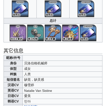
32000
64000
128000
信用点
信用点
信用点
总计
50
12
13
12
246400
往日之影的雷冠
铁卫扣饰
铁卫军徽
铁卫勋章
信用点
其它信息
昵称/外号
身份
贝洛伯格机械师
体型
成女
种族
人类
短信签名
缺觉，缺灵感
汉语CV
穆雪婷
英语CV
Natalie Van Sistine
日语CV
愛美
韩语CV
민아