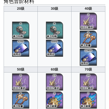
角色晋阶材料
20级
30级
40级
2
4
8
往日之影的雷冠
5
铁卫扣饰
铁卫扣饰
3200
6400
铁卫军徽
12800
信用点
信用点
信用点
50级
60级
70级
5
15
28
往日之影的雷冠
往日之影的雷冠
往日之影的雷冠
8
5
7
铁卫军徽
铁卫勋章
铁卫勋章