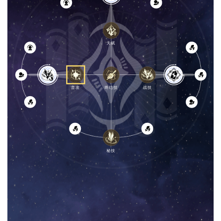
[
天赋
普攻
终结技
战技
秘技