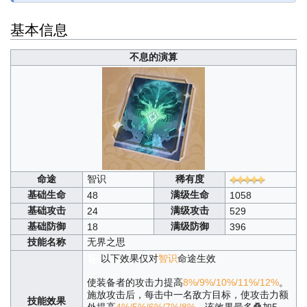
基本信息
不息的演算
命途
智识
稀有度
基础生命
满级生命
48
1058
基础攻击
满级攻击
24
529
基础防御
满级防御
18
396
技能名称
无界之思
以下效果仅对
智识
命途生效
使装备者的攻击力提高
8%/9%/10%/11%/12%
。
施放攻击后，每击中一名敌方目标，使攻击力额
技能效果
外提高
4%/5%/6%/7%/8%
，该效果最多叠加5