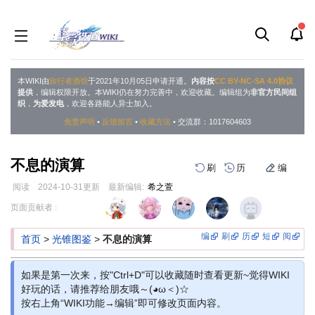
本WIKI由
旅行者酒馆
于2021年10月05日申请开通。
内容按
CC BY-NC-SA 4.0协议
提供
，编辑权限开放。本WIKI仍在努力完善中，欢迎收藏。编辑组为
非官方民间组
织
，
为爱发电
，欢迎各路能人异士加入。
免责声明
•
反馈留言
•
收藏方法
• 交流群：1017604603
不息的演算
刷
历
编
阅读
2024-10-31
更新
最新编辑:
希之萱
跳
跳
页面贡献者 :
到
到
导
搜
编
刷
历
短
阅
首页
>
光锥图鉴
>
不息的演算
航
索
如果是第一次来，按"Ctrl+D"可以收藏随时查看更新~觉得WIKI
好玩的话，请推荐给朋友哦～(◕ω＜)☆
按右上角“WIKI功能→编辑”即可修改页面内容。