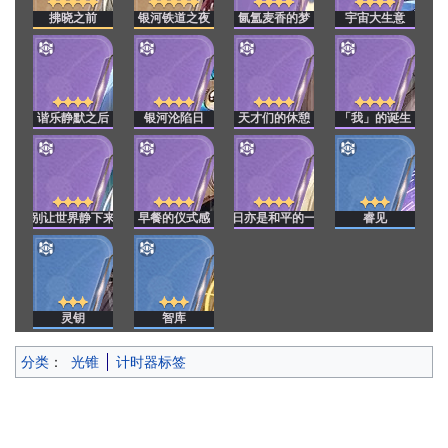
拂晓之前
银河铁道之夜
氤氲麦香的梦
宇宙大生意
谐乐静默之后
银河沦陷日
天才们的休憩
「我」的诞生
别让世界静下来
早餐的仪式感
今日亦是和平的一日
睿见
灵钥
智库
分类
：
光锥
计时器标签