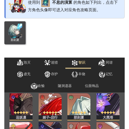
使用到
不息的演算
的角色如下列出，点击下
方角色头像即可进入对应角色攻略页面。
那刻夏
毁灭
巡猎
智识
同谐
虚无
存护
丰饶
记忆
欢愉
隧洞遗器
位面饰品
远坂凛
姬子•启行
那刻夏
大黑塔