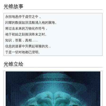
光锥故事
永恒地悬停于虚空之中，
闪耀的数据如洪流般涌入祂的脑海。
将过去未来的万物化作符号，
祂于初始之刻推演终末之时。
知识，答案，真相……
信息的迷雾中升腾起璀璨的光，
于是一切对祂都已澄明。
光锥立绘