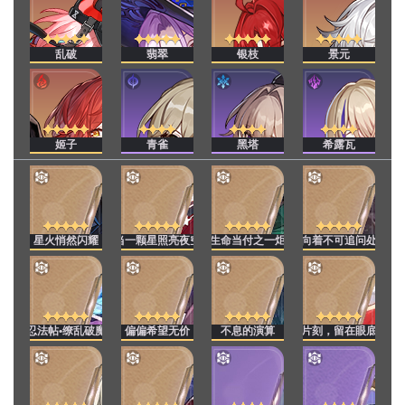
乱破
翡翠
银枝
景元
姬子
青雀
黑塔
希露瓦
星火悄然闪耀
当一颗星照亮夜空
生命当付之一炬
向着不可追问处
忍法帖•缭乱破魔
偏偏希望无价
不息的演算
片刻，留在眼底