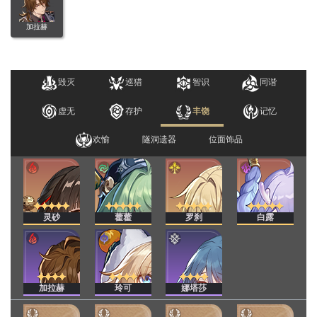
加拉赫
毁灭
巡猎
智识
同谐
虚无
存护
丰饶
记忆
欢愉
隧洞遗器
位面饰品
灵砂
藿藿
罗刹
白露
加拉赫
玲可
娜塔莎