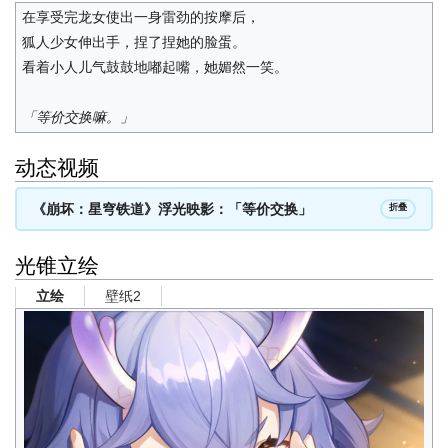
在享受完龙女使出一身雷劲的按摩后，
狐人少女伸出手，捏了捏她的脸蛋。
看着小人儿气鼓鼓地嘟起嘴，她媚然一笑。
「等价交换嘛。」
动态视频
《崩坏：星穹铁道》浮光映影：「等价交换」
折叠
光锥立绘
壁纸2
立绘