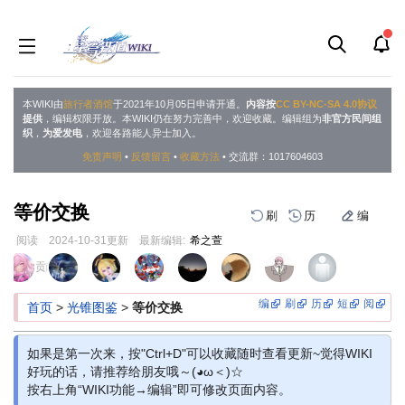
本WIKI由
旅行者酒馆
于2021年10月05日申请开通。
内容按
CC BY-NC-SA 4.0协议
提供
，编辑权限开放。本WIKI仍在努力完善中，欢迎收藏。编辑组为
非官方民间组
织
，
为爱发电
，欢迎各路能人异士加入。
免责声明
•
反馈留言
•
收藏方法
• 交流群：1017604603
等价交换
刷
历
编
阅读
2024-10-31
更新
最新编辑:
希之萱
跳
跳
页面贡献者 :
到
到
导
搜
编
刷
历
短
阅
首页
>
光锥图鉴
>
等价交换
航
索
如果是第一次来，按"Ctrl+D"可以收藏随时查看更新~觉得WIKI
好玩的话，请推荐给朋友哦～(◕ω＜)☆
按右上角“WIKI功能→编辑”即可修改页面内容。