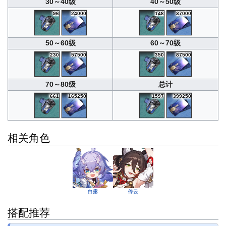
30～40级
40～50级
96
24000
148
37000
50～60级
60～70级
230
57500
350
87500
70～80级
总计
661
165250
1597
399250
相关角色
白露
停云
搭配推荐