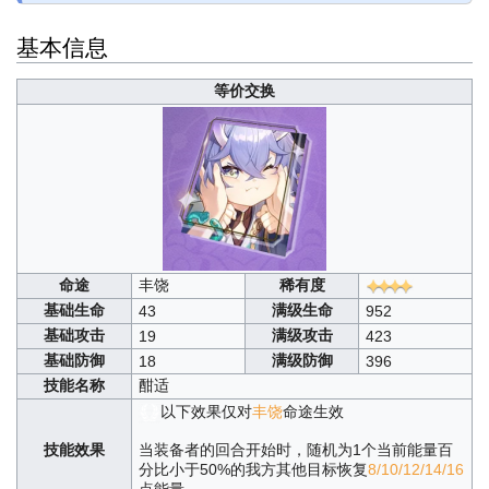
基本信息
等价交换
命途
丰饶
稀有度
基础生命
满级生命
43
952
基础攻击
满级攻击
19
423
基础防御
满级防御
18
396
技能名称
酣适
以下效果仅对
丰饶
命途生效
技能效果
当装备者的回合开始时，随机为1个当前能量百
分比小于50%的我方其他目标恢复
8/10/12/14/16
点能量。