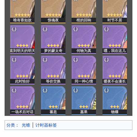
唯有香如故
惊魂夜
棺的回响
时节不居
直到明天的明天
梦的蒙太奇
何物为真
嘿，我在这儿
此时恰好
等价交换
同一种心情
暖夜不会漫长
一场术后对话
蕃息
嘉果
物穰
分类
：
光锥
计时器标签