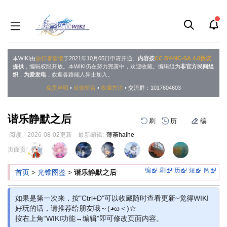
本WIKI由
旅行者酒馆
于2021年10月05日申请开通。
内容按
CC BY-NC-SA 4.0协议
提供
，编辑权限开放。本WIKI仍在努力完善中，欢迎收藏。编辑组为
非官方民间组
织
，
为爱发电
，欢迎各路能人异士加入。
免责声明
•
反馈留言
•
收藏方法
• 交流群：1017604603
谐乐静默之后
刷
历
编
阅读
2026-08-02
更新
最新编辑:
薄荼haihe
跳
跳
页面贡献者 :
到
到
导
搜
编
刷
历
短
阅
首页
>
光锥图鉴
>
谐乐静默之后
航
索
如果是第一次来，按"Ctrl+D"可以收藏随时查看更新~觉得WIKI
好玩的话，请推荐给朋友哦～(◕ω＜)☆
按右上角“WIKI功能→编辑”即可修改页面内容。