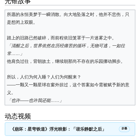
光锥故事
所愿的永恒美梦于一瞬消散。向大地坠落之时，他并不悲伤，只
是想闭上双眼。
踏上的旧路已然破碎，而前程依旧笼罩于一片迷雾之中。
「清醒之后，世界依然在历经痛苦的循环，无物可逃，一如往
常……」
他肩负过往，背朝故土，继续朝那尚不存在的乐园挪动脚步。
所以，人们为何入睡？人们为何醒来？
——一颗又一颗星球在窗外掠过，这个答案如今需被赋予新的意
义。
「也许——也许我还能……」
动态视频
《崩坏：星穹铁道》浮光映影：「谐乐静默之后」
折叠