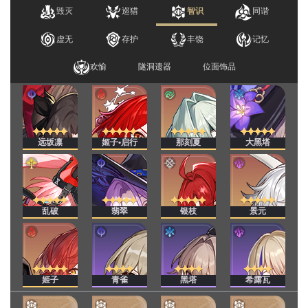
毁灭
巡猎
智识
同谐
虚无
存护
丰饶
记忆
欢愉
隧洞遗器
位面饰品
远坂凛
姬子•启行
那刻夏
大黑塔
乱破
翡翠
银枝
景元
姬子
青雀
黑塔
希露瓦