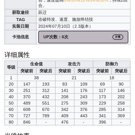
合。
获取途径
跃迁
击破特攻、速度、施放终结技
TAG
实装日期
2024年07月10日（2.3版本）
卡池信息
UP次数：6次
折叠
详细属性
生命值
攻击力
防御力
等级
突破前
突破后
突破前
突破后
突破前
突破后
1
38
21
18
20
147
193
83
109
69
90
30
251
312
141
176
117
146
40
370
432
208
243
173
202
50
489
551
275
309
229
258
60
608
670
342
376
285
314
70
727
789
409
443
341
369
80
846
-
476
-
396
-