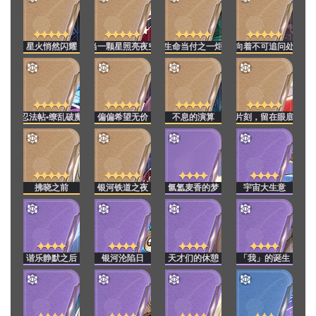
星火悄然闪耀
当一颗星照亮夜空
生命当付之一炬
向着不可追问处
忍法帖•缭乱破魔
偏偏希望无价
不息的演算
片刻，留在眼底
拂晓之前
银河铁道之夜
氤氲麦香的梦
宇宙大生意
谐乐静默之后
银河沦陷日
天才们的休憩
「我」的诞生