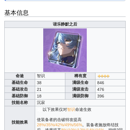
基本信息
谐乐静默之后
命途
智识
稀有度
基础生命
满级生命
38
846
基础攻击
满级攻击
21
476
基础防御
满级防御
18
396
技能名称
沉寂
以下效果仅对
智识
命途生效
使装备者的击破特攻提高
技能效果
28%/35%/42%/49%/56%
。装备者施放终结技
后，速度提高
8%/10%/12%/14%/16%
，持续2回