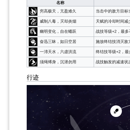
名称
穷高极天，亢盈难久
当击中的敌方目标
威制八毒，灭却炎烟
天赋的冷却时间减
幽明变化，自在蟠跃
战技等级+2，最多
奋迅三昧，如日空居
施放终结技消灭敌
一渧天水，六虚洪流
终结技等级+2，最
须绳缚身，沉潜勿用
战技触发的减速状
行迹