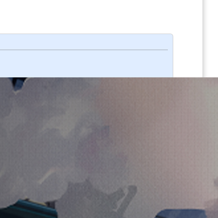
编
刷
历
短
阅
」