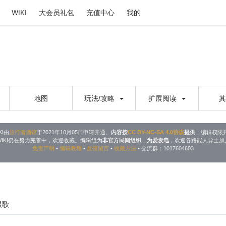
WIKI
大会员礼包
充值中心
我的
地图
玩法/攻略
扩展阅读
KI由
旅行者酒馆
于2021年10月05日申请开通。
内容按
CC BY-NC-SA 4.0协议
提供
，编辑权限
WIKI仍在努力完善中，欢迎收藏。编辑组为
非官方民间组织
，
为爱发电
，欢迎各路能人异士加
免责声明
•
编辑教程
•
反馈留言
•
收藏方法
• 交流群：1017604603
-恨歌