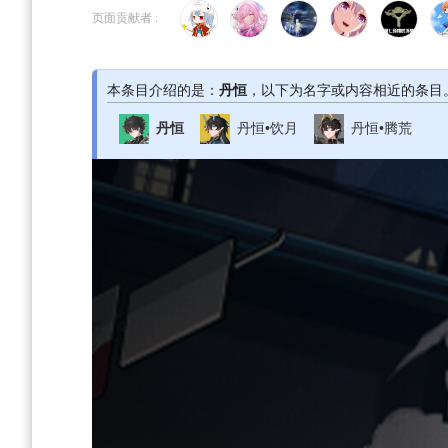
到
到
页面贡献者 :
导
搜
航
索
本条目介绍的是：
丹恒
，以下为名字或内容相近的条目
丹恒
丹恒•饮月
丹恒•腾荒
首页
>
角色图鉴
>
丹恒
如果是第一次来，按"Ctrl+D"可以收藏随时查看更新~觉
按右上角“WIKI功能→编辑”即可修改页面内容。
角色导航
角色总览
角色语音
「生离死别之事，每分每秒都在