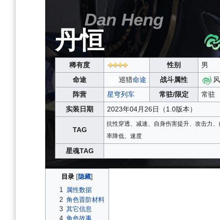
Dan Heng
丹恒
稀有度
性别
男
命途
巡猎
命途
战斗属性
风
阵营
星穹列车
常驻/限定
常驻
实装日期
2023年04月26日（1.0版本）
抗性穿透、减速、自身伤害提升、攻击力、
TAG
率降低、速度
星魂TAG
目录
1
属性数据
2
角色晋阶材料
3
其它信息
4
角色故事