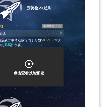
云骑枪术•朔风
攻]
能量恢复：20
10
韧值
指定敌方单体造成等同于丹恒
50%/100%
攻
力的
风属性
伤害。
点击查看技能预览