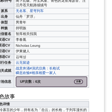
称/外号
阁下
乱破
、丹宝
风堇
、青色的龙鱼
海瑟音
、汪
汪丹
苍天航路绒绒号
派系
无名客
、
星穹列车
出身
仙舟「罗浮」
体型
男青年
种族
持明族
短信签名
智库相关找我
汉语CV
李春胤
英语CV
Nicholas Leung
日语CV
伊東健人
韩语CV
김혜성
同行任务
云无留迹
战意奔涌#演武仪典：长枪试
相关成就
瞬息欢愉#相亲相爱一家人
卡池信息
UP次数：6次
折叠
色故事
色详情
冷寡言的少年，持有名为「击云」的长枪，于列车漫长的