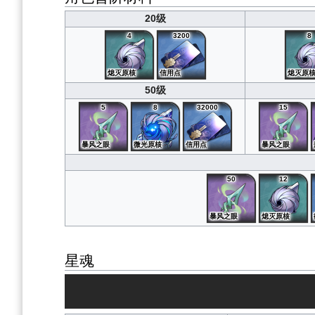
20级
4
3200
8
熄灭原核
信用点
熄灭原
50级
5
8
32000
15
暴风之眼
微光原核
信用点
暴风之眼
50
12
暴风之眼
熄灭原核
星魂