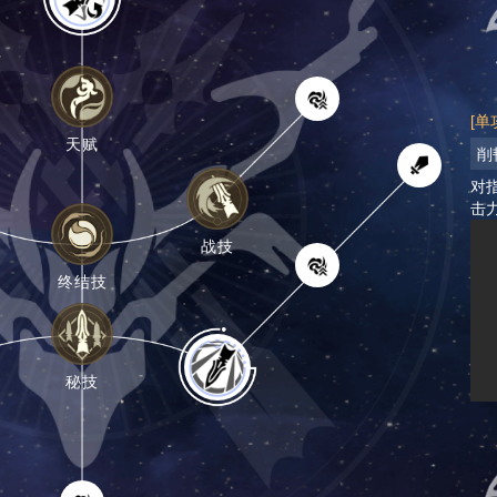
[单
天赋
削
对
击
战技
终结技
秘技