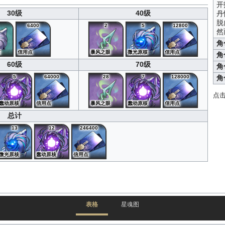
开
30级
40级
丹
脱
6400
2
5
12800
然
角
核
信用点
暴风之眼
微光原核
信用点
角
60级
70级
角
5
64000
28
7
128000
角
点
蠢动原核
信用点
暴风之眼
蠢动原核
信用点
总计
13
12
246400
微光原核
蠢动原核
信用点
表格
星魂图