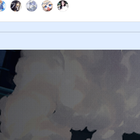
。
得WIKI好玩的话，请推荐给朋友哦～(◕ω＜)☆
角色资料
贺图视频
宇宙中上演。你我的悲伤是真实的，但也并无特殊之处。