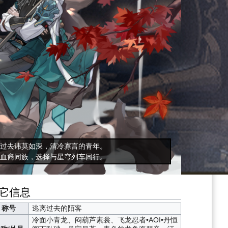
过去讳莫如深，清冷寡言的青年。
血裔同族，选择与星穹列车同行。
它信息
称号
逃离过去的陌客
冷面小青龙、闷葫芦
素裳
、飞龙忍者•AOI•丹恒