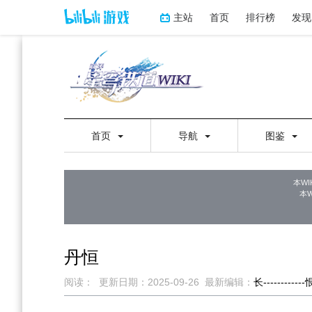
主站
首页
排行榜
发现
首页
导航
图鉴
本WI
本
丹恒
阅读：
更新日期：
2025-09-26
最新编辑：
长-----------
跳
跳