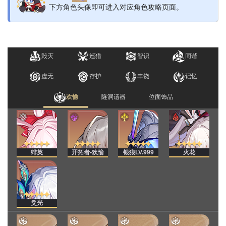
下方角色头像即可进入对应角色攻略页面。
毁灭
巡猎
智识
同谐
虚无
存护
丰饶
记忆
欢愉
隧洞遗器
位面饰品
绯英
开拓者•欢愉
银狼LV.999
火花
爻光