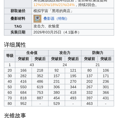
12%/15%/18%/21%/24%
，持续2回合。
获取途径
模拟宇宙「黑塔的商店」
叠影器（特制）
叠影材料
攻击力、欢愉度
TAG
实装日期
2026年03月25日（4.1版本）
详细属性
生命值
攻击力
防御力
等级
突破前
突破后
突破前
突破后
突破前
突破后
1
43
24
21
20
166
218
92
121
80
106
30
282
352
157
195
137
171
40
416
486
231
270
202
236
50
550
619
306
344
267
301
60
684
753
380
418
332
366
70
818
887
454
493
397
431
80
952
-
529
-
463
-
光锥故事