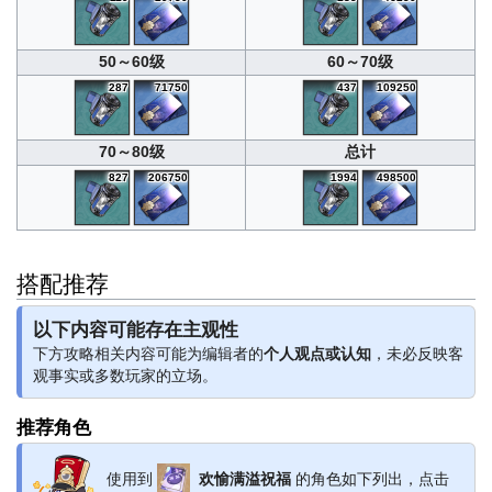
50～60级
60～70级
287
71750
437
109250
70～80级
总计
827
206750
1994
498500
搭配推荐
以下内容可能存在主观性
下方攻略相关内容可能为编辑者的
个人观点或认知
，未必反映客
观事实或多数玩家的立场。
推荐角色
使用到
欢愉满溢祝福
的角色如下列出，点击