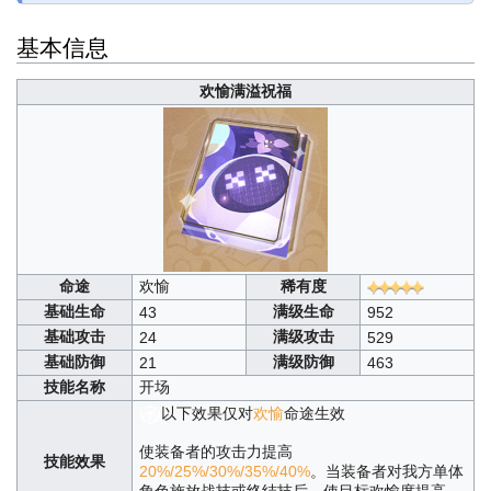
基本信息
欢愉满溢祝福
命途
欢愉
稀有度
基础生命
满级生命
43
952
基础攻击
满级攻击
24
529
基础防御
满级防御
21
463
技能名称
开场
以下效果仅对
欢愉
命途生效
使装备者的攻击力提高
技能效果
20%/25%/30%/35%/40%
。当装备者对我方单体
角色施放战技或终结技后，使目标欢愉度提高