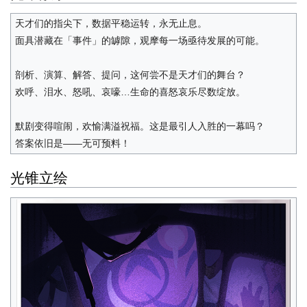
天才们的指尖下，数据平稳运转，永无止息。
面具潜藏在「事件」的罅隙，观摩每一场亟待发展的可能。
剖析、演算、解答、提问，这何尝不是天才们的舞台？
欢呼、泪水、怒吼、哀嚎…生命的喜怒哀乐尽数绽放。
默剧变得喧闹，欢愉满溢祝福。这是最引人入胜的一幕吗？
答案依旧是——无可预料！
光锥立绘