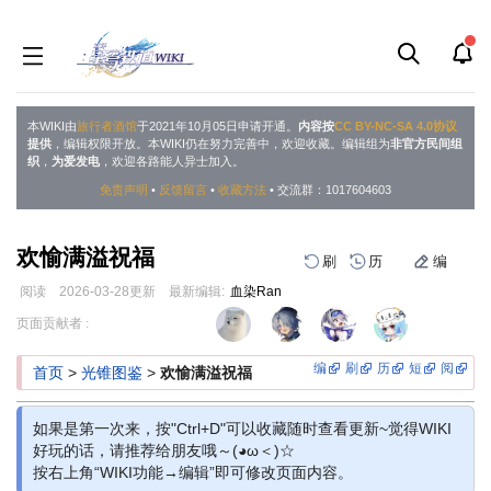
本WIKI由
旅行者酒馆
于2021年10月05日申请开通。
内容按
CC BY-NC-SA 4.0协议
提供
，编辑权限开放。本WIKI仍在努力完善中，欢迎收藏。编辑组为
非官方民间组
织
，
为爱发电
，欢迎各路能人异士加入。
免责声明
•
反馈留言
•
收藏方法
• 交流群：1017604603
欢愉满溢祝福
刷
历
编
阅读
2026-03-28
更新
最新编辑:
血染Ran
跳
跳
页面贡献者 :
到
到
导
搜
编
刷
历
短
阅
首页
>
光锥图鉴
>
欢愉满溢祝福
航
索
如果是第一次来，按"Ctrl+D"可以收藏随时查看更新~觉得WIKI
好玩的话，请推荐给朋友哦～(◕ω＜)☆
按右上角“WIKI功能→编辑”即可修改页面内容。