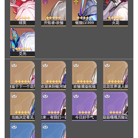
绯英
开拓者•欢愉
银狼LV.999
火花
爻光
邂逅于下一个花季
欢迎来到银河城
欢愉满溢祝福
花花世界迷人眼
当她决定看见
未来，有我们一起
今日好手气
菇菇嘎嘎历险记