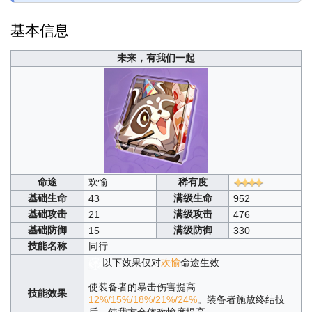
基本信息
未来，有我们一起
命途
欢愉
稀有度
基础生命
满级生命
43
952
基础攻击
满级攻击
21
476
基础防御
满级防御
15
330
技能名称
同行
以下效果仅对
欢愉
命途生效
使装备者的暴击伤害提高
技能效果
12%/15%/18%/21%/24%
。装备者施放终结技
后，使我方全体欢愉度提高