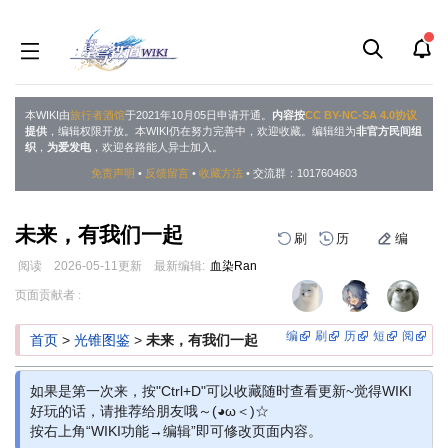
本WIKI由
旅行者酒馆
于2021年10月05日申请开通。
内容按
CC BY-NC-SA 4.0协议
提供
，编辑权限开放。本WIKI仍在努力完善中，欢迎收藏。编辑组为
非官方民间组
织
，
为爱发电
，欢迎各路能人异士加入。
免责声明
•
反馈留言
•
收藏方法
• 交流群：1017604603
未来，有我们一起
刷
历
编
阅读
2026-05-11
更新
最新编辑:
血染Ran
跳
跳
页面贡献者 :
到
到
导
搜
编
刷
历
短
阅
首页
>
光锥图鉴
>
未来，有我们一起
航
索
如果是第一次来，按"Ctrl+D"可以收藏随时查看更新~觉得WIKI
好玩的话，请推荐给朋友哦～(◕ω＜)☆
按右上角“WIKI功能→编辑”即可修改页面内容。