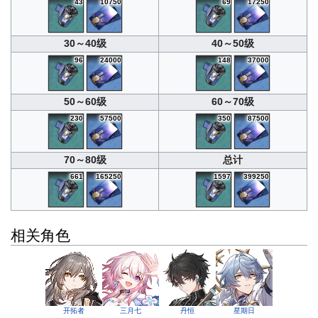
43
10750
69
17250
30～40级
40～50级
96
24000
148
37000
50～60级
60～70级
230
57500
350
87500
70～80级
总计
661
165250
1597
399250
相关角色
开拓者
三月七
丹恒
星期日