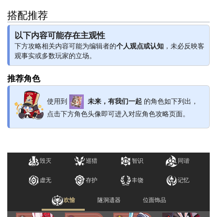
搭配推荐
以下内容可能存在主观性
下方攻略相关内容可能为编辑者的
个人观点或认知
，未必反映客
观事实或多数玩家的立场。
推荐角色
使用到
未来，有我们一起
的角色如下列出，
点击下方角色头像即可进入对应角色攻略页面。
毁灭
巡猎
智识
同谐
虚无
存护
丰饶
记忆
欢愉
隧洞遗器
位面饰品