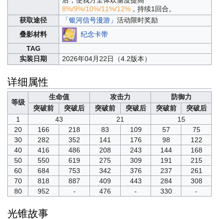
8%/9%/10%/11%/12%
，持续1回合。
获取途径
「银河信号漫游」
活动限时奖励
纪念卡带
叠影材料
TAG
实装日期
2026年04月22日（4.2版本）
详细属性
生命值
攻击力
防御力
等级
突破前
突破后
突破前
突破后
突破前
突破后
1
43
21
15
20
166
218
83
109
57
75
30
282
352
141
176
98
122
40
416
486
208
243
144
168
50
550
619
275
309
191
215
60
684
753
342
376
237
261
70
818
887
409
443
284
308
80
952
-
476
-
330
-
光锥故事