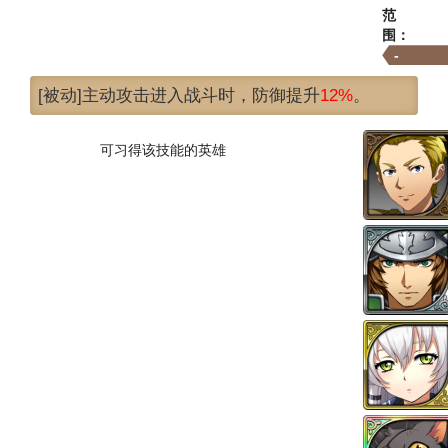
范
围：
-
[被动]主动攻击进入战斗时，防御提升
12%
。
可习得该技能的英雄