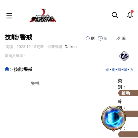
技能/警戒
刷
历
编
阅读
2023-12-18
更新
最新编辑:
Daikou
跳
跳
页面贡献者 :
到
到
导
搜
>
技能/警戒
•
•
•
•
短
刷
阅
编
历
航
索
类
警戒
别：
被动
冷
却：
-
射
程：
-