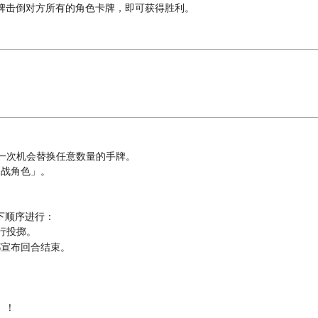
牌击倒对方所有的角色卡牌，即可获得胜利。
一次机会替换任意数量的手牌。
出战角色」。
下顺序进行：
行投掷。
都宣布回合结束。
」！