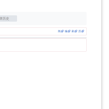
牌历史
阅
编
刷
历