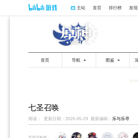
主站
首页
排行榜
发现
首页
导航
图鉴
本WI
七圣召唤
阅读：
更新日期：
2026-05-29
最新编辑：
乐与乐寻
跳
跳
到
到
页面贡献者 :