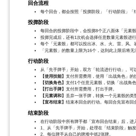
回合流程
每个回合，都会按照「投掷阶段」「行动阶段」「
投掷阶段
每回合的投掷阶段中，会投掷8个正八面体「元素
投掷完成后，还有1次机会选择任意数量元素骰进
每个「元素骰」都可以投出冰、水、火、雷、风、
「元素骰」的数量上限为16个，达到此上限后将无
行动阶段
从「先手牌手」开始，双方「轮流进行行动」。可
【使用技能】
支付所需费用，使用「出战角色」的
【切换角色】
支付1个任意元素骰，切换「出战角
【打出手牌】
支付所需费用，打出手牌。
【元素调和】
丢弃一张手牌，转换一个元素骰的类
【宣布结束】
结束本回合的行动。每回合先宣布回
结束阶段
在行动阶段中所有牌手都「宣布回合结束」后，进
1、从「先手牌手」开始，处理在「结束阶段」触
2、每位牌手从自己的牌堆中抓2张牌。