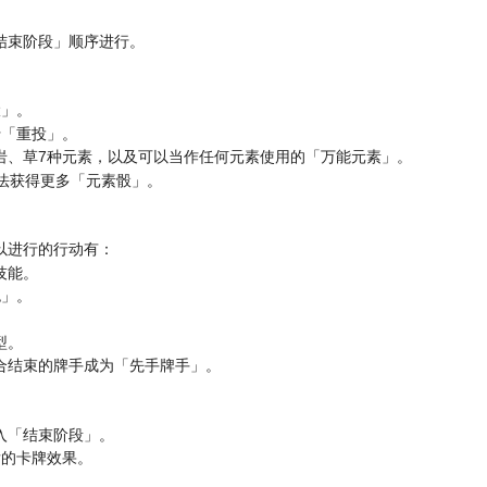
结束阶段」顺序进行。
骰」。
行「重投」。
岩、草7种元素，以及可以当作任何元素使用的「万能元素」。
法获得更多「元素骰」。
以进行的行动有：
技能。
色」。
型。
合结束的牌手成为「先手牌手」。
入「结束阶段」。
发的卡牌效果。