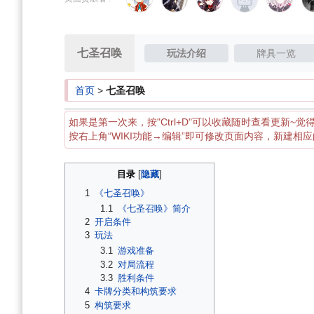
导
搜
航
索
七圣召唤
玩法介绍
牌具一览
首页
>
七圣召唤
如果是第一次来，按"Ctrl+D"可以收藏随时查看更新~觉
按右上角“WIKI功能→编辑”即可修改页面内容，新建相
目录
1
《七圣召唤》
1.1
《七圣召唤》简介
2
开启条件
3
玩法
3.1
游戏准备
3.2
对局流程
3.3
胜利条件
4
卡牌分类和构筑要求
5
构筑要求