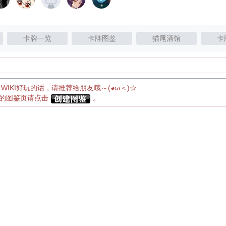
卡牌一览
卡牌图鉴
猫尾酒馆
卡
得WIKI好玩的话，请推荐给朋友哦～(◕ω＜)☆
应的图鉴页请点击
。