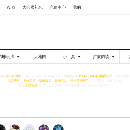
WIKI
大会员礼包
充值中心
我的
深渊/玩法
大地图
小工具
扩展阅读
KI由
旅行者酒馆
于2020年03月14日申请开通，
内容按
CC BY-NC-SA 4.0协议
提供
，编辑权限
免责声明
•
反馈留言
•
编辑教程
•
收藏方法
•
评论管理规定
• 交流群：1018709157
感谢
大猫雷恩
对WIKI设计支持，期待更多能人异士加入原神WIKI。