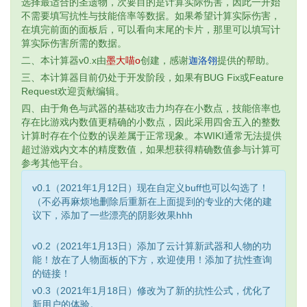
选择最适合的圣遗物，次要目的是计算实际伤害，因此一开始
不需要填写抗性与技能倍率等数据。如果希望计算实际伤害，
在填完前面的面板后，可以看向末尾的卡片，那里可以填写计
算实际伤害所需的数据。
二、本计算器v0.x由
墨大喵o
创建，感谢
迦洛翎
提供的帮助。
三、本计算器目前仍处于开发阶段，如果有BUG Fix或Feature
Request欢迎贡献编辑。
四、由于角色与武器的基础攻击力均存在小数点，技能倍率也
存在比游戏内数值更精确的小数点，因此采用四舍五入的整数
计算时存在个位数的误差属于正常现象。本WIKI通常无法提供
超过游戏内文本的精度数值，如果想获得精确数值参与计算可
参考其他平台。
v0.1（2021年1月12日）现在自定义buff也可以勾选了！
（不必再麻烦地删除后重新在上面提到的专业的大佬的建
议下，添加了一些漂亮的阴影效果hhh
v0.2（2021年1月13日）添加了云计算新武器和人物的功
能！放在了人物面板的下方，欢迎使用！添加了抗性查询
的链接！
v0.3（2021年1月18日）修改为了新的抗性公式，优化了
新用户的体验。