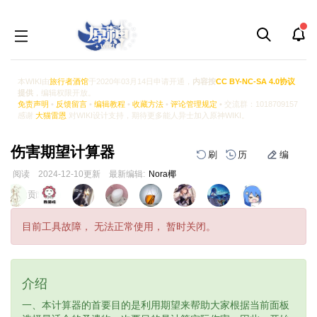
本WIKI由
旅行者酒馆
于2020年03月14日申请开通，
内容按
CC BY-NC-SA 4.0协议
提供
，编辑权限开放。
免责声明
•
反馈留言
•
编辑教程
•
收藏方法
•
评论管理规定
• 交流群：1018709157
感谢
大猫雷恩
对WIKI设计支持，期待更多能人异士加入原神WIKI。
伤害期望计算器
刷
历
编
阅读
2024-12-10
更新
最新编辑:
Nora椰
跳
跳
页面贡献者 :
到
到
导
搜
目前工具故障， 无法正常使用， 暂时关闭。
航
索
介绍
一、本计算器的首要目的是利用期望来帮助大家根据当前面板