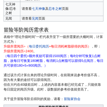
七天神
像/忍冬
请查看
七天神像
及
忍冬之树
页面
之树
见闻
请查看
见闻
页面
冒险等阶阅历需求表
表格中“理论升级时间”一栏代表升至下一级所需要的大概时间，计算
方式为：
升级所需阅历÷（
每日委托阅历
+每日消耗树脂获得的阅历）
，即：
升级所需阅历÷2400
。
（每日四个委托+额外奖励可获得1500阅历；每8分钟可恢复1点树
脂，故每日可恢复180树脂，每消耗1点树脂可以获得5点阅历，每日
共可获得180×5=900阅历。）
通过该方式计算出来的理论升级时间，在前期来说参考价值不高，
因为有大量的途径可以获得阅历。
但在大约在40级前后时，上述的内容基本都已经完成了，只能依靠
每日固定的阅历升级。此时，该数据的参考价值就变高了。
关于提升冒险等阶后得到的奖励，请看：
冒险家协会