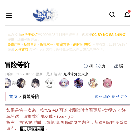
本WIKI由
旅行者酒馆
于2020年03月14日申请开通，
内容按
CC BY-NC-SA 4.0协议
提供
，编辑权限开放。
免责声明
•
反馈留言
•
编辑教程
•
收藏方法
•
评论管理规定
• 交流群：1018709157
感谢
大猫雷恩
对WIKI设计支持，期待更多能人异士加入原神WIKI。
冒险等阶
刷
历
编
阅读
2022-03-25
更新
最新编辑:
充满未知的未来
跳
跳
页面贡献者 :
到
到
导
搜
首页
>
冒险等阶
阅
编
刷
历
航
索
如果是第一次来，按"Ctrl+D"可以收藏随时查看更新~觉得WIKI好
玩的话，请推荐给朋友哦～(◕ω＜)☆
按右上角“WIKI功能→编辑”即可修改页面内容，新建相应的图鉴页
请点击
。