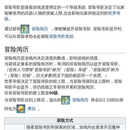
冒险等阶是随着游戏进度绑定的一个等级系统. 冒险等阶决定了玩家
能够使用的武器/人物的突破上限,也会影响玩家所能达到的
世界等
级
。
通过获得
冒险阅历
，便能够提升冒险等阶. 冒险等阶提升时,
可以向冒险者协会处领取
冒险等阶奖励
.
冒险阅历
冒险阅历是游戏内决定进度的数值，影响游戏的强度。
当获得足够多的冒险阅历时，将消耗掉冒险阅历以提升冒险等阶。
（也有人习惯将“冒险等阶”称为“（冒险）等级”，“冒险阅历”称为
“（冒险）经验”，但大多数情况下指的都是同一个东西。）
世界等级决定了冒险等阶的软上限，当冒险等级到达上限时，冒险
等阶不会提升，但仍然能正常获得并累积冒险阅历。
目前冒险等阶的硬上限是
60级
。
当冒险等阶达到上限后，溢出的
冒险阅历
将会以1:10的比例
转化为
摩拉
。
获取方式
随着冒险等阶和探索的区域，游戏内会逐渐开启魔神