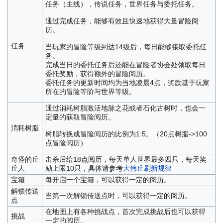
任务（主线），传说任务，世界任务与委托任务。
通过完成任务，能够有效且快速地获得大量冒险阅
历。
任务
当玩家的冒险等级到达14级后，每日能够接取委托任
务。
完成当日的委托任务后还能在冒险者协会处领取每日
委托奖励，获得额外的冒险阅历。
委托任务的更新时间均为当地凌晨4点，奖励基于玩家
所在的冒险等阶与世界等级。
通过消耗树脂激活地脉之花或者石化古树时，也会一
定量的获取冒险阅历。
消耗树脂
树脂转换成冒险阅历的比例为1:5。（20点树脂->100
点冒险阅历）
奇怪的丘
击杀后给18点阅历，每天单人世界最多四只，每天奖
丘人
励上限10只，具体请参考
大伟丘刷新规律
宝箱
每开启一个宝箱，可以获得一定的阅历。
解锁传送
当第一次解锁传送点时，可以获得一定的阅历。
点
在地图上有各种挑战点，首次完成挑战后也可以获得
挑战
一定的阅历。