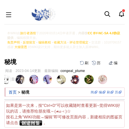
本WIKI由
旅行者酒馆
于2020年03月14日申请开通，
内容按
CC BY-NC-SA 4.0协议
提供
，编辑权限开放。
免责声明
•
反馈留言
•
编辑教程
•
收藏方法
•
评论管理规定
• 交流群：1018709157
感谢
大猫雷恩
对WIKI设计支持，期待更多能人异士加入原神WIKI。
秘境
刷
历
编
阅读
2023-04-14
更新
最新编辑:
congeal_plume
跳
跳
页面贡献者 :
到
到
导
搜
首页
>
秘境
阅
编
刷
历
航
索
如果是第一次来，按"Ctrl+D"可以收藏随时查看更新~觉得WIKI好
玩的话，请推荐给朋友哦～(◕ω＜)☆
按右上角“WIKI功能→编辑”即可修改页面内容，新建相应的图鉴页
请点击
。