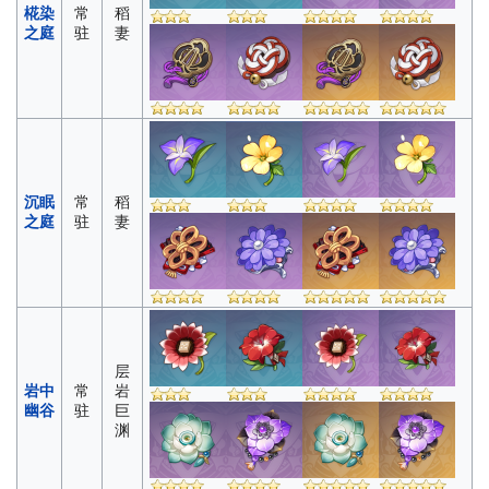
椛染
常
稻
之庭
驻
妻
沉眠
常
稻
之庭
驻
妻
层
岩中
常
岩
幽谷
驻
巨
渊