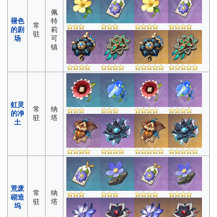
佩
褪色
特
常
的剧
莉
驻
场
可
镇
虹灵
常
纳
的净
驻
塔
土
荒废
常
纳
砌造
驻
塔
坞