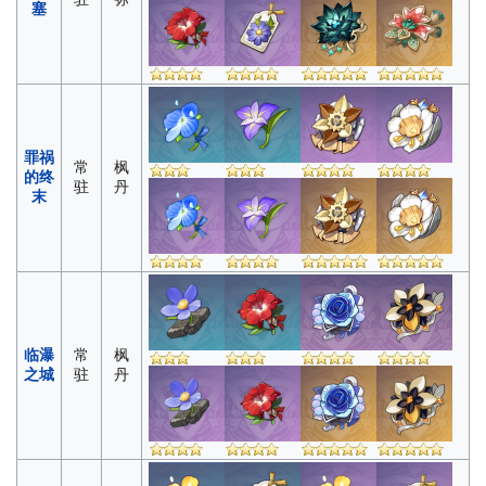
塞
罪祸
常
枫
的终
驻
丹
末
临瀑
常
枫
之城
驻
丹