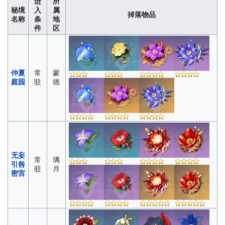
进
所
秘境
入
属
掉落物品
名称
条
地
件
区
仲夏
常
蒙
庭园
驻
德
无妄
常
璃
引咎
驻
月
密宫