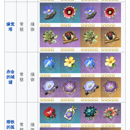
缘觉
常
须
塔
驻
弥
赤金
常
须
的城
驻
弥
墟
熔铁
常
须
的孤
驻
弥