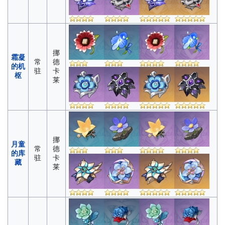
挪
霜凝
常
德
的机
驻
卡
枢
莱
挪
月童
常
德
的库
驻
卡
藏
莱