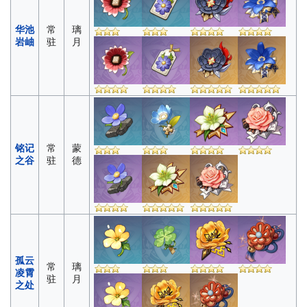
华池
常
璃
岩岫
驻
月
铭记
常
蒙
之谷
驻
德
孤云
常
璃
凌霄
驻
月
之处