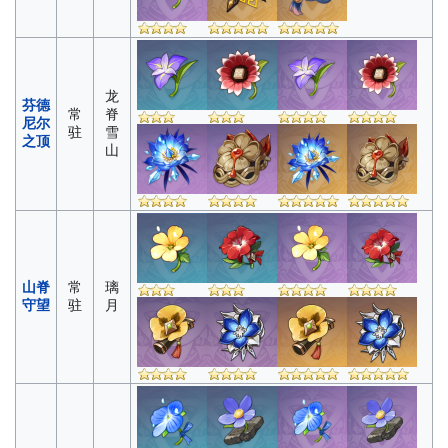
龙
芬德
常
脊
尼尔
驻
雪
之顶
山
山脊
常
璃
守望
驻
月