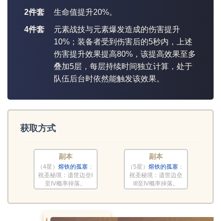
2件套
生命值提升20%。
4件套
元素战技与元素爆发造成的伤害提升
10%；装备者受到伤害后的5秒内，上述
伤害提升效果提高80%，该提高效果至多
叠加5层，每层持续时间独立计算，处于
队伍后台时依然能触发该效果。
获取方式
副本
副本
（4星）
熔铁的孤塞
：
（5星）
熔铁的孤塞
：
祝圣秘境：遗世边垒I
祝圣秘境：遗世边垒
至IV概率掉落。
III至IV概率掉落。