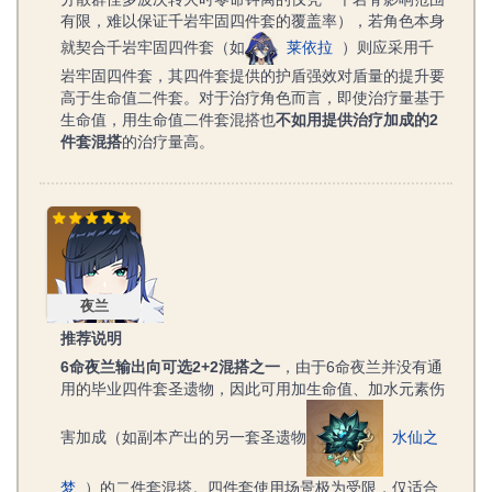
有限，难以保证千岩牢固四件套的覆盖率），若角色本身
就契合千岩牢固四件套（如
莱依拉
）则应采用千
岩牢固四件套，其四件套提供的护盾强效对盾量的提升要
高于生命值二件套。对于治疗角色而言，即使治疗量基于
生命值，用生命值二件套混搭也
不如用提供治疗加成的2
件套混搭
的治疗量高。
夜兰
夜兰
推荐说明
6命夜兰输出向可选2+2混搭之一
，由于6命夜兰并没有通
用的毕业四件套圣遗物，因此可用加生命值、加水元素伤
害加成（如副本产出的另一套圣遗物
水仙之
梦
）的二件套混搭。四件套使用场景极为受限，仅适合