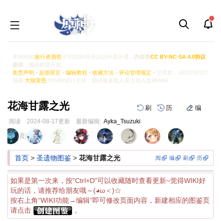
本WIKI由
旅行者酒馆
于2020年03月14日申请开通，
内容按
CC BY-NC-SA 4.0协议
提供
，编辑权限开放。
免责声明
•
反馈留言
•
编辑教程
•
收藏方法
•
评论管理规定
• 交流群：1018709157
感谢
大猫雷恩
对WIKI设计支持，期待更多能人异士加入原神WIKI。
花海甘露之光
刷
历
编
阅读
2024-08-17
更新
最新编辑:
Ayka_Tsuzuki
跳
跳
页面贡献者 :
到
到
导
搜
首页
>
圣遗物图鉴
>
花海甘露之光
阅
编
刷
历
航
索
如果是第一次来，按"Ctrl+D"可以收藏随时查看更新~觉得WIKI好
玩的话，请推荐给朋友哦～(◕ω＜)☆
按右上角“WIKI功能→编辑”即可修改页面内容，新建相应的图鉴页
请点击
。