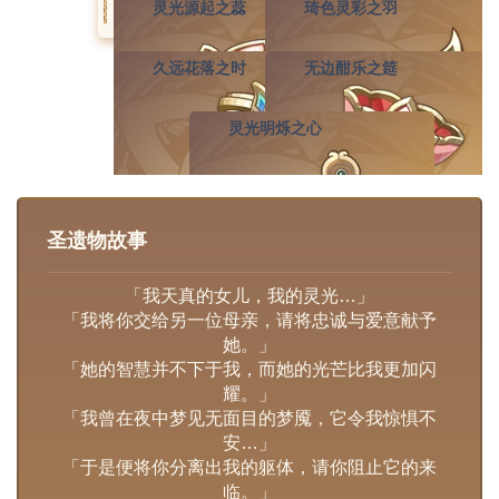
灵光源起之蕊
琦色灵彩之羽
久远花落之时
无边酣乐之筵
灵光明烁之心
圣遗物故事
「我天真的女儿，我的灵光…」
「我将你交给另一位母亲，请将忠诚与爱意献予
她。」
「她的智慧并不下于我，而她的光芒比我更加闪
耀。」
「我曾在夜中梦见无面目的梦魇，它令我惊惧不
安…」
「于是便将你分离出我的躯体，请你阻止它的来
临。」