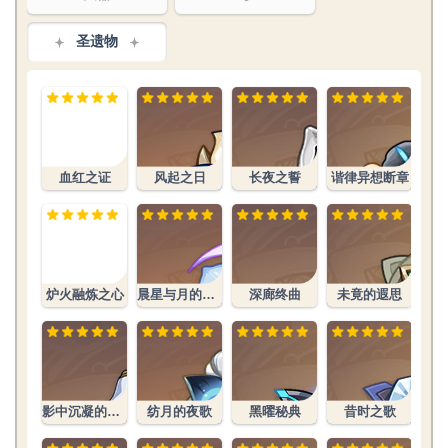
圣遗物
文件:血红之
证生之花.png
血红之证
风起之日
长夜之誓
谐律异想断章
文件:炉火融
炼之心生之
花.png
炉火融炼之心
晨星与月的晓歌
深廊终曲
未竟的遐思
影中沉凝的幻灭
纺月的夜歌
黑曜秘典
昔时之歌
花