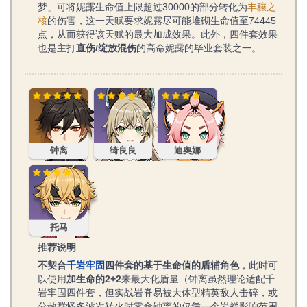
梦」可将妮露生命值上限超过30000的部分转化为
丰穰之
核
的伤害，这一天赋要求妮露尽可能堆砌生命值至74445
点，从而获得该天赋的最大加成效果。此外，四件套效果
也是主打
直伤/绽放混伤
的高命妮露的毕业套装之一。
钟离
绮良良
迪奥娜
钟离
绮良良
迪奥娜
托马
托马
推荐说明
不契合
千岩牢固
四件套的基于生命值的盾辅角色
，此时可
以使用
加生命的2+2
来最大化盾量（钟离虽然理论适配千
岩牢固四件套，但实战岩脊易被大体型精英敌人击碎，或
分散群怪多波次转火时零命钟离的仅凭一个岩脊影响范围