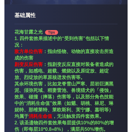
基础属性
花海甘露之光
Tips
1. 四件套效果描述中的“受到伤害”包括以下情
况：
敌方单位伤害
：指由怪物、动物的
直接攻击
所造
成的伤害
剧变反应伤害
：指剧变反应直接对装备者造成的
伤害，如感电、超载、燃烧以及原绽放、超绽
放、烈绽放的草原核迸发伤害等。
其余环境伤害，比如龙脊雪山严寒、层岩巨渊黑
泥、须弥死域、稻妻雷池、兽境猎犬的「侵蚀」
效果、碰撞（摔落）伤害等，以及部分角色技能
中的“消耗生命值”效果（如魈、胡桃、林尼、琳
妮特、那维莱特、莱欧斯利、芙宁娜、嘉明等）
均属于
消耗生命值
，无法触发四件套效果。
2. 该圣遗物四件套效果每层提供10%的80%的增
伤（即每层10*0.8=8%），满层共50%增伤。