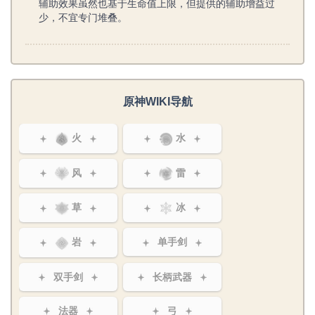
辅助效果虽然也基于生命值上限，但提供的辅助增益过
少，不宜专门堆叠。
原神WIKI导航
火
水
风
雷
草
冰
岩
单手剑
双手剑
长柄武器
法器
弓