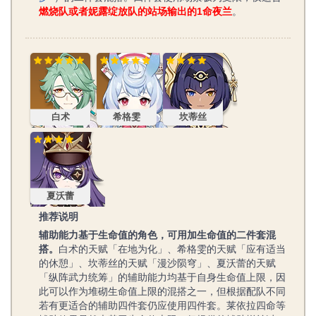
燃烧队或者妮露绽放队的站场输出的1命夜兰
。
白术
希格雯
坎蒂丝
白术
希格雯
坎蒂丝
夏沃蕾
夏沃蕾
推荐说明
辅助能力基于生命值的角色，可用加生命值的二件套混
搭。
白术的天赋「在地为化」、希格雯的天赋「应有适当
的休憩」、坎蒂丝的天赋「漫沙陨穹」、夏沃蕾的天赋
「纵阵武力统筹」的辅助能力均基于自身生命值上限，因
此可以作为堆砌生命值上限的混搭之一，但根据配队不同
若有更适合的辅助四件套仍应使用四件套。莱依拉四命等