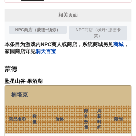
相关页面
NPC商店（蒙德~须弥）
NPC商店（枫丹~挪德卡
莱）
本条目为游戏内NPC商人或商店，系统商城另见
商城
，
家园商店详见
洞天百宝
蒙德
坠星山谷·果酒湖
楠塔克
限
刷
数
购
新
商品名称
价格
限制
量
数
时
量
间