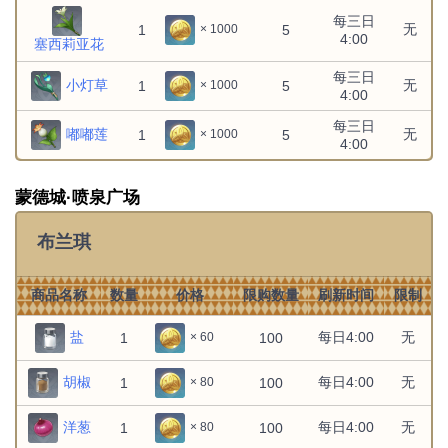
每三日
无
1
5
× 1000
4:00
塞西莉亚花
每三日
小灯草
无
1
5
× 1000
4:00
每三日
嘟嘟莲
无
1
5
× 1000
4:00
蒙德城·喷泉广场
布兰琪
商品名称
数量
价格
限购数量
刷新时间
限制
盐
每日4:00
无
1
100
× 60
胡椒
每日4:00
无
1
100
× 80
洋葱
每日4:00
无
1
100
× 80