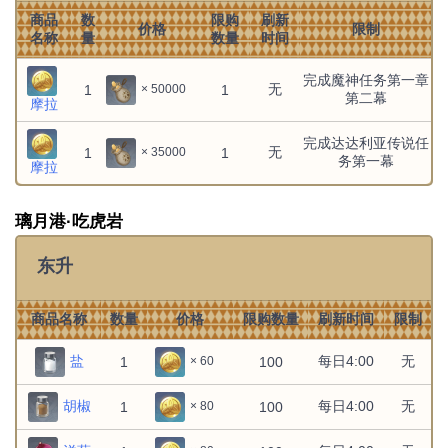
1
1
无
无
1
1
× 5000
食谱：琼玉果汤
商品
数
限购
刷新
价格
限制
名称
量
数量
时间
迪卢克：蓄势待发
无
无
1
1
× 1
完成魔神任务第一章
无
迪奥娜：闲暇时光
无
无
1
1
× 50000
1
1
× 1
第二幕
摩拉
那维莱特：闲暇时光
无
无
1
1
× 1
完成达达利亚传说任
无
1
1
× 35000
务第一幕
摩拉
重云：闲暇时光
无
无
1
1
× 1
璃月港·吃虎岩
钟离：庄严仪容
无
无
1
1
× 1
东升
文件:闲云：尽在掌握.png
无
无
1
1
× 1
闲云：尽在掌握
商品名称
数量
价格
限购数量
刷新时间
限制
文件:阿贝多：速写要义.png
无
无
1
1
× 1
阿贝多：速写要义
盐
每日4:00
无
1
100
× 60
雷泽：凝神等待
无
无
1
1
× 1
胡椒
每日4:00
无
1
100
× 80
雷泽：蓄势待发
无
无
1
1
× 1