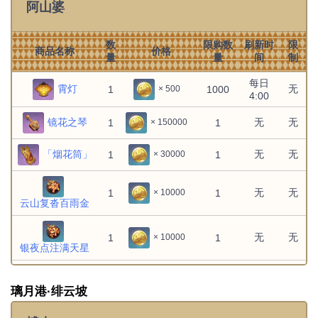
阿山婆
冒险等级
不刷新
1
1
× 5000
30级
食谱：四方和平
数
限购数
刷新时
限
商品名称
价格
量
量
间
制
冒险等级
不刷新
1
1
× 5000
20级
食谱：兽肉薄荷卷
每日
霄灯
无
1
1000
× 500
4:00
冒险等级
不刷新
1
1
× 5000
20级
镜花之琴
无
无
1
1
× 150000
食谱：龙须面
冒险等级
「烟花筒」
无
无
1
1
× 30000
不刷新
1
1
× 5000
20级
食谱：肉末酿豆腐
无
无
1
1
× 10000
云山复沓百雨金
无
无
1
1
× 10000
银夜点注满天星
无
无
1
1
× 10000
璃月港·绯云坡
霁青杳漫染寒英