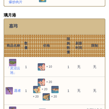
无
无
奶酪
每日4:00
无
1
1
× 1
1
10
× 420
爆炒肉片
塔利雅：悠闲仪态
文件:夏沃蕾：砥兵备战.png
培根
每日4:00
无
1
10
× 720
无
无
1
1
× 1
璃月港
夏沃蕾：砥兵备战
香肠
每日4:00
无
1
10
× 840
夏洛蒂：留影灵感
无
无
1
1
× 1
嘉玮
多莉：富商气势
无
无
1
1
× 1
限
数
购
刷新
商品名称
价格
限制
夜兰：优雅仪容
无
无
1
1
× 1
量
数
时间
量
夜兰：闲暇时光
无
无
1
1
× 1
无
无
1
1
× 10
「灵沼云
娜维娅：优雅仪容
无
无
1
1
× 1
池」
× 20
安柏：热情问候
无
无
1
1
× 1
× 20
愿者
无
无
1
1
宵宫：自信满满
无
无
1
1
× 1
× 20
× 20
文件:希格雯：泡泡飘飘.png
无
无
1
1
× 1