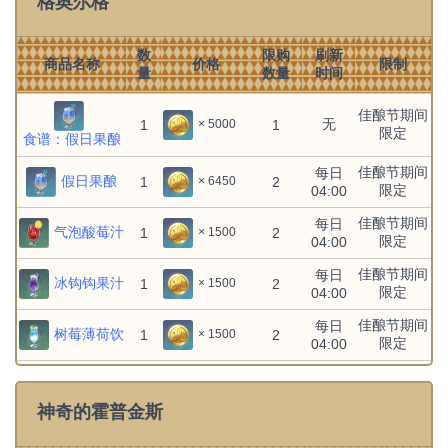
格奥尔格
数
限购
刷新
商品名称
价格
限制
量
数量
时间
佳酿节期间
无
1
1
× 5000
限定
食谱：假日果酿
佳酿节期间
每日
假日果酿
1
2
× 6450
限定
04:00
佳酿节期间
每日
气泡酸莓汁
1
2
× 1500
限定
04:00
佳酿节期间
每日
冰钩钩果汁
1
2
× 1500
限定
04:00
佳酿节期间
每日
树莓薄荷饮
1
2
× 1500
限定
04:00
佳酿节期间
每日
苹果酿
1
2
× 1500
限定
04:00
神奇的霍普金斯