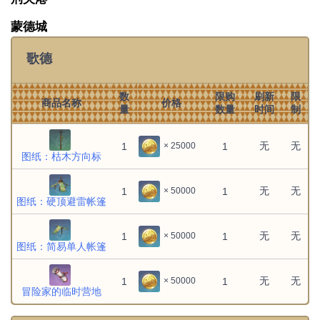
蒙德城
歌德
数
限购
刷新
限
商品名称
价格
量
数量
时间
制
无
无
1
1
× 25000
图纸：枯木方向标
无
无
1
1
× 50000
图纸：硬顶避雷帐篷
无
无
1
1
× 50000
图纸：简易单人帐篷
无
无
1
1
× 50000
冒险家的临时营地