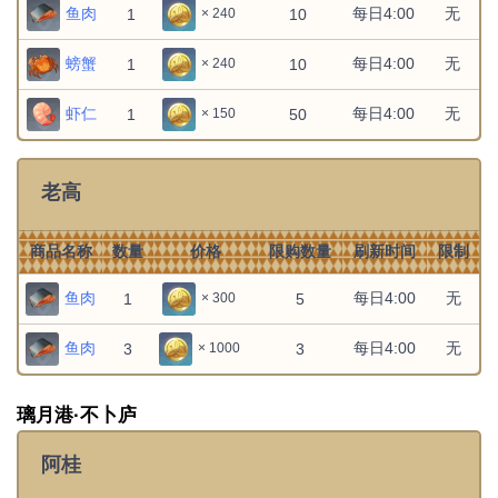
鱼肉
每日4:00
无
1
10
× 240
文件:艾梅莉埃：轻嗅芬芳.png
无
无
1
1
× 1
艾梅莉埃：轻嗅芬芳
螃蟹
每日4:00
无
1
10
× 240
芙宁娜：品茶时间
无
无
1
1
× 1
虾仁
每日4:00
无
1
50
× 150
芭芭拉：欢欣鼓舞
无
无
1
1
× 1
文件:茜特菈莉：阅读有感.png
老高
无
无
1
1
× 1
茜特菈莉：阅读有感
莫娜：优雅仪容
无
无
1
1
× 1
商品名称
数量
价格
限购数量
刷新时间
限制
鱼肉
每日4:00
无
莱依拉：推进论文
无
无
1
5
× 300
1
1
× 1
鱼肉
每日4:00
无
莱欧斯利：整理仪容
无
无
3
3
× 1000
1
1
× 1
文件:菈乌玛：和谐对谈.png
无
无
1
1
× 1
菈乌玛：和谐对谈
璃月港·不卜庐
文件:菲林斯：小小朋友.png
无
无
1
1
× 1
阿桂
菲林斯：小小朋友