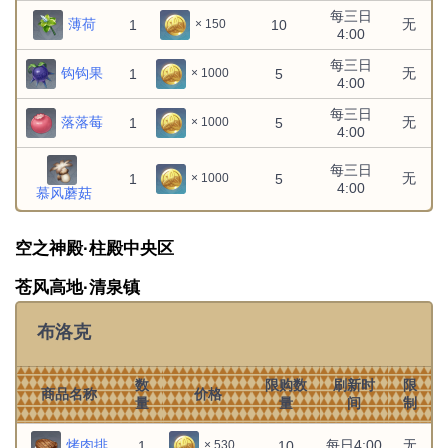
每三日
薄荷
无
1
10
× 150
4:00
每三日
钩钩果
无
1
5
× 1000
4:00
每三日
落落莓
无
1
5
× 1000
4:00
每三日
无
1
5
× 1000
4:00
慕风蘑菇
空之神殿·柱殿中央区
苍风高地·清泉镇
布洛克
数
限购数
刷新时
限
商品名称
价格
量
量
间
制
烤肉排
每日4:00
无
1
10
× 530