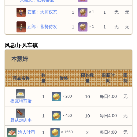
每周一
糖
无
1
10
× 450
云堇：大师仪态
无
无
1
1
× 1
4:00
每周一
蟹黄
无
1
10
× 1125
五郎：蓄势待发
无
无
1
1
× 1
4:00
每周一
果酱
无
1
10
× 1475
优菈：优雅仪容
无
无
1
1
× 1
4:00
风息山·风车镇
每周一
奶酪
无
1
10
× 420
克洛琳德：威慑姿态
无
无
1
1
× 1
4:00
本瑟姆
每周一
培根
无
1
10
× 720
八重神子：祝祷之时
无
无
1
1
× 1
4:00
数
限购数
刷新时
限
商品名称
价格
量
量
间
制
每周一
香肠
无
1
10
× 840
凝光：典雅仪容
无
无
1
1
× 1
4:00
每日4:00
无
1
10
× 200
凯亚：闲暇时光
无
无
提瓦特煎蛋
1
1
× 1
刻晴：砥兵备战
无
无
每日4:00
无
1
1
× 1
1
10
× 450
野菇鸡肉串
北斗：共饮之邀
无
无
1
1
× 1
渔人吐司
每日4:00
无
1
2
× 1550