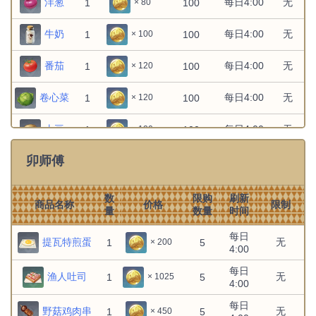
洋葱
每日4:00
无
1
100
× 80
文件:雷电将军：御令示下.png
无
无
1
1
× 1
雷电将军：御令示下
牛奶
每日4:00
无
1
100
× 100
雷电将军：砥兵备战
无
无
1
1
× 1
番茄
每日4:00
无
1
100
× 120
香菱：欢欣鼓舞
无
无
1
1
× 1
卷心菜
每日4:00
无
1
100
× 120
魈：蓄势待发
无
无
1
1
× 1
土豆
每日4:00
无
1
100
× 120
鹿野院平藏：凝神思索
无
无
1
1
× 1
卯师傅
小麦
每日4:00
无
1
100
× 100
稻米
每日4:00
无
1
100
× 100
数
限购
刷新
商品名称
价格
限制
量
数量
时间
豆腐
每日4:00
无
1
100
× 100
每日
提瓦特煎蛋
无
1
5
× 200
4:00
杏仁
每日4:00
无
1
100
× 120
每日
渔人吐司
无
1
5
× 1025
4:00
虾仁
每日4:00
无
1
100
× 120
每日
野菇鸡肉串
无
1
5
× 450