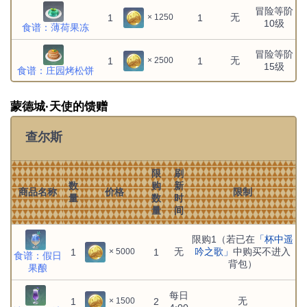
冒险等阶
无
1
1
× 1250
10级
食谱：薄荷果冻
冒险等阶
无
1
1
× 2500
15级
食谱：庄园烤松饼
冒险等阶
无
1
1
× 2500
蒙德城·天使的馈赠
20级
食谱：火火肉酱面
查尔斯
冒险等阶
无
1
1
× 2500
食谱：白汁时蔬烩
25级
肉
限
刷
数
购
新
商品名称
价格
限制
量
数
时
冒险等阶
无
1
1
× 2500
量
间
食谱：嘟嘟莲海鲜
30级
羹
限购1（若已在
「杯中遥
冒险等阶
无
吟之歌」
中购买不进入
1
1
× 5000
食谱：假日
无
1
1
× 2500
35级
背包）
食谱：黄油松茸
果酿
冒险等阶
每日
无
无
1
1
× 2500
1
2
× 1500
40级