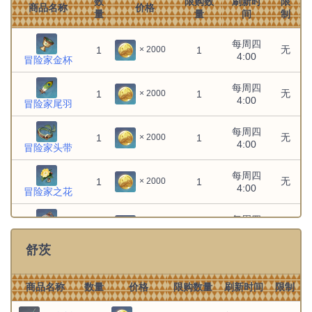
数
限购数
刷新时
限
每日
商品名称
价格
口袋魔导书
无
1
1
× 600
量
量
间
制
无
无
1
1
× 225
4:00
四方之风的
记忆
每日
每周四
历练的猎弓
无
1
1
× 600
无
1
1
× 2000
4:00
4:00
冒险家金杯
无
无
1
1
× 225
北陆单手剑
每周四
原胚
无
1
1
× 2000
4:00
冒险家尾羽
摩拉
无
无
1600
60
× 1
每周四
无
1
1
× 2000
4:00
在其余所有商品购
冒险家头带
摩拉
无
无
1600
× 2
买完毕后才可购买
每周四
无
1
1
× 2000
4:00
冒险家之花
无
无
1
1
× 150000
风花节纪念
气球
每周四
无
1
1
× 2000
4:00
冒险家怀表
无
无
1
1
× 150000
舒茨
风物之诗琴
商品名称
数量
价格
限购数量
刷新时间
限制
无
无
1
1
× 150000
风佑之羽球