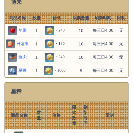
博来
无
无
1
1
× 10000
雪散烟火次第悬
商品名称
数量
价格
限购数量
刷新时间
限制
无
无
1
1
× 10000
金盏荧华自卷旋
苹果
每三日4:00
无
1
10
× 240
无
无
1
1
× 10000
日落果
每三日4:00
无
1
10
× 170
瑞月火树落白间
鱼肉
每三日4:00
无
1
10
× 240
无
无
1
1
× 10000
憨状可掬梧枝团
星螺
每三日4:00
无
1
5
× 1000
无
无
1
1
× 10000
焰光闪闪嘟嘟可
星稀
无
无
1
1
× 10000
财运亨通一岁中
限
刷
数
购
新
商品名称
价格
限制
无
无
1
1
× 10000
量
数
时
千折不屈犹壮气
量
间