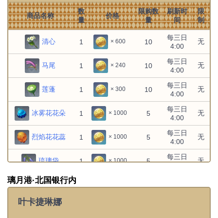
菲米尼：抱头防御
无
无
1
1
× 1
数
限购数
刷新时
限
商品名称
价格
量
量
间
制
菲谢尔：典雅仪容
无
无
1
1
× 1
每三日
清心
无
1
10
× 600
4:00
文件:菲谢尔：皇女威仪.png
无
无
1
1
× 1
菲谢尔：皇女威仪
每三日
马尾
无
1
10
× 240
4:00
行秋：闲暇时刻
无
无
1
1
× 1
每三日
莲蓬
无
1
10
× 300
4:00
诺艾尔：优雅仪容
无
无
1
1
× 1
每三日
冰雾花花朵
无
1
5
× 1000
4:00
赛索斯：诚恳交涉
无
无
1
1
× 1
每三日
烈焰花花蕊
无
1
5
× 1000
4:00
文件:赛诺：决斗开始.png
无
无
1
1
× 1
赛诺：决斗开始
每三日
琉璃袋
无
1
5
× 1000
4:00
赛诺：砥兵备战
无
无
1
1
× 1
璃月港·北国银行内
无
无
1
1
× 2500
食谱：莲子禽蛋羹
辛焱：演奏时刻
无
无
1
1
× 1
叶卡捷琳娜
达达利亚：蓄势待发
无
无
× 1