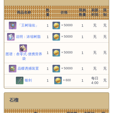
屑
数
限购
刷新
限
商品名称
价格
量
数量
时间
制
无
无
1
6
× 10
坚牢黄玉碎
屑
「王树瑞佑」
无
无
1
1
× 50000
说明：浓缩树脂
无
无
1
1
× 50000
无
无
1
6
× 10
最胜紫晶碎
屑
无
无
1
1
× 50000
图谱：叁零式·便携营养
无
无
1
3
× 4
袋
高塔孤王的
破瓦
晶蝶诱捕装置
无
无
1
1
× 50000
每日
无
无
1
3
× 4
凛风奔狼的
银剑
无
1
1
× 600
4:00
始龀
每日
佣兵重剑
无
1
1
× 600
4:00
无
无
1
3
× 4
石榴
狮牙斗士的
每日
枷锁
铁尖枪
无
1
1
× 600
4:00