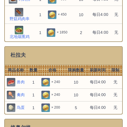
每日4:00
无
1
10
× 450
野菇鸡肉串
每日4:00
无
1
2
× 1850
北地烟熏鸡
杜拉夫
商品名称
数量
价格
限购数量
刷新时间
限制
兽肉
每日4:00
无
1
10
× 240
禽肉
每日4:00
无
1
10
× 240
鸟蛋
每日4:00
无
1
5
× 200