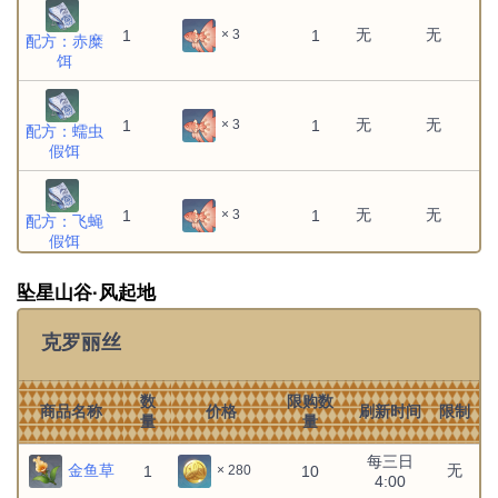
无
无
1
1
× 3
配方：赤糜
饵
无
无
1
1
× 3
配方：蠕虫
假饵
无
无
1
1
× 3
配方：飞蝇
假饵
× 20
坠星山谷·风起地
× 20
风缠
无
无
1
1
克罗丽丝
× 20
× 20
数
限购数
商品名称
价格
刷新时间
限制
各国钓鱼协
量
量
无
1
1
× 3
会限购1个
鱼线稳定器
每三日
金鱼草
无
1
10
× 280
4:00