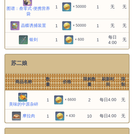
无
无
1
1
× 50000
图谱：叁零式·便携营养
冒险等级
不刷新
1
1
× 2500
袋
20级
食谱：水晶虾
晶蝶诱捕装置
无
无
1
1
× 50000
冒险等级
不刷新
1
1
× 2500
15级
食谱：凉拌薄荷
每日
银剑
无
1
1
× 600
4:00
冒险等级
不刷新
1
1
× 2500
每日
20级
佣兵重剑
无
1
1
× 600
食谱：蟹黄豆腐
4:00
苏二娘
每日
冒险等级
铁尖枪
无
1
不刷新
1
× 600
1
1
× 5000
4:00
30级
食谱：水煮黑背鲈
数
限购数
刷新时
限
每日
商品名称
价格
口袋魔导书
无
1
1
× 600
量
量
间
制
冒险等级
4:00
不刷新
1
1
× 5000
35级
食谱：松鼠鱼
每日
历练的猎弓
无
1
1
× 600
每日4:00
无
1
2
× 6600
4:00
美味的中原杂碎
冒险等级
不刷新
1
1
× 5000
40级
食谱：来来菜
摩拉肉
每日4:00
无
1
10
× 430
冒险等级
不刷新
1
1
× 5000
25级
食谱：扣三丝