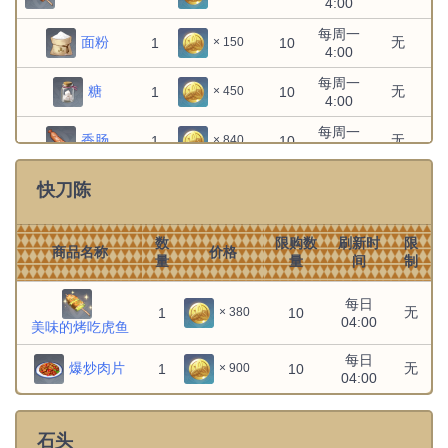
4:00
每周一
面粉
无
1
10
× 150
4:00
每周一
糖
无
1
10
× 450
4:00
每周一
香肠
无
1
10
× 840
4:00
每周一
快刀陈
火腿
无
1
10
× 630
4:00
每日
鱼肉
无
1
10
× 240
数
限购数
刷新时
限
4:00
商品名称
价格
量
量
间
制
每日
螃蟹
无
1
10
× 240
4:00
每日
无
1
10
× 380
04:00
美味的烤吃虎鱼
每三日
竹笋
无
1
10
× 240
4:00
每日
爆炒肉片
无
1
10
× 900
每三日
04:00
莲蓬
无
1
10
× 300
4:00
每三日
松茸
无
1
10
× 300
石头
4:00