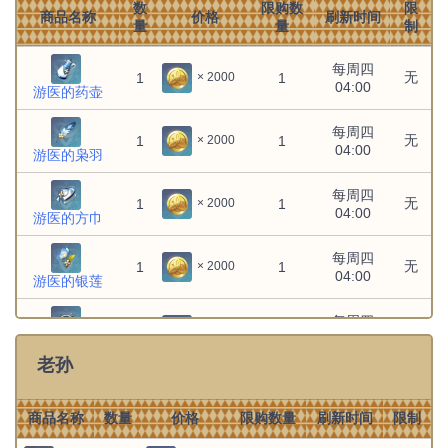
砂糖：灵感巧发
无
无
1
1
× 1
数
限购数
限
商品名称
价格
刷新时间
量
量
制
神里绫人：庄严仪容
无
无
1
1
× 1
每周四
无
1
1
× 2000
04:00
游医的药壶
文件:神里绫华：待舞雅姿.png
无
无
1
1
× 1
神里绫华：待舞雅姿
每周四
无
1
1
× 2000
04:00
游医的枭羽
米卡：努力交涉
无
无
1
1
× 1
每周四
文件:米卡：砥兵备战.png
无
1
1
× 2000
无
无
1
1
× 1
04:00
米卡：砥兵备战
游医的方巾
纳西妲：观察探寻
无
无
1
1
× 1
每周四
无
1
1
× 2000
04:00
游医的银莲
罗莎莉亚：摆弄武器
无
无
1
1
× 1
每周四
无
1
1
× 2000
04:00
游医的怀钟
胡桃：闲暇时刻
无
无
1
1
× 1
老孙
艾尔海森：去除杂音
无
无
1
1
× 1
商品名称
数量
价格
限购数量
刷新时间
限制
艾尔海森：阅读时间
无
无
1
1
× 1