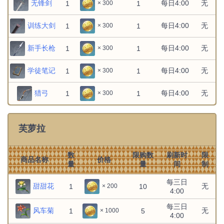
无锋剑
每日4:00
无
1
1
× 300
训练大剑
每日4:00
无
1
1
× 300
新手长枪
每日4:00
无
1
1
× 300
学徒笔记
每日4:00
无
1
1
× 300
猎弓
每日4:00
无
1
1
× 300
芙萝拉
数
限购数
刷新时
限
商品名称
价格
量
量
间
制
每三日
甜甜花
无
1
10
× 200
4:00
每三日
风车菊
无
1
5
× 1000
4:00