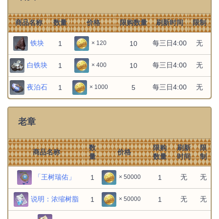
每三日
蘑菇
无
1
10
× 180
4:00
商品名称
数量
价格
限购数量
刷新时间
限制
每三日
胡萝卜
无
1
10
× 260
铁块
每三日4:00
无
1
10
× 120
4:00
每三日
白铁块
白萝卜
每三日4:00
无
无
1
1
10
10
× 400
× 350
4:00
每三日
夜泊石
每三日4:00
无
1
5
× 1000
绝云椒椒
无
1
5
× 1000
4:00
冒险等级
不刷新
1
1
× 1250
老章
10级
食谱：烤吃虎鱼
冒险等级
不刷新
1
数
1
限购
刷新
限
× 1250
10级
商品名称
价格
食谱：米窝窝
量
数量
时间
制
冒险等级
「王树瑞佑」
无
无
1
1
× 50000
不刷新
1
1
× 1250
10级
食谱：蜜汁叉烧
说明：浓缩树脂
无
无
1
1
× 50000
冒险等级
不刷新
1
1
× 2500
15级
食谱：香嫩椒椒鸡