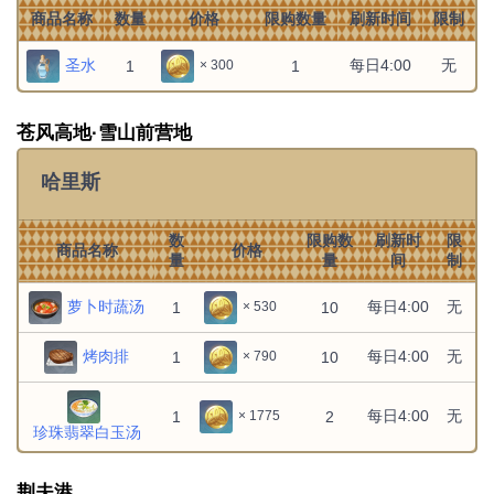
商品名称
数量
价格
限购数量
刷新时间
限制
圣水
每日4:00
无
1
1
× 300
苍风高地·雪山前营地
哈里斯
数
限购数
刷新时
限
商品名称
价格
量
量
间
制
萝卜时蔬汤
每日4:00
无
1
10
× 530
烤肉排
每日4:00
无
1
10
× 790
每日4:00
无
1
2
× 1775
珍珠翡翠白玉汤
荆夫港