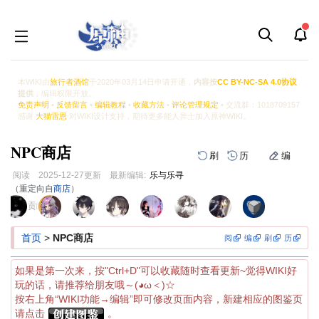
本WIKI由
旅行者酒馆
于2020年03月14日申请开通，
内容按
CC BY-NC-SA 4.0协议
提供
，编辑权限开放。
免责声明
•
反馈留言
•
编辑教程
•
收藏方法
•
评论管理规定
• 交流群：1018709157
感谢
大猫雷恩
对WIKI设计支持，期待更多能人异士加入原神WIKI。
NPC商店
刷
历
编
阅读
2025-12-27
更新
最新编辑:
乐与乐寻
（重定向自
商店
）
跳
跳
页面贡献者 :
到
到
导
搜
首页
>
NPC商店
阅
编
刷
历
航
索
如果是第一次来，按"Ctrl+D"可以收藏随时查看更新~觉得WIKI好
玩的话，请推荐给朋友哦～(◕ω＜)☆
按右上角“WIKI功能→编辑”即可修改页面内容，新建相应的图鉴页
请点击
。