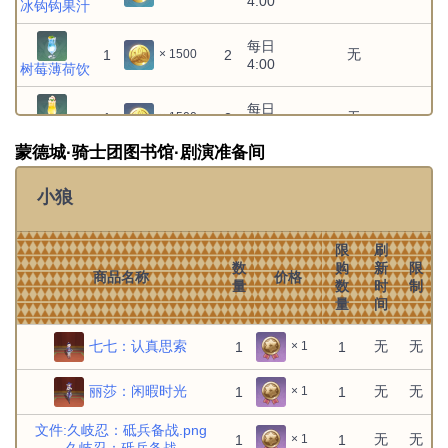
4:00
食谱：「堆高高」
冰钩钩果汁
冒险等阶
每日
无
无
1
1
× 5000
1
2
× 1500
30级
4:00
食谱：鲜虾脆薯盏
树莓薄荷饮
冒险等阶
每日
无
无
1
1
× 5000
1
2
× 1500
30级
4:00
食谱：兽肉旋风
苹果酿
蒙德城·骑士团图书馆·剧演准备间
冒险等阶
每日
无
无
1
1
× 5000
1
2
× 1500
30级
4:00
小狼
食谱：苹果卷卷
气泡酸莓汁
每周一
面粉
无
1
10
× 150
4:00
限
刷
数
购
新
限
商品名称
价格
每周一
奶油
无
量
数
时
制
1
10
× 150
4:00
量
间
每周一
熏禽肉
无
1
10
× 900
4:00
七七：认真思索
无
无
1
1
× 1
每周一
黄油
无
1
10
× 270
丽莎：闲暇时光
无
无
1
1
× 1
4:00
每周一
文件:久岐忍：砥兵备战.png
火腿
无
1
10
× 630
无
无
1
1
× 1
4:00
久岐忍：砥兵备战