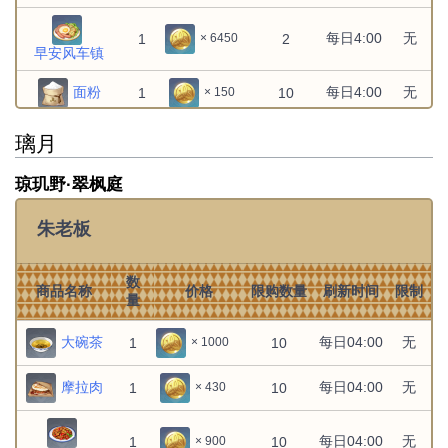
千织：蓄势待发
无
无
1
1
× 1
每日4:00
无
1
2
× 6450
早安风车镇
卡维：严谨交涉
无
无
1
1
× 1
面粉
每日4:00
无
1
10
× 150
文件:卡齐娜：舞间休憩.png
无
无
1
1
× 1
卡齐娜：舞间休憩
璃月
奶油
每日4:00
无
1
10
× 150
可莉：开心时光
无
无
1
1
× 1
熏禽肉
每日4:00
无
琼玑野·翠枫庭
1
10
× 900
可莉：炸弹满满
无
无
1
1
× 1
朱老板
黄油
每日4:00
无
1
10
× 270
嘉明：完美拍档
无
无
1
1
× 1
火腿
每日4:00
无
1
10
× 630
数
商品名称
价格
限购数量
刷新时间
限制
文件:坎蒂丝：弦上雅音.png
量
无
无
1
1
× 1
坎蒂丝：弦上雅音
糖
每日4:00
无
1
10
× 450
大碗茶
每日04:00
无
1
10
× 1000
坎蒂丝：砥兵备战
无
无
1
1
× 1
蟹黄
每日4:00
无
1
10
× 1125
摩拉肉
每日04:00
无
1
10
× 430
基尼奇：战斗准备
无
无
1
1
× 1
果酱
每日4:00
无
1
10
× 1475
每日04:00
无
1
10
× 900
文件:塔利雅：悠闲仪态.png