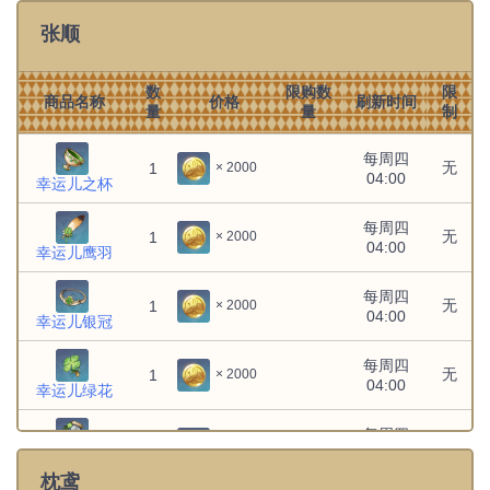
海灯节特色热卤面
张顺
流浪者：回首周视
无
无
1
1
× 1
无
无
1
10
× 6225
海灯节特色来来菜
温迪：俏皮噤声
无
无
1
1
× 1
数
限购数
限
商品名称
价格
刷新时间
量
量
制
文件:温迪：即兴表演.png
无
无
1
10
× 7050
无
无
1
1
× 1
温迪：即兴表演
海灯节特色扣三丝
每周四
无
1
× 2000
04:00
文件:烟绯：群案尽览.png
幸运儿之杯
无
无
1
1
× 1
烟绯：群案尽览
每周四
无
1
× 2000
文件:爱可菲：臻品已成.png
04:00
无
无
1
1
× 1
幸运儿鹰羽
爱可菲：臻品已成
每周四
玛拉妮：豚豚舞蹈
无
无
1
1
× 1
无
1
× 2000
04:00
幸运儿银冠
文件:玛薇卡：巡航间隙.png
无
无
1
1
× 1
玛薇卡：巡航间隙
每周四
无
1
× 2000
04:00
幸运儿绿花
珊瑚宫心海：闲暇时光
无
无
1
1
× 1
每周四
无
1
× 2000
04:00
幸运儿沙漏
珐露珊：轻松畅谈
无
无
1
1
× 1
枕鸢