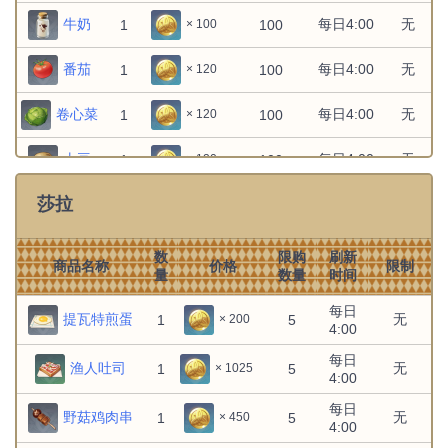
牛奶
每日4:00
无
1
100
× 100
番茄
每日4:00
无
1
100
× 120
卷心菜
每日4:00
无
1
100
× 120
土豆
每日4:00
无
1
100
× 120
莎拉
小麦
每日4:00
无
1
100
× 100
数
限购
刷新
商品名称
价格
限制
量
数量
时间
每日
提瓦特煎蛋
无
1
5
× 200
4:00
每日
渔人吐司
无
1
5
× 1025
4:00
每日
野菇鸡肉串
无
1
5
× 450
4:00