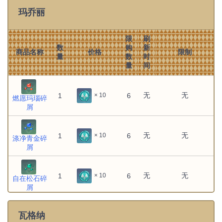
玛乔丽
限
刷
数
购
新
商品名称
价格
限制
量
数
时
量
间
无
无
1
6
× 10
燃愿玛瑙碎
屑
无
无
1
6
× 10
涤净青金碎
屑
无
无
1
6
× 10
自在松石碎
屑
瓦格纳
无
无
1
6
× 10
哀叙冰玉碎