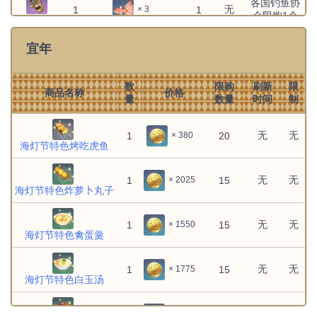
各国钓鱼协
希格雯：泡泡飘飘
无
1
1
× 3
会限购1个
鱼线稳定器
文件:希诺宁：速滑准备.png
无
无
1
1
× 1
希诺宁：速滑准备
宜年
恰斯卡：闲暇时光
无
无
1
1
× 1
数
限购
刷新
限
商品名称
价格
量
数量
时间
制
托马：闲暇时光
无
无
1
1
× 1
无
无
提纳里：凝神思索
无
无
1
20
× 380
1
1
× 1
海灯节特色烤吃虎鱼
文件:早柚：睡眼惺忪.png
无
无
1
1
× 1
早柚：睡眼惺忪
无
无
1
15
× 2025
海灯节特色炸萝卜丸子
林尼：优雅问候
无
无
1
1
× 1
无
无
1
15
× 1550
海灯节特色禽蛋羹
枫原万叶：巧奏音律
无
无
1
1
× 1
无
无
1
15
× 1775
柯莱：凝神思索
无
无
1
1
× 1
海灯节特色白玉汤
柯莱：好奇张望
无
无
1
1
× 1
无
无
1
15
× 2150