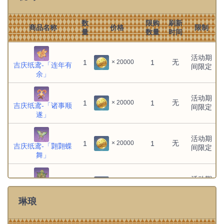
文件:班尼特：欢欣鼓舞.png
无
无
1
1
× 1
班尼特：欢欣鼓舞
数
限购
刷新
商品名称
价格
限制
量
数量
时间
班尼特：自信满满
无
无
1
1
× 1
活动期
琳妮特：优雅问候
无
无
1
1
× 1
无
1
1
× 20000
吉庆纸鸢-「连年有
间限定
余」
琴：闲暇时光
无
无
1
1
× 1
活动期
无
1
1
× 20000
吉庆纸鸢-「诸事顺
间限定
瑶瑶：开心问候
无
无
1
1
× 1
遂」
文件:瓦雷莎：豪意战姿.png
无
无
1
1
× 1
瓦雷莎：豪意战姿
活动期
无
1
1
× 20000
吉庆纸鸢-「翾翾蝶
间限定
舞」
甘雨：娴静仪容
无
无
1
1
× 1
文件:申鹤：施符役灵.png
活动期
无
无
1
1
× 1
无
1
1
× 20000
申鹤：施符役灵
吉庆纸鸢-「亨通财
间限定
运」
琳琅
白术：闲暇时光
无
无
1
1
× 1