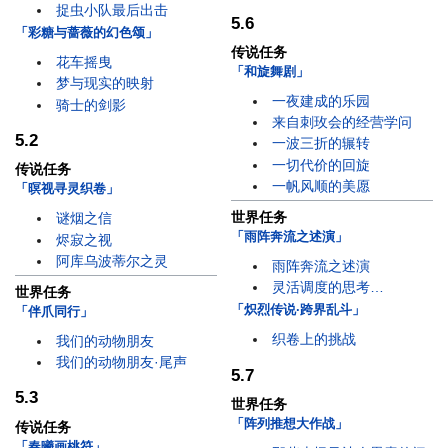
捉虫小队最后出击
5.6
「彩糖与蔷薇的幻色颂」
传说任务
花车摇曳
「和旋舞剧」
梦与现实的映射
一夜建成的乐园
骑士的剑影
来自刺玫会的经营学问
5.2
一波三折的辗转
一切代价的回旋
传说任务
一帆风顺的美愿
「暝视寻灵织卷」
世界任务
谜烟之信
「雨阵奔流之述演」
烬寂之视
阿库乌波蒂尔之灵
雨阵奔流之述演
灵活调度的思考…
世界任务
「炽烈传说·跨界乱斗」
「伴爪同行」
织卷上的挑战
我们的动物朋友
我们的动物朋友·尾声
5.7
5.3
世界任务
「阵列推想大作战」
传说任务
「春曦画桃符」