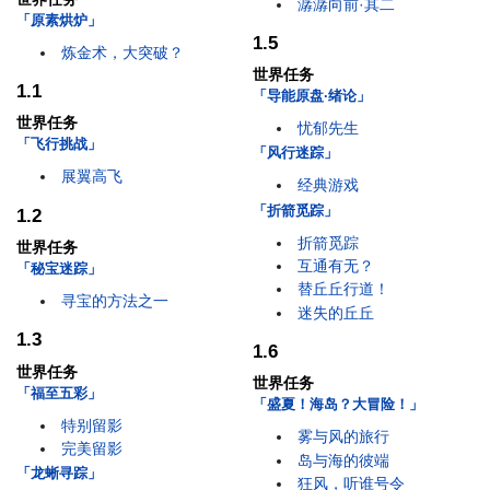
潺潺向前·其二
「原素烘炉」
1.5
炼金术，大突破？
世界任务
1.1
「导能原盘·绪论」
世界任务
忧郁先生
「飞行挑战」
「风行迷踪」
展翼高飞
经典游戏
「折箭觅踪」
1.2
折箭觅踪
世界任务
互通有无？
「秘宝迷踪」
替丘丘行道！
寻宝的方法之一
迷失的丘丘
1.3
1.6
世界任务
世界任务
「福至五彩」
「盛夏！海岛？大冒险！」
特别留影
雾与风的旅行
完美留影
岛与海的彼端
「龙蜥寻踪」
狂风，听谁号令