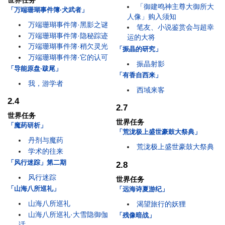
世界任务
「御建鸣神主尊大御所大
「万端珊瑚事件簿·犬武者」
人像」购入须知
万端珊瑚事件簿·黑影之谜
笔友、小说鉴赏会与超幸
万端珊瑚事件簿·隐秘踪迹
运的大将
万端珊瑚事件簿·稍欠灵光
「振晶的研究」
万端珊瑚事件簿·它的认可
振晶射影
「导能原盘·跋尾」
「有香自西来」
我，游学者
西域来客
2.4
2.7
世界任务
世界任务
「魔药研析」
「荒泷极上盛世豪鼓大祭典」
丹剂与魔药
荒泷极上盛世豪鼓大祭典
学术的往来
「风行迷踪」第二期
2.8
风行迷踪
世界任务
「山海八所巡礼」
「远海诗夏游纪」
山海八所巡礼
渴望旅行的妖狸
山海八所巡礼·大雪隐御伽
「残像暗战」
话