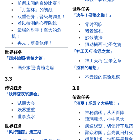
前所未闻的奇妙比赛？
世界任务
「月莲杯」的初战
「决斗！召唤之巅！」
双重任务，晋级与调查！
难以揣测的心理防线
零时召唤
最强的对手！至大的危
诸景巡礼
机！
妙骰战法
再见，蕈兽伙伴！
恒动械画·七圣之篇
「神工天巧·宝录之章」
世界任务
「画外旅照·青植之篇」
神工天巧·宝录之章
画外旅照·青植之篇
「溢神的猜想」
不受控的实验规模
3.3
3.8
传说任务
「秋津森夜试胆会」
传说任务
试胆大会
「清夏！乐园？大秘境！」
妖雾重重
神秘信函，从天而降
世事流水
琉璃秘境，小中见大
疾速观览，切记行车规范
世界任务
「风行迷踪」第三期
聚众游园，点亮夏日灯火
树屋剧场，烛影摇晃舞台