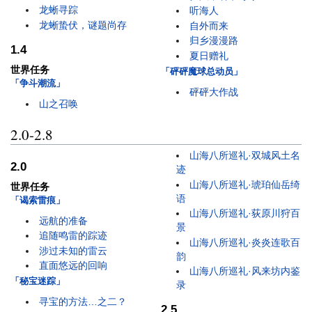
龙蜥寻踪
听海人
龙蜥蛰伏，谜题尚存
自外而来
归乡漫漫路
1.4
夏日赠礼
世界任务
「砰砰魔球总动员」
「争斗潮流」
砰砰大作战
山之召唤
2.0-2.8
山海八所巡礼·双城风土名
2.0
迹
山海八所巡礼·琥珀仙岳绮
世界任务
语
「谒索雷痕」
山海八所巡礼·荻原川狩百
远航的准备
景
追随鸣雷的踪迹
山海八所巡礼·炎炎连歌百
涉过未知的雷云
韵
直面悠远的回响
山海八所巡礼·风来坊内鉴
「秘宝迷踪」
录
寻宝的方法…之二？
2.5