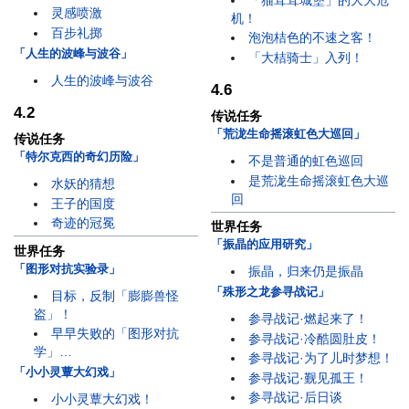
「猫茸茸城堡」的大大危
灵感喷激
机！
百步礼掷
泡泡桔色的不速之客！
「人生的波峰与波谷」
「大桔骑士」入列！
人生的波峰与波谷
4.6
4.2
传说任务
「荒泷生命摇滚虹色大巡回」
传说任务
「特尔克西的奇幻历险」
不是普通的虹色巡回
是荒泷生命摇滚虹色大巡
水妖的猜想
回
王子的国度
奇迹的冠冕
世界任务
「振晶的应用研究」
世界任务
「图形对抗实验录」
振晶，归来仍是振晶
「殊形之龙参寻战记」
目标，反制「膨膨兽怪
盗」！
参寻战记·燃起来了！
早早失败的「图形对抗
参寻战记·冷酷圆肚皮！
学」…
参寻战记·为了儿时梦想！
「小小灵蕈大幻戏」
参寻战记·觐见孤王！
参寻战记·后日谈
小小灵蕈大幻戏！