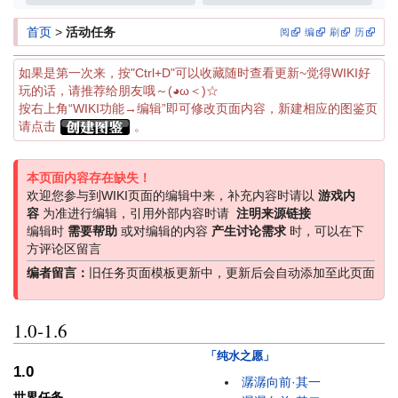
首页
>
活动任务
阅
编
刷
历
如果是第一次来，按"Ctrl+D"可以收藏随时查看更新~觉得WIKI好
玩的话，请推荐给朋友哦～(◕ω＜)☆
按右上角“WIKI功能→编辑”即可修改页面内容，新建相应的图鉴页
请点击
。
本页面内容存在缺失！
欢迎您参与到WIKI页面的编辑中来，补充内容时请以
游戏内
容
为准进行编辑，引用外部内容时请
注明来源链接
编辑时
需要帮助
或对编辑的内容
产生讨论需求
时，可以在下
方评论区留言
编者留言：
旧任务页面模板更新中，更新后会自动添加至此页面
1.0-1.6
「纯水之愿」
1.0
潺潺向前·其一
世界任务