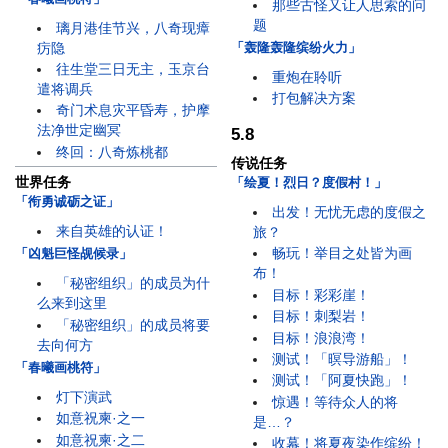
那些古怪又让人思索的问
题
璃月港佳节兴，八奇现瘴
疠隐
「轰隆轰隆缤纷火力」
往生堂三日无主，玉京台
重炮在聆听
遣将调兵
打包解决方案
奇门术息灾平昏寿，护摩
法净世定幽冥
5.8
终回：八奇炼桃都
传说任务
世界任务
「绘夏！烈日？度假村！」
「衔勇诚砺之证」
出发！无忧无虑的度假之
来自英雄的认证！
旅？
畅玩！举目之处皆为画
「凶魁巨怪觇候录」
布！
「秘密组织」的成员为什
目标！彩彩崖！
么来到这里
目标！刺梨岩！
「秘密组织」的成员将要
目标！浪浪湾！
去向何方
测试！「暝导游船」！
「春曦画桃符」
测试！「阿夏快跑」！
灯下演武
惊遇！等待众人的将
如意祝柬·之一
是…？
如意祝柬·之二
收幕！将夏夜染作缤纷！