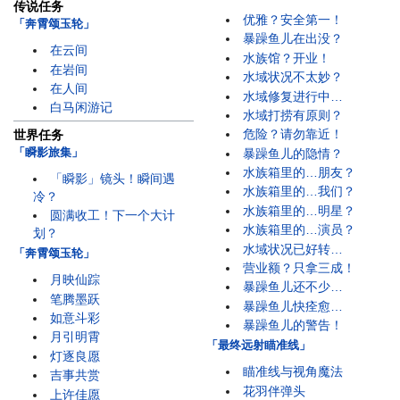
传说任务
优雅？安全第一！
「奔霄颂玉轮」
暴躁鱼儿在出没？
在云间
水族馆？开业！
在岩间
水域状况不太妙？
在人间
水域修复进行中…
白马闲游记
水域打捞有原则？
危险？请勿靠近！
世界任务
「瞬影旅集」
暴躁鱼儿的隐情？
水族箱里的…朋友？
「瞬影」镜头！瞬间遇
水族箱里的…我们？
冷？
水族箱里的…明星？
圆满收工！下一个大计
水族箱里的…演员？
划？
水域状况已好转…
「奔霄颂玉轮」
营业额？只拿三成！
月映仙踪
暴躁鱼儿还不少…
笔腾墨跃
暴躁鱼儿快痊愈…
如意斗彩
暴躁鱼儿的警告！
月引明霄
「最终远射瞄准线」
灯逐良愿
瞄准线与视角魔法
吉事共赏
花羽伴弹头
上许佳愿