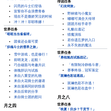
传说任务
闪亮的斗士们登场
「幻友绮旅」
宣誓你不会浪费青春
野林猪与小魔女
现在不是撒娇哭泣的时候
嘟嘟可满垒大传球
冲！冲！菲耶蒂娜！
团团月桂手牵手
礼貉出逃记
世界任务
「哐哐当当雀雀球」
猎魔演练
若你遗忘梦的入口
团雀还会最可爱
永不失效的魔法
「炽魂斗士的雪界之旅」
世界任务
雪中游戏，也是修行！
「勇锐魁杰试炼战记」
前哨龙龙，起航！
「有限制冷静格斗赛」
巧合碰面与奇趣共识
赛事终场，冠军落定
体魄胆识与试炼
来自八重堂的礼物
「斑斓色彩追逐战」
来自火花骑士的邀请
斑斓色彩不许逃！
来自漫画同好的惊喜
斑斓色彩在盘中！
来自后辈的分享
来自骑士团的慰问
月之八
世界任务
月之四
「映夏！归乡？千灵节！」