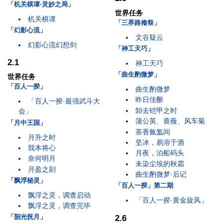
「机关棋谭·灵妙之局」
世界任务
机关棋谭
「三界路飨祭」
「幻影心流」
文谷疑云
幻影心流幻想剑
「神工天巧」
2.1
神工天巧
「曲生酌微梦」
世界任务
「百人一揆」
曲生酌微梦
昨日佳酿
「百人一揆·最强武斗大
卸去铠甲之时
会」
蒲公英、蔷薇、风车菊
「月中王国」
茶香氤氲间
月升之时
坚冰，易溶于酒
我本将心
月夜，泊船码头
奈何明月
未染尘埃的秋霜
月盈之刻
曲生酌微梦·后记
「飘浮秘灵」
「百人一揆」第二期
飘浮之灵，调查启动
「百人一揆·黄金旋风」
飘浮之灵，调查完毕
「韶光抚月」
2.6