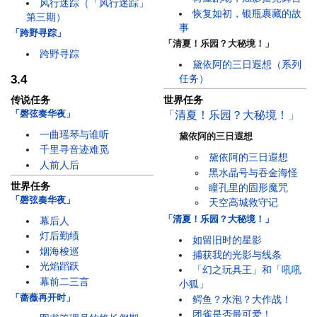
风行迷踪（「风行迷踪」
恢复如初，银瓶裹藏的故
第三期）
事
「跨野寻踪」
「清夏！乐园？大秘境！」
跨野寻踪
黛依阿的三日遐想（系列
3.4
任务）
传说任务
世界任务
「磬弦奏华夜」
「清夏！乐园？大秘境！」
一曲瑶琴与谁听
黛依阿的三日遐想
千里寻音迹难觅
黛依阿的三日遐想
人前人后
黑水晶号与吞金海怪
世界任务
瞳孔里的固形魔咒
「磬弦奏华夜」
天空高城救守记
「清夏！乐园？大秘境！」
幕后人
灯后勤绩
如留旧时的星影
烟海梭巡
捕获我的光影与线条
光焰蹈跃
「幻之玩具王」和「吼吼
幕前二三言
小狐」
「蔷薇再开时」
鳄鱼？水泡？大作战！
团雀是否最可爱！