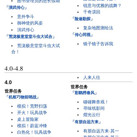
图书管理员的悠长假期
锐意与优雅的战舞？
「演武传心」
千奇澴回
意外争斗
「险途勘探」
御神使的风姿
复杂地图测绘法
演武传心
「传心同视」
「荒泷极意堂堂斗虫大试合」
镜子镜子告诉我
荒泷极意堂堂斗虫大试
合！
4.0-4.8
人来人往
4.0
世界任务
世界任务
「彩鹞栉春风」
「机枢巧物前哨战」
碰碰舞兽戏！
模拟！荒野扫荡
寻味纸影间
开火！玩具战争
熠光云行
桌上冒险家
「有朋自远方来」
模拟！蔚蓝冲锋
有朋自远方来·其一
白热化！玩具战争