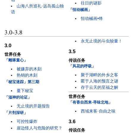
往日的谜影
山海八所巡礼·远岛孤山独
「恒动械画」
语
恒动械画•终
3.0-3.8
永无止境的斗虫较量！
3.0
3.5
世界任务
「雕琢童心」
传说任务
「风花的呼吸」
被嫌弃的木刻
聚于湖畔的外乡之客
热销的木刻
匿于人海的预言之谜
「秘宝迷踪」第三期
存于云天的至福之解
蔓下秘宝
世界任务
「溢神的论证」
「有香自西来·寻味北地」
无止境的开题报告
西域来客·自由之味
「片剂深研」
3.6
可控性爆炸
崖边怪人与危险的研究？
传说任务