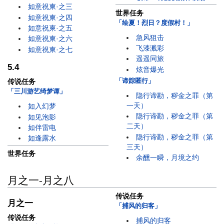
如意祝柬·之三
世界任务
如意祝柬·之四
「绘夏！烈日？度假村！」
如意祝柬·之五
急风狙击
如意祝柬·之六
飞漆溅彩
如意祝柬·之七
遥遥同旅
5.4
炫音爆光
「谛踪匿行」
传说任务
「三川游艺绮梦谭」
隐行谛勘，秽金之罪（第
一天）
如入幻梦
隐行谛勘，秽金之罪（第
如见泡影
二天）
如伴雷电
隐行谛勘，秽金之罪（第
如逢露水
三天）
世界任务
余醺一瞬，月境之约
月之一-月之八
传说任务
月之一
「捕风的归客」
传说任务
捕风的归客