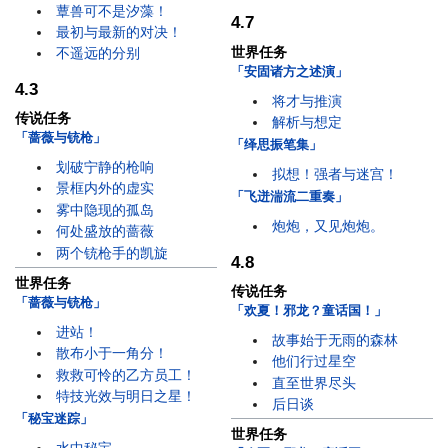
蕈兽可不是汐藻！
4.7
最初与最新的对决！
世界任务
不遥远的分别
「安固诸方之述演」
4.3
将才与推演
传说任务
解析与想定
「蔷薇与铳枪」
「绎思振笔集」
划破宁静的枪响
拟想！强者与迷宫！
景框内外的虚实
「飞迸湍流二重奏」
雾中隐现的孤岛
炮炮，又见炮炮。
何处盛放的蔷薇
两个铳枪手的凯旋
4.8
世界任务
传说任务
「蔷薇与铳枪」
「欢夏！邪龙？童话国！」
进站！
故事始于无雨的森林
散布小于一角分！
他们行过星空
救救可怜的乙方员工！
直至世界尽头
特技光效与明日之星！
后日谈
「秘宝迷踪」
世界任务