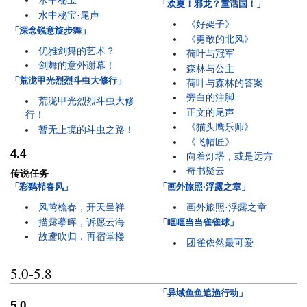
水中秘宝
「欢夏！邪龙？童话国！」
水中秘宝·尾声
《好架子》
「深念锐意旋步舞」
《勇敢的北风》
优雅剑舞的艺术？
荷叶与冠军
剑舞的意外谢幕！
森林与公主
「荒泷甲光烈烈斗虫大修行」
荷叶与森林的答案
旁白的注脚
荒泷甲光烈烈斗虫大修
正文的尾声
行！
《猫头鹰乐师》
暂无止境的斗虫之路！
《飞帽匠》
4.4
向着灯塔，或是远方
奇书疑云
传说任务
「画外旅照·浮露之章」
「彩鹞栉春风」
画外旅照·浮露之章
风莺梳春，开天呈祥
描露摹晖，诉愿云海
「哐哐当当雀雀球」
故鸢吹归，再宿堂楼
团雀依然最可爱
5.0-5.8
「异域鱼鱼追渔行动」
5.0