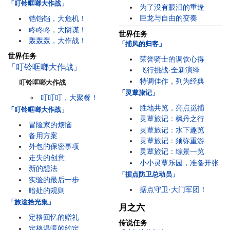
「叮铃哐啷大作战」
为了没有眼泪的重逢
巨龙与自由的变奏
铛铛铛，大危机！
咚咚咚，大阴谋！
世界任务
轰轰轰，大作战！
「捕风的归客」
世界任务
荣誉骑士的调饮心得
「叮铃哐啷大作战」
飞行挑战·全新演绎
特调佳作，列为经典
叮铃哐啷大作战
「灵蕈旅记」
叮叮叮，大聚餐！
胜地共览，亮点觅捕
「叮铃哐啷大作战」
灵蕈旅记：枫丹之行
冒险家的烦恼
灵蕈旅记：水下趣览
备用方案
灵蕈旅记：须弥重游
外包的保密事项
灵蕈旅记：综景一览
走失的创意
小小灵蕈乐园，准备开张
新的想法
「据点防卫总动员」
实验的最后一步
据点守卫·大门军团！
暗处的规则
「旅途拾光集」
月之六
定格回忆的赠礼
传说任务
定格温暖的约定