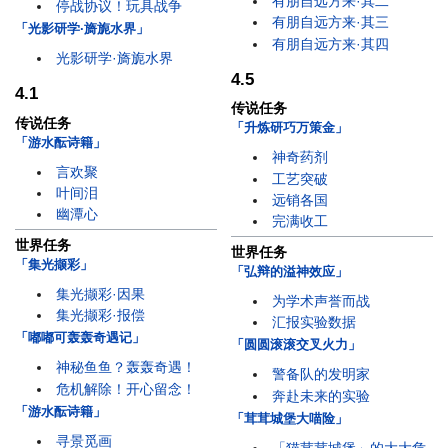
有朋自远方来·其二
停战协议！玩具战争
有朋自远方来·其三
「光影研学·旖旎水界」
有朋自远方来·其四
光影研学·旖旎水界
4.5
4.1
传说任务
传说任务
「升炼研巧万策金」
「游水酝诗籍」
神奇药剂
言欢聚
工艺突破
叶间泪
远销各国
幽潭心
完满收工
世界任务
世界任务
「集光撷彩」
「弘辩的溢神效应」
集光撷彩·因果
为学术声誉而战
集光撷彩·报偿
汇报实验数据
「嘟嘟可轰轰奇遇记」
「圆圆滚滚交叉火力」
神秘鱼鱼？轰轰奇遇！
警备队的发明家
危机解除！开心留念！
奔赴未来的实验
「游水酝诗籍」
「茸茸城堡大喵险」
寻景觅画