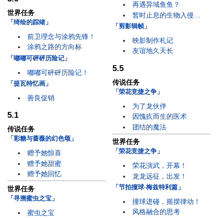
再遇异域鱼鱼？
世界任务
暂时止息的生物入侵…
「绮绘的踪绪」
「剪影辑帧」
前卫理念与涂鸦先锋！
映影制作札记
涂鸦之路的方向标
友谊地久天长
「嘟嘟可砰砰历险记」
5.5
嘟嘟可砰砰历险记！
传说任务
「提瓦特忆画」
「荣花竞捷之争」
善良促销
为了龙伙伴
5.1
因愧疚而生的医术
团结的魔法
传说任务
「彩糖与蔷薇的幻色颂」
世界任务
「荣花竞捷之争」
赠予她惊喜
赠予她甜蜜
荣花演武，开幕！
赠予她回忆
龙龙远征，出发！
「节拍撞球·梅兹特利篇」
世界任务
「寻溯蜜虫之宝」
撞球迸碰，摇摆律动！
风格融合的思考
蜜虫之宝