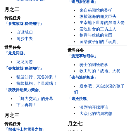
「礁与浪的相逢」
月之二
来自秘闻馆的委托
纵横远海的佣兵巨头
传说任务
主宰地下世界的黑道大佬
「参究故墟·稳健知行」
爱吃甜食的工坊主人
自谜域归
枪弹与丝线的合围
向沙中去
留给孩子们的「玩具」
世界任务
世界任务
「龙龙同游」
「测定摹绘研学」
龙龙同游
骑士的测绘教学
「参究故墟·稳健知行」
收工时的「战地」大餐
稳健知行，完备冲刺！
「礁与浪的相逢」
抗险机构，全量就绪！
返乡吧，来自沙漠的孩子
「跃跃律动舞力聚会」
们
「舞力交流」的开幕
「速摄快镜」
下回再舞！
激烈的开端理论
大众化的结局构想
月之三
月之七
传说任务
「炽魂斗士的雪界之旅」