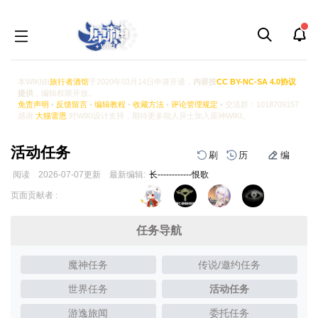
本WIKI由
旅行者酒馆
于2020年03月14日申请开通，
内容按
CC BY-NC-SA 4.0协议
提供
，编辑权限开放。
免责声明
•
反馈留言
•
编辑教程
•
收藏方法
•
评论管理规定
• 交流群：1018709157
感谢
大猫雷恩
对WIKI设计支持，期待更多能人异士加入原神WIKI。
活动任务
刷
历
编
阅读
2026-07-07
更新
最新编辑:
长------------恨歌
跳
跳
页面贡献者 :
到
到
导
搜
任务导航
航
索
魔神任务
传说/邀约任务
世界任务
活动任务
游逸旅闻
委托任务