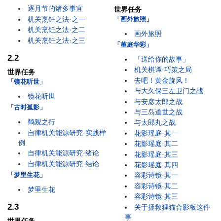
逐月节的诸多事宜
世界任务
机关烹饪之法·之一
「画外旅照」
机关烹饪之法·之二
画外旅照
机关烹饪之法·之三
「堇庭华彩」
2.2
「送给你的故事」
机关棋谭·巧策之局
世界任务
去吧！黄金旋风！
「镜花听世」
与大久保三左卫门之战
镜花听世
与安彦太郎之战
「古时孤影」
与三岛道世之战
鹤观之行
与太郎丸之战
自律机关能源研究·实践样
花影瑶庭·其一
例
花影瑶庭·其二
自律机关能源研究·绪论
花影瑶庭·其三
自律机关能源研究·结论
花影瑶庭·其四
「梦里生花」
容彩诗镜·其一
容彩诗镜·其二
梦里生花
容彩诗镜·其三
2.3
关于拯救狸猫合影板这件
事