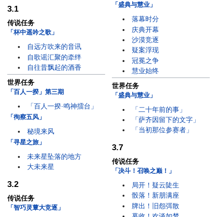
「盛典与慧业」
3.1
落幕时分
传说任务
庆典开幕
「杯中遥吟之歌」
沙漠竞逐
自远方吹来的音讯
疑案浮现
自歌谣汇聚的牵绊
冠冕之争
自往昔飘起的酒香
慧业始终
世界任务
世界任务
「百人一揆」第三期
「盛典与慧业」
「百人一揆·鸣神擂台」
「二十年前的事」
「徇察五风」
「萨齐因留下的文字」
「当初那位参赛者」
秘境来风
「寻星之旅」
3.7
未来星坠落的地方
传说任务
大未来星
「决斗！召唤之巅！」
3.2
局开！疑云陡生
骰落！新朋满座
传说任务
牌出！旧怨弭散
「智巧灵蕈大竞逐」
幕收！欢谈如梦