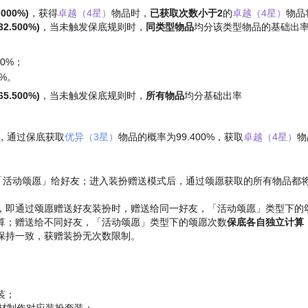
00%)
，获得
卓越（4星）
物品时，
已获取次数小于2
的
卓越（4星）
物品
.500%)
，当未触发保底规则时，
同类型物品
均分该类型物品的基础出
0%；
0%。
.500%)
，当未触发保底规则时，
所有物品
均分基础出率
，通过保底获取
优异（3星）
物品的概率为99.400%，获取
卓越（4星）
物
「活动颂愿」给好友；进入装扮赠送模式后，通过颂愿获取的所有物品都
，即通过颂愿赠送好友装扮时，赠送给同一好友，「活动颂愿」类型下的
算；赠送给不同好友，「活动颂愿」类型下的颂愿次数
保底各自独立计算
保持一致，获赠装扮无次数限制。
装；
材制作对应装扮套装；