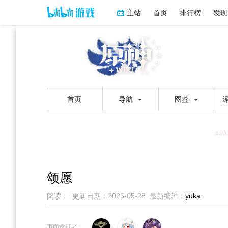
主站
首页
排行榜
发现
首页
导航
图鉴
本WI
颂愿
阅读：
更新日期：
2026-05-28
最新编辑：
yuka
跳
跳
到
到
页面贡献者 :