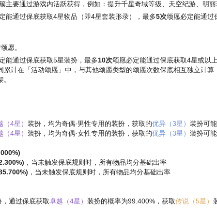
簇主要通过游戏内活跃获得，例如：提升千星奇域等级、天空纪游、明丽
定能通过保底获取4星物品（即4星套装形录），最多
5次
颂愿必定能通过
颂愿。
定能通过保底获取5星装扮，最多
10次
颂愿必定能通过保底获取4星或以
同累计在「活动颂愿」中，与其他颂愿类型的颂愿次数保底相互独立计算
架。
越（4星）
装扮，均为奇偶·男性专用的装扮，获取的
优异（3星）
装扮可能
越（4星）
装扮，均为奇偶·女性专用的装扮，获取的
优异（3星）
装扮可能
00%)
300%)
，当未触发保底规则时，所有物品均分基础出率
.700%)
，当未触发保底规则时，所有物品均分基础出率
扮，通过保底获取
卓越（4星）
装扮的概率为99.400%，获取
传说（5星）