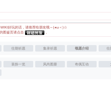
得WIKI好玩的话，请推荐给朋友哦～(◕ω＜)☆
应的图鉴页请点击
。
往期祈愿
集录祈愿
颂愿介绍
往
装扮一览
风尚图册
奇偶互动