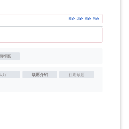
阅
编
刷
历
期颂愿
大厅
颂愿介绍
往期颂愿