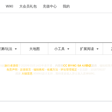
WIKI
大会员礼包
充值中心
我的
深渊/玩法
大地图
小工具
扩展阅读
KI由
旅行者酒馆
于2020年03月14日申请开通，
内容按
CC BY-NC-SA 4.0协议
提供
，编辑权限
免责声明
•
反馈留言
•
编辑教程
•
收藏方法
•
评论管理规定
• 交流群：1018709157
感谢
大猫雷恩
对WIKI设计支持，期待更多能人异士加入原神WIKI。