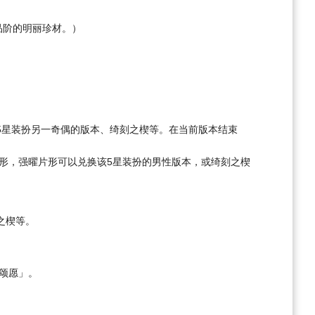
品阶的明丽珍材。）
5星装扮另一奇偶的版本、绮刻之楔等。在当前版本结束
片形，强曜片形可以兑换该5星装扮的男性版本，或绮刻之楔
之楔等。
颂愿」。