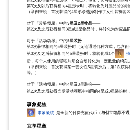
第3次及以后获得相同4星形录时，将转化为对应品阶的明
（举例来说：首次获得的4星形录选择制作了女性装扮套
对于「常驻颂愿」中的
3星及2星物品
——
第2次及之后获得相同3星或2星物品时，将转化为对应品
对于「活动颂愿」中的
5星装扮
——
第2次获得相同的5星装扮时（无论通过何种方式，包含但
第3次及之后获得相同的5星装扮时，将转化成1个
强
后，每个未使用的强曜片形会自动转化为一定数量的绮刻
（举例来说：首次获得某一套女性5星装扮后，第2次获得
等。）
对于「活动颂愿」中的4星及3星装扮——
第2次及之后获得当期活动颂愿中相同的4星或3星装扮时
事象凝核
事象凝核
是全新的付费充值代币（
与创世结晶不通
宜享星章