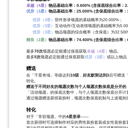
卓越（4星）
物品基础出率：0.600% (含保底综合出率：2.0
优异（3星）
物品基础出率：25.000% (含保底综合出率：32
优异（3星）
部件形录颂愿的基础概率为20.000%；
优异（3星）
互动动作/互动表情颂愿的基础概率为5.00
优异（3星）
物品颂愿的综合概率（含保底）为32.50
精良（2星）
物品基础出率：74.400% (含保底综合出率：65
最多
70次
颂愿必定能通过保底获取
卓越（4星）
物品。
最多
5次
颂愿必定能通过保底获取
优异（3星）
或以上物品
赠送
在「千星奇域」等级达到
10级
，
好友默契达到3
后可赠送
转化。
赠送于不同好友的颂愿次数与个人颂愿次数保底是分开的
「活动颂愿」的保底次数中，与个人颂愿次数保底分开计
通过颂愿赠送获得装扮时，颂愿次数保底机制与上述规则
转化
对于「常驻颂愿」中的
4星形录
——
首次获得时可选择制作对应的男性装扮套装或女性装扮套
第2次获得相同4星形录，不会进行转化，仍可搭配明丽珍