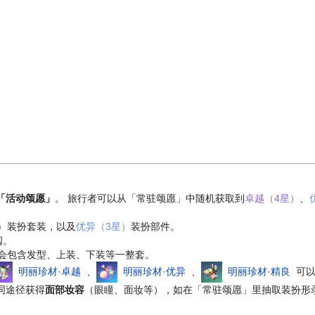
「活动颂愿」
。 旅行者可以从「常驻颂愿」中随机获取到
卓越（4星）
、
）
装扮套装，以及
优异（3星）
装扮部件。
阅。
会包含发型、上装、下装等一整套。
明丽珍材·卓越
、
明丽珍材·优异
、
明丽珍材·精良
可以
同途径获得
面部妆容
（眼瞳、面妆等），如在「常驻颂愿」里抽取装扮形