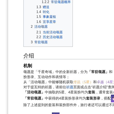
1.2.2
常驻颂愿概率
1.3
赠送
1.4
转化
1.5
事象凝核
1.6
宜享星章
2
活动颂愿
2.1
当前活动颂愿
2.2
历史活动颂愿
3
常驻颂愿
介绍
机制
颂愿是「千星奇域」中的全新祈愿，分为
「常驻颂愿」
和
扮形录、互动动作和表情等；
从「活动颂愿」中能够随机获取
传说（5星）
和
卓越（4星
对于提瓦特的祈愿，请前往
祈愿
页面或点击“祈愿介绍”查
「活动颂愿」
中抽取的5星、4星装扮均为
套装
，通常套装
「常驻颂愿」
中获得的4星装扮形录均为
套装形录
，搭配
除了上述提到的套装和装扮部件外，旅行者还可以通过不