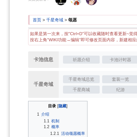
导
搜
航
索
首页
>
千星奇域
>
颂愿
如果是第一次来，按"Ctrl+D"可以收藏随时查看更新~觉
按右上角“WIKI功能→编辑”即可修改页面内容，新建相
卡池信息
祈愿介绍
卡池计时器
千星奇域总览
套装一览
千星奇域
千星商城
纪游
目录
1
介绍
1.1
机制
1.2
概率
1.2.1
活动颂愿概率