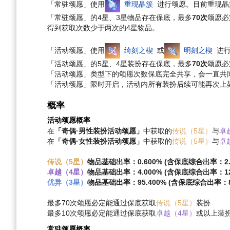
「常驻颂愿」使用
重现晶簇
进行颂愿。目前重现晶
「常驻颂愿」的4星、3星物品存在保底，最多
70次
颂愿必
得到获取次数少于两次的4星物品。
「活动颂愿」使用
绮刻之楔
或
明刻之楔
进行
「活动颂愿」的5星、4星装扮存在保底，最多
70次
颂愿必
「活动颂愿」类型下的颂愿次数保底完全共享，会一直共
「活动颂愿」限时开启，活动内所有装扮后续可能再次上
概率
活动颂愿概率
在
「奇偶·男性装扮活动颂愿」
中获取的
传说（5星）
与
卓
在
「奇偶·女性装扮活动颂愿」
中获取的
传说（5星）
与
卓
传说（5星）
物品基础出率：0.600% (含保底综合出率：2.0
卓越（4星）
物品基础出率：4.000% (含保底综合出率：12.
优异（3星）
物品基础出率：95.400% (含保底综合出率：85
最多70次颂愿必定能通过保底获取
传说（5星）
装扮
最多10次颂愿必定能通过保底获取
卓越（4星）
或以上装
常驻颂愿概率