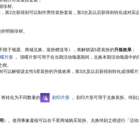
丽珍材。
装，第2次获得则可以制作男性装扮套装，第3次及以后获得则转化成对应
阶的明丽珍材。
不限于颂愿、商城兑换、装扮赠送等），将解锁该5星装扮的
升炼效果
；
曜片形
。强曜片形可用于在当期活动颂愿期间，兑换本期活动颂愿中的
之楔。
则可以解锁该女性5星装扮的升炼效果，第3次及以后获得则转化成强曜
，将转化为不同数量的
刻印片形
。刻印片形可用于兑换装扮、绮刻
用
）。使用事象凝核可以在千星商城购买装扮、兑换绮刻之楔进行「活动