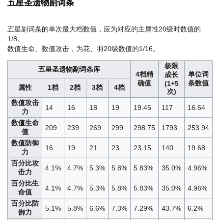
五星圣遗物副词条
五星副词条的单次最大档数值，应为对应的主属性20级时数值的
1/8。
数值生命、数值攻击，为花、羽20级数值的1/16。
极限
五星圣遗物副词条库
4档精
单位词
成长
确值
条数值
(1+5
属性
1档
2档
3档
4档
次)
数值攻击
14
16
18
19
19.45
117
16.54
力
数值生命
209
239
269
299
298.75
1793
253.94
值
数值防御
16
19
21
23
23.15
140
19.68
力
百分比攻
4.1%
4.7%
5.3%
5.8%
5.83%
35.0%
4.96%
击力
百分比生
4.1%
4.7%
5.3%
5.8%
5.83%
35.0%
4.96%
命值
百分比防
5.1%
5.8%
6.6%
7.3%
7.29%
43.7%
6.2%
御力