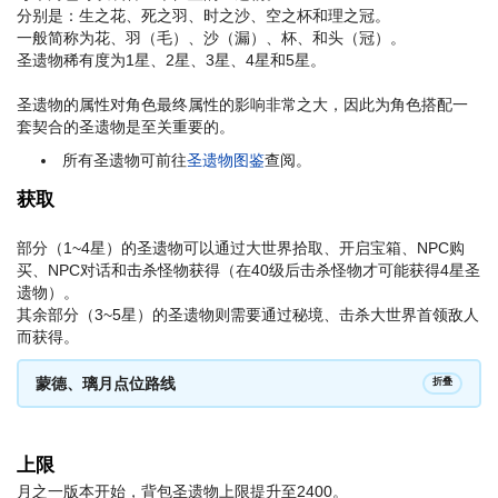
分别是：生之花、死之羽、时之沙、空之杯和理之冠。
一般简称为花、羽（毛）、沙（漏）、杯、和头（冠）。
圣遗物稀有度为1星、2星、3星、4星和5星。
圣遗物的属性对角色最终属性的影响非常之大，因此为角色搭配一
套契合的圣遗物是至关重要的。
所有圣遗物可前往
圣遗物图鉴
查阅。
获取
部分（1~4星）的圣遗物可以通过大世界拾取、开启宝箱、NPC购
买、NPC对话和击杀怪物获得（在40级后击杀怪物才可能获得4星圣
遗物）。
其余部分（3~5星）的圣遗物则需要通过秘境、击杀大世界首领敌人
而获得。
蒙德、璃月点位路线
折叠
上限
月之一版本开始，背包圣遗物上限提升至2400。