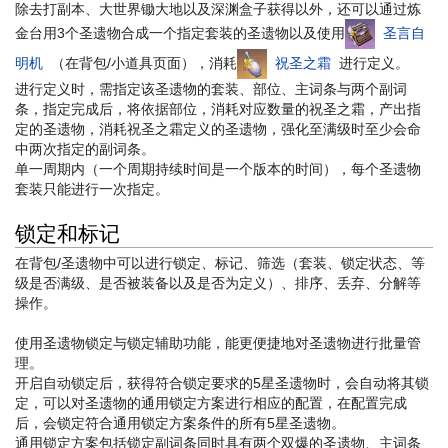
除去打副本、大世界锄大地以及深渊盒子获得以外，还可以通过炼
金台用3个圣遗物合成一个指定套装的圣遗物以及使用
圣言自
明机
（在背包/小道具页面），消耗
祝圣之霜
进行定义。
进行定义时，需指定该圣遗物的套装、部位、主词条与两个副词
条，指定完成后，将依据部位，消耗对应数量的祝圣之霜，产出指
定的圣遗物，消耗祝圣之霜定义的圣遗物，强化至满级时至少会命
中两次指定的副词条。
单一周期内（一个周期持续时间是一个版本的时间），每个圣遗物
套装只能进行一次指定。
锁定和标记
在背包/圣遗物中可以进行锁定、标记、筛选（套装、锁定状态、等
级是否满级、是否被装备以及是否为定义）、排序、丢弃、分解等
操作。
使用圣遗物锁定与锁定辅助功能，能更便捷地对圣遗物进行批量管
理。
开启自动锁定后，获得符合锁定要求的5星圣遗物时，会自动将其锁
定，可以对圣遗物的通用锁定方案进行相应的配置，在配置完成
后，会锁定符合通用锁定方案条件的所有5星圣遗物。
通用锁定方案包括锁定副词条同时具有两个双爆的圣遗物、主词条