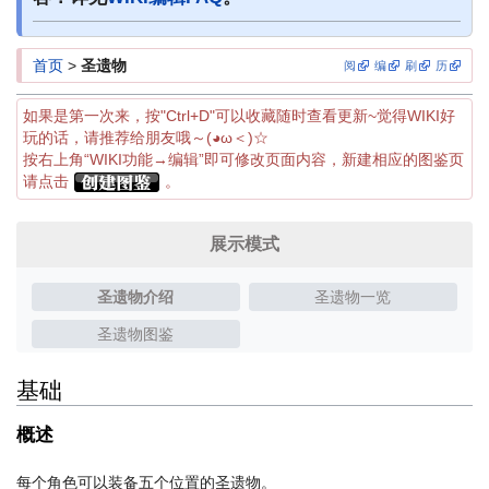
首页
>
圣遗物
阅
编
刷
历
如果是第一次来，按"Ctrl+D"可以收藏随时查看更新~觉得WIKI好
玩的话，请推荐给朋友哦～(◕ω＜)☆
按右上角“WIKI功能→编辑”即可修改页面内容，新建相应的图鉴页
请点击
。
展示模式
圣遗物介绍
圣遗物一览
圣遗物图鉴
基础
概述
每个角色可以装备五个位置的圣遗物。