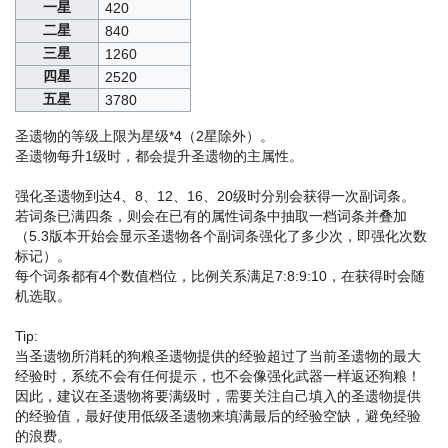
一星
420
二星
840
三星
1260
四星
2520
五星
3780
圣遗物的等级上限为星级*4（2星除外）。
圣遗物每升1级时，都会提升圣遗物的主属性。
强化圣遗物到达4、8、12、16、20级时分别会获得一次副词条。
若词条已满四条，则会在已有的属性词条中抽取一档词条并叠加
（5.3版本开始会显示圣遗物各个副词条强化了多少次，即强化次数
标记）。
每个词条都有4个数值档位，比例关系满足7:8:9:10，在获得时会随
机选取。
Tip:
当圣遗物所消耗的狗粮圣遗物提供的经验超过了当前圣遗物的最大
经验时，系统不会有任何提示，也不会像强化武器一样返还狗粮！
因此，建议在圣遗物将要满级时，需要关注自己填入的圣遗物提供
的经验值，最好使用低级圣遗物来填满最后的经验空缺，避免经验
的浪费。