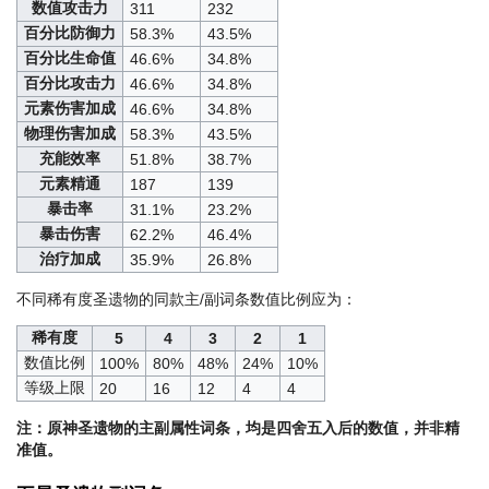
数值攻击力
311
232
百分比防御力
58.3%
43.5%
百分比生命值
46.6%
34.8%
百分比攻击力
46.6%
34.8%
元素伤害加成
46.6%
34.8%
物理伤害加成
58.3%
43.5%
充能效率
51.8%
38.7%
元素精通
187
139
暴击率
31.1%
23.2%
暴击伤害
62.2%
46.4%
治疗加成
35.9%
26.8%
不同稀有度圣遗物的同款主/副词条数值比例应为：
稀有度
5
4
3
2
1
数值比例
100%
80%
48%
24%
10%
等级上限
20
16
12
4
4
注：原神圣遗物的主副属性词条，均是四舍五入后的数值，并非精
准值。