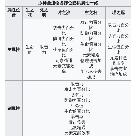
原神圣遗物各部位随机属性一览
属性位
生之
死之
时之沙
空之杯
理之冠
置
花
羽
攻击力百分
攻击力百分
攻击力百分
比
比
比
防御力百分
防御力百分
防御力百分
比
比
比
生命值百分
生命
攻击
生命值百分
主属性
生命值百分
比
值
力
比
比
元素精通
元素精通
元素精通
物理伤害加
暴击率
元素充能效
成
暴击伤害
率
某元素伤害
治疗加成
加成
攻击力
攻击力百分比
防御力
防御力百分比
生命值
副属性
生命值百分比
暴击率
暴击伤害
元素精通
元素充能效率