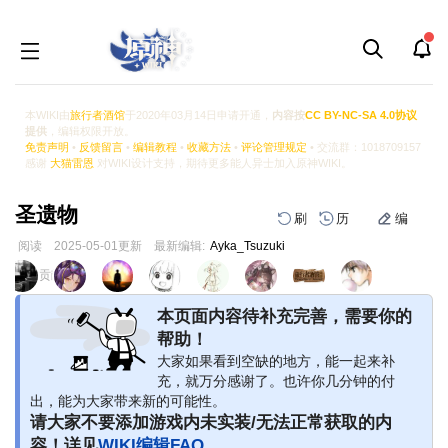
本WIKI由
旅行者酒馆
于2020年03月14日申请开通，
内容按
CC BY-NC-SA 4.0协议
提供
，编辑权限开放。
免责声明
•
反馈留言
•
编辑教程
•
收藏方法
•
评论管理规定
• 交流群：1018709157
感谢
大猫雷恩
对WIKI设计支持，期待更多能人异士加入原神WIKI。
圣遗物
刷
历
编
阅读
2025-05-01
更新
最新编辑:
Ayka_Tsuzuki
跳
跳
页面贡献者 :
到
到
导
搜
本页面内容待补充完善，需要你的
航
索
帮助！
大家如果看到空缺的地方，能一起来补
充，就万分感谢了。也许你几分钟的付
出，能为大家带来新的可能性。
请大家不要添加游戏内未实装/无法正常获取的内
容！详见
WIKI编辑FAQ
。