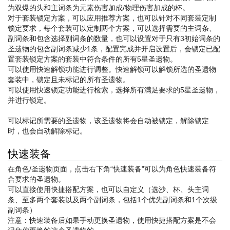
为双爆的头和主词条为元素伤害加成/物理伤害加成的杯。
对于套装锁定方案，可以应用推荐方案，也可以针对不同套装定制
锁定要求，每个套装可以定制两个方案，可以选择需要的主词条、
副词条和包含选择副词条的数量，也可以设置对于只有3初始词条的
圣遗物的包含副词条减少1条，配置完成并开启设置后，会锁定已配
置套装锁定方案的套装中符合条件的所有5星圣遗物。
可以使用快速解锁功能进行调整。快速解锁可以解锁所选的圣遗物
套装中，锁定且未标记的所有圣遗物。
可以使用快速锁定功能进行检索，选择所有满足要求的5星圣遗物，
并进行锁定。
可以标记所需要的圣遗物，该圣遗物将会自动被锁定，解除锁定
时，也会自动解除标记。
快速装备
在角色/圣遗物页面，点击右下角“快速装备”可以为角色快速装备符
合要求的圣遗物。
可以直接使用快捷搭配方案，也可以自定义（选沙、杯、头主词
条、至多两个套装以及两个副词条，包括1个优先副词条和1个次级
副词条）
注意：快速装备后如果手动更换圣遗物，使用快捷搭配方案是不会