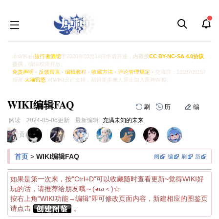
本WIKI由
旅行者酒馆
于2020年03月14日申请开通，
内容按
CC BY-NC-SA 4.0协议
提供
，编辑权限开放。
免责声明
•
反馈留言
•
编辑教程
•
收藏方法
•
评论管理规定
• 交流群：1018709157
感谢
大猫雷恩
对WIKI设计支持，期待更多能人异士加入原神WIKI。
WIKI编辑FAQ
刷
历
编
阅读
2024-05-06
更新
最新编辑:
充满未知的未来
跳
跳
页面贡献者 :
到
到
导
搜
首页
>
WIKI编辑FAQ
阅
编
刷
历
航
索
如果是第一次来，按"Ctrl+D"可以收藏随时查看更新~觉得WIKI好
玩的话，请推荐给朋友哦～(◕ω＜)☆
按右上角“WIKI功能→编辑”即可修改页面内容，新建相应的图鉴页
请点击
。