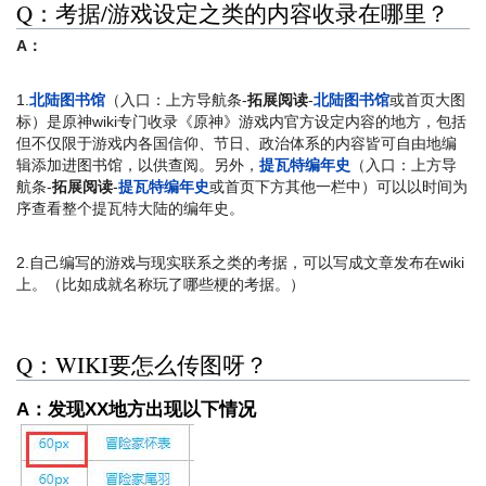
Q：考据/游戏设定之类的内容收录在哪里？
A：
1.
北陆图书馆
（入口：上方导航条-
拓展阅读
-
北陆图书馆
或首页大图
标）是原神wiki专门收录《原神》游戏内官方设定内容的地方，包括
但不仅限于游戏内各国信仰、节日、政治体系的内容皆可自由地编
辑添加进图书馆，以供查阅。另外，
提瓦特编年史
（入口：上方导
航条-
拓展阅读
-
提瓦特编年史
或首页下方其他一栏中）可以以时间为
序查看整个提瓦特大陆的编年史。
2.自己编写的游戏与现实联系之类的考据，可以写成文章发布在wiki
上。（比如成就名称玩了哪些梗的考据。）
Q：WIKI要怎么传图呀？
A：发现XX地方出现以下情况