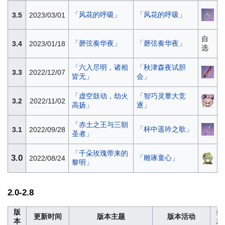
「风花的呼吸」
「风花的呼吸」
3.5
2023/03/01
自
「磬弦奏华夜」
「磬弦奏华夜」
3.4
2023/01/18
选
「六入尽明，诸相
「秋津森夜试胆
3.3
2022/12/07
皆无」
会」
「虚空鼓动，劫火
「智巧灵蕈大竞
3.2
2022/11/02
高扬」
逐」
「赤土之王与三朝
「杯中遥吟之歌」
3.1
2022/09/28
圣者」
「千朵玫瑰带来的
3.0
「雕琢童心」
2022/08/24
黎明」
2.0-2.8
版
奖
更新时间
版本主题
版本活动
本
励