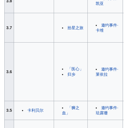
3.8
凯亚
邀约事件·
3.7
拾星之旅
卡维
「医心」
邀约事件·
3.6
莱依拉
归乡
「狮之
邀约事件·
3.5
卡利贝尔
血」
珐露珊