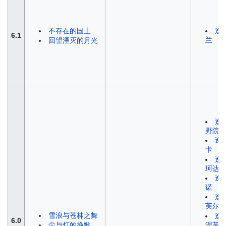
不存在的国土
逸
6.1
兰
回望湮灭的月光
逸
野院
逸
卡
逸
珂达
逸
诺
逸
芙尔
雪浪与苍林之舞
逸
6.0
涅芙
尘与灯的挽歌