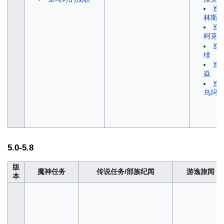
逸
林斯
逸
柯克
逸
绯
逸
焱
逸
乌玛
5.0-5.8
版
魔神任务
传说任务/部族纪闻
游逸旅闻
本