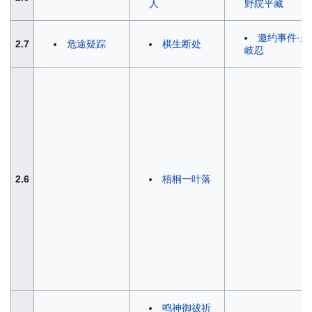
人
野院平藏
邀约事件·久
2.7
危途疑踪
棋生断处
岐忍
2.6
梧桐一叶落
鸣神御祓祈