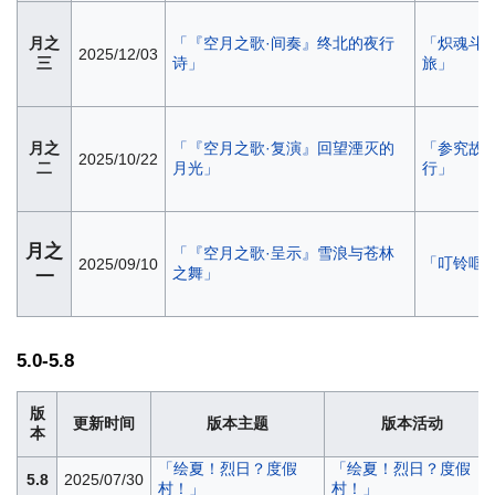
月之
「『空月之歌·间奏』终北的夜行
「炽魂斗
2025/12/03
三
诗」
旅」
月之
「『空月之歌·复演』回望湮灭的
「参究故墟
2025/10/22
二
月光」
行」
月之
「『空月之歌·呈示』雪浪与苍林
「叮铃哐
2025/09/10
之舞」
一
5.0-5.8
版
更新时间
版本主题
版本活动
本
「绘夏！烈日？度假
「绘夏！烈日？度假
5.8
2025/07/30
村！」
村！」