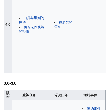
白露与黑潮的
序诗
被遗忘的
4.0
怪盗
仿若无因飘落
的轻雨
3.0-3.8
版
魔神任务
传说任务
邀约事件
本
邀约事件·