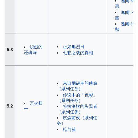
逸闻·钟
离
逸闻·云
堇
逸闻·行
秋
正如那烈日
炽烈的
5.3
还魂诗
七彩之战的真相
来自烟谜主的使命
（系列任务）
传说中的「色彩」
（系列任务）
万火归
5.2
特拉洛坎的失翼者
一
（系列任务）
试炼前夜（系列任
务）
枪与翼