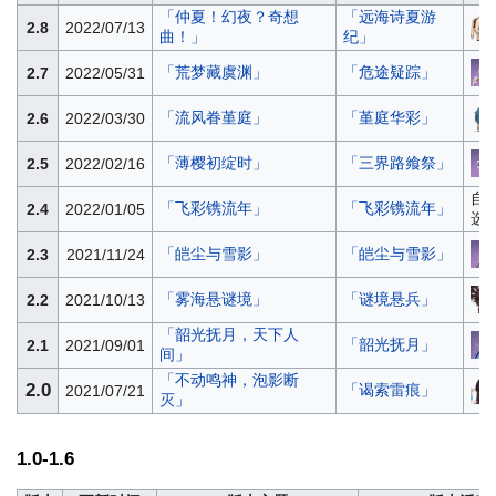
「仲夏！幻夜？奇想
「远海诗夏游
2.8
2022/07/13
曲！」
纪」
「荒梦藏虞渊」
「危途疑踪」
2.7
2022/05/31
「流风眷堇庭」
「堇庭华彩」
2.6
2022/03/30
「薄樱初绽时」
「三界路飨祭」
2.5
2022/02/16
自
「飞彩镌流年」
「飞彩镌流年」
2.4
2022/01/05
选
「皑尘与雪影」
「皑尘与雪影」
2.3
2021/11/24
「雾海悬谜境」
「谜境悬兵」
2.2
2021/10/13
「韶光抚月，天下人
「韶光抚月」
2.1
2021/09/01
间」
「不动鸣神，泡影断
2.0
「谒索雷痕」
2021/07/21
灭」
1.0-1.6