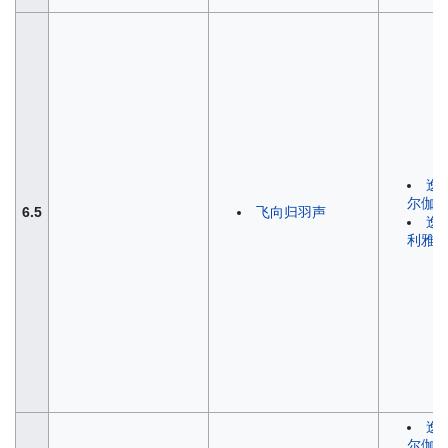
逸
尔伽
6.5
飞向归羽声
逸
利雅
逸
尔伽