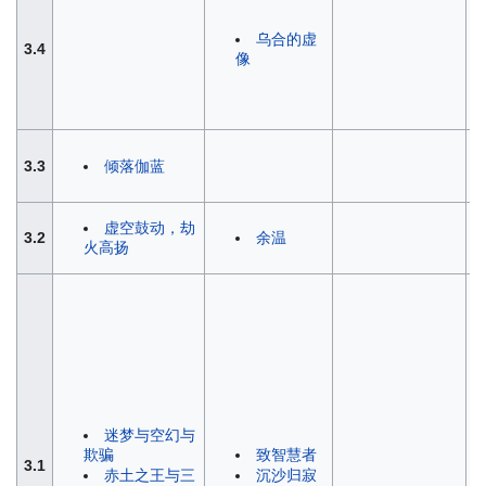
乌合的虚
3.4
像
3.3
倾落伽蓝
虚空鼓动，劫
3.2
余温
火高扬
迷梦与空幻与
欺骗
致智慧者
3.1
赤土之王与三
沉沙归寂