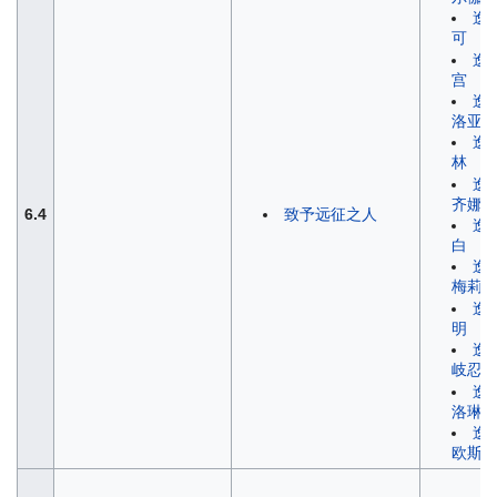
逸
可
逸
宫
逸
洛亚
逸
林
逸
齐娜
6.4
致予远征之人
逸
白
逸
梅莉
逸
明
逸
岐忍
逸
洛琳
逸
欧斯