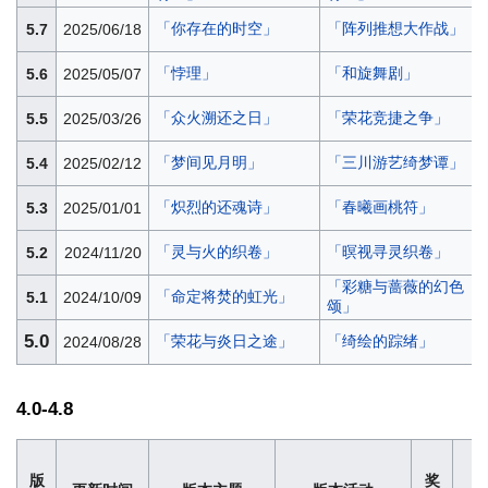
「你存在的时空」
「阵列推想大作战」
5.7
2025/06/18
「悖理」
「和旋舞剧」
5.6
2025/05/07
「众火溯还之日」
「荣花竞捷之争」
5.5
2025/03/26
「梦间见月明」
「三川游艺绮梦谭」
5.4
2025/02/12
「炽烈的还魂诗」
「春曦画桃符」
5.3
2025/01/01
「灵与火的织卷」
「暝视寻灵织卷」
5.2
2024/11/20
「彩糖与蔷薇的幻色
「命定将焚的虹光」
5.1
2024/10/09
颂」
5.0
「荣花与炎日之途」
「绮绘的踪绪」
2024/08/28
4.0-4.8
版
奖