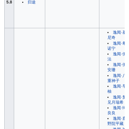
5.8
归途
逸闻·基
尼奇
逸闻·希
诺宁
逸闻·伊
法
逸闻·伊
安珊
逸闻·八
重神子
逸闻·早
柚
逸闻·梦
见月瑞希
逸闻·绮
良良
逸闻·鹿
野院平藏