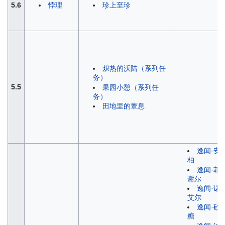
5.6
悖理
珍上至珍
炽热的沃陆（系列任
务）
5.5
果园小憩（系列任
务）
田地里的蕈息
逸闻·安
柏
逸闻·菲
谢尔
逸闻·诺
艾尔
逸闻·砂
糖