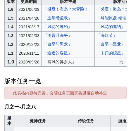
版本
更新时间
版本主题
版本活动
「盛夏！海岛？大冒险！」
「盛夏！海岛？大
1.6
2021/06/09
「玉扉绕尘歌」
「导能原盘·绪论」
1.5
2021/04/28
「风花的邀约」
「风花的邀约」
1.4
2021/03/17
「明霄升海平」
「海灯节」
1.3
2021/02/03
「白垩与黑龙」
「白垩与黑龙」
1.2
2020/12/23
「迫近的客星」
「未归的熄星」
1.1
2020/11/11
1.0
「捕风的异乡人」
无
2020/09/28
版本任务一览
此表格内容待完善，会随任务页面完善进度自动补全
月之一-月之八
版
魔神任务
传说任务
游逸旅
本