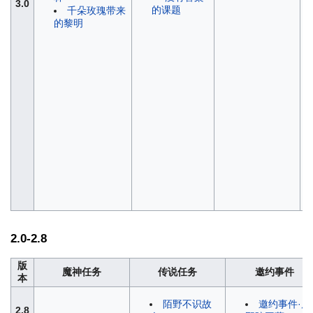
3.0
的课题
千朵玫瑰带来
的黎明
2.0-2.8
版
魔神任务
传说任务
邀约事件
本
陌野不识故
邀约事件·鹿
2.8