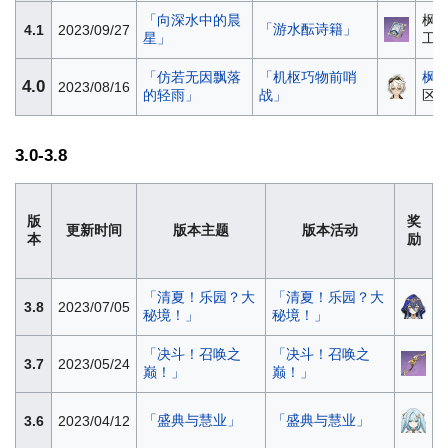
「向深水中的晨
枫丹
「游水酝诗籍」
4.1
2023/09/27
星」
工
「仿若无因飘落
「机枢巧物前哨
枫
4.0
2023/08/16
的轻雨」
战」
区
3.0-3.8
版
奖
更新时间
版本主题
版本活动
本
励
「清夏！乐园？大
「清夏！乐园？大
3.8
2023/07/05
秘境！」
秘境！」
「决斗！召唤之
「决斗！召唤之
3.7
2023/05/24
巅！」
巅！」
「盛典与慧业」
「盛典与慧业」
3.6
2023/04/12