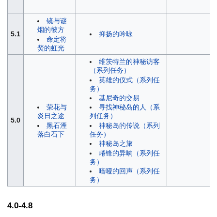
镜与谜
烟的彼方
5.1
抑扬的吟咏
命定将
焚的虹光
维茨特兰的神秘访客
（系列任务）
英雄的仪式（系列任
务）
基尼奇的交易
荣花与
寻找神秘岛的人（系
炎日之途
列任务）
5.0
黑石湮
神秘岛的传说（系列
落白石下
任务）
神秘岛之旅
嵴锋的异响（系列任
务）
喑哑的回声（系列任
务）
4.0-4.8