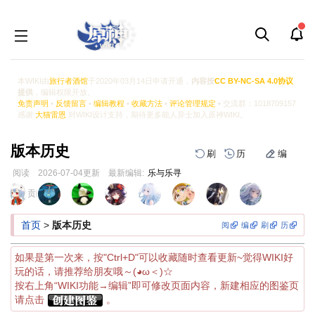
本WIKI由
旅行者酒馆
于2020年03月14日申请开通，
内容按
CC BY-NC-SA 4.0协议
提供
，编辑权限开放。
免责声明
•
反馈留言
•
编辑教程
•
收藏方法
•
评论管理规定
• 交流群：1018709157
感谢
大猫雷恩
对WIKI设计支持，期待更多能人异士加入原神WIKI。
版本历史
刷
历
编
阅读
2026-07-04
更新
最新编辑:
乐与乐寻
跳
跳
页面贡献者 :
到
到
导
搜
首页
>
版本历史
阅
编
刷
历
航
索
如果是第一次来，按"Ctrl+D"可以收藏随时查看更新~觉得WIKI好
玩的话，请推荐给朋友哦～(◕ω＜)☆
按右上角“WIKI功能→编辑”即可修改页面内容，新建相应的图鉴页
请点击
。