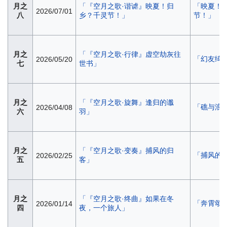
月之
「『空月之歌·谐谑』映夏！归
「映夏！
2026/07/01
八
乡？千灵节！」
节！」
月之
「『空月之歌·行律』虚空劫灰往
「幻友绮
2026/05/20
七
世书」
月之
「『空月之歌·旋舞』逢归的谶
「礁与浪
2026/04/08
六
羽」
月之
「『空月之歌·变奏』捕风的归
「捕风的
2026/02/25
五
客」
月之
「『空月之歌·终曲』如果在冬
「奔霄颂
2026/01/14
四
夜，一个旅人」