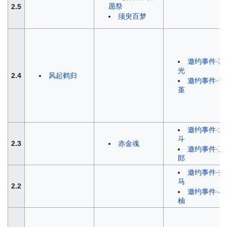
愿祭
2.5
须臾百梦
邀约事件·凝
光
2.4
风起鹤归
邀约事件·云
堇
邀约事件·北
斗
2.3
赤金魂
邀约事件·五
郎
邀约事件·托
马
2.2
邀约事件·早
柚