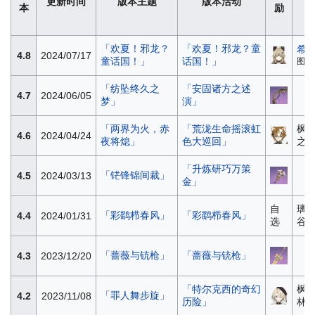
更新时间
版本主题
版本活动
本
励
「欢夏！邪龙？
「欢夏！邪龙？童
希
4.8
2024/07/17
童话国！」
话国！」
图）
「纺坠终久之
「安固诸方之述
4.7
2024/06/05
梦」
演」
「两界为火，赤
「荒泷生命摇滚虹
枫丹
4.6
2024/04/24
夜将熄」
色大巡回」
之海
「升炼研巧万策
「铓锋锦间裁」
4.5
2024/03/13
金」
自
璃月
「彩鹞栉春风」
「彩鹞栉春风」
4.4
2024/01/31
选
谷·
「蔷薇与铳枪」
「蔷薇与铳枪」
4.3
2023/12/20
「特尔克西的奇幻
枫丹
「罪人舞步旋」
4.2
2023/11/08
历险」
林