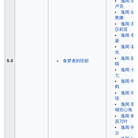
逸闻·迪
卢克
逸闻·迪
奥娜
逸闻·罗
莎莉亚
逸闻·香
菱
逸闻·凝
光
逸闻·刻
5.4
食梦者的忧郁
晴
逸闻·七
七
逸闻·申
鹤
逸闻·瑶
瑶
逸闻·珊
瑚宫心海
逸闻·枫
原万叶
逸闻·闲
云