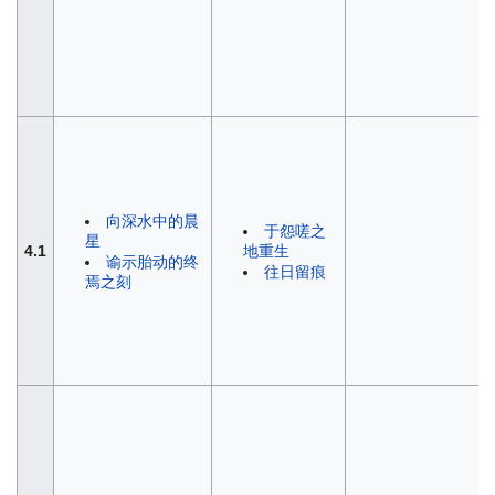
向深水中的晨
于怨嗟之
星
地重生
4.1
谕示胎动的终
往日留痕
焉之刻