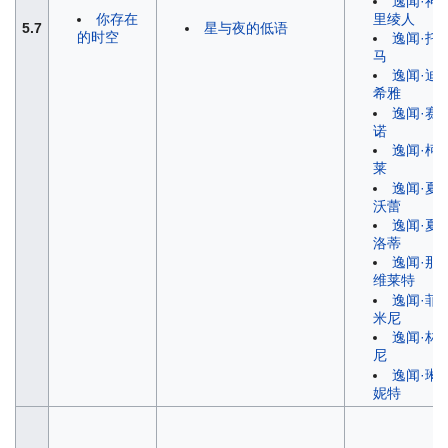
逸闻·神
里绫人
你存在
5.7
星与夜的低语
的时空
逸闻·托
马
逸闻·迪
希雅
逸闻·赛
诺
逸闻·柯
莱
逸闻·夏
沃蕾
逸闻·夏
洛蒂
逸闻·那
维莱特
逸闻·菲
米尼
逸闻·林
尼
逸闻·琳
妮特