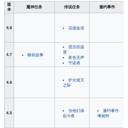
版
魔神任务
传说任务
邀约事件
本
4.8
花债血偿
谎言的温
度
4.7
睡前故事
夜色无声
守诺者
炉火熄灭
4.6
之际
当他们谈
邀约事件·
4.5
起今夜
琳妮特