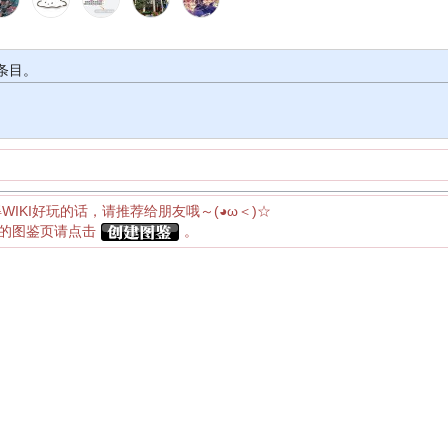
条目。
得WIKI好玩的话，请推荐给朋友哦～(◕ω＜)☆
应的图鉴页请点击
。