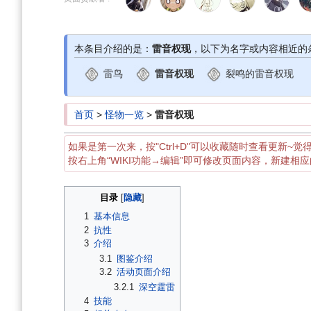
导
搜
航
索
本条目介绍的是：
雷音权现
，以下为名字或内容相近的
雷鸟
雷音权现
裂鸣的雷音权现
首页
>
怪物一览
>
雷音权现
如果是第一次来，按"Ctrl+D"可以收藏随时查看更新~觉
按右上角“WIKI功能→编辑”即可修改页面内容，新建相
目录
1
基本信息
2
抗性
3
介绍
3.1
图鉴介绍
3.2
活动页面介绍
3.2.1
深空霆雷
4
技能