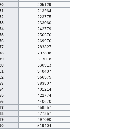
70
205129
71
213964
72
223775
73
233060
74
242779
75
256676
76
269976
77
283827
78
297898
79
313018
80
330913
81
348487
82
366375
83
383807
84
401214
85
422774
86
440670
87
458857
88
477357
89
497090
90
519404