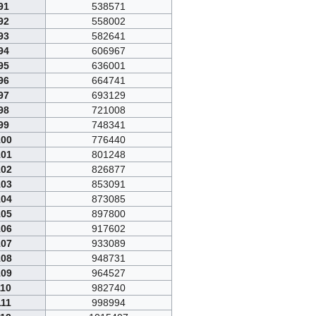
91
538571
92
558002
93
582641
94
606967
95
636001
96
664741
97
693129
98
721008
99
748341
100
776440
101
801248
102
826877
103
853091
104
873085
105
897800
106
917602
107
933089
108
948731
109
964527
110
982740
111
998994