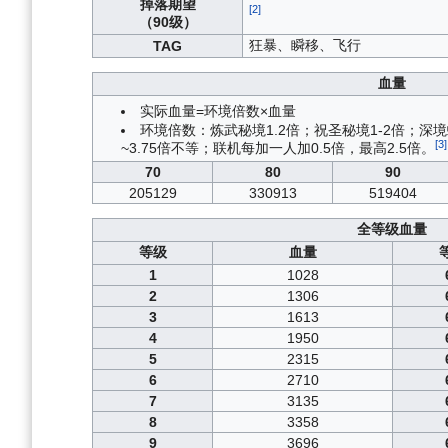
掉落期望
[2]
（90级）
狂暴、瞬移、飞行
TAG
血量
实际血量=环境倍数×血量
环境倍数：炼武秘境1.2倍；祝圣秘境1-2倍；深境螺
[3]
~3.75倍不等；联机每加一人加0.5倍，最高2.5倍。
70
80
90
205129
330913
519404
全等级血量
等级
血量
1
1028
2
1306
3
1613
4
1950
5
2315
6
2710
7
3135
8
3358
9
3696