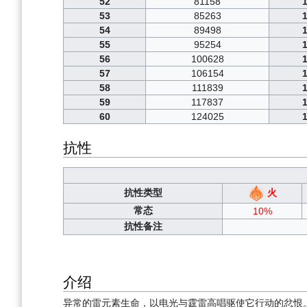
52
81158
53
85263
54
89498
55
95254
56
100628
57
106154
58
111839
59
117837
60
124025
抗性
火
抗性类型
常态
10%
抗性备注
介绍
异常的雷元素生命，以电光与霆雷高唱驱使它行动的忿恨