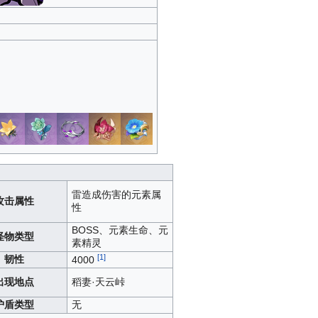
雷
造成伤害的元素属
攻击属性
性
BOSS、元素生命、元
怪物类型
素精灵
[1]
韧性
4000
出现地点
稻妻·天云峠
护盾类型
无