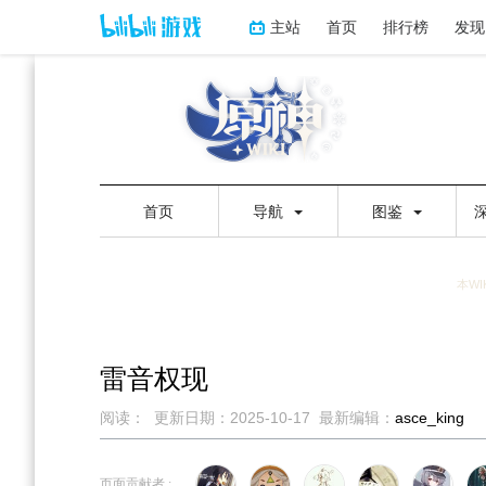
主站
首页
排行榜
发现
首页
导航
图鉴
本WI
雷音权现
阅读：
更新日期：
2025-10-17
最新编辑：
asce_king
跳
跳
到
到
页面贡献者 :