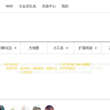
WIKI
大会员礼包
充值中心
我的
深渊/玩法
大地图
小工具
扩展阅读
KI由
旅行者酒馆
于2020年03月14日申请开通，
内容按
CC BY-NC-SA 4.0协议
提供
，编辑权限
免责声明
•
反馈留言
•
编辑教程
•
收藏方法
•
评论管理规定
• 交流群：1018709157
感谢
大猫雷恩
对WIKI设计支持，期待更多能人异士加入原神WIKI。