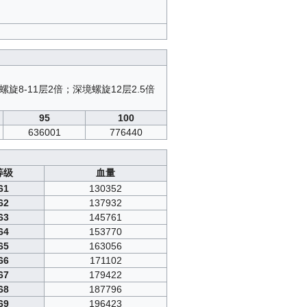
旋8-11层2倍；深境螺旋12层2.5倍
95
100
636001
776440
等级
血量
61
130352
62
137932
63
145761
64
153770
65
163056
66
171102
67
179422
68
187796
69
196423