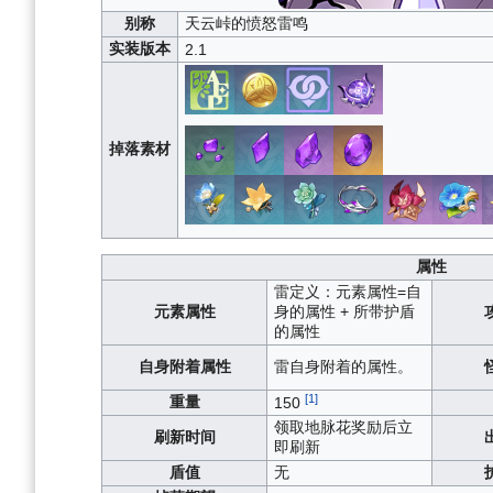
别称
天云峠的愤怒雷鸣
实装版本
2.1
掉落素材
属性
雷
定义：元素属性=自
元素属性
身的属性 + 所带护盾
的属性
自身附着属性
雷
自身附着的属性。
[1]
重量
150
领取地脉花奖励后立
刷新时间
即刷新
盾值
无