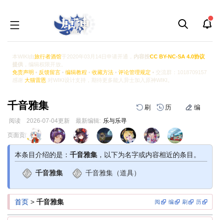
本WIKI由
旅行者酒馆
于2020年03月14日申请开通，
内容按
CC BY-NC-SA 4.0协议
提供
，编辑权限开放。
免责声明
•
反馈留言
•
编辑教程
•
收藏方法
•
评论管理规定
• 交流群：1018709157
感谢
大猫雷恩
对WIKI设计支持，期待更多能人异士加入原神WIKI。
千音雅集
刷
历
编
阅读
2026-07-04
更新
最新编辑:
乐与乐寻
跳
跳
页面贡献者 :
到
到
导
搜
本条目介绍的是：
千音雅集
，以下为名字或内容相近的条目。
航
索
千音雅集
千音雅集（道具）
首页
>
千音雅集
阅
编
刷
历