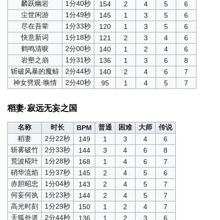
麟跃幽岩
1分40秒
154
2
4
5
6
尘世闲游
1分49秒
145
1
3
5
6
尽在吾辈
1分33秒
120
1
3
5
6
快意新词
1分18秒
121
2
3
4
6
鹤鸣清唳
2分00秒
140
1
2
4
6
岩壑之崩
1分31秒
136
1
3
6
8
斩破风暴的魔鲸
2分44秒
140
2
4
6
7
神女劈观·唤情
2分40秒
95
1
4
5
7
稻妻·寂远无妄之国
名称
时长
普通
困难
大师
传说
BPM
稻妻
2分22秒
149
1
3
4
6
斩雾破竹
2分33秒
144
3
4
6
8
荒波椛叶
1分28秒
168
1
4
6
7
硝华流焰
1分37秒
145
2
4
5
6
赤胆昭忠
1分04秒
143
2
4
5
7
何妄何执
1分23秒
144
2
4
5
7
高光时刻
1分29秒
150
1
2
4
7
天狐外道
2分44秒
136
1
2
3
6