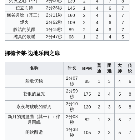
灼火之心（中）
3分00秒
139
2
4
7
8
伫立而待
2分26秒
145
1
4
6
7
幽谷舟咏（其三）
2分11秒
160
2
4
5
7
烬火
2分52秒
109
2
4
6
7
皎洁的笑颜
1分18秒
89
2
4
6
7
纯真的歌谣
2分47秒
68
1
2
4
5
挪德卡莱·边地乐园之扉
普
困
大
传
名称
时长
BPM
通
难
师
说
2分07
船歌优稳
85
1
3
4
6
秒
2分59
苍银的圣咒
175
2
4
5
8
秒
3分10
永夜与破晓的誓刃
120
2
3
6
8
秒
新月的摇篮曲（其一）：伴
2分08
82
1
3
5
7
月同眠
秒
1分38
闲饮酣适
105
2
3
5
7
秒