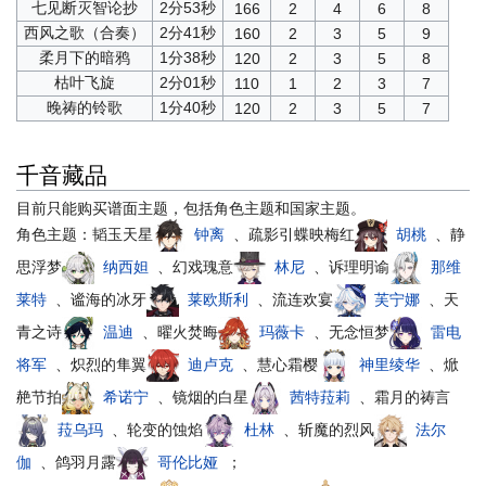
七见断灭智论抄
2分53秒
166
2
4
6
8
西风之歌（合奏）
2分41秒
160
2
3
5
9
柔月下的暗鸦
1分38秒
120
2
3
5
8
枯叶飞旋
2分01秒
110
1
2
3
7
晚祷的铃歌
1分40秒
120
2
3
5
7
千音藏品
目前只能购买谱面主题，包括角色主题和国家主题。
角色主题：韬玉天星
钟离
、疏影引蝶映梅红
胡桃
、静
思浮梦
纳西妲
、幻戏瑰意
林尼
、诉理明谕
那维
莱特
、谧海的冰牙
莱欧斯利
、流连欢宴
芙宁娜
、天
青之诗
温迪
、曜火焚晦
玛薇卡
、无念恒梦
雷电
将军
、炽烈的隼翼
迪卢克
、慧心霜樱
神里绫华
、焮
赩节拍
希诺宁
、镜烟的白星
茜特菈莉
、霜月的祷言
菈乌玛
、轮变的蚀焰
杜林
、斩魔的烈风
法尔
伽
、鸽羽月露
哥伦比娅
；