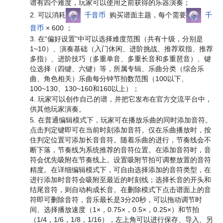
谱有四个难度，玩家可以使用之前获得的乐器演奏；
可以消耗
千音币
购买谱面主题，每个需要
千
音币
× 600 ；
在“偏好设置”中可以选择难度范围（共有十级，分别是
1~10）、演奏基础（入门休闲、进阶挑战、推荐双指、推荐
多指）、进阶技巧（多重单音、多重长音和多重琶音）、键
位选择（四键、六键）等，所属专辑、乐曲分类（综合乐
曲、角色相关）乐曲每分钟节拍数范围（100以下、
100~130、130~160和160以上）；
玩家可以创作自己的谱，并把它发布在官方交流平台中，
供其他玩家演奏。
在普通编辑模式下，玩家可在播放乐曲的同时添加音符。
点击判定键即可在当前时刻添加音符。仅在乐曲播放时，按
住判定位置可添加长音音符。随着乐曲的进行，节奏线会不
断下落，节奏线为系统推荐的音符位置。在添加音符时，音
符会优先吸附在节奏线上。设置吸附节拍可调整放置的音符
精度。在详细编辑模式下，可自由选择添加的音符类型，在
进行添加时音符会吸附至最近的时刻线；选择长音的开头和
结尾音符，则自动构成长音。在删除模式下点击谱面上的音
符即可删除音符，音乐最长是3分20秒，可以拖动调节时
间、选择播放速度（1×，0.75×，0.5×，0.25×）和节拍
（1/4，1/6，1/8，1/16），左上角可以进行保存、导入、另