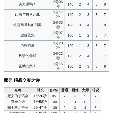
2分06
实力碾鸭！
146
2
4
5
8
秒
1分47
山椒与梭鱼之战
140
2
3
5
7
秒
2分33
银雪与圣林的回舞
188
3
4
5
8
秒
2分07
逝往苍焰
160
1
2
5
7
秒
1分20
巧思暇逸
120
1
3
5
7
秒
2分22
热砂的倦戏
126
2
4
5
7
秒
1分15
互助方案！
150
2
3
5
6
秒
魔导·绮想交奏之诗
名称
时长
普通
困难
大师
传说
BPM
魔女的茶话会
1分26秒
85
2
4
5
7
茶会之余
1分58秒
100
2
3
6
8
囿于格之中子
2分47秒
139
2
3
4
8