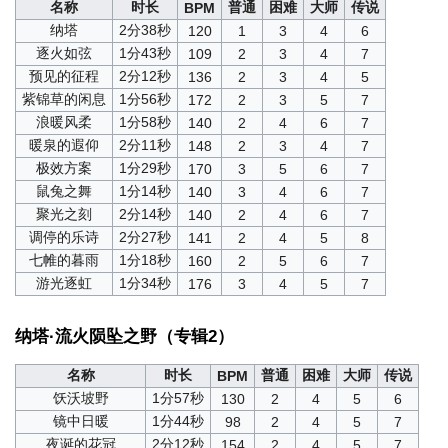
名称
时长
普通
困难
大师
传说
BPM
纳塔
2分38秒
120
1
3
4
6
逐火如弦
1分43秒
109
2
3
4
7
预见的征程
2分12秒
136
2
3
4
5
紫锦草的闲息
1分56秒
172
2
3
5
7
浪暖风柔
1分58秒
140
2
4
6
7
暖泉的遐仰
2分11秒
148
2
3
4
7
极效方案
1分29秒
170
3
5
6
7
鼠兔之舞
1分14秒
140
3
4
6
7
聚光之刻
2分14秒
140
2
4
6
7
调停的乐诗
2分27秒
141
2
4
5
8
七帷的暮雨
1分18秒
160
2
5
6
7
游光逐虹
1分34秒
176
3
4
5
7
纳塔·流火陨坠之野（专辑2）
名称
时长
普通
困难
大师
传说
BPM
饫沃坡野
1分57秒
130
2
4
5
6
镜中日暖
1分44秒
98
2
4
5
7
夜诞的花冠
2分12秒
154
2
4
5
7