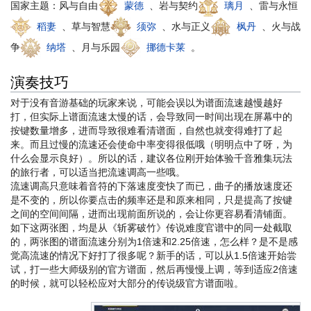
国家主题：风与自由
蒙德
、岩与契约
璃月
、雷与永恒
稻妻
、草与智慧
须弥
、水与正义
枫丹
、火与战
争
纳塔
、月与乐园
挪德卡莱
。
演奏技巧
对于没有音游基础的玩家来说，可能会误以为谱面流速越慢越好
打，但实际上谱面流速太慢的话，会导致同一时间出现在屏幕中的
按键数量增多，进而导致很难看清谱面，自然也就变得难打了起
来。而且过慢的流速还会使命中率变得很低哦（明明点中了呀，为
什么会显示良好）。所以的话，建议各位刚开始体验千音雅集玩法
的旅行者，可以适当把流速调高一些哦。
流速调高只意味着音符的下落速度变快了而已，曲子的播放速度还
是不变的，所以你要点击的频率还是和原来相同，只是提高了按键
之间的空间间隔，进而出现前面所说的，会让你更容易看清铺面。
如下这两张图，均是从《斩雾破竹》传说难度官谱中的同一处截取
的，两张图的谱面流速分别为1倍速和2.25倍速，怎么样？是不是感
觉高流速的情况下好打了很多呢？新手的话，可以从1.5倍速开始尝
试，打一些大师级别的官方谱面，然后再慢慢上调，等到适应2倍速
的时候，就可以轻松应对大部分的传说级官方谱面啦。