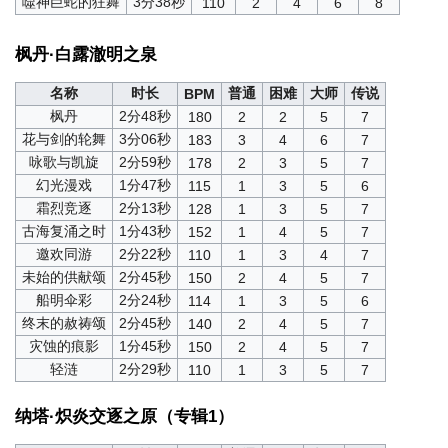
噬神巨蛇的狂舞
3分38秒
110
2
4
6
8
枫丹·白露澈明之泉
名称
时长
普通
困难
大师
传说
BPM
枫丹
2分48秒
180
2
2
5
7
花与剑的轮舞
3分06秒
183
3
4
6
7
咏歌与凯旋
2分59秒
178
2
3
5
7
幻光漫戏
1分47秒
115
1
3
5
6
霜烈竞逐
2分13秒
128
1
3
5
7
古海复涌之时
1分43秒
152
1
4
5
7
邀欢同游
2分22秒
110
1
3
4
7
未始的供献颂
2分45秒
150
2
4
5
7
船明伞彩
2分24秒
114
1
3
5
6
终末的赦祷颂
2分45秒
140
2
4
5
7
灾蚀的痕影
1分45秒
150
2
4
5
7
轻涟
2分29秒
110
1
3
5
7
纳塔·炽炎交逐之原（专辑1）