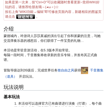
如果是第一次来，按"Ctrl+D"可以收藏随时查看更新~觉得WIKI好
玩的话，请推荐给朋友哦～(◕ω＜)☆
按右上角“WIKI功能→编辑”即可修改页面内容，新建相应的图鉴页
请点击
。
介绍
蒙德城内，吟游诗人莎莎真诚的演出引起了你和派蒙的注意，与她
交流弹奏乐器的感想后，你们获得了一件宝贵的礼物…
本活动是常驻音游活动，在5.3版本开始常驻。
每隔一段时间，千音雅集将收录新的音乐专辑，并发布其正式曲
谱。
冒险等级达到35级后，完成世界任务
致自由之风
获得
千音雅集
（道具）
开启玩法。
玩法说明
基本玩法
本活动可以选择官方已有曲谱进行演奏（打谱），每个曲