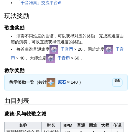
「千音雅集」交流平台
玩法奖励
歌曲奖励
演奏不同难度的曲谱，可以获得对应的奖励，完成高难度曲
谱的演奏，可以直接获得低难度的奖励。
每首曲谱普通难度
千音币
× 20 、困难难度
千音
币
× 40 、大师难度
千音币
× 60 。
教学奖励
折叠
教学奖励一览（共计
原石
× 140 ）
曲目列表
蒙德·风与牧歌之城
名称
时长
普通
困难
大师
传说
BPM