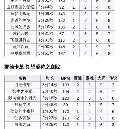
星界的眷盼
2分01秒
130
1
4
5
8
山巅雪国的记忆
3分44秒
92
1
2
4
8
童梦历险记
1分09秒
146
1
3
5
6
完遂的美梦
2分26秒
152
1
2
5
8
北风的归乡
3分16秒
135
2
3
6
8
风轻云暖
1分31秒
67
1
3
5
7
飞鼠进行曲
1分31秒
116
2
3
6
8
逸兴欢跃
2分00秒
148
2
3
5
7
中夏夜绮思
3分51秒
167
1
2
6
8
挪德卡莱·朔望凝待之庭院
名称
时长
普通
困难
大师
传说
BPM
挪德卡莱
3分14秒
103
2
3
5
7
如生之不竭
2分40秒
104
2
4
6
7
献向镜水的月光
3分18秒
120
2
3
5
8
野马尘埃
2分48秒
80
1
2
5
7
幼莺的小夜歌
1分01秒
170
1
2
4
6
仙乡梦旅
2分22秒
170
2
3
5
8
白鸽之诗
4分25秒
140
1
2
6
8