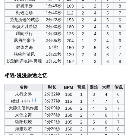
舒翼乘云
1分49秒
109
1
2
5
8
勤倦之畛
1分40秒
112
2
4
5
7
受龙所选的试炼
2分22秒
153
2
4
5
6
奉炽火以希望
2分30秒
180
2
4
6
8
曜间浮行
1分33秒
126
2
4
5
6
飒勇的豪斗
2分05秒
204
1
2
4
6
健体之诲
54秒
150
2
5
6
7
祛疾的清风
1分20秒
120
2
4
6
7
炽烈的还魂诗·再现
3分51秒
152
1
3
6
8
相遇·漫漫旅途之忆
名称
时长
普通
困难
大师
传说
BPM
未行之路
2分32秒
160
1
3
4
6
[1]
经过（中）
3分37秒
116
1
4
7
8
天静先借风作籁
2分09秒
156
2
4
5
7
风仪之舞
2分26秒
168
2
4
6
7
骄阳炽燎
2分02秒
105
2
5
6
7
海露欢游
2分20秒
160
2
4
5
8