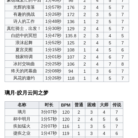
蒙德城繁忙的午后
1分48秒
98
2
4
5
7
光辉的涨落
1分57秒
176
2
4
5
7
有趣的挑战
1分26秒
172
2
3
5
7
诗人的工作
1分48秒
136
1
2
5
7
真红骑士，出发！
1分30秒
129
2
4
5
7
白皑中的冥想
1分47秒
135.8
2
3
4
5
浪沫起舞
1分52秒
125
2
4
5
7
夏宫灵囿
1分15秒
108
1
4
5
6
独家特调
1分01秒
107
2
4
6
7
冰封交响曲
2分25秒
106
2
4
7
8
终天的闭幕曲
2分08秒
94
1
3
6
7
风花的邀约
1分26秒
118
1
4
5
7
璃月·皎月云间之梦
名称
时长
普通
困难
大师
传说
BPM
璃月
3分07秒
120
2
3
4
7
杯中明月
1分57秒
120
2
4
5
6
疾如猛火
2分07秒
116
1
3
5
7
捷疾之业
1分47秒
119
1
3
4
6