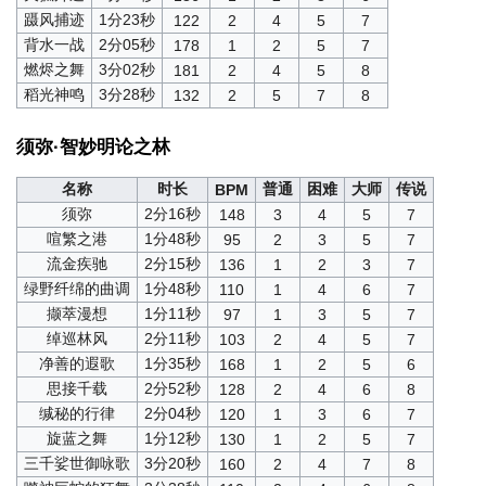
蹑风捕迹
1分23秒
122
2
4
5
7
背水一战
2分05秒
178
1
2
5
7
燃烬之舞
3分02秒
181
2
4
5
8
稻光神鸣
3分28秒
132
2
5
7
8
须弥·智妙明论之林
名称
时长
普通
困难
大师
传说
BPM
须弥
2分16秒
148
3
4
5
7
喧繁之港
1分48秒
95
2
3
5
7
流金疾驰
2分15秒
136
1
2
3
7
绿野纤绵的曲调
1分48秒
110
1
4
6
7
撷萃漫想
1分11秒
97
1
3
5
7
绰巡林风
2分11秒
103
2
4
5
7
净善的遐歌
1分35秒
168
1
2
5
6
思接千载
2分52秒
128
2
4
6
8
缄秘的行律
2分04秒
120
1
3
6
7
旋蓝之舞
1分12秒
130
1
2
5
7
三千娑世御咏歌
3分20秒
160
2
4
7
8