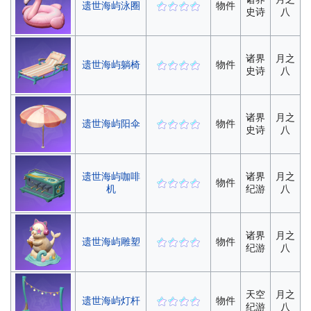
遗世海屿泳圈
物件
史诗
八
诸界
月之
遗世海屿躺椅
物件
史诗
八
诸界
月之
遗世海屿阳伞
物件
史诗
八
遗世海屿咖啡
诸界
月之
物件
机
纪游
八
诸界
月之
遗世海屿雕塑
物件
纪游
八
天空
月之
遗世海屿灯杆
物件
纪游
八