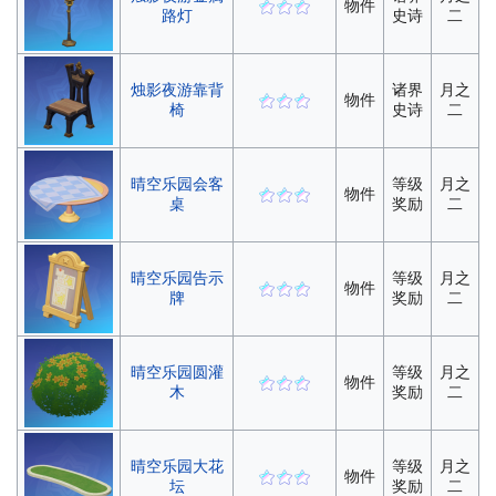
物件
路灯
史诗
二
烛影夜游靠背
诸界
月之
物件
椅
史诗
二
晴空乐园会客
等级
月之
物件
桌
奖励
二
晴空乐园告示
等级
月之
物件
牌
奖励
二
晴空乐园圆灌
等级
月之
物件
木
奖励
二
晴空乐园大花
等级
月之
物件
坛
奖励
二