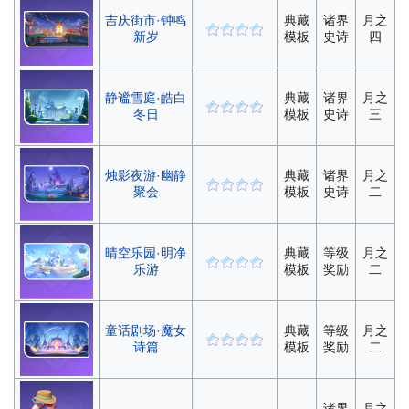
吉庆街市·钟鸣
典藏
诸界
月之
新岁
模板
史诗
四
静谧雪庭·皓白
典藏
诸界
月之
冬日
模板
史诗
三
烛影夜游·幽静
典藏
诸界
月之
聚会
模板
史诗
二
晴空乐园·明净
典藏
等级
月之
乐游
模板
奖励
二
童话剧场·魔女
典藏
等级
月之
诗篇
模板
奖励
二
诸界
月之