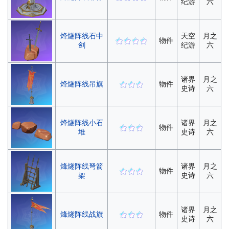
纪游
六
烽燧阵线石中
天空
月之
物件
剑
纪游
六
诸界
月之
烽燧阵线吊旗
物件
史诗
六
烽燧阵线小石
诸界
月之
物件
堆
史诗
六
烽燧阵线弩箭
诸界
月之
物件
架
史诗
六
诸界
月之
烽燧阵线战旗
物件
史诗
六