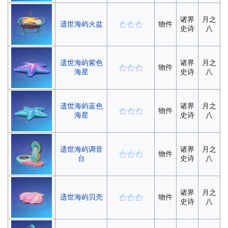
诸界
月之
遗世海屿火盆
物件
史诗
八
遗世海屿紫色
诸界
月之
物件
海星
史诗
八
遗世海屿蓝色
诸界
月之
物件
海星
史诗
八
遗世海屿调音
诸界
月之
物件
台
史诗
八
诸界
月之
遗世海屿贝壳
物件
史诗
八