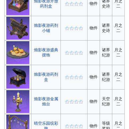
烛影夜游开放
诸界
月之
物件
药剂盒
史诗
二
烛影夜游药剂
诸界
月之
物件
小铺
史诗
二
烛影夜游盛典
诸界
月之
物件
摆饰
纪游
二
烛影夜游药剂
诸界
月之
物件
盒
纪游
二
烛影夜游金属
天空
月之
物件
烛台
纪游
二
晴空乐园缤彩
等级
月之
物件
旗
奖励
二