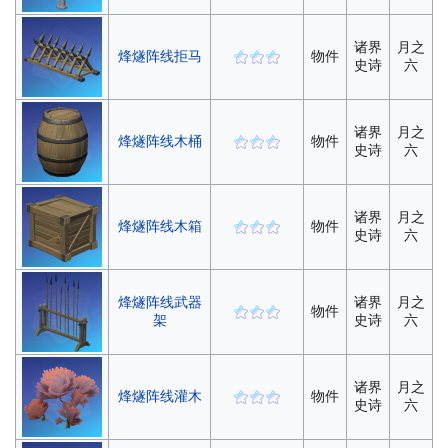
诸界
月之
烽燧阵线拒马
物件
史诗
六
诸界
月之
烽燧阵线木桶
物件
史诗
六
诸界
月之
烽燧阵线木箱
物件
史诗
六
烽燧阵线武器
诸界
月之
物件
架
史诗
六
诸界
月之
烽燧阵线灌木
物件
史诗
六