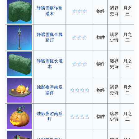
静谧雪庭转角
诸界
月之
物件
灌木
史诗
三
静谧雪庭金属
诸界
月之
物件
路灯
史诗
三
静谧雪庭长灌
诸界
月之
物件
木
史诗
三
烛影夜游南瓜
诸界
月之
物件
摆件
史诗
二
烛影夜游南瓜
诸界
月之
物件
灯
史诗
二