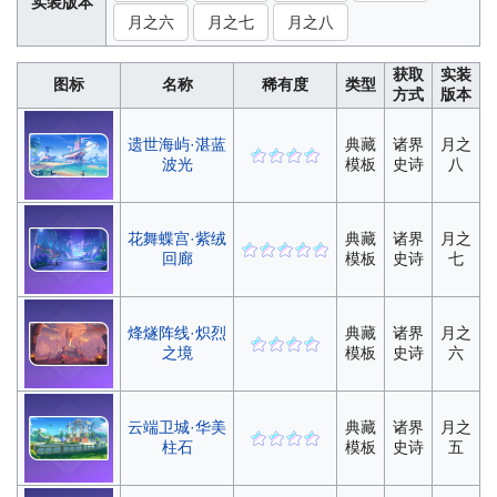
实装版本
月之六
月之七
月之八
获取
实装
图标
名称
稀有度
类型
方式
版本
遗世海屿·湛蓝
典藏
诸界
月之
波光
模板
史诗
八
花舞蝶宫·紫绒
典藏
诸界
月之
回廊
模板
史诗
七
烽燧阵线·炽烈
典藏
诸界
月之
之境
模板
史诗
六
云端卫城·华美
典藏
诸界
月之
柱石
模板
史诗
五