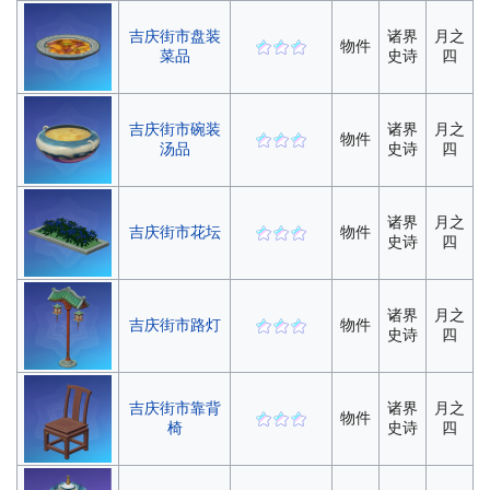
吉庆街市盘装
诸界
月之
物件
菜品
史诗
四
吉庆街市碗装
诸界
月之
物件
汤品
史诗
四
诸界
月之
吉庆街市花坛
物件
史诗
四
诸界
月之
吉庆街市路灯
物件
史诗
四
吉庆街市靠背
诸界
月之
物件
椅
史诗
四