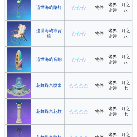
诸界
月之
遗世海屿路灯
物件
史诗
八
遗世海屿靠背
诸界
月之
物件
椅
史诗
八
诸界
月之
遗世海屿音响
物件
史诗
八
诸界
月之
花舞蝶宫喷泉
物件
史诗
七
诸界
月之
花舞蝶宫花柱
物件
史诗
七
诸界
月之