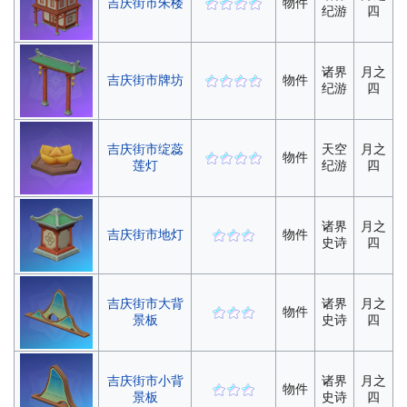
吉庆街市朱楼
物件
纪游
四
诸界
月之
吉庆街市牌坊
物件
纪游
四
吉庆街市绽蕊
天空
月之
物件
莲灯
纪游
四
诸界
月之
吉庆街市地灯
物件
史诗
四
吉庆街市大背
诸界
月之
物件
景板
史诗
四
吉庆街市小背
诸界
月之
物件
景板
史诗
四