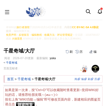
本WIKI由
旅行者酒馆
于2020年03月14日申请开通，
内容按
CC BY-NC-SA 4.0协议
提供
，编辑权限开放。
免责声明
•
反馈留言
•
编辑教程
•
收藏方法
•
评论管理规定
• 交流群：1018709157
感谢
大猫雷恩
对WIKI设计支持，期待更多能人异士加入原神WIKI。
千星奇域/大厅
刷
历
编
阅读
2026-07-20
更新
最新编辑:
yuka
<
千星奇域
跳
跳
页面贡献者 :
到
到
导
搜
首页
>
千星奇域
>
千星奇域/大厅
阅
编
刷
历
航
索
如果是第一次来，按"Ctrl+D"可以收藏随时查看更新~觉得WIKI好
玩的话，请推荐给朋友哦～(◕ω＜)☆
按右上角“WIKI功能→编辑”即可修改页面内容，新建相应的图鉴页
请点击
。