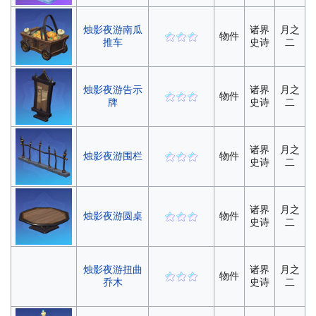
烛影夜游南瓜
诸界
月之
物件
推车
史诗
二
烛影夜游告示
诸界
月之
物件
牌
史诗
二
诸界
月之
烛影夜游围栏
物件
史诗
二
诸界
月之
烛影夜游圆桌
物件
史诗
二
烛影夜游扭曲
诸界
月之
物件
乔木
史诗
二