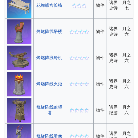
诸界
月之
花舞蝶宫长椅
物件
史诗
七
诸界
月之
烽燧阵线塔楼
物件
史诗
六
诸界
月之
烽燧阵线弩机
物件
史诗
六
诸界
月之
烽燧阵线火炬
物件
史诗
六
烽燧阵线瞭望
诸界
月之
物件
塔
纪游
六
诸界
月之
烽燧阵线雕像
物件