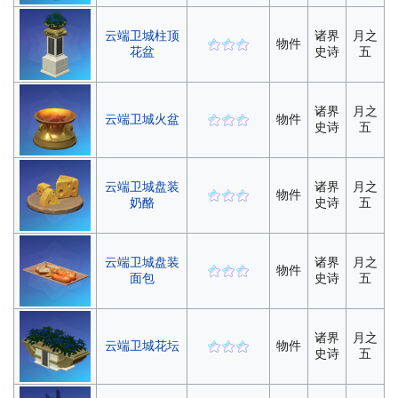
云端卫城柱顶
诸界
月之
物件
花盆
史诗
五
诸界
月之
云端卫城火盆
物件
史诗
五
云端卫城盘装
诸界
月之
物件
奶酪
史诗
五
云端卫城盘装
诸界
月之
物件
面包
史诗
五
诸界
月之
云端卫城花坛
物件
史诗
五