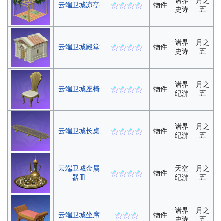
诸界
月之
云端卫城凉亭
物件
史诗
五
诸界
月之
云端卫城殿堂
物件
史诗
五
诸界
月之
云端卫城座椅
物件
纪游
五
诸界
月之
云端卫城长桌
物件
纪游
五
云端卫城金属
天空
月之
物件
器皿
纪游
五
诸界
月之
云端卫城坐席
物件
史诗
五