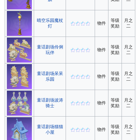
晴空乐园魔杖
等级
月之
物件
灯
奖励
二
童话剧场伶俐
等级
月之
物件
玩伴
奖励
二
童话剧场呆呆
等级
月之
物件
乐园
奖励
二
童话剧场波涛
等级
月之
物件
骑士
奖励
二
童话剧场猫猫
等级
月之
物件
小屋
奖励
二