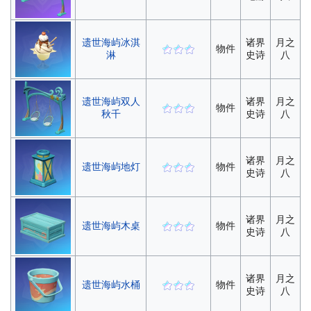
遗世海屿冰淇
诸界
月之
物件
淋
史诗
八
遗世海屿双人
诸界
月之
物件
秋千
史诗
八
诸界
月之
遗世海屿地灯
物件
史诗
八
诸界
月之
遗世海屿木桌
物件
史诗
八
诸界
月之
遗世海屿水桶
物件
史诗
八