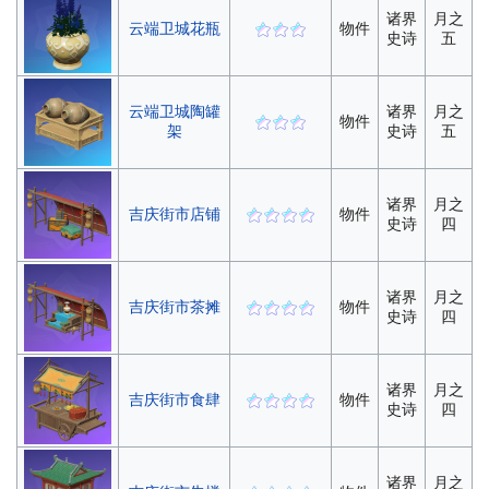
诸界
月之
云端卫城花瓶
物件
史诗
五
云端卫城陶罐
诸界
月之
物件
架
史诗
五
诸界
月之
吉庆街市店铺
物件
史诗
四
诸界
月之
吉庆街市茶摊
物件
史诗
四
诸界
月之
吉庆街市食肆
物件
史诗
四
诸界
月之