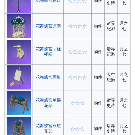
花舞蝶宫路灯
物件
史诗
七
诸界
月之
花舞蝶宫凉亭
物件
纪游
七
花舞蝶宫回旋
诸界
月之
物件
楼梯
纪游
七
天空
月之
花舞蝶宫画板
物件
纪游
七
花舞蝶宫单层
诸界
月之
物件
花架
史诗
七
花舞蝶宫双层
诸界
月之
物件
花架
史诗
七