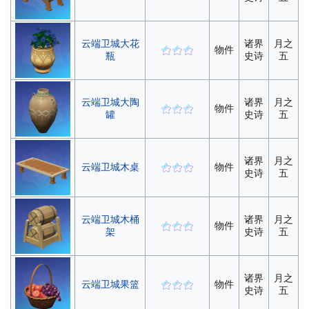
云端卫城大花
诸界
月之
物件
瓶
史诗
五
云端卫城大陶
诸界
月之
物件
罐
史诗
五
诸界
月之
云端卫城木桌
物件
史诗
五
云端卫城木桶
诸界
月之
物件
架
史诗
五
诸界
月之
云端卫城果篮
物件
史诗
五