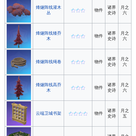
烽燧阵线灌木
诸界
月之
物件
丛
史诗
六
烽燧阵线矮乔
诸界
月之
物件
木
史诗
六
诸界
月之
烽燧阵线绳卷
物件
史诗
六
烽燧阵线高乔
诸界
月之
物件
木
史诗
六
诸界
月之
云端卫城书架
物件
史诗
五