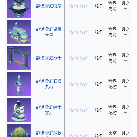
诸界
月之
静谧雪庭喷泉
物件
史诗
三
静谧雪庭温馨
诸界
月之
物件
长屋
史诗
三
诸界
月之
静谧雪庭秋千
物件
史诗
三
静谧雪庭石质
诸界
月之
物件
尖塔
纪游
三
静谧雪庭绅士
诸界
月之
物件
雪人
纪游
三
静谧雪庭球状
天空
月之
物件