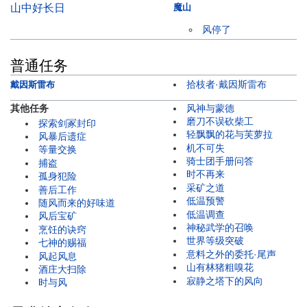
山中好长日
魔山
风停了
普通任务
拾枝者·戴因斯雷布
戴因斯雷布
其他任务
风神与蒙德
磨刀不误砍柴工
探索剑冢封印
轻飘飘的花与芙萝拉
风暴后遗症
机不可失
等量交换
骑士团手册问答
捕盗
时不再来
孤身犯险
采矿之道
善后工作
低温预警
随风而来的好味道
低温调查
风后宝矿
神秘武学的召唤
烹饪的诀窍
世界等级突破
七神的赐福
意料之外的委托·尾声
风起风息
山有林猪粗嗅花
酒庄大扫除
寂静之塔下的风向
时与风