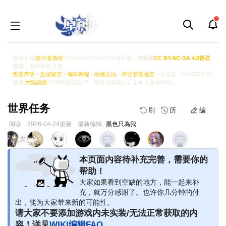
本WIKI由
旅行者酒馆
于2020年03月14日申请开通，
内容按
CC BY-NC-SA 4.0协议
提供
，编辑权限开放。
免责声明
•
反馈留言
•
编辑教程
•
收藏方法
•
评论管理规定
• 交流群：1018709157
感谢
大猫雷恩
对WIKI设计支持，期待更多能人异士加入原神WIKI。
世界任务
刷
历
编
阅读
2026-04-24
更新
最新编辑:
黑色只為我
跳
跳
页面贡献者 :
到
到
导
搜
本页面内容待补充完善，需要你的
航
索
帮助！
大家如果看到空缺的地方，能一起来补
充，就万分感谢了。也许你几分钟的付
出，能为大家带来新的可能性。
请大家不要添加游戏内未实装/无法正常获取的内
容！详见
WIKI编辑FAQ
。