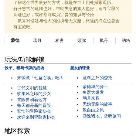
了解这个世界最好的方式，就是在世上四处探索巡历。
解开悠古的谜团也好，帮助失意的旅人也好，追寻宝藏的
踪迹也好，或许都能成为宝贵的知识与经验…
…就算对谜题与他人的困境毫无兴趣，旅途的终点也总会
有宝藏吧。
璃月
稻妻
须弥
枫丹
纳塔
蒙德
玩法/功能解锁
骰子、猫与卡牌的战场
魔女的课业
来试试「七圣召唤」吧！
意料之外的委托
蒙德城的骑士
古代文明的智慧
鱼群大爆发
收集风之印的少女
璃月来客
冒险要朝着远方
无始无终的故事
每天都是新的冒险
致自由之风
繁忙的冒险家协会
游逸诸地，曾听旅闻
欢迎来到冒险家协会
地区探索