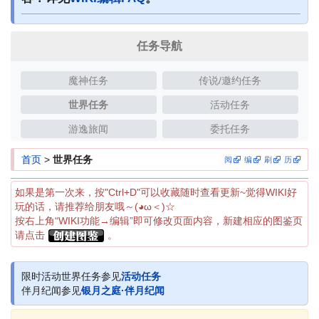
任务导航
魔神任务
传说/邀约任务
世界任务
活动任务
游逸旅闻
委托任务
首页
>
世界任务
阅
编
刷
历
如果是第一次来，按"Ctrl+D"可以收藏随时查看更新~觉得WIKI好
玩的话，请推荐给朋友哦～(◕ω＜)☆
按右上角“WIKI功能→编辑”即可修改页面内容，新建相应的图鉴页
请点击
。
限时活动世界任务参见
活动任务
伴月纪闻参见
银月之庭·伴月纪闻