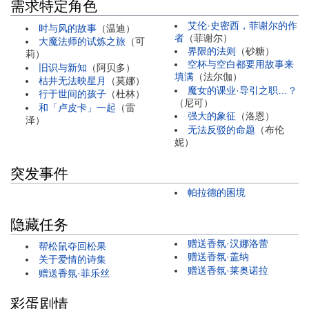
需求特定角色
艾伦·史密西，菲谢尔的作
时与风的故事
（
温迪
）
者
（
菲谢尔
）
大魔法师的试炼之旅
（
可
界限的法则
（
砂糖
）
莉
）
空杯与空白都要用故事来
旧识与新知
（
阿贝多
）
填满
（
法尔伽
）
枯井无法映星月
（
莫娜
）
魔女的课业·导引之职…？
行于世间的孩子
（
杜林
）
（
尼可
）
和「卢皮卡」一起
（
雷
强大的象征
（
洛恩
）
泽
）
无法反驳的命题
（
布伦
妮
）
突发事件
帕拉德的困境
隐藏任务
赠送香氛·汉娜洛蕾
帮松鼠夺回松果
赠送香氛·盖纳
关于爱情的诗集
赠送香氛·莱奥诺拉
赠送香氛·菲乐丝
彩蛋剧情