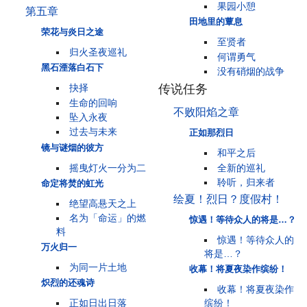
果园小憩
第五章
田地里的蕈息
荣花与炎日之途
至贤者
归火圣夜巡礼
何谓勇气
黑石湮落白石下
没有硝烟的战争
传说任务
抉择
生命的回响
不败阳焰之章
坠入永夜
过去与未来
正如那烈日
镜与谜烟的彼方
和平之后
摇曳灯火一分为二
全新的巡礼
聆听，归来者
命定将焚的虹光
绘夏！烈日？度假村！
绝望高悬天之上
名为「命运」的燃
惊遇！等待众人的将是…？
料
惊遇！等待众人的
万火归一
将是…？
为同一片土地
收幕！将夏夜染作缤纷！
炽烈的还魂诗
收幕！将夏夜染作
缤纷！
正如日出日落