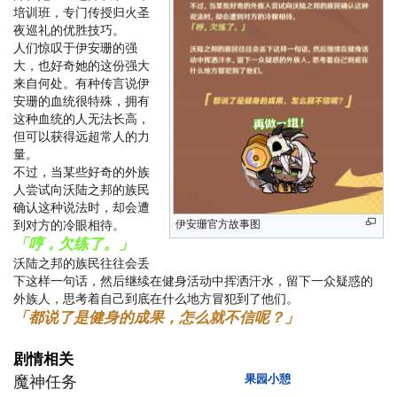
培训班，专门传授归火圣
夜巡礼的优胜技巧。
人们惊叹于伊安珊的强
大，也好奇她的这份强大
来自何处。有种传言说伊
安珊的血统很特殊，拥有
这种血统的人无法长高，
但可以获得远超常人的力
量。
不过，当某些好奇的外族
人尝试向沃陆之邦的族民
确认这种说法时，却会遭
到对方的冷眼相待。
伊安珊官方故事图
「哼，欠练了。」
沃陆之邦的族民往往会丢
下这样一句话，然后继续在健身活动中挥洒汗水，留下一众疑惑的
外族人，思考着自己到底在什么地方冒犯到了他们。
「都说了是健身的成果，怎么就不信呢？」
剧情相关
果园小憩
魔神任务