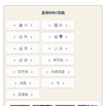
原神WIKI导航
火
水
风
雷
草
冰
岩
单手剑
双手剑
长柄武器
法器
弓
圣遗物