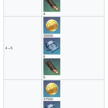
4
30000
4→5
6
6
37500