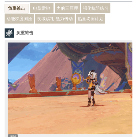
电掣雷驰
力的三原理
强化抗阻练习
负重锥击
动能梯度测验
夜域赐礼·勉力传动
热量均衡计划
负重锥击
描述