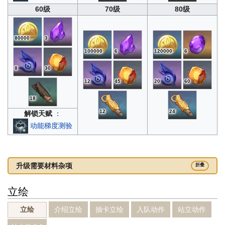
60级
70级
80级
80000
3
100000
6
120000
6
8
30
12
45
20
60
18
12
24
解锁天赋
：
动能梯度测验
升级需要材料杂项
折叠
立绘
介绍立绘
抽卡立绘
入队动作
站立动作
立绘