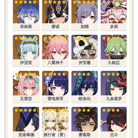
菲林斯
赛诺
刻晴
多莉
伊涅芙
八重神子
伊安珊
久岐忍
瓦雷莎
雷电将军
欧洛伦
九条裟罗
克洛琳德
旅行者（雷）
赛索斯
北斗