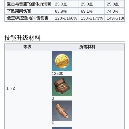
重击与雷霆飞缒体力消耗
25.0点
25.0点
25.0点
下坠期间伤害
63.9%
69.1%
74.3%
低空/高空坠地冲击伤害
128%/160%
138%/173%
149%/186%
技能升级材料
等级
所需材料
12500
1→2
3
6