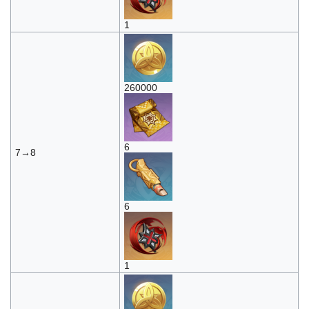
1
260000
6
7→8
6
1