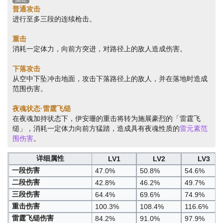
普通攻击
进行至多三段的连续枪击。
重击
消耗一定体力，向前方突进，对路径上的敌人造成伤害。
下落攻击
从空中下坠冲击地面，攻击下落路径上的敌人，并在落地时造成
范围伤害。
夜魂状态·雷霆飞缒
在夜魂加持状态下，伊安珊的重击将转为施展豪烈的「雷霆飞
缒」，消耗一定体力向前方猛踏，造成具有夜魂性质的
雷元素范
围伤害
。
详细属性
LV1
LV2
LV3
一段伤害
47.0%
50.8%
54.6%
二段伤害
42.8%
46.2%
49.7%
三段伤害
64.4%
69.6%
74.9%
重击伤害
100.3%
108.4%
116.6%
雷霆飞缒伤害
84.2%
91.0%
97.9%