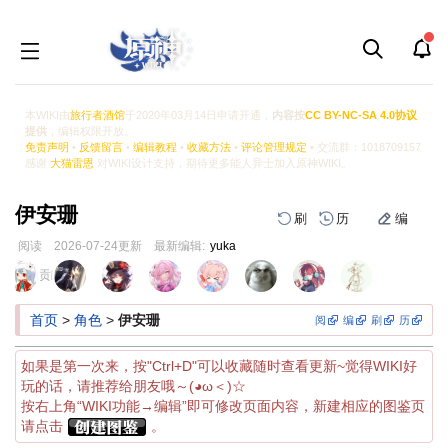
本WIKI由
旅行者酒馆
于2020年03月14日申请开通，
内容按
CC BY-NC-SA 4.0协议
提供
，编辑权限开放。
免责声明
•
反馈留言
•
编辑教程
•
收藏方法
•
评论管理规定
• 交流群：1018709157
感谢
大猫雷恩
对WIKI设计支持，期待更多能人异士加入原神WIKI。
伊安珊
刷
历
编
阅读
2026-07-24
更新
最新编辑:
yuka
跳
跳
页面贡献者 :
到
到
导
搜
首页
>
角色
>
伊安珊
阅
编
刷
历
航
索
如果是第一次来，按"Ctrl+D"可以收藏随时查看更新~觉得WIKI好
玩的话，请推荐给朋友哦～(◕ω＜)☆
按右上角“WIKI功能→编辑”即可修改页面内容，新建相应的图鉴页
请点击
。