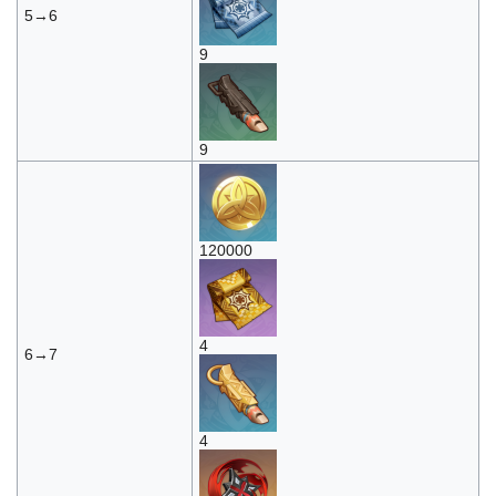
5→6
9
9
120000
4
6→7
4