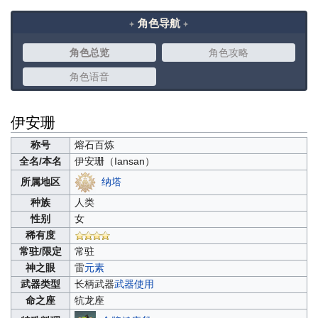
角色导航
角色总览
角色攻略
角色语音
伊安珊
称号
熔石百炼
全名/本名
伊安珊（
Iansan）
纳塔
所属地区
种族
人类
性别
女
稀有度
常驻/限定
常驻
神之眼
雷
元素
武器类型
长柄武器
武器使用
命之座
牨龙座