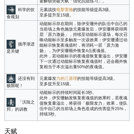
要解锁突破天赋「强化抗阻练习」。
科学的饮
元素战技
电掣雷驰
的技能等级提高3级。
至多提升至15级。
食规划
动能标示存在期间，除伊安珊外的队伍中自己的
当前场上角色施放元素爆发后，伊安珊将获得两
层「原力激扬」，持续至动能标示退场，每次召
唤动能标示至多触发一次该效果；伊安珊通过动
循序渐进
能标示恢复夜魂值时，将消耗一层「原力激
扬」，为伊安珊额外恢复4点夜魂值。
是关键
此外，若动能标示的夜魂值恢复量溢出，伊安珊
下一次通过动能标示恢复夜魂值时，还会额外恢
复相当于本次溢出量50%的夜魂值。
还没有到
元素爆发
力的三原理
的技能等级提高3级。
至多提升至15级。
极限呢！
动能标示的持续时间延长3秒。
此外，伊安珊触发恢复夜魂值的效果时，若夜魂
「沃陆之
值恢复量溢出，将获得「极限发力」效果，使队
伍中自己的当前场上角色造成的伤害提升25%，
邦」的训教
持续3秒。
天赋