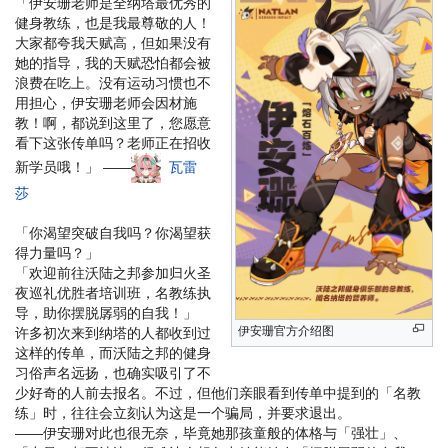
「伊安珊老师是全纳塔最优秀的
健身教练，也是我最尊敬的人！
大家都夸我天赋高，但如果没有
她的指导，我的天赋恐怕都会被
浪费在吃上。没有运动习惯也不
用担心，伊安珊老师会因材施
教！啊，都说到这里了，您愿意
看下这张传单吗？老师正在招收
新学员哦！」 ——
瓦雷
莎
「你渴望突破自我吗？你渴望获
得力量吗？」
「欢迎前往沃陆之邦参加归火圣
夜巡礼优胜者培训班，名教练执
导，助你摆脱孱弱的自我！」
伊安珊官方介绍图
许多初次来到纳塔的人都收到过
这样的传单，而沃陆之邦的健身
习俗声名远扬，也确实吸引了不
少好奇的人前去报名。不过，但他们亲眼看到传单中提到的「名教
练」时，往往会立刻认为这是一个骗局，并要求退出。
——伊安珊对此也很无奈，毕竟她那孩童般的体格与「强壮」、