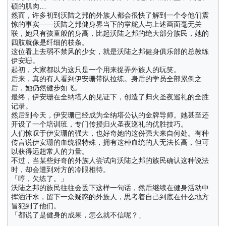
硕的肌肉…
然而，许多初到沃陆之邦的外族人都会很快了解到一个令他们震
惊的事实——沃陆之邦健身界当下的掌舵人与上述画面毫无关
联，她只有孩童般的身高，比起沃陆之邦的绝大部分族民，她的
四肢就像是纤细的枝条。
这位看上去弱不禁风的少女，就是沃陆之邦健身俱乐部的总教练
伊安珊。
起初，大家都以为这只是一个用来捉弄外族人的玩笑。
后来，真的有人看到伊安珊带队拉练。身后的学员全部累倒之
后，她仍然健步如飞。
最终，伊安珊在全纳塔人的见证下，创造了归火圣夜巡礼的全胜
记录。
然后到今天，伊安珊已经成为全纳塔公认的金牌导师。她甚至还
开设了一个培训班，专门传授归火圣夜巡礼的优胜技巧。
人们惊叹于伊安珊的强大，也好奇她的这份强大来自何处。有种
传言说伊安珊的血统很特殊，拥有这种血统的人无法长高，但可
以获得远超常人的力量。
不过，当某些好奇的外族人尝试向沃陆之邦的族民确认这种说法
时，却会遭到对方的冷眼相待。
「哼，欠练了。」
沃陆之邦的族民往往会丢下这样一句话，然后继续在健身活动中
挥洒汗水，留下一众疑惑的外族人，思考着自己到底在什么地方
冒犯到了他们。
「都说了是健身的成果，怎么就不信呢？」