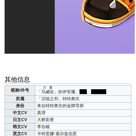
其他信息
力量
昵称/外号
「
乌威佐
」的伊安珊、
123
、
6星雷神
所属
「沃陆之邦」特特奥坎
身份
来自特特奥坎的金牌导师
中文CV
真理
日文CV
大桥彩香
韩文CV
李在岘
英文CV
卡特里娜·索尔兹伯里