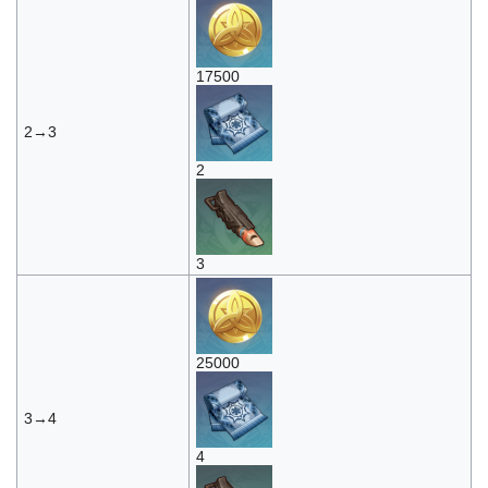
17500
2→3
2
3
25000
3→4
4