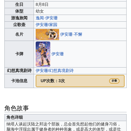
生日
8月8日
体型
幼女
游逸旅闻
逸闻·伊安珊
尘歌壶
伊安珊/家园
伊安珊·不懈
名片
伊安珊
卡牌
幻想真境剧诗
伊安珊/幻想真境剧诗
卡池信息
UP次数：3次
折叠
角色故事
角色详细
纳塔人谈起沃陆之邦这个部族，总会首先想起他们的健身习俗，
脑海中浮现出属于健身者的种种形象，或是高大的体型，或是壮