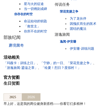
星与火的征途
传说任务
当一切镌刻成碑
荣花竞捷之争
你存在的时空
为了龙伙伴
命运始动的钥匙
因愧疚而生的医术
「救世主」
团结的魔法
你所不在的时空
游逸旅闻
部族纪闻
逸闻·伊安珊
蘑境菌奇
伊安珊·训练问题
活动相关
「玛薇卡：训练之日」
、
「宁静」的一日
、
「荣花竞捷之争」
、
「游逸旅闻·鎏溢之章」
、
「绘夏！烈日？度假村！」
官方贺图
生日贺图
2026
2025
早上好，这是我的两位健身新搭档——你看它们多精神！