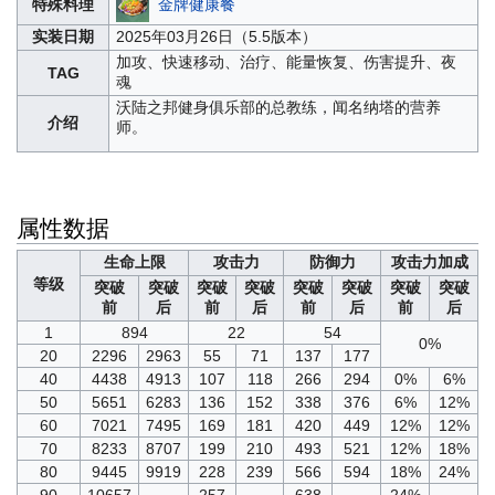
金牌健康餐
特殊料理
实装日期
2025年03月26日（5.5版本）
加攻、快速移动、治疗、能量恢复、伤害提升、夜
TAG
魂
沃陆之邦健身俱乐部的总教练，闻名纳塔的营养
介绍
师。
属性数据
生命上限
攻击力
防御力
攻击力加成
等级
突破
突破
突破
突破
突破
突破
突破
突破
前
后
前
后
前
后
前
后
1
894
22
54
0%
20
2296
2963
55
71
137
177
40
4438
4913
107
118
266
294
0%
6%
50
5651
6283
136
152
338
376
6%
12%
60
7021
7495
169
181
420
449
12%
12%
70
8233
8707
199
210
493
521
12%
18%
80
9445
9919
228
239
566
594
18%
24%
90
10657
-
257
-
638
-
24%
-