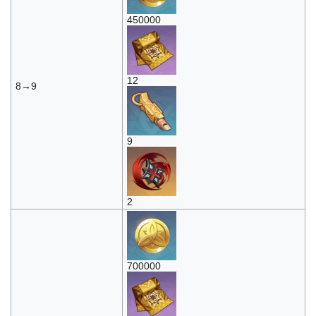
450000
12
8→9
9
2
700000