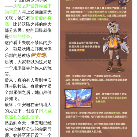
——
沃陆之邦健身界当下
的掌舵人
与上述画面毫无
关联，她只有
孩童般的身
高
，比起沃陆之邦的绝大
部分族民，她的四肢就像
是
纤细的枝条
。
这位看上去弱不禁风的少
女，就是沃陆之邦健身俱
伊安珊
乐部的总教练
。
起初，大家都以为这只是
一个用来捉弄外族人的玩
笑。
后来，真的有人看到伊安
珊带队拉练。身后的学员
全部累倒之后，她仍然健
步如飞。
最终，伊安珊在全纳塔人
的见证下，创造了
归火圣
夜巡礼的全胜记录
。
然后到今天，伊安珊已经
成为全纳塔公认的金牌导
师。她甚至还开设了一个