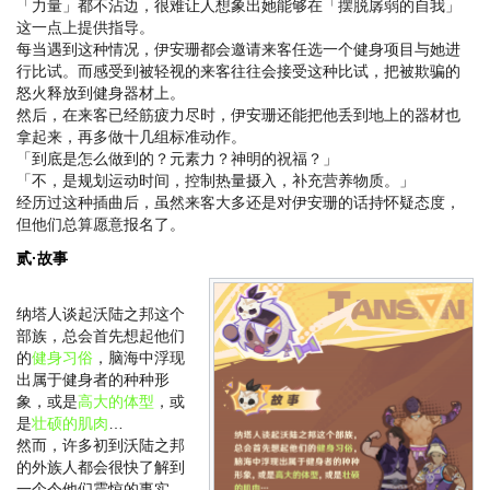
「力量」都不沾边，很难让人想象出她能够在「摆脱孱弱的自我」
这一点上提供指导。
每当遇到这种情况，伊安珊都会邀请来客任选一个健身项目与她进
行比试。而感受到被轻视的来客往往会接受这种比试，把被欺骗的
怒火释放到健身器材上。
然后，在来客已经筋疲力尽时，伊安珊还能把他丢到地上的器材也
拿起来，再多做十几组标准动作。
「到底是怎么做到的？元素力？神明的祝福？」
「不，是规划运动时间，控制热量摄入，补充营养物质。」
经历过这种插曲后，虽然来客大多还是对伊安珊的话持怀疑态度，
但他们总算愿意报名了。
贰·故事
纳塔人谈起沃陆之邦这个
部族，总会首先想起他们
的
健身习俗
，脑海中浮现
出属于健身者的种种形
象，或是
高大的体型
，或
是
壮硕的肌肉
…
然而，许多初到沃陆之邦
的外族人都会很快了解到
一个令他们震惊的事实