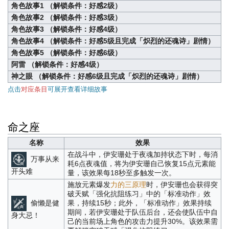
角色故事1 （解锁条件：好感2级）
角色故事2 （解锁条件：好感3级）
角色故事3 （解锁条件：好感4级）
角色故事4 （解锁条件：好感5级且完成「炽烈的还魂诗」剧情）
角色故事5 （解锁条件：好感6级）
阿雷 （解锁条件：好感4级）
神之眼 （解锁条件：好感6级且完成「炽烈的还魂诗」剧情）
点击
对应条目
可展开查看详细故事
命之座
名称
效果
在战斗中，伊安珊处于夜魂加持状态下时，每消
万事从来
耗6点夜魂值，将为伊安珊自己恢复15点元素能
开头难
量，该效果每18秒至多触发一次。
施放元素爆发
力的三原理
时，伊安珊也会获得突
破天赋「强化抗阻练习」中的「标准动作」效
偷懒是健
果，持续15秒；此外，「标准动作」效果持续
期间，若伊安珊处于队伍后台，还会使队伍中自
身大忌！
己的当前场上角色的攻击力提升30%。该效果需