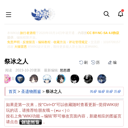
本WIKI由
旅行者酒馆
于2020年03月14日申请开通，
内容按
CC BY-NC-SA 4.0协议
提供
，编辑权限开放。
免责声明
•
反馈留言
•
编辑教程
•
收藏方法
•
评论管理规定
• 交流群：1018709157
感谢
大猫雷恩
对WIKI设计支持，期待更多能人异士加入原神WIKI。
祭冰之人
刷
历
编
阅读
2023-10-20
更新
最新编辑:
怒怒醬
跳
跳
页面贡献者 :
到
到
导
搜
首页
>
圣遗物图鉴
>
祭冰之人
阅
编
刷
历
航
索
如果是第一次来，按"Ctrl+D"可以收藏随时查看更新~觉得WIKI好
玩的话，请推荐给朋友哦～(◕ω＜)☆
按右上角“WIKI功能→编辑”即可修改页面内容，新建相应的图鉴页
请点击
。