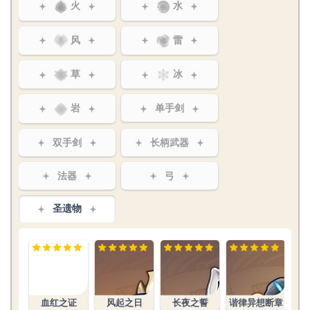
火
水
风
雷
草
冰
岩
单手剑
双手剑
长柄武器
法器
弓
圣遗物
文件:血红之
证生之花.png
血红之证
风起之日
长夜之誓
谐律异想断章