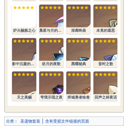
文件:炉火融
炼之心生之
花.png
炉火融炼之心
晨星与月的晓歌
深廊终曲
未竟的遐思
影中沉凝的幻灭
纺月的夜歌
黑曜秘典
昔时之歌
花
天之美赐
穹境示现之夜
烬城勇者绘卷
回声之林夜话
分类
：
圣遗物套装
含有受损文件链接的页面