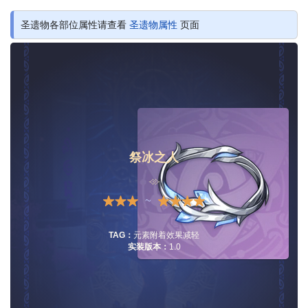
圣遗物各部位属性请查看
圣遗物属性
页面
祭冰之人
~
TAG：
元素附着效果减轻
实装版本：
1.0