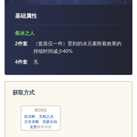
基础属性
祭冰之人
2件套
（套装仅一件）受到的冰元素附着效果的
持续时间减少40%
4件套
无
获取方式
BOSS
急冻树
、
无相之冰
、
古岩龙蜥
、
兆载永劫
龙兽
概率掉落