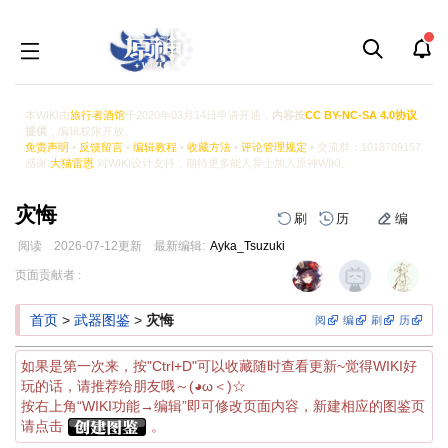
本WIKI由
旅行者酒馆
于2020年03月14日申请开通，
内容按
CC BY-NC-SA 4.0协议
提供
，编辑权限开放。
免责声明
•
反馈留言
•
编辑教程
•
收藏方法
•
评论管理规定
• 交流群：1018709157
感谢
大猫雷恩
对WIKI设计支持，期待更多能人异士加入原神WIKI。
灾悔
刷
历
编
阅读
2026-07-12
更新
最新编辑:
Ayka_Tsuzuki
跳
跳
页面贡献者 :
到
到
导
搜
首页
>
武器图鉴
>
灾悔
阅
编
刷
历
航
索
如果是第一次来，按"Ctrl+D"可以收藏随时查看更新~觉得WIKI好
玩的话，请推荐给朋友哦～(◕ω＜)☆
按右上角“WIKI功能→编辑”即可修改页面内容，新建相应的图鉴页
请点击
。