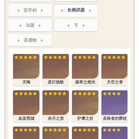
双手剑
长柄武器
法器
弓
圣遗物
灾悔
柔灯挽歌
薙草之稻光
天空之脊
血染荒城
赤月之形
护摩之杖
圣祭者的辉杖