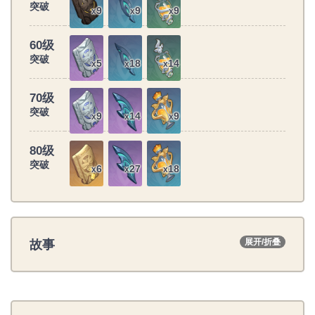
突破
9
9
9
x
x
x
60级
突破
5
18
14
x
x
x
70级
突破
9
14
9
x
x
x
80级
突破
6
27
18
x
x
x
故事
展开/折叠