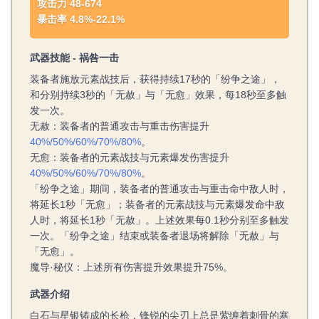
攻击力 48-674
暴击率 4.8%-22.1%
武器技能 - 祸咎一击
装备者施放元素战技后，获得持续17秒的「纷争之途」，
和分别持续3秒的「无赦」与「无愈」效果，每18秒至多触
发一次。
无赦：装备者的普通攻击与重击伤害提升
40%/50%/60%/70%/80%
。
无愈：装备者的元素战技与元素爆发伤害提升
40%/50%/60%/70%/80%
。
「纷争之途」期间，装备者的普通攻击与重击命中敌人时，
将延长1秒「无愈」；装备者的元素战技与元素爆发命中敌
人时，将延长1秒「无赦」。上述效果每0.1秒分别至多触发
一次。「纷争之途」结束或装备者退场将解除「无赦」与
「无愈」。
魔导·秘仪：上述所有伤害提升效果提升75%。
武器介绍
白石与星银铸成的长枪，锋锐的尖刃上总是萦缠着刺骨的寒