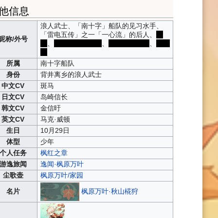
他信息
浪人武士、「南十字」船队的见习水手、
「雷电五传」之一「一心流」的后人、
风
昵称/外号
男
、
人型气象观测台
、
跳高抓蝶真君
、
叶天
帝
所属
南十字船队
身份
背井离乡的浪人武士
中文CV
斑马
日文CV
岛崎信长
韩文CV
金信旴
英文CV
马克·威顿
生日
10月29日
体型
少年
个人任务
枫红之章
游逸旅闻
逸闻·枫原万叶
尘歌壶
枫原万叶/家园
枫原万叶·秋山椛狩
名片