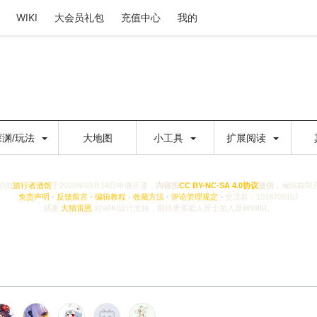
WIKI
大会员礼包
充值中心
我的
深渊/玩法
大地图
小工具
扩展阅读
KI由
旅行者酒馆
于2020年03月14日申请开通，
内容按
CC BY-NC-SA 4.0协议
提供
，编辑权限
免责声明
•
反馈留言
•
编辑教程
•
收藏方法
•
评论管理规定
• 交流群：1018709157
感谢
大猫雷恩
对WIKI设计支持，期待更多能人异士加入原神WIKI。