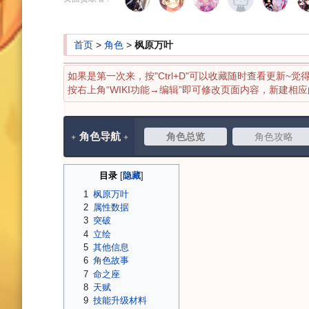
导
搜
航
索
首页
>
角色
>
枫原万叶
如果是第一次来，按"Ctrl+D"可以收藏随时查看更新~觉
按右上角“WIKI功能→编辑”即可修改页面内容，新建相
角色导航
角色总览
角色攻略
目录
1
枫原万叶
2
属性数据
3
突破
4
立绘
5
其他信息
6
角色故事
7
命之座
8
天赋
9
技能升级材料