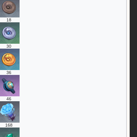
18
30
36
46
168