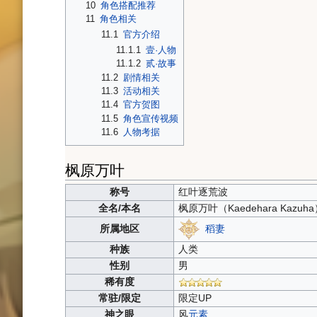
10
角色搭配推荐
11
角色相关
11.1
官方介绍
11.1.1
壹·人物
11.1.2
贰·故事
11.2
剧情相关
11.3
活动相关
11.4
官方贺图
11.5
角色宣传视频
11.6
人物考据
枫原万叶
称号
红叶逐荒波
全名/本名
枫原万叶（
Kaedehara Kazuh
稻妻
所属地区
种族
人类
性别
男
稀有度
常驻/限定
限定UP
神之眼
风
元素