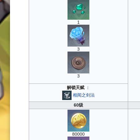
1
3
3
解锁天赋
：
相闻之剑法
60级
80000