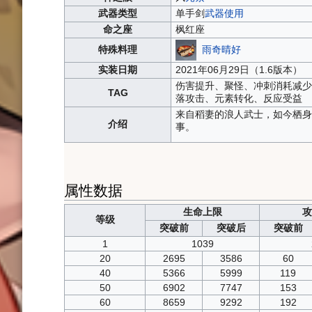
武器类型
单手剑
武器使用
命之座
枫红座
雨奇晴好
特殊料理
实装日期
2021年06月29日（1.6版本）
伤害提升、聚怪、冲刺消耗减少
TAG
落攻击、元素转化、反应受益
来自稻妻的浪人武士，如今栖身
介绍
事。
属性数据
生命上限
攻
等级
突破前
突破后
突破前
1
1039
20
2695
3586
60
40
5366
5999
119
50
6902
7747
153
60
8659
9292
192