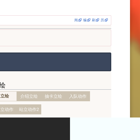
阅
编
刷
历
绘
立绘
介绍立绘
抽卡立绘
入队动作
站立动作
站立动作2