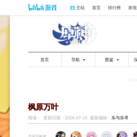
主站
首页
排行榜
发现
首页
导航
图鉴
本WI
枫原万叶
阅读：
更新日期：
2026-07-15
最新编辑：
乐与乐寻
跳
跳
到
到
页面贡献者 :