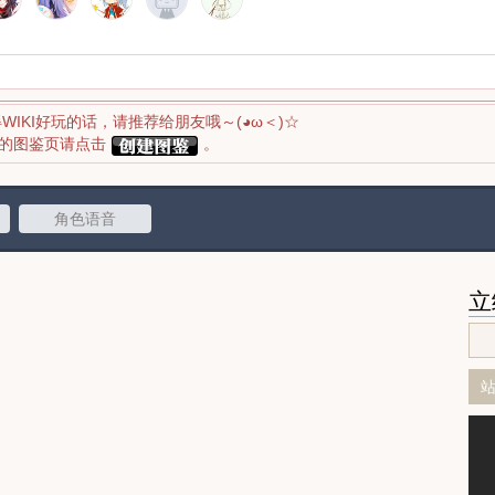
得WIKI好玩的话，请推荐给朋友哦～(◕ω＜)☆
应的图鉴页请点击
。
角色语音
立